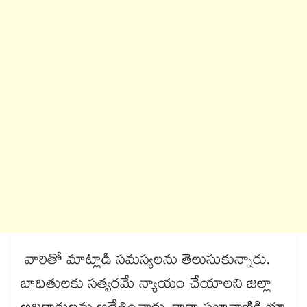
వారితో మాట్లాడి సమస్యలను తెలుసుకున్నారు.
బాధితులకు సత్వరమే న్యాయం చేయాలని జిల్లా