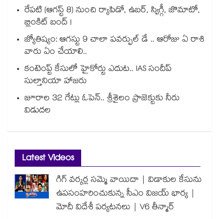
రేపటి (ఆగస్ట్ 8) నుంచి ర్యాపిడో, ఉబర్, స్విగ్గీ, జొమాటో,
బ్లింకిట్ బంద్ !
జ్యోతిష్యం: ఆగస్టు 9 చాలా పవర్ఫుల్ డే .. ఆరోజు ఏ రాశి
వారు ఏం చేయాలి..
కంటెంప్ట్ కేసులో హైకోర్టు ఎదుట.. IAS సందీప్
సుల్తానియా హాజరు
జూరాల 32 గేట్లు ఓపెన్.. శ్రీశైలం ప్రాజెక్టుకు నీరు
విడుదల
Latest Videos
గిగ్ వర్కర్ల సమ్మె వాయిదా | విడాకుల కేసును
ఉపసంహరించుకున్న సీఎం విజయ్ భార్య |
మోదీ విదేశీ పర్యటనలు | V6 తీన్మార్