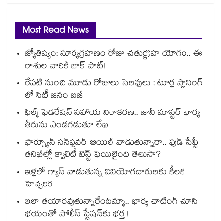
Most Read News
జ్యోతిష్యం: సూర్యగ్రహణం రోజు చతుర్గ్రహ యోగం.. ఈ
రాశుల వారికి జాక్ పాట్!
రేపటి నుంచి మూడు రోజులు సెలవులు : టూర్ల ప్లానింగ్
లో సిటీ జనం బిజీ
ఫిల్మ్ ఫెడరేషన్ సహాయ నిరాకరణ.. జానీ మాస్టర్ భార్య
తీరును ఎండగడుతూ లేఖ
ఫార్చ్యూన్ సన్‌ఫ్లవర్ ఆయిల్ వాడుతున్నారా.. ఫుడ్ సేఫ్టీ
తనిఖీల్లో క్వాలిటీ టెస్ట్ ఫెయిలైంది తెలుసా?
ఇళ్లలో గ్యాస్ వాడుతున్న వినియోగదారులకు కీలక
హెచ్చరిక
ఇలా తయారవుతున్నారేంటమ్మా.. భార్య చాటింగ్ చూసి
భయంతో పోలీస్ స్టేషన్⁫కు భర్త !