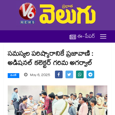
ఈ-పేపర్
సమస్యల పరిష్కారానికే ప్రజావాణి :
అడిషనల్ కలెక్టర్ గరిమ అగర్వాల్
May 6, 2025
మెదక్