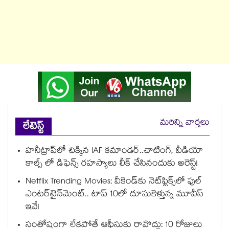
మరిన్ని వార్తలు
లేటెస్ట్
హనీట్రాప్‌లో చిక్కిన IAF కమాండర్..చాటింగ్, వీడియో
కాల్స్ లో డిఫెన్స్ రహస్యాలు లీక్ చేసినందుకు అరెస్ట్!
Netflix Trending Movies: వీకెండ్‌కు నెట్‌ఫ్లిక్స్‌లో ఫుల్
ఎంటర్‌టైన్‌మెంట్.. టాప్ 10లో దూసుకెళ్తున్న మూవీస్
ఇవే!
సంతోషంగా లేకపోతే ఆఫీసుకు రావొద్దు: 10 రోజులు