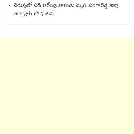
చెరువులో పడి ఆరేండ్ల బాలుడు మృతి..సంగారెడ్డి జిల్లా
తెల్లాపూర్ లో ఘటన