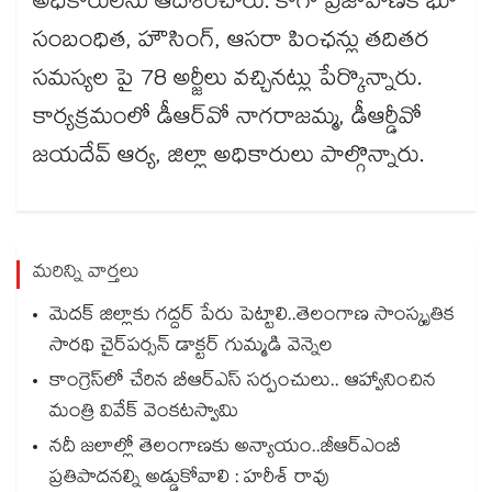
అధికారులను ఆదేశించారు. కాగా ప్రజావాణికి భూ
సంబంధిత, హౌసింగ్, ఆసరా పింఛన్లు తదితర
సమస్యల పై 78 అర్జీలు వచ్చినట్లు పేర్కొన్నారు.
కార్యక్రమంలో డీఆర్​వో నాగరాజమ్మ, డీఆర్డీవో
జయదేవ్ ఆర్య, జిల్లా అధికారులు పాల్గొన్నారు.
మరిన్ని వార్తలు
మెదక్ జిల్లాకు గద్దర్ పేరు పెట్టాలి..తెలంగాణ సాంస్కృతిక
సారథి చైర్‌‌పర్సన్ డాక్టర్ గుమ్మడి వెన్నెల
కాంగ్రెస్‌‌‌‌లో చేరిన బీఆర్ఎస్ సర్పంచులు.. ఆహ్వానించిన
మంత్రి వివేక్ వెంకటస్వామి
నదీ జలాల్లో తెలంగాణకు అన్యాయం..జీఆర్ఎంబీ
ప్రతిపాదనల్ని అడ్డుకోవాలి : హరీశ్ రావు