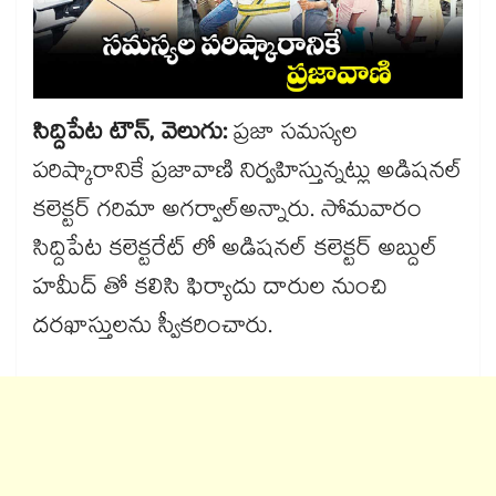
సిద్దిపేట టౌన్, వెలుగు:
ప్రజా సమస్యల
పరిష్కారానికే ప్రజావాణి నిర్వహిస్తున్నట్లు అడిషనల్
కలెక్టర్ గరిమా అగర్వాల్​అన్నారు. సోమవారం
సిద్దిపేట కలెక్టరేట్ లో అడిషనల్ కలెక్టర్ అబ్దుల్
హమీద్ తో కలిసి ఫిర్యాదు దారుల నుంచి
దరఖాస్తులను స్వీకరించారు.