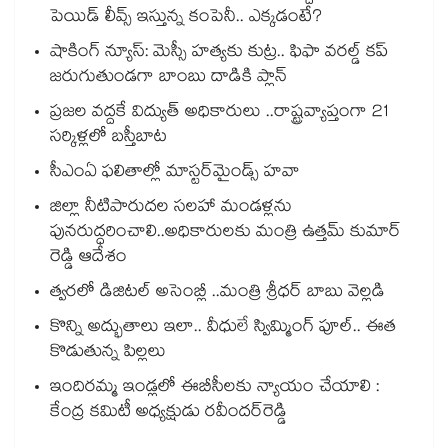
పెయిడ్ లీవ్స్ ఇస్తున్న కంపెనీ.. ఎక్కడంటే?
షాకింగ్ న్యూస్: మెస్సీ హత్యకు కుట్ర.. ఫిఫా వరల్డ్ కప్
జరుగుతుండగా బాంబు దాడికి ప్లాన్
ప్రజల వద్దకే విద్యుత్ అధికారులు ..రాష్ట్రవ్యాప్తంగా 21
సర్కిళ్లలో బస్తీబాట
సీఎంఏ ఫలితాల్లో మాస్టర్‌మైండ్స్ హవా
జిల్లా నీటిపారుదల సలహా మండళ్లను
పునరుద్ధరించాలి..అధికారులకు మంత్రి ఉత్తమ్ కుమార్
రెడ్డి ఆదేశం
త్వరలో డిజిటల్ అసెంబ్లీ ..మంత్రి శ్రీధర్ బాబు వెల్లడి
కొన్ని అద్భుతాలు ఇలా.. వీధులే స్విమ్మింగ్ పూల్.. ఈత
కొడుతున్న పిల్లలు
ఇందిరమ్మ ఇండ్లలో ఈబీసీలకు న్యాయం చేయాలి :
కేంద్ర కమిటీ అధ్యక్షుడు రవీందర్‌‌‌‌రెడ్డి