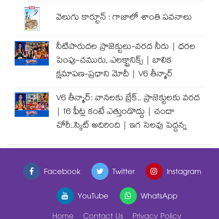
వెలుగు కార్టూన్ : గాజాలో శాంతి పవనాలు
నీటిపారుదల ప్రాజెక్టులు-వరద నీరు | ధరల
పెంపు-చమురు, ఎలక్ట్రానిక్స్ | బాలిక
క్షమాపణ-ప్రధాని మోదీ | V6 తీన్మార్
V6 తీన్మార్: వానలకు బ్రేక్.. ప్రాజెక్టులకు వరద
| 16 ఫీట్ల కంటే ఎత్తుండొద్దు | చందా
చోరీ..స్కిట్ అదిరింది | ఇగ సెలవు పెద్దన్న
Facebook
Twitter
Instagram
YouTube
WhatsApp
Home
Contact Us
Privacy Policy