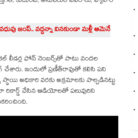
వ్యక్తిగత, కుటుంబ, అనుచరుల వివరాలు, వ్యాపార
ువు జంప్.. వద్దన్నా వినకుండా మళ్లీ ఆమెనే
ల్‌‌ లీడర్ల ఫోన్ నెంబర్స్‌‌తో పాటు వందల
ంగ్ చేశారు. ఇందులో ప్రణీత్‌‌రావుతో కలిసి పని
్పీ స్థాయి అధికారి వరకు అక్రమాలకు పాల్పడినట్టు
ద్వారా రికార్డ్‌‌ చేసిన ఆడియోలతో పలువురిని
సేకరించింది.