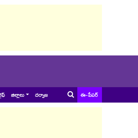
ైఫ్
జిల్లాలు
దర్వాజ
ఈ-పేపర్