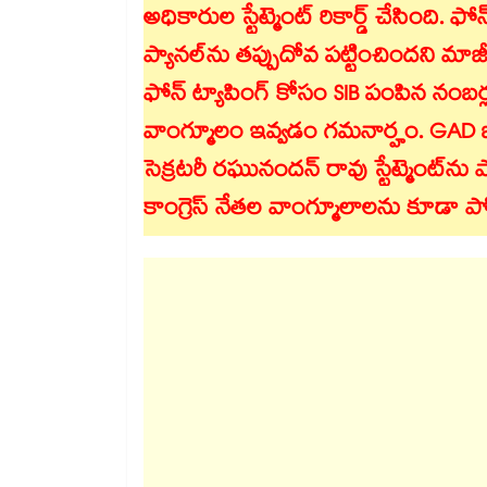
అధికారుల స్టేట్మెంట్ రికార్డ్ చేసింది. 
ప్యానల్⁬ను తప్పుదోవ పట్టించిందని మా
ఫోన్ ట్యాపింగ్ కోసం SIB పంపిన నంబర్ల
వాంగ్మూలం ఇవ్వడం గమనార్హం. GAD జనరల్ అడ
సెక్రటరీ రఘునందన్ రావు స్టేట్మెంట్⁬ను ప
కాంగ్రెస్ నేతల వాంగ్మూలాలను కూడా 