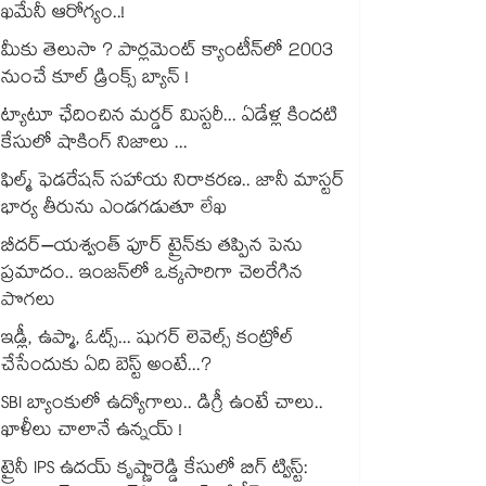
ఖమేనీ ఆరోగ్యం..!
మీకు తెలుసా ? పార్లమెంట్ క్యాంటీన్⁪లో 2003
నుంచే కూల్ డ్రింక్స్ బ్యాన్ !
ట్యాటూ ఛేదించిన మర్డర్ మిస్టరీ... ఏడేళ్ల కిందటి
కేసులో షాకింగ్ నిజాలు ...
ఫిల్మ్ ఫెడరేషన్ సహాయ నిరాకరణ.. జానీ మాస్టర్
భార్య తీరును ఎండగడుతూ లేఖ
బీదర్–యశ్వంత్ పూర్ ట్రైన్‎కు తప్పిన పెను
ప్రమాదం.. ఇంజన్‎లో ఒక్కసారిగా చెలరేగిన
పొగలు
ఇడ్లీ, ఉప్మా, ఓట్స్... షుగర్ లెవెల్స్ కంట్రోల్
చేసేందుకు ఏది బెస్ట్ అంటే...?
SBI బ్యాంకులో ఉద్యోగాలు.. డిగ్రీ ఉంటే చాలు..
ఖాళీలు చాలానే ఉన్నయ్ !
ట్రైనీ IPS ఉదయ్ కృష్ణారెడ్డి కేసులో బిగ్ ట్విస్ట్: