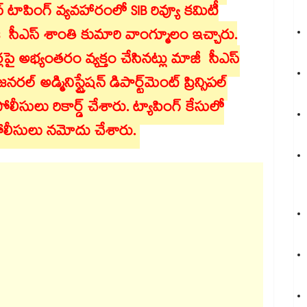
ఫోన్ టాపింగ్ వ్యవహారంలో SIB రివ్యూ కమిటీ
జీ సీఎస్ శాంతి కుమారి వాంగ్మూలం ఇచ్చారు.
పై అభ్యంతరం వ్యక్తం చేసినట్లు మాజీ సీఎస్
్మినిస్ట్రేషన్ డిపార్ట్⁬మెంట్ ప్రిన్సిపల్
ోలీసులు రికార్డ్ చేశారు. ట్యాపింగ్ కేసులో
పోలీసులు నమోదు చేశారు.