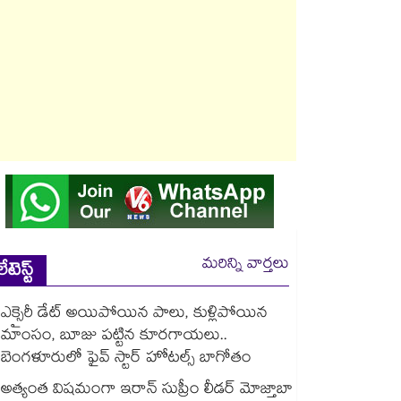
మరిన్ని వార్తలు
లేటెస్ట్
ఎక్సైరీ డేట్ అయిపోయిన పాలు, కుళ్లిపోయిన
మాంసం, బూజు పట్టిన కూరగాయలు..
బెంగళూరులో ఫైవ్ స్టార్ హోటల్స్ బాగోతం
అత్యంత విషమంగా ఇరాన్ సుప్రీం లీడర్ మోజ్తాబా