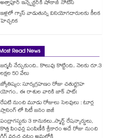
అత్తాపూర్ ఇన్స్పెక్టర్‎కి షోకాజ్ నోటీస్
ఇళ్లలో గ్యాస్ వాడుతున్న వినియోగదారులకు కీలక
హెచ్చరిక
Most Read News
జర్మనీ నేర్చుకుంది.. కొలువు కొట్టింది.. నెలకు రూ.3
లక్షల 50 వేలు
జ్యోతిష్యం: సూర్యగ్రహణం రోజు చతుర్గ్రహ
యోగం.. ఈ రాశుల వారికి జాక్ పాట్!
రేపటి నుంచి మూడు రోజులు సెలవులు : టూర్ల
ప్లానింగ్ లో సిటీ జనం బిజీ
పంద్రాగస్టుకు 3 కానుకలు..స్మార్ట్ రేషన్కార్డులు,
కొత్త పింఛన్ల పంపిణీకి శ్రీకారం అదే రోజు నుంచి
గిగ్ వర్కర్ల చట్టం అమల్లోకి