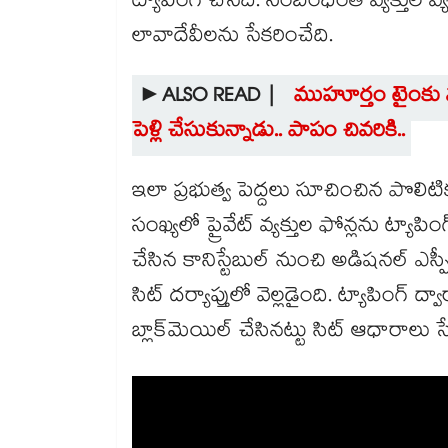
ట్యాపింగ్ చేసేది. సంబంధింత వ్యక్తుల 
లావాదేవీలను సేకరించేది.
►ALSO READ |
ముహూర్తం టైంకు వధ
పెళ్లి చేసుకున్నాడు.. పాపం చివరికి..
ఇలా ప్రభుత్వ పెద్దలు సూచించిన పొలిటిక
సంఖ్యలో ప్రైవేట్ వ్యక్తుల ఫోన్లను ట్యాపి
చేసిన కానిస్టేబుల్ నుంచి అడిషనల్‌‌ ఎస
సిట్‌‌ దర్యాప్తులో వెల్లడైంది. ట్యాపింగ్‌‌ 
బ్లాక్‌‌మెయిల్ చేసినట్టు సిట్‌‌ ఆధారాలు 