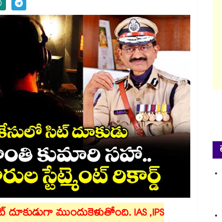
సిట్ దూకుడుగా ముందుకెళుతోంది. IAS ,IPS