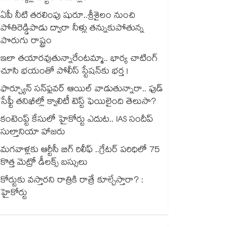
ఏపీ నీటి తరలింపు షురూ..శ్రీశైలం నుంచి
పోతిరెడ్డిపాడు ద్వారా నీళ్లు తన్నుకుపోతున్న
పొరుగు రాష్ట్రం
ఇలా తయారవుతున్నారేంటమ్మా.. భార్య చాటింగ్
చూసి భయంతో పోలీస్ స్టేషన్⁫కు భర్త !
ఫార్చ్యూన్ సన్‌ఫ్లవర్ ఆయిల్ వాడుతున్నారా.. ఫుడ్
సేఫ్టీ తనిఖీల్లో క్వాలిటీ టెస్ట్ ఫెయిలైంది తెలుసా?
కంటెంప్ట్ కేసులో హైకోర్టు ఎదుట.. IAS సందీప్
సుల్తానియా హాజరు
మగవాళ్లకు ఆర్టీసీ బిగ్ రిలీఫ్ ..గ్రేటర్ పరిధిలో 75
కొత్త మెట్రో డీలక్స్ బస్సులు
కోర్టుకు వస్తారని రాత్రికి రాత్రే కూల్చేస్తారా? :
హైకోర్టు