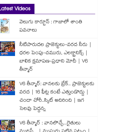
Latest Videos
వెలుగు కార్టూన్ : గాజాలో శాంతి
పవనాలు
నీటిపారుదల ప్రాజెక్టులు-వరద నీరు |
ధరల పెంపు-చమురు, ఎలక్ట్రానిక్స్ |
బాలిక క్షమాపణ-ప్రధాని మోదీ | V6
తీన్మార్
V6 తీన్మార్: వానలకు బ్రేక్.. ప్రాజెక్టులకు
వరద | 16 ఫీట్ల కంటే ఎత్తుండొద్దు |
చందా చోరీ..స్కిట్ అదిరింది | ఇగ
సెలవు పెద్దన్న
V6 తీన్మార్ : వానలొచ్చే...రైతులు
మురిసే... | ముసురు పట్టిన పట్నం |