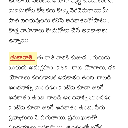
ఉంటారు. పలుకుబడి బాగా వృద్ధి చెందుతుంది.
మనసులోని కోరికలు కొన్ని నెరవేరుతాయి.మీ
పాత బంధువులను కలిసే అవకాశంతోపాటు.. .
కొత్త వాహనాలు కొనుగోలు చేసే అవకాశాలు
ఉన్నాయి.
తులారాశి:
ఈ రాశి వారికి కుజుడు.. గురుడు..
బుధుడు అనుగ్రహం వలన రాజ యోగాలు, ధన
యోగాలు కలగడానికి అవకాశం ఉంది. రాబడి
అంచనాల్ని మించడం వంటివి కూడా జరిగే
అవకాశం ఉంది. రాబడి అంచనాల్ని మించడం
వంటివి కూడా జరిగే అవకాశం ఉంది. పేరు
ప్రఖ్యాతులు పెరుగుతాయి. ప్రముఖులతో