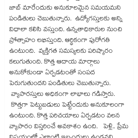
జాబ్​ మారేందుకు అనుకూలమైన సమయమని
పండితులు చెబుతున్నారు. ఉద్యోగస్తులకు అన్ని
విధాలా కలిసి వస్తుంది. ఉన్నతాధికారుల నుంచి
ప్రోత్సాహం లభిస్తుంది. ఆర్థికంగా పురోగతి
ఉంటుంది. వ్యక్తిగత సమస్యలకు పరిష్కారం
కలుగుతుంది. కొత్త ఆదాయ మార్గాలు
అనుకోకుండా ఏర్పడటంతో సంపద
పెరుగుతుందని పండితులు చెబుతున్నారు.
వ్యాపారస్తులు అధికంగా లాభాలు గడిస్తారు.
కొత్తగా పెట్టుబడులు పెట్టేందుకు అనుకూలంగా
ఉంటుంది. కొత్త పరిచయాలు ఏర్పడటం వలన
వ్యాపారం విస్తరించే అవకాశం ఉంది. పెళ్లి.. ప్రేమ