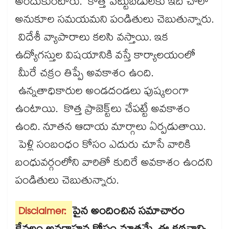
అందుకుంటారు. కొత్త పెట్టుబడులకు ఇది చాలా
అనుకూల సమయమని పండితులు చెబుతున్నారు.
విదేశీ వ్యాపారాలు కలసి వస్తాయి. ఇక
ఉద్యోగస్తుల విషయానికి వస్తే కార్యాలయంలో
మీరే చక్రం తిప్పే అవకాశం ఉంది.
ఉన్నతాధికారుల అండదండలు పుష్కలంగా
ఉంటాయి. కొత్త ప్రాజెక్ట్​లు చేపట్టే అవకాశం
ఉంది. నూతన ఆదాయ మార్గాలు ఏర్పడుతాయి.
పెళ్లి సంబంధం కోసం ఎదురు చూసే వారికి
బంధువర్గంలోని వారితో కుదిరే అవకాశం ఉందని
పండితులు చెబుతున్నారు.
Disclaimer:
పైన అందించిన సమాచారం