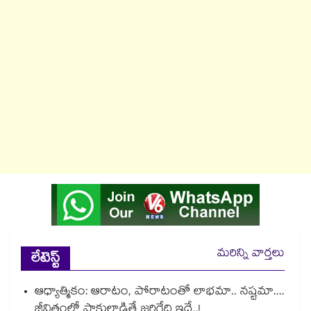
మరిన్ని వార్తలు
లేటెస్ట్
ఆధ్యాత్మికం: ఆరాటం, పోరాటంతో లాభమా.. నష్టమా....
జీవితంలో పాకులాడితే జరిగేది ఇదే..!