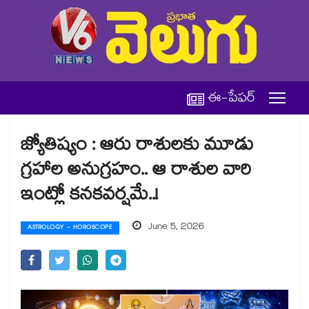
ఈ-పేపర్
జ్యోతిష్యం : ఆరు రాశులకు మూడు
గ్రహాల అనుగ్రహం.. ఆ రాశుల వారి
ఇంట్లో కనకవర్షమే..!
June 5, 2026
ASTROLOGY - HOROSCOPE