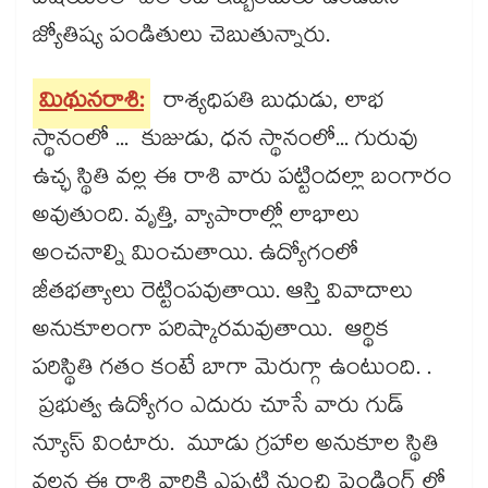
విషయంలో ఎలాంటి ఇబ్బందులు ఉండవని
జ్యోతిష్య పండితులు చెబుతున్నారు.
మిథునరాశి:
రాశ్యధిపతి బుధుడు, లాభ
స్థానంలో ... కుజుడు, ధన స్థానంలో... గురువు
ఉచ్ఛ స్థితి వల్ల ఈ రాశి వారు పట్టిందల్లా బంగారం
అవుతుంది. వృత్తి, వ్యాపారాల్లో లాభాలు
అంచనాల్ని మించుతాయి. ఉద్యోగంలో
జీతభత్యాలు రెట్టింపవుతాయి. ఆస్తి వివాదాలు
అనుకూలంగా పరిష్కారమవుతాయి. ఆర్థిక
పరిస్థితి గతం కంటే బాగా మెరుగ్గా ఉంటుంది. .
ప్రభుత్వ ఉద్యోగం ఎదురు చూసే వారు గుడ్
న్యూస్ వింటారు. మూడు గ్రహాల అనుకూల స్థితి
వలన ఈ రాశి వారికి ఎప్పటి నుంచి పెండింగ్ లో