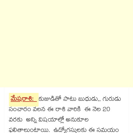
మేషరాశి:
కుజుడితో పాటు బుధుడు,, గురుడు
సంచారం వలన ఈ రాశి వారికి ఈ నెల 20
వరకు అన్ని విషయాల్లో అనుకూల
ఫలితాలుంటాయి. ఉద్యోగస్తులకు ఈ సమయం