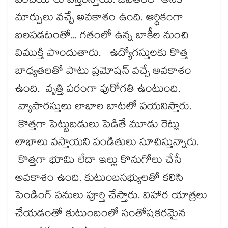
పరిచయాలు విస్తరిస్తాయి. జీవితంలో అనేక
మార్పులు వచ్చే అవకాశం ఉంది. ఆర్థికంగా
బలపడటంతో... గతంలో ఉన్న బాకీల నుంచి
విముక్తి పొందుతారు. ఉద్యోగస్తులకు కొత్త
బాధ్యతలతో పాటు ప్రమోషన్ వచ్చే అవకాశం
ఉంది. వృత్తి పరంగా పురోగతి ఉంటుంది.
వ్యాపారస్తులు లాభాల బాటలో పయనిస్తారు.
కొత్తగా పెట్టుబడులు పెడితే మూడు రెట్లు
లాభాలు వస్తాయని పండితులు సూచిస్తున్నారు.
కొత్తగా భూమి లేదా ఇల్లు కొనుగోలు చేసే
అవకాశం ఉంది. కుటుంబసభ్యులతో కలిసి
పెండింగ్ పనులు పూర్తి చేస్తారు. విహార యాత్రలు
చేయడంతో కుటుంబంలో సంతోషకరమైన