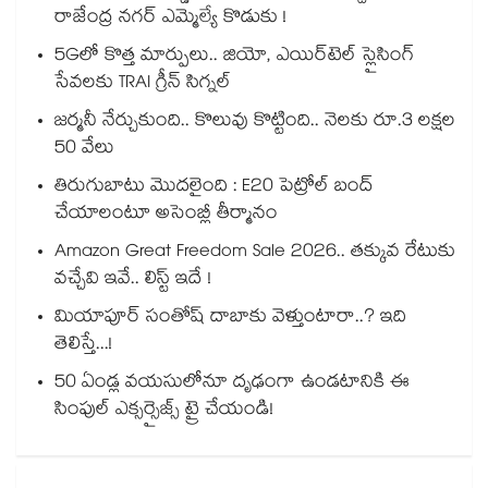
రాజేంద్ర నగర్ ఎమ్మెల్యే కొడుకు !
5Gలో కొత్త మార్పులు.. జియో, ఎయిర్‌టెల్ స్లైసింగ్
సేవలకు TRAI గ్రీన్ సిగ్నల్
జర్మనీ నేర్చుకుంది.. కొలువు కొట్టింది.. నెలకు రూ.3 లక్షల
50 వేలు
తిరుగుబాటు మొదలైంది : E20 పెట్రోల్ బంద్
చేయాలంటూ అసెంబ్లీ తీర్మానం
Amazon Great Freedom Sale 2026.. తక్కువ రేటుకు
వచ్చేవి ఇవే.. లిస్ట్ ఇదే !
మియాపూర్ సంతోష్ దాబాకు వెళ్తుంటారా..? ఇది
తెలిస్తే...!
50 ఏండ్ల వయసులోనూ దృఢంగా ఉండటానికి ఈ
సింపుల్ ఎక్సర్సైజ్స్ ట్రై చేయండి!