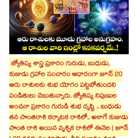
జ్యోతిష్య శాస్త్ర ప్రకారం గురుడు, బుధుడు,
కుజుడు గ్రహాల సంచారం ఆధారంగా జూన్​ 20
ఆరు రాశులకు శుభ యోగం పట్టబోతుందని
పండితులు చెబుతున్నారు. జ్యోతిష్య నిపుణుల
అంచనా ప్రకారం గురుడి శుభ దృష్టి .. బుధుడు
తన సొంతరాశి కర్కాటక రాశిలో.. అలాగే కుజుడు
సొంత రాశి అయిన వృశ్చిక రాశిలో ఈనెల ( జూన్