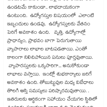
ఉండటమే కాకుండా.. లాభదాయకంగా
ఉంటుంది. ఉద్యోగస్తుల విషయంలో ఎలాంటి
ఇబ్బందులు ఉండవు. ఉద్యోగస్తులకు వేతనం
పెరిగే అవకాశం ఉంది. వృత్తి, ఉద్యోగాల్లో
ప్రాధాన్యం, ప్రాభవం బాగా పెరుగుతాయి
వ్యాపారాలు లాభాల బాటపడతాయి. ఎంతో
కాలంగా నిలిచిపోయిన పనులు పూర్తవుతాయి.
వ్యాపారస్తులకు ఒక్కసారిగా... అనుకోకుండా
లాభాలు వస్తాయి. ఇంట్లో శుభకార్యాలు జరిగే
అవకాశం ఉంది. తోబుట్టువుల మధ్య విబేధాలు
తొలగి ఆస్తి సమస్యలు పరిష్కారమవుతాయి. .
ఇతరులకు ఆర్థికంగా సహాయం చేయగల స్థితిలో