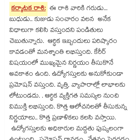
కర్కాటక రాశి:
ఈ రాశి వారికి గరుడు...
బుధుడు.. కుజుడు సంచారం వలన అనేక
విధాలుగా కలిసి వస్తుందని పండితులు
చెబుతున్నారు. ఆర్థిక ఇబ్బందులు పరిష్కారం
కావడంతో మనశ్శాంతి లభిస్తుంది. కేరీర్​
విషయంలో ముఖ్యమైన నిర్ణయం తీసుకొనే
అవకాశం ఉంది. ఉద్యోగస్తులకు అనుకోకుండా
ప్రమోషన్​ వస్తుంది. వృత్తి, వ్యాపారాల్లో లాభాలకు
లోటుండదు. . ఆర్థిక వ్యక్తిగత సమస్యల నుంచి
విముక్తి లభిస్తుంది. కొత్త ఆలోచనలతో తీసుకున్న
నిర్ణయాలు.. కొత్త ప్రణాళికలు కలసి వస్తాయి.
ఉద్యోగస్తులకు అధికారుల మద్దతు పుష్కలంగా