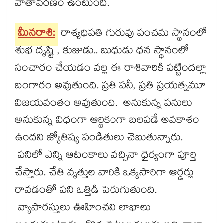
వాతావరణం ఉంటుంది.
మీనరాశి:
రాశ్యధిపతి గురువు పంచమ స్థానంలో
శుభ దృష్టి , కుజుడు.. బుధుడు ధన స్థానంలో
సంచారం చేయడం వల్ల ఈ రాశివారికి పట్టిందల్లా
బంగారం అవుతుంది. ప్రతి పనీ, ప్రతి ప్రయత్నమూ
విజయవంతం అవుతుంది. అనుకున్న పనులు
అనుకున్న విధంగా ఆర్థికంగా బలపడే అవకాశం
ఉందని జ్యోతిష్య పండితులు చెబుతున్నారు.
పనిలో ఎన్ని ఆటంకాలు వచ్చినా ధైర్యంగా పూర్తి
చేస్తారు. చేతి వృత్తుల వారికి ఒక్కసారిగా ఆర్డర్లు
రావడంతో పని ఒత్తిడి పెరుగుతుంది.
వ్యాపారస్తులు ఊహించని లాభాలు