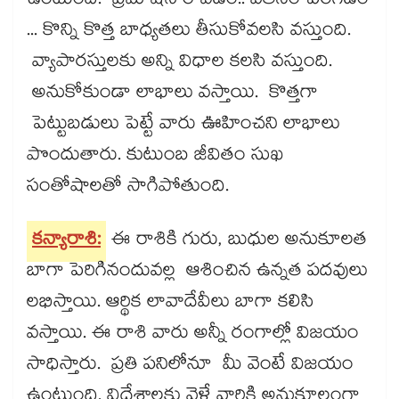
ఉంటుంది. ప్రమోషన్ రావడం.. వేతనం పెరగడం
... కొన్ని కొత్త బాధ్యతలు తీసుకోవలసి వస్తుంది.
వ్యాపారస్తులకు అన్ని విధాల కలసి వస్తుంది.
అనుకోకుండా లాభాలు వస్తాయి. కొత్తగా
పెట్టుబడులు పెట్టే వారు ఊహించని లాభాలు
పొందుతారు. కుటుంబ జీవితం సుఖ
సంతోషాలతో సాగిపోతుంది.
కన్యారాశి:
ఈ రాశికి గురు, బుధుల అనుకూలత
బాగా పెరిగినందువల్ల ఆశించిన ఉన్నత పదవులు
లభిస్తాయి. ఆర్థిక లావాదేవీలు బాగా కలిసి
వస్తాయి. ఈ రాశి వారు అన్నీ రంగాల్లో విజయం
సాధిస్తారు. ప్రతి పనిలోనూ మీ వెంటే విజయం
ఉంటుంది. విదేశాలకు వెళ్లే వారికి అనుకూలంగా