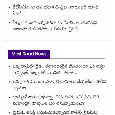
కేటీపీఎస్ 7వ దశ యూనిట్ ట్రిప్.. బాయిలర్ ట్యూబ్
లీకేజీ
నీళ్లు లేని బావి ఒక్కసారిగా నిండింది.. అంతుచిక్కని
అలలతో ఊగిపోతోంది..వీడియో వైరల్
Most Read News
ఒక్క ర్యాపిడో రైడ్.. తలకిందులైన జీవితం: రూ.25 లక్షల
హాస్పిటల్ బిల్లులతో యువతి పోరాటం
అమ్మవారి ముందు ఎలాంటి డ్రామాలు చేయలేదు: జోగిని
శ్యామల
గ్రాడ్యుయేట్లకు శుభవార్త.. TCS, విప్రో, ఇన్ఫోసిస్, టెక్
మహీంద్రా, హెచ్సీఎల్ ఏం చేస్తున్నాయంటే?
ప్రేమకు తండ్రి అడ్డుపడుతున్నాడని పోలీస్ స్టేషన్⁪కు