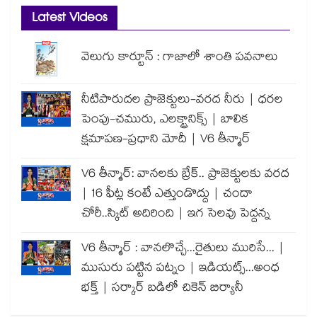
Latest Videos
వెలుగు కార్టూన్ : గాజాలో శాంతి పవనాలు
నీటిపారుదల ప్రాజెక్టులు-వరద నీరు | ధరల
పెంపు-చమురు, ఎలక్ట్రానిక్స్ | బాలిక
క్షమాపణ-ప్రధాని మోదీ | V6 తీన్మార్
V6 తీన్మార్: వానలకు బ్రేక్.. ప్రాజెక్టులకు వరద
| 16 ఫీట్ల కంటే ఎత్తుండొద్దు | చందా
చోరీ..స్కిట్ అదిరింది | ఇగ సెలవు పెద్దన్న
V6 తీన్మార్ : వానలొచ్చే...రైతులు మురిసే... |
ముసురు పట్టిన పట్నం | ఇడియట్స్...అంధ
భక్త్ | సర్కార్ బడిలో చికెన్ బిర్యానీ