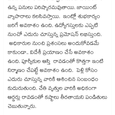
ఉన్న పనులు పరిష్కారమవుతాయి. జాయింట్
వ్యాపారాలు కలసివస్తాయి. ఇంట్లో శుభకార్యం
జరిగే అవకాశం ఉంది. ఉద్యోగస్తులకు ఎప్పటి
నుంచో ఎదురు చూస్తున్న ప్రమోషన్ లభిస్తుంది.
అధికారుల నుంచి ప్రశంసలు అందుకోవడమే
కాకుండా.. విదేశీ ప్రయాణం చేసే అవకాశం
ఉంది. పూర్వీకుల ఆస్తి రావడంతో కొత్తగా ఇంటి
నిర్మాణం చేపట్టే అవకాశం ఉంది. పెళ్లి కోసం
ఎదురు చూస్తున్న వారికి ఆశించిన సంబంధం
కుదురుతుంది. చేతి వృత్తుల వారికి అధికంగా
ఆర్డర్లు రావడంతో కష్టాలు తీరతాయని పండితులు
చెబుతున్నారు.