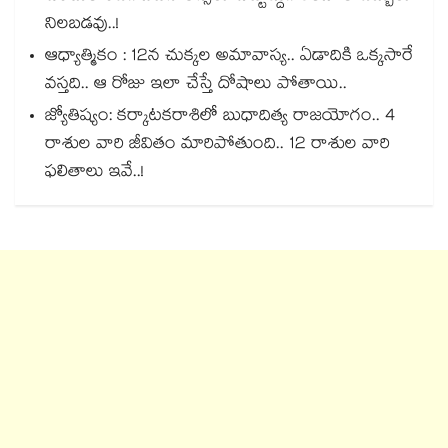
నిలబడవు..!
ఆధ్యాత్మికం : 12న చుక్కల అమావాస్య.. ఏడాదికి ఒక్కసారే
వస్తది.. ఆ రోజు ఇలా చేస్తే దోషాలు పోతాయి..
జ్యోతిష్యం: కర్కాటకరాశిలో బుధాదిత్య రాజయోగం.. 4
రాశుల వారి జీవితం మారిపోతుంది.. 12 రాశుల వారి
ఫలితాలు ఇవే..!