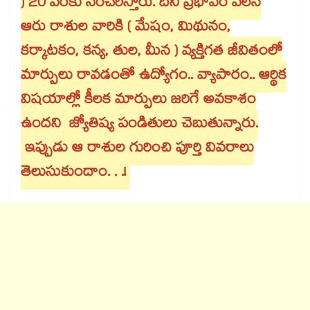
) 20 వరకు సంచరిస్తారు. దీని ప్రభావం వలన
ఆరు రాశుల వారికి ( మేషం, మిథునం,
కర్కాటకం, కన్య, తుల, మీన ) వ్యక్తిగత జీవితంలో
మార్పులు రావడంతో ఉద్యోగం.. వ్యాపారం.. ఆర్థిక
విషయాల్లో కీలక మార్పులు జరిగే అవకాశం
ఉందని జ్యోతిష్య పండితులు చెబుతున్నారు.
ఇప్పుడు ఆ రాశుల గురించి పూర్తి వివరాలు
తెలుసుకుందాం. . .!