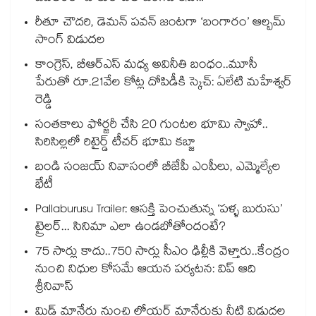
రీతూ చౌదరి, డెమన్ పవన్ జంటగా ‘బంగారం’ ఆల్బమ్
సాంగ్ విడుదల
కాంగ్రెస్, బీఆర్ఎస్ మధ్య అవినీతి బంధం..మూసీ
పేరుతో రూ.21వేల కోట్ల దోపిడీకి స్కెచ్: ఏలేటి మహేశ్వర్
రెడ్డి
సంతకాలు ఫోర్జరీ చేసి 20 గుంటల భూమి స్వాహా..
సిరిసిల్లలో రిటైర్డ్ టీచర్ భూమి కబ్జా
బండి సంజయ్ నివాసంలో బీజేపీ ఎంపీలు, ఎమ్మెల్యేల
భేటీ
Pallaburusu Trailer: ఆసక్తి పెంచుతున్న ‘పళ్ళ బురుసు’
ట్రైలర్... సినిమా ఎలా ఉండబోతోందంటే?
75 సార్లు కాదు..75‌‌‌‌‌‌‌‌0 సార్లు సీఎం ఢిల్లీకి వెళ్తారు..కేంద్రం
నుంచి నిధుల కోసమే ఆయన పర్యటన: విప్ ఆది
శ్రీనివాస్
మిడ్ మానేరు నుంచి లోయర్ మానేరుకు నీటి విడుదల