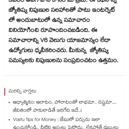
కేవలం అవగాహన కోసం మాత్రమే. ఈ కథనాన్ని
జ్యోతిష్య నిపుణుల సలహాలతో పాటు ఇంటర్నెట్
లో అందుబాటులో ఉన్న సమాచారం
వినియోగించి రూపొందించబడింది. ఈ
సమాచారాన్ని V6 వెలుగు యాజమాన్యం లేదా
ఉద్యోగులు ధృవీకరించరు. మీకున్న జ్యోతిష్య
సమస్యలకు నిపుణులను సంప్రదించటం ఉత్తమం.
మరిన్ని వార్తలు
ఆధ్యాత్మికం: ఆరాటం, పోరాటంతో లాభమా.. నష్టమా....
జీవితంలో పాకులాడితే జరిగేది ఇదే..!
Vastu Tips for Money : జేబులో పర్సును ఇలా
ఉంచుకోండి.. వీటిని అస్సలు పెట్టొద్దు.. లేకపోతే డబ్బులు