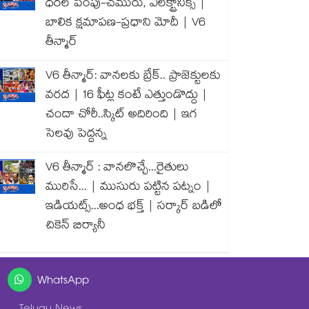
ధరల పెంపు-చమురు, ఎలక్ట్రానిక్స్ |
బాలిక క్షమాపణ-ప్రధాని మోదీ | V6
తీన్మార్
V6 తీన్మార్: వానలకు బ్రేక్.. ప్రాజెక్టులకు
వరద | 16 ఫీట్ల కంటే ఎత్తుండొద్దు |
చందా చోరీ..స్కిట్ అదిరింది | ఇగ
సెలవు పెద్దన్న
V6 తీన్మార్ : వానలొచ్చే...రైతులు
మురిసే... | ముసురు పట్టిన పట్నం |
ఇడియట్స్...అంధ భక్త్ | సర్కార్ బడిలో
చికెన్ బిర్యానీ
WhatsApp