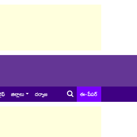
ైఫ్
జిల్లాలు
దర్వాజ
ఈ-పేపర్