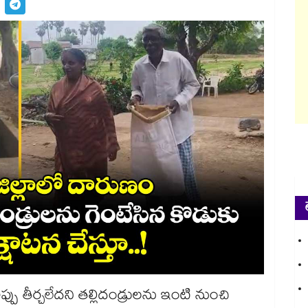
్పు తీర్చలేదని తల్లిదండ్రులను ఇంటి నుంచి