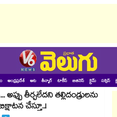
శం
ఆంధ్రప్రదేశ్
ఆట
తీన్మార్
టాకీస్
బిజినెస్
క్రైమ్
సక్సెస్
ల
. అప్పు తీర్చలేదని తల్లిదండ్రులను
క్షాటన చేస్తూ..!