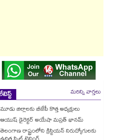
మరిన్ని వార్తలు
లేటెస్ట్
మూడు జిల్లాలకు బీజేపీ కొత్త అధ్యక్షులు
ఆయుష్‌‌ డైరెక్టర్ అయేషా మస్రత్ ఖానమ్‌‌
తెలంగాణ రాష్ట్రంలోని క్రిస్టియన్ నిరుద్యోగులకు
ఉచిత స్కిల్ ట్రైనింగ్