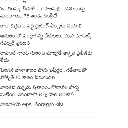
‘ఇందిరమ్మ’ నీడలో.. వాసాలమర్రి.. 143 ఇండ్లు
మంజూరు.. 78 ఇండ్లు కంప్లీట్
కాకా విగ్రహం వద్ద లైటింగ్ ఏర్పాటు చేయాలి
అమెరికాలో పంద్రాగస్టు వేడుకలు.. మసాచూసెట్స్
గవర్నర్ ప్రకటన
రాహుల్ గాంధీ గురించి మాట్లాడే అర్హత ప్రవీణ్‌‌‌‌కు
లేదు
పెరిగిన వానాకాలం సాగు విస్తీర్ణం.. గతేడాదితో
పోల్చితే 10 శాతం పెరుగుదల
హరీశ్‌‌‌‌ది తప్పుడు ప్రచారం...గోదావరి బోర్డు
మీటింగ్ ఎజెండాలో అన్ని పాత అంశాలే
పారిపోయే ఆర్థిక నేరగాళ్లకు చెక్!