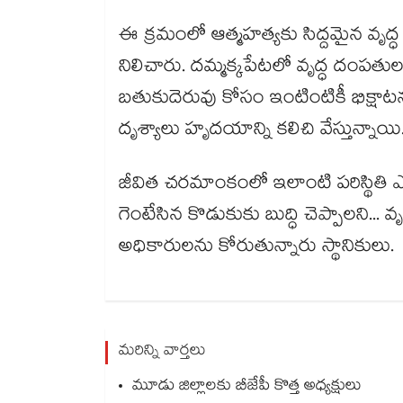
ఈ క్రమంలో ఆత్మహత్యకు సిద్దమైన వ
నిలిచారు. దమ్మక్కపేటలో వృద్ధ దంపతుల
బతుకుదెరువు కోసం ఇంటింటికీ భిక్షాటన 
దృశ్యాలు హృదయాన్ని కలిచి వేస్తున్నాయి
జీవిత చరమాంకంలో ఇలాంటి పరిస్థితి ఎవ
గెంటేసిన కొడుకుకు బుద్ధి చెప్పాలని.
అధికారులను కోరుతున్నారు స్థానికులు.
మరిన్ని వార్తలు
మూడు జిల్లాలకు బీజేపీ కొత్త అధ్యక్షులు