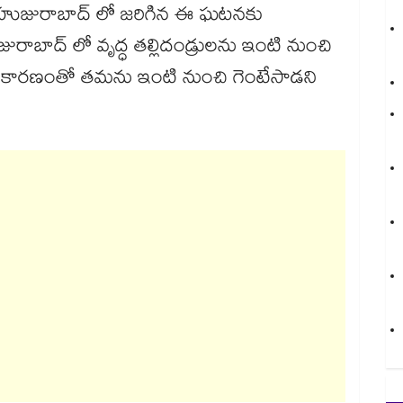
లా హుజురాబాద్ లో జరిగిన ఈ ఘటనకు
రాబాద్ లో వృద్ధ తల్లిదండ్రులను ఇంటి నుంచి
న్న కారణంతో తమను ఇంటి నుంచి గెంటేసాడని