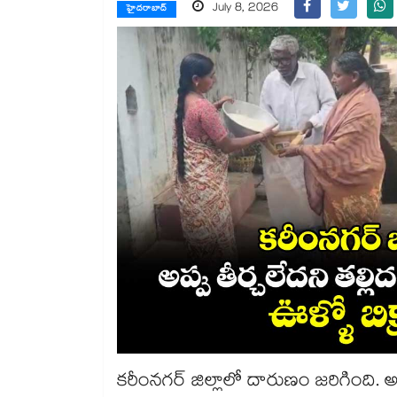
July 8, 2026
హైదరాబాద్
కరీంనగర్ జిల్లాలో దారుణం జరిగింది. అప