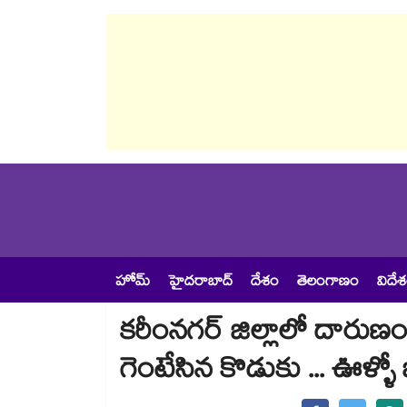
హోమ్
హైదరాబాద్
దేశం
తెలంగాణం
విదే
కరీంనగర్ జిల్లాలో దారుణం..
గెంటేసిన కొడుకు ... ఊళ్ళో బి