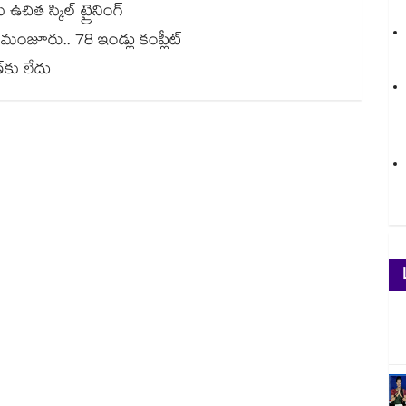
 ఉచిత స్కిల్ ట్రైనింగ్
ు మంజూరు.. 78 ఇండ్లు కంప్లీట్
‌‌కు లేదు