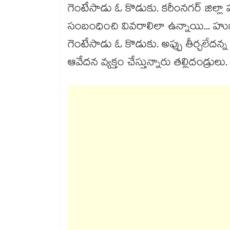
గెంటేసాడు ఓ కొడుకు. కరీంనగర్ జిల్
సంబంధించి వివరాలిలా ఉన్నాయి... హుజు
గెంటేసాడు ఓ కొడుకు. అప్పు తీర్చలేద
ఆవేదన వ్యక్తం చేస్తున్నారు తల్లిదండ్రులు.