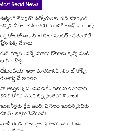
Most Read News
ఊస్టింగ్ లెటర్లతో ఉద్యోగులకు గుడ్ మార్నింగ్
చెప్పిన వీసా.. 2వేల 600 మందికి లేఆఫ్ మెయిల్స్
లక్ష కోట్లతో అదానీ AI డేటా సెంటర్ : దేశంలోనే
ప్లేస్ ఫిక్స్ చేశారు
గుడ్ న్యూస్ : వచ్చే మూడు రోజులు కృష్ణా నదికి
భారీగా నీళ్లు
టీమిండియా అలా మారటానికి.. విరాట్ కోహ్లీ,
రవిశాస్త్రి నే కారణం
నా ఆస్తులన్నీ పనిమనిషికే.. నటుడు రంగనాథ్
చివరి కోరిక వెనుక దిగ్భ్రాంతికర నిజాలు!
ఇంజనీర్లకు క్రేజీ ఆఫర్: 2 నెలల ఇంటర్న్‌షిప్‌కు
రూ.57 లక్షలు పేమెంట్!
మోదీ రెండు దశాబ్దాల ప్రజాదరణకు రెండు