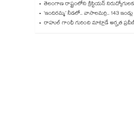
తెలంగాణ రాష్ట్రంలోని క్రిస్టియన్ నిరుద్యోగులకు
‘ఇందిరమ్మ’ నీడలో.. వాసాలమర్రి.. 143 ఇండ్ల
రాహుల్ గాంధీ గురించి మాట్లాడే అర్హత ప్రవీణ్‌‌