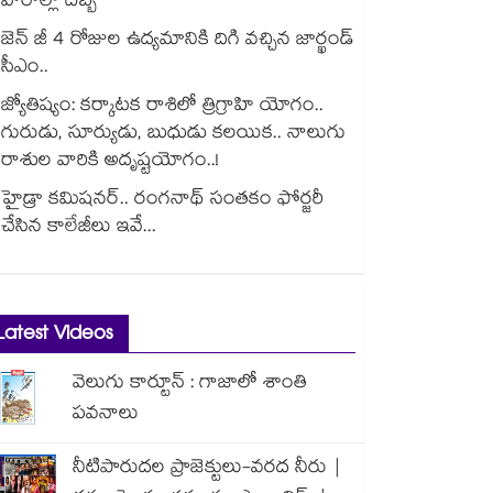
వారాల్లో దెబ్బ
జెన్ జీ 4 రోజుల ఉద్యమానికి దిగి వచ్చిన జార్ఖండ్
సీఎం..
జ్యోతిష్యం: కర్కాటక రాశిలో త్రిగ్రాహి యోగం..
గురుడు, సూర్యుడు, బుధుడు కలయిక.. నాలుగు
రాశుల వారికి అదృష్టయోగం..!
హైడ్రా కమిషనర్.. రంగనాథ్ సంతకం ఫోర్జరీ
చేసిన కాలేజీలు ఇవే...
Latest Videos
వెలుగు కార్టూన్ : గాజాలో శాంతి
పవనాలు
నీటిపారుదల ప్రాజెక్టులు-వరద నీరు |