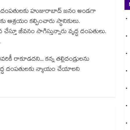
ృద్ధ దంపతులకు హుజురాబాద్ జనం అండగా
కు ఆశ్రయం కల్పించారు స్థానికులు.
చేస్తూ జీవనం సాగిస్తున్నారు వృద్ధ దంపతులు.
.
రికీ రాకూడదని... కన్న తల్లిదండ్రులను
.. వృద్ధ దంపతులకు న్యాయం చేయాలని