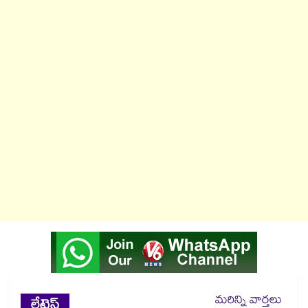
మరిన్ని వార్తలు
లేటెస్ట్