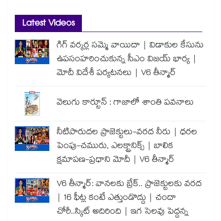
Latest Videos
గిగ్ వర్కర్ల సమ్మె వాయిదా | విడాకుల కేసును
ఉపసంహరించుకున్న సీఎం విజయ్ భార్య |
మోదీ విదేశీ పర్యటనలు | V6 తీన్మార్
వెలుగు కార్టూన్ : గాజాలో శాంతి పవనాలు
నీటిపారుదల ప్రాజెక్టులు-వరద నీరు | ధరల
పెంపు-చమురు, ఎలక్ట్రానిక్స్ | బాలిక
క్షమాపణ-ప్రధాని మోదీ | V6 తీన్మార్
V6 తీన్మార్: వానలకు బ్రేక్.. ప్రాజెక్టులకు వరద
| 16 ఫీట్ల కంటే ఎత్తుండొద్దు | చందా
చోరీ..స్కిట్ అదిరింది | ఇగ సెలవు పెద్దన్న