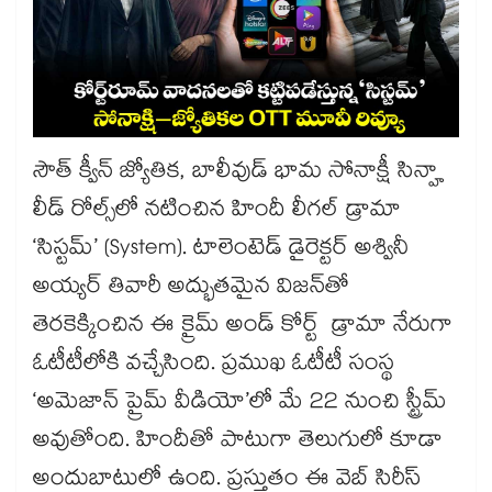
సౌత్ క్వీన్ జ్యోతిక, బాలీవుడ్ భామ సోనాక్షీ సిన్హా
లీడ్ రోల్స్‌లో నటించిన హిందీ లీగల్ డ్రామా
‘సిస్టమ్’ (System). టాలెంటెడ్ డైరెక్టర్ అశ్వినీ
అయ్యర్‌ తివారీ అద్భుతమైన విజన్‌తో
తెరకెక్కించిన ఈ క్రైమ్ అండ్ కోర్ట్‌ డ్రామా నేరుగా
ఓటీటీలోకి వచ్చేసింది. ప్రముఖ ఓటీటీ సంస్థ
‘అమెజాన్ ప్రైమ్ వీడియో’లో మే 22 నుంచి స్ట్రీమ్
అవుతోంది. హిందీతో పాటుగా తెలుగులో కూడా
అందుబాటులో ఉంది. ప్రస్తుతం ఈ వెబ్ సిరీస్