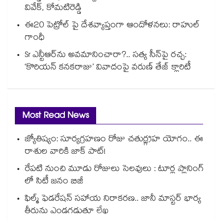
వివేక్, కోమటిరెడ్డి
ఈ20 పెట్రోల్ పై దేశవ్యాప్తంగా ఆందోళనలు: రాహుల్
గాంధీ
Sr ఎన్టీఆర్‌ను అవమానించారా?.. సత్య సీన్‌పై రచ్చ:
‘కొరియన్ కనకరాజు’ వివాదంపై వరుణ్ తేజ్ క్లారిటీ
Most Read News
జ్యోతిష్యం: సూర్యగ్రహణం రోజు చతుర్గ్రహ యోగం.. ఈ
రాశుల వారికి జాక్ పాట్!
రేపటి నుంచి మూడు రోజులు సెలవులు : టూర్ల ప్లానింగ్
లో సిటీ జనం బిజీ
ఫిల్మ్ ఫెడరేషన్ సహాయ నిరాకరణ.. జానీ మాస్టర్ భార్య
తీరును ఎండగడుతూ లేఖ