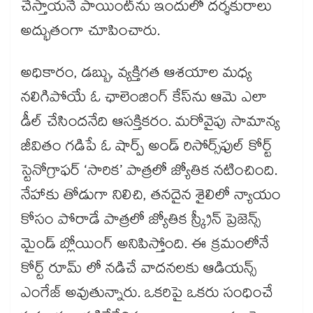
చేస్తాయనే పాయింట్‌ను ఇందులో దర్శకురాలు
అద్భుతంగా చూపించారు.
అధికారం, డబ్బు, వ్యక్తిగత ఆశయాల మధ్య
నలిగిపోయే ఓ ఛాలెంజింగ్ కేస్‌ను ఆమె ఎలా
డీల్ చేసిందనేది ఆసక్తికరం. మరోవైపు సామాన్య
జీవితం గడిపే ఓ షార్ప్ అండ్ రిసోర్స్‌ఫుల్ కోర్ట్
స్టెనోగ్రాఫర్ ‘సారిక’ పాత్రలో జ్యోతిక నటించింది.
నేహాకు తోడుగా నిలిచి, తనదైన శైలిలో న్యాయం
కోసం పోరాడే పాత్రలో జ్యోతిక స్క్రీన్ ప్రెజెన్స్
మైండ్ బ్లోయింగ్ అనిపిస్తోంది. ఈ క్రమంలోనే
కోర్ట్ రూమ్ లో నడిచే వాదనలకు ఆడియన్స్
ఎంగేజ్ అవుతున్నారు. ఒకరిపై ఒకరు సంధించే