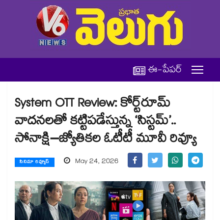
ఈ-పేపర్
System OTT Review: కోర్ట్‌రూమ్
వాదనలతో కట్టిపడేస్తున్న ‘సిస్టమ్’..
సోనాక్షి–జ్యోతికల ఓటీటీ మూవీ రివ్యూ
May 24, 2026
సినిమా రివ్యూస్