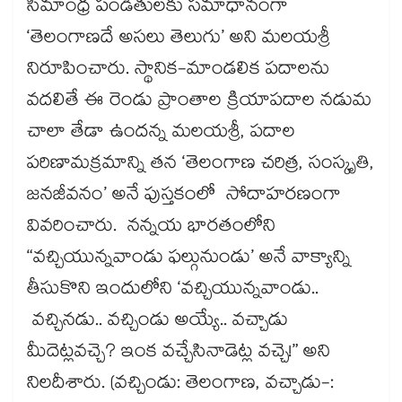
సీమాంధ్ర పండితులకు సమాధానంగా
‘తెలంగాణదే అసలు తెలుగు’ అని మలయశ్రీ
నిరూపించారు. స్థానిక-మాండలిక పదాలను
వదలితే ఈ రెండు ప్రాంతాల క్రియాపదాల నడుమ
చాలా తేడా ఉందన్న మలయశ్రీ, పదాల
పరిణామక్రమాన్ని తన ‘తెలంగాణ చరిత్ర, సంస్కృతి,
జనజీవనం’ అనే పుస్తకంలో సోదాహరణంగా
వివరించారు. నన్నయ భారతంలోని
“వచ్చియున్నవాండు ఫల్గునుండు’ అనే వాక్యాన్ని
తీసుకొని ఇందులోని ‘వచ్చియున్నవాండు..
వచ్చినడు.. వచ్చిండు అయ్యే.. వచ్చాడు
మీదెట్లవచ్చె? ఇంక వచ్చేసినాడెట్ల వచ్చె!” అని
నిలదీశారు. (వచ్చిండు: తెలంగాణ, వచ్చాడు-: