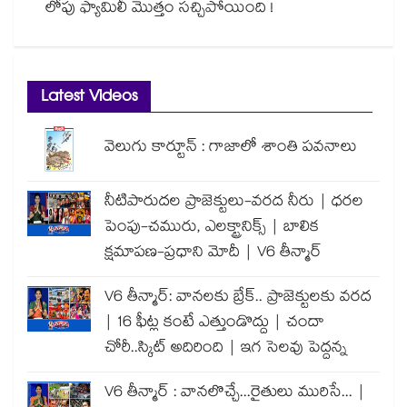
లోపు ఫ్యామిలీ మొత్తం సచ్చిపోయింది !
Latest Videos
వెలుగు కార్టూన్ : గాజాలో శాంతి పవనాలు
నీటిపారుదల ప్రాజెక్టులు-వరద నీరు | ధరల
పెంపు-చమురు, ఎలక్ట్రానిక్స్ | బాలిక
క్షమాపణ-ప్రధాని మోదీ | V6 తీన్మార్
V6 తీన్మార్: వానలకు బ్రేక్.. ప్రాజెక్టులకు వరద
| 16 ఫీట్ల కంటే ఎత్తుండొద్దు | చందా
చోరీ..స్కిట్ అదిరింది | ఇగ సెలవు పెద్దన్న
V6 తీన్మార్ : వానలొచ్చే...రైతులు మురిసే... |