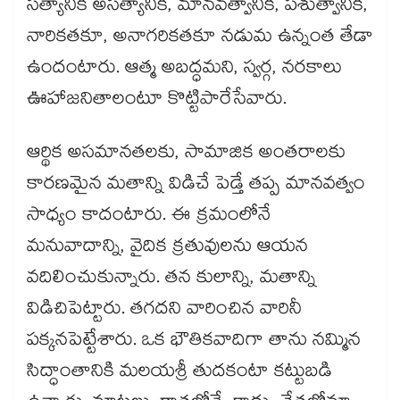
సత్యానికి అసత్యానికి, మానవత్వానికి, పశుత్వానికి,
నారికతకూ, అనాగరికతకూ నడుమ ఉన్నంత తేడా
ఉందంటారు. ఆత్మ అబద్ధమని, స్వర్గ, నరకాలు
ఊహాజనితాలంటూ కొట్టిపారేసేవారు.
ఆర్థిక అసమానతలకు, సామాజిక అంతరాలకు
కారణమైన మతాన్ని విడిచే పెడ్తే తప్ప మానవత్వం
సాధ్యం కాదంటారు. ఈ క్రమంలోనే
మనువాదాన్ని, వైదిక క్రతువులను ఆయన
వదిలించుకున్నారు. తన కులాన్ని, మతాన్ని
విడిచిపెట్టారు. తగదని వారించిన వారినీ
పక్కనపెట్టేశారు. ఒక భౌతికవాదిగా తాను నమ్మిన
సిద్ధాంతానికి మలయశ్రీ తుదకంటా కట్టుబడి