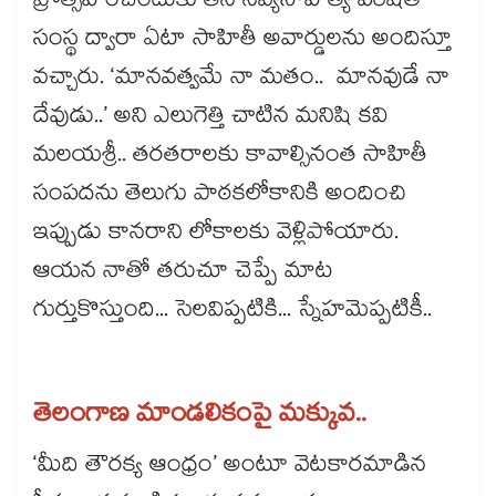
ప్రోత్సహించేందుకు తన నవ్యసాహిత్య పరిషత్​
సంస్థ ద్వారా ఏటా సాహితీ అవార్డులను అందిస్తూ
వచ్చారు. ‘మానవత్వమే నా మతం.. మానవుడే నా
దేవుడు..’ అని ఎలుగెత్తి చాటిన మనిషి కవి
మలయశ్రీ.. తరతరాలకు కావాల్సినంత సాహితీ
సంపదను తెలుగు పాఠకలోకానికి అందించి
ఇప్పుడు కానరాని లోకాలకు వెళ్లిపోయారు.
ఆయన నాతో తరుచూ చెప్పే మాట
గుర్తుకొస్తుంది... సెలవిప్పటికి... స్నేహమెప్పటికీ..
తెలంగాణ మాండలికంపై మక్కువ..
‘మీది తౌరక్య ఆంధ్రం’ అంటూ వెటకారమాడిన