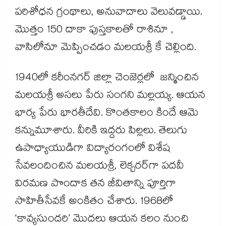
పరిశోధన గ్రంథాలు, అనువాదాలు వెలువడ్డాయి.
మొత్తం 150 దాకా పుస్తకాలతో రాశినూ ,
వాసిలోనూ మెప్పించడం మలయశ్రీ కే చెల్లింది.
1940లో కరీంనగర్ జిల్లా చెంజెర్లలో జన్మించిన
మలయశ్రీ అసలు పేరు సంగని మల్లయ్య. ఆయన
భార్య పేరు భారతీదేవి. కొంతకాలం కిందే ఆమె
కన్నుమూశారు. వీరికి ఇద్దరు పిల్లలు. తెలుగు
ఉపాధ్యాయుడిగా విద్యారంగంలో విశేష
సేవలందించిన మలయశ్రీ, లెక్చరర్​గా పదవీ
విరమణ పొందాక తన జీవితాన్ని పూర్తిగా
సాహితీసేవకే అంకితం చేశారు. 1968లో
‘కావ్యసుందరి’ మొదలు ఆయన కలం నుంచి