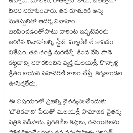
ఉన్నారు. మాటలు, రాతల్లోనే కాదు, చేతల్లోనూ
దీనిని నిరూపించారు. తన కూతురికి అన్య
మతస్థునితో ఆదర్శ వివాహం
జరిపించడంతోపాటు వారింట ఇప్పటివరకు
జరిగిన వివాహాలన్నీ స్టేజ్ మ్యారేజీ లే కావడం
విశేషం. తన తండ్రి మరణిస్తే కింద వేసి పాడె
కట్టడాన్ని నిరాకరించిన వ్యక్తి మలయశ్రీ. కొన్నాళ్ల
క్రితం ఆయన సహచరణి కాలం చేస్తే కర్మకాండల
ఊసెత్తలేదు.
ఈ విషయంలో ప్రజల్ని చైతన్యపరిచేందుకు
‘భౌతికవాది’ పేరుతో మలయశ్రీ సామాజిక చైతన్య
పత్రిక నడిపారు. ప్రగతిశీల కవులు, రచయితలను