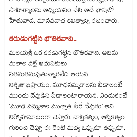
సాహిత్యం ఉన్నందునే మలయశ్రీ సంస్కృత భాష,
సాహిత్యాలను అధ్యయనం చేసి అదే భాషలో
హేతువాద, మానవవాద కవిత్వాన్ని రచించారు.
కరుడుగట్టిన భౌతికవాది..
మలయశ్రీ ఒక కరడుగట్టిన భౌతికవాది. ఆదిమ
మతాల వల్లే ఆధునికులు
సతమతమవుతున్నారనేది ఆయన
నిశ్చితాభిప్రాయం. మూఢనమ్మకాలను వీడాలంటే
ముందు దేవుడిని వీడాలంటారాయన. ఎందుకంటే
‘మూఢ నమ్మకాల ముత్తాత పేరే దేవుడు’ అని
నిర్మొహమాటంగా చెప్తారు. నాస్తికత్వం, ఆస్తికత్వం
గురించి చెప్తూ ఈ రెంటి మధ్య ఒప్పుకూ తప్పుకూ,