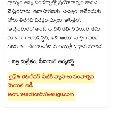
గ్రామ్యం అన్ని సందర్భాల్లో ప్రయోగార్హం కాదని
చెప్తుంటారు. ఉదాహరణకు ‘విచిత్రం’ అనేందుకు
నోరు తిరగని నిరక్షరాస్యులు ‘ఇసిత్రం’,
‘ఇచ్చెంతురం’ అంటే దానిని కవి/ రచయిత తమ
మాటగా రాయవద్దని, అది ఆయా పాత్రల వరకే
పరిమితం చేయాలనేది మలయశ్రీ ప్రధాన సూచన.
- చిల్ల మల్లేశం, సీనియర్​ జర్నలిస్ట్
లైఫ్​& లిటరేచర్​ పేజీకి వ్యాసాలు పంపాల్సిన
మెయిల్​ ఐడీ
featureseditor@v6velugu.com