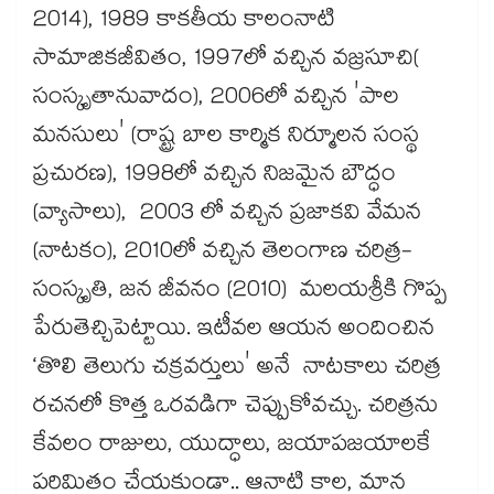
2014), 1989 కాకతీయ కాలంనాటి
సామాజికజీవితం, 1997లో వచ్చిన వజ్రసూచి(
సంస్కృతానువాదం), 2006లో వచ్చిన 'పాల
మనసులు' (రాష్ట్ర బాల కార్మిక నిర్మూలన సంస్థ
ప్రచురణ), 1998లో వచ్చిన నిజమైన బౌద్ధం
(వ్యాసాలు), 2003 లో వచ్చిన ప్రజాకవి వేమన
(నాటకం), 2010లో వచ్చిన తెలంగాణ చరిత్ర-
సంస్కృతి, జన జీవనం (2010) మలయశ్రీకి గొప్ప
పేరుతెచ్చిపెట్టాయి. ఇటీవల ఆయన అందించిన
‘తొలి తెలుగు చక్రవర్తులు' అనే నాటకాలు చరిత్ర
రచనలో కొత్త ఒరవడిగా చెప్పుకోవచ్చు. చరిత్రను
కేవలం రాజులు, యుద్ధాలు, జయాపజయాలకే
పరిమితం చేయకుండా.. ఆనాటి కాల, మాన