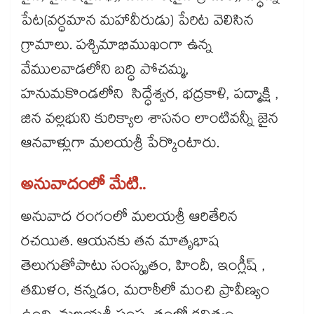
పేట(వర్ధమాన మహావీరుడు) పేరిట వెలిసిన
గ్రామాలు. పశ్చిమాభిముఖంగా ఉన్న
వేములవాడలోని బద్ధి పోచమ్మ,
హనుమకొండలోని సిద్ధేశ్వర, భద్రకాళి, పద్మాక్షి ,
జిన వల్లభుని కురిక్యాల శాసనం లాంటివన్నీ జైన
ఆనవాళ్లుగా మలయశ్రీ పేర్కొంటారు.
అనువాదంలో మేటి..
అనువాద రంగంలో మలయశ్రీ ఆరితేరిన
రచయిత. ఆయనకు తన మాతృభాష
తెలుగుతోపాటు సంస్కృతం, హిందీ, ఇంగ్లీష్ ,
తమిళం, కన్నడం, మరాఠీలో మంచి ప్రావీణ్యం