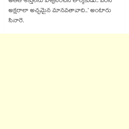
అతీత శక్తులను విశ్వసించని తార్కికుడు.. వెరసి
అక్షరాలా అచ్చమైన మానవతావాది..’ అంటారు
సినారె.