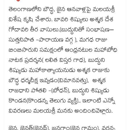
తెలంగాణలోని బౌద్ధ, జైన ఆనవాళ్లపై మలయశ్రీ
విశేష కృషి చేశారు. బావరి శిష్యులు అశ్మక దేశ
గోదావరి తీర వాసులు.(బుద్ధునితో సంభాషణ–
సుత్తనిపాత -పారాయణ వగ్గ ), మగధ రాజు
బింబిసారుని సమక్షంలో ఆంధ్రనటుల మహాబోధి
నాటక ప్రదర్శన( లలిత విస్తర గాధ), బుద్ధుని
శిష్యుడు మహాకాత్యాయనుడు అశ్మక రాజుకు
బౌద్ధ ధర్మదీక్ష ఇవ్వడం(విమానవత్తు), అశ్మక
రాజధాని పోతలి -(బోధన్), బుద్ధుని శిష్యుడు
కొండన(కొండన్న తెలుగు వ్యక్తి).. ఇలాంటి ఎన్నో
వివరణలు మలయశ్రీ మనకు అందించివెళ్లారు.
జైన, జైనత్​(జైనథ్​), జనగాం(జైన గ్రామం), వర్ధన్న