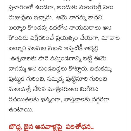
ప్రచారంలో ఉండగా, అందుకు మలయశ్రీ పలు
రుజువులు ఇచ్చారు. ఆమె నాగమ్మ కాదని,
బల్మూరి కొండన్న కథలోని నాయకురాలు అని
కొందరు వక్రీకరించే ప్రయత్నం చేయగా, మానాల
బల్మూరి వెలమల నుంచి ఇప్పటికీ ఆర్వెల్లి
ఉత్సవాలకు సారె వస్తుండడాన్ని బట్టి ఈమె
నాగమ్మ అని కుండబద్దలు కొట్టారు. బతుకమ్మ
పుట్టుక గురించి, సమ్మక్క పుట్టినూరి గురించి
మలయశ్రీ చేసిన సూత్రీకరణలు మిగిలిన
రచయితలకు భిన్నంగా, వాస్తవాలకు దగ్గరగా
ఉంటాయి.
బౌద్ధ, జైన ఆనవాళ్లపై పరిశోధన..