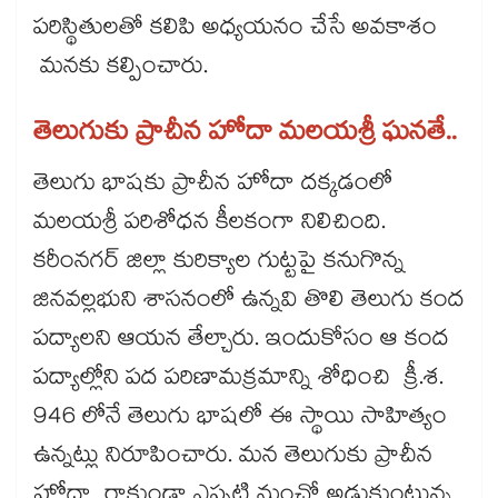
పరిస్థితులతో కలిపి అధ్యయనం చేసే అవకాశం
మనకు కల్పించారు.
తెలుగుకు ప్రాచీన హోదా మలయశ్రీ ఘనతే..
తెలుగు భాషకు ప్రాచీన హోదా దక్కడంలో
మలయశ్రీ పరిశోధన కీలకంగా నిలిచింది.
కరీంనగర్​ జిల్లా కురిక్యాల గుట్టపై కనుగొన్న
జినవల్లభుని శాసనంలో ఉన్నవి తొలి తెలుగు కంద
పద్యాలని ఆయన తేల్చారు. ఇందుకోసం ఆ కంద
పద్యాల్లోని పద పరిణామక్రమాన్ని శోధించి క్రీ.శ.
946 లోనే తెలుగు భాషలో ఈ స్థాయి సాహిత్యం
ఉన్నట్లు నిరూపించారు. మన తెలుగుకు ప్రాచీన
హోదా రాకుండా ఎప్పటి నుంచో అడ్డుకుంటున్న