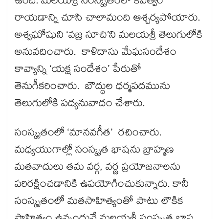
ఉంది. మలయశ్రీ సంస్కృతంలో కవిత్వం
రాయడాన్ని చూసి చాలామంది ఆశ్చర్యపోయారు.
అశ్వఘోషుని ‘వజ్ర సూచి’ని మలయశ్రీ తెలుగులోకి
అనువదించారు. కాళిదాసు మేఘసందేశం
కావ్యాన్ని ‘యక్ష సందేశం’ పేరుతో
తెనుగీకరించారు. బౌద్ధుల ధర్మపదమును
తెలుగులోకి పద్యనువాదం చేశారు.
సంస్కృతంలో ‘మానవగీత’ రచించారు.
మధ్యయుగాల్లో సంస్కృత భాషను బ్రాహ్మణ
మతవాదులు తమ వర్గ, వర్ణ ప్రయోజనాలను
పరిరక్షించడానికి ఉపయోగించుకున్నారు. కానీ
సంస్కృతంలో మతసాహిత్యంతో పాటు లౌకిక