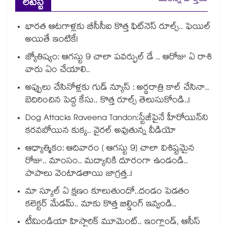
లేటెస్ట్
భారత ఆటగాళ్లకు బీసీసీఐ కొత్త ఫిట్‌నెస్ రూల్స్.. ఫెయిల్
అయితే ఇంటికే!
జ్యోతిష్యం: ఆగస్టు 9 చాలా పవర్ఫుల్ డే .. ఆరోజు ఏ రాశి
వారు ఏం చేయాలి..
అప్పులు చేసినోళ్లకు గుడ్ న్యూస్ : అర్థరాత్రి కాల్ చేసినా..
బెదిరించిన పెద్ద కేసు.. కొత్త రూల్స్ తెలుసుకోండి..!
Dog Attacks Raveena Tandon:స్టేజీపైనే హీరోయిన్⁬ని
కరవబోయిన కుక్క.. వైరల్ అవుతున్న వీడియో
ఆధ్యాత్మికం: ఆదివారం ( ఆగస్టు 9) చాలా విశిష్టమైన
రోజు.. మాంసం.. మద్యానికి దూరంగా ఉండండి..
పాపాలు వెంటాడతాయి జాగ్రత్త..!
మా స్కూల్ ఏ క్షణం కూలుతుందో..దండం పెడతం
కలెక్టర్ మేడమ్.. మాకు కొత్త బిల్డింగ్ ఇవ్వండి..
టీమిండియా హిస్టారిక్ మూమెంట్.. ఇంగ్లాండ్, ఆసీస్