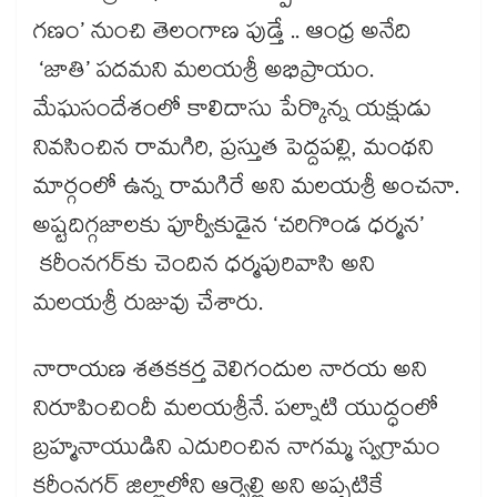
గణం’ నుంచి తెలంగాణ పుడ్తే .. ఆంధ్ర అనేది
‘జాతి’ పదమని మలయశ్రీ అభిప్రాయం.
మేఘసందేశంలో కాలిదాసు పేర్కొన్న యక్షుడు
నివసించిన రామగిరి, ప్రస్తుత పెద్దపల్లి, మంథని
మార్గంలో ఉన్న రామగిరే అని మలయశ్రీ అంచనా.
అష్టదిగ్గజాలకు పూర్వీకుడైన ‘చరిగొండ ధర్మన’
కరీంనగర్​కు చెందిన ధర్మపురివాసి అని
మలయశ్రీ రుజువు చేశారు.
నారాయణ శతకకర్త వెలిగందుల నారయ అని
నిరూపించిందీ మలయశ్రీనే. పల్నాటి యుద్ధంలో
బ్రహ్మనాయుడిని ఎదురించిన నాగమ్మ స్వగ్రామం
కరీంనగర్​ జిల్లాలోని ఆర్వెల్లి అని అప్పటికే