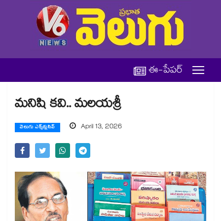
ఈ-పేపర్
మనిషి కవి.. మలయశ్రీ
April 13, 2026
వెలుగు ఎక్స్‌క్లుసివ్