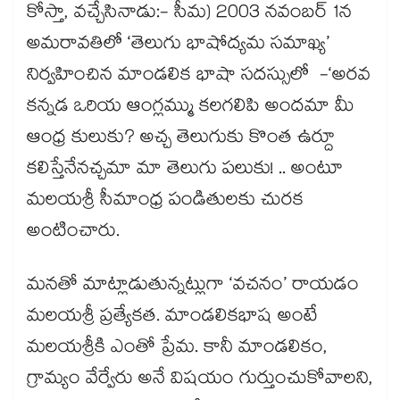
కోస్తా, వచ్చేసినాడు:- సీమ) ​2003 నవంబర్ 1న
అమరావతిలో ‘తెలుగు భాషోద్యమ సమాఖ్య’
నిర్వహించిన మాండలిక భాషా సదస్సులో -‘అరవ
కన్నడ ఒరియ ఆంగ్లమ్ము కలగలిపి అందమా మీ
ఆంధ్ర కులుకు? అచ్చ తెలుగుకు కొంత ఉర్దూ
కలిస్తేనేనచ్చమా మా తెలుగు పలుకు! .. అంటూ
మలయశ్రీ సీమాంధ్ర పండితులకు చురక
అంటించారు.
మనతో మాట్లాడుతున్నట్లుగా ‘వచనం’ రాయడం
మలయశ్రీ ప్రత్యేకత. మాండలికభాష అంటే
మలయశ్రీకి ఎంతో ప్రేమ. కానీ మాండలికం,
గ్రామ్యం వేర్వేరు అనే విషయం గుర్తుంచుకోవాలని,