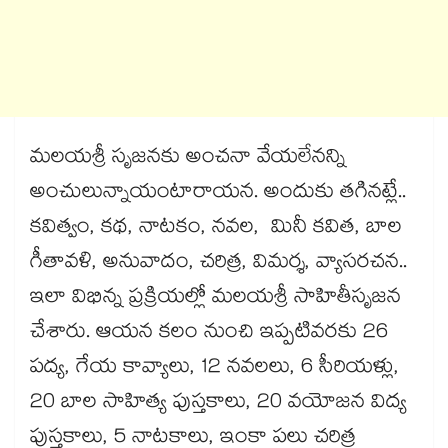
మలయశ్రీ సృజనకు అంచనా వేయలేనన్ని
అంచులున్నాయంటారాయన. అందుకు తగినట్లే..
కవిత్వం, కథ, నాటకం, నవల, మినీ కవిత, బాల
గీతావళి, అనువాదం, చరిత్ర, విమర్శ, వ్యాసరచన..
ఇలా విభిన్న ప్రక్రియల్లో మలయశ్రీ సాహితీసృజన
చేశారు. ఆయన కలం నుంచి ఇప్పటివరకు 26
పద్య, గేయ కావ్యాలు, 12 నవలలు, 6 సీరియళ్లు,
20 బాల సాహిత్య పుస్తకాలు, 20 వయోజన విద్య
పుస్తకాలు, 5 నాటకాలు, ఇంకా పలు చరిత్ర