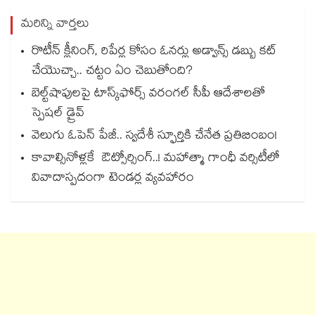
మరిన్ని వార్తలు
రొటీన్ క్లీనింగ్, రిపేర్ల కోసం ఓనర్లు అడ్వాన్స్ డబ్బు కట్
చేయెుచ్చా.. చట్టం ఏం చెబుతోంది?
బెల్ట్‌‌‌‌‌‌‌‌‌‌‌‌‌‌‌‌‌‌‌‌‌‌‌‌‌‌‌‌‌‌‌‌షాపులపై టాస్క్‌‌‌‌‌‌‌‌‌‌‌‌‌‌‌‌‌‌‌‌‌‌‌‌‌‌‌‌‌‌‌‌ఫోర్స్ వరంగల్‌‌‌‌‌‌‌‌‌‌‌‌‌‌‌‌‌‌‌‌‌‌‌‌‌‌‌‌‌‌‌‌ సీపీ ఆదేశాలతో
స్పెషల్ డ్రైవ్‌‌‌‌‌‌‌‌‌‌‌‌‌‌‌‌‌‌‌‌‌‌‌‌‌‌‌‌‌‌‌‌
వెలుగు ఓపెన్ పేజీ.. స్వదేశీ స్ఫూర్తికి చేనేత ప్రతిబింబం!
కావాల్సినోళ్లకే ఔట్సోర్సింగ్..! మహాత్మా గాంధీ వర్సిటీలో
వివాదాస్పదంగా టెండర్ల వ్యవహారం