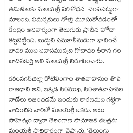
తమిళులకు మలయశ్రీ పరిశోధన చెంపపెట్టుగా
మారింది. విమర్శకులు నోళ్లు మూసుకోవడంతో
కేంద్రం అనివార్యంగా తెలుగుకు ప్రాచీన హోదా
కట్టబెట్టింది. బుద్ధుని సమకాలీనుడుగా భావించే
బావరి ముని నివాసమున్నది గోదావరి తీరాన గల
బాదనకుర్తి అని మలయశ్రీ నిరూపించారు.
కరీంనగర్​జిల్లా కోటిలింగాల శాతవాహనుల తొలి
రాజధాని అని, ఇక్కడ సిరిముఖ, సిరిశాతవాహనల
నాణేలు లభించడమే ఇందుకు కారణమని గట్టిగా
వాదించిన వారిలో మలయశ్రీ ఒకరు. అటు
సాహిత్యం ద్వారా తెలంగాణ సామాజిక చరిత్రను
మలయశ్రీ సాధికారంగా చెప్పారు. ‘తెలుంగు