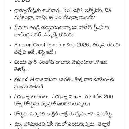
50 వేలు
గ్రాడ్యుయేట్లకు శుభవార్త.. TCS, విప్రో, ఇన్ఫోసిస్, టెక్
మహీంద్రా, హెచ్సీఎల్ ఏం చేస్తున్నాయంటే?
ప్రేమకు తండ్రి అడ్డుపడుతున్నాడని పోలీస్ స్టేషన్⁪కు
రాజేంద్ర నగర్ ఎమ్మెల్యే కొడుకు !
Amazon Great Freedom Sale 2026.. తక్కువ రేటుకు
వచ్చేవి ఇవే.. లిస్ట్ ఇదే !
మియాపూర్ సంతోష్ దాబాకు వెళ్తుంటారా..? ఇది
తెలిస్తే...!
ప్రపంచ AI రాజధానిగా భారత్.. కొత్త దారి చూపించిన
నందన్ నీలేకణి
ఏమన్నా టాలెంటా.. ఏమన్నా విజనా.. రూ.4వేల 200
కోట్ల రోడ్డును ఫ్యాన్లతో ఆరబెడుతున్నరు !
కోర్టుకు వస్తారని రాత్రికి రాత్రే కూల్చేస్తారా? : హైకోర్టు
ఉక్క పోస్తుందని ఏసీ గదిలో పండుకున్నరు.. తెల్లారే