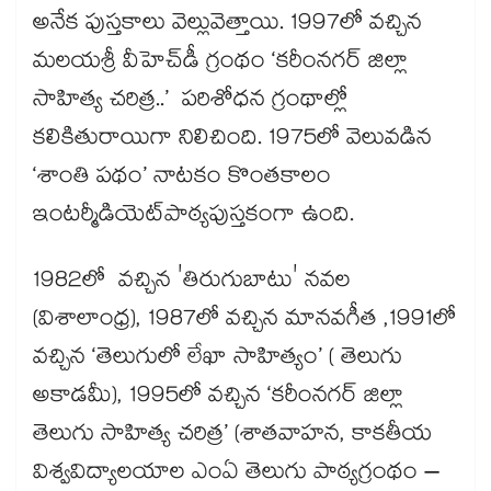
అనేక పుస్తకాలు వెల్లువెత్తాయి. 1997లో వచ్చిన
మలయశ్రీ వీహెచ్​డీ గ్రంథం ‘కరీంనగర్​ జిల్లా
సాహిత్య చరిత్ర..’ పరిశోధన గ్రంథాల్లో
కలికితురాయిగా నిలిచింది. 1975లో వెలువడిన
‘శాంతి పథం’ నాటకం కొంతకాలం
ఇంటర్మీడియెట్​పాఠ్యపుస్తకంగా ఉంది.
1982లో వచ్చిన 'తిరుగుబాటు' నవల
(విశాలాంధ్ర), 1987లో వచ్చిన మానవగీత ,1991లో
వచ్చిన ‘తెలుగులో లేఖా సాహిత్యం’ ( తెలుగు
అకాడమీ), 1995లో వచ్చిన ‘కరీంనగర్​ జిల్లా
తెలుగు సాహిత్య చరిత్ర’ (శాతవాహన, కాకతీయ
విశ్వవిద్యాలయాల ఎంఏ తెలుగు పాఠ్యగ్రంథం –