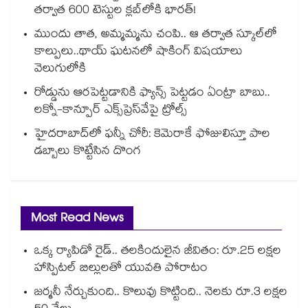
తర్వాత 600 టెస్టుల క్లబ్‌లోకి భారత్!
ముందు తాత, అమ్మమ్మను చంపి.. ఆ తర్వాత స్కూల్‌లో
కాల్పులు..థాయ్ ఘటనలో షాకింగ్ విషయాలు
వెలుగులోకి
రోడ్డును ఆరపెట్టడానికి ఫ్యాన్స్ పెట్టడం ఏంట్రా బాబు..
లక్నో-కాన్పూర్ ఎక్స్‌ప్రెస్‌వేపై ట్రోల్స్
హైదరాబాద్‌లో ఫన్నీ చోరీ: కెమెరాకే ఫోజులిస్తూ పాల
డబ్బాలు కొట్టేసిన దొంగ
Most Read News
ఒక్క ర్యాపిడో రైడ్.. తలకిందులైన జీవితం: రూ.25 లక్షల
హాస్పిటల్ బిల్లులతో యువతి పోరాటం
జర్మనీ నేర్చుకుంది.. కొలువు కొట్టింది.. నెలకు రూ.3 లక్షల