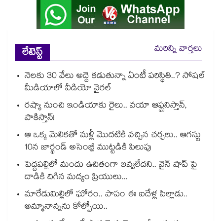
మరిన్ని వార్తలు
లేటెస్ట్
నెలకు 30 వేలు అద్దె కడుతున్నా ఏంటీ పరిస్థితి..? సోషల్
మీడియాలో వీడియో వైరల్
రష్యా నుంచి ఇండియాకు రైలు.. వయా ఆఫ్ఘనిస్తాన్,
పాకిస్తాన్!
ఆ ఒక్క మెలికతో మళ్లీ మొదటికి వచ్చిన చర్చలు.. ఆగస్టు
10న జార్ఖండ్ అసెంబ్లీ ముట్టడికి పిలుపు
పెద్దపల్లిలో మందు ఉచితంగా ఇవ్వలేదని.. వైన్ షాప్ పై
దాడికి దిగిన మద్యం ప్రియులు...
మారేడుమిల్లిలో ఘోరం.. పాపం ఈ ఐదేళ్ల పిల్లాడు..
అమ్మానాన్నను కోల్పోయి..