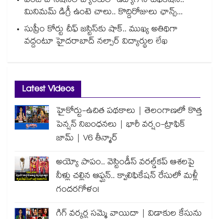
పంజాబ్ నేషనల్ బ్యాంకులో ఉద్యోగ నోటిఫికేషన్..
మినిమమ్ డిగ్రీ ఉంటె చాలు.. కొద్దిరోజులు ఛాన్స్...
సుప్రీం కోర్టు చీఫ్ జస్టిస్⁭కు షాక్.. ముఖ్య అతిథిగా
వద్దంటూ హైదరాబాద్ నల్సార్ విద్యార్థుల లేఖ
Latest Videos
హైకోర్టు-ఉచిత పథకాలు | తెలంగాణలో కొత్త
పెన్షన్ నిబంధనలు | భారీ వర్షం-ట్రాఫిక్
జామ్ | V6 తీన్మార్
అయ్యో పాపం.. వెస్టిండీస్ వరల్డ్‌కప్ ఆశలపై
నీళ్లు చల్లిన ఆఫ్ఘన్.. క్వాలిఫికేషన్ రేసులో మళ్లీ
గందరగోళం!
గిగ్ వర్కర్ల సమ్మె వాయిదా | విడాకుల కేసును