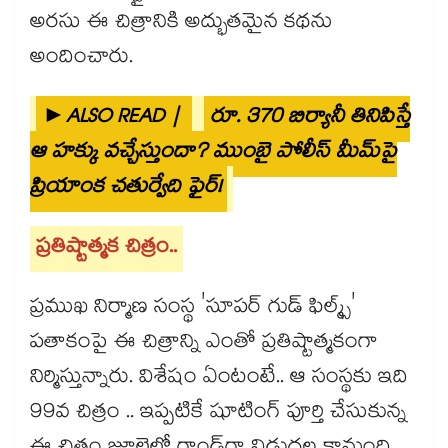
అరసు ఈ చిత్రానికి అద్భుతమైన కథను
అందించారు.
►ALSO READ |
రూ. 370 బిర్యానీ తినిపిస్తే
ఆ హక్కు వచ్చేస్తుందా? ముంబై పోలీస్ మీమ్‌పై
ప్రియాంక చతుర్వేది ఫైర్!
ప్రతిష్టాత్మక చిత్రం..
ప్రముఖ నిర్మాణ సంస్థ 'సూపర్ గుడ్ ఫిల్మ్స్'
పతాకంపై ఈ చిత్రాన్ని ఎంతో ప్రతిష్టాత్మకంగా
నిర్మిస్తున్నారు. విశేషం ఏంటంటే.. ఆ సంస్థకు ఇది
99వ చిత్రం .. ఇప్పటికే షూటింగ్ పూర్తి చేసుకున్న