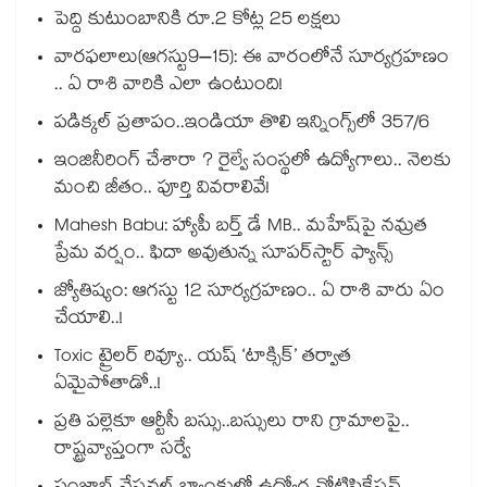
పెద్ది కుటుంబానికి రూ.2 కోట్ల 25 లక్షలు
వారఫలాలు(ఆగస్టు9–15): ఈ వారంలోనే సూర్యగ్రహణం
.. ఏ రాశి వారికి ఎలా ఉంటుంది!
పడిక్కల్‌‌ ప్రతాపం..ఇండియా తొలి ఇన్నింగ్స్‌‌లో 357/6
ఇంజినీరింగ్ చేశారా ? రైల్వే సంస్థలో ఉద్యోగాలు.. నెలకు
మంచి జీతం.. పూర్తి వివరాలివే!
Mahesh Babu: హ్యాపీ బర్త్ డే MB.. మహేష్‌పై నమ్రత
ప్రేమ వర్షం.. ఫిదా అవుతున్న సూపర్‌స్టార్ ఫ్యాన్స్
జ్యోతిష్యం: ఆగస్టు 12 సూర్యగ్రహణం.. ఏ రాశి వారు ఏం
చేయాలి..!
Toxic ట్రైలర్ రివ్యూ.. యష్ ‘టాక్సిక్’ తర్వాత
ఏమైపోతాడో..!
ప్రతి పల్లెకూ ఆర్టీసీ బస్సు..బస్సులు రాని గ్రామాలపై..
రాష్ట్రవ్యాప్తంగా సర్వే