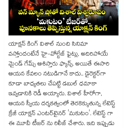
యాక్షన్ కింగ్ విశాల్ నుంచి సినిమా
వస్తోందంటేనే హై-వోల్టేజ్ ఫైట్లు, అదిరిపోయే
మైండ్ గేమ్స్ ఆశిస్తారు ఫ్యాన్స్. అయితే ఈసారి
ఆయన కేవలం నటుడిగానే కాదు.. డైరెక్టర్‌గా
కూడా బాధ్యతలు చేపట్టి డబుల్ ధమాకా
ఇవ్వడానికి రెడీ అయ్యారు. విశాల్ హీరోగా,
ఆయన స్వీయ దర్శకత్వంలో తెరకెక్కుతున్న లేటెస్ట్
క్రేజీ యాక్షన్ ఎంటర్‌టైనర్ 'మకుటం'. లేటెస్ట్ గా
ఈ మూవీ టీజర్ ను రిలీజ్ చేశారు. ఇది ఇప్పుడు