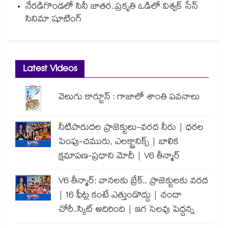
నేరడిగొండలో సినీ జాతర..ప్రకృతి ఒడిలో విశ్వక్ సేన్
సినిమా షూటింగ్
Latest Videos
వెలుగు కార్టూన్ : గాజాలో శాంతి పవనాలు
నీటిపారుదల ప్రాజెక్టులు-వరద నీరు | ధరల
పెంపు-చమురు, ఎలక్ట్రానిక్స్ | బాలిక
క్షమాపణ-ప్రధాని మోదీ | V6 తీన్మార్
V6 తీన్మార్: వానలకు బ్రేక్.. ప్రాజెక్టులకు వరద
| 16 ఫీట్ల కంటే ఎత్తుండొద్దు | చందా
చోరీ..స్కిట్ అదిరింది | ఇగ సెలవు పెద్దన్న