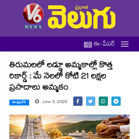
ఈ-పేపర్
తిరుమలలో లడ్డూ అమ్మకాల్లో కొత్త
రికార్డ్ : మే నెలలో కోటి 21 లక్షల
ప్రసాదాలు అమ్మకం
June 3, 2026
ఆంధ్రప్రదేశ్