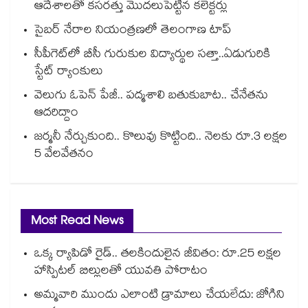
ఆదేశాలతో కసరత్తు మొదలుపెట్టిన కలెక్టర్లు
సైబర్ నేరాల నియంత్రణలో తెలంగాణ టాప్‌‌‌‌‌‌‌‌‌‌‌‌‌‌‌‌
సీపీగెట్‌‌‌‌‌‌‌‌‌‌‌‌‌‌‌‌లో బీసీ గురుకుల విద్యార్థుల సత్తా..ఏడుగురికి
స్టేట్‌‌‌‌‌‌‌‌‌‌‌‌‌‌‌‌ ర్యాంకులు
వెలుగు ఓపెన్ పేజీ.. పద్మశాలి బతుకుబాట.. చేనేతను
ఆదరిద్దాం
జర్మనీ నేర్చుకుంది.. కొలువు కొట్టింది.. నెలకు రూ.3 లక్షల
5 వేలవేతనం
Most Read News
ఒక్క ర్యాపిడో రైడ్.. తలకిందులైన జీవితం: రూ.25 లక్షల
హాస్పిటల్ బిల్లులతో యువతి పోరాటం
అమ్మవారి ముందు ఎలాంటి డ్రామాలు చేయలేదు: జోగిని