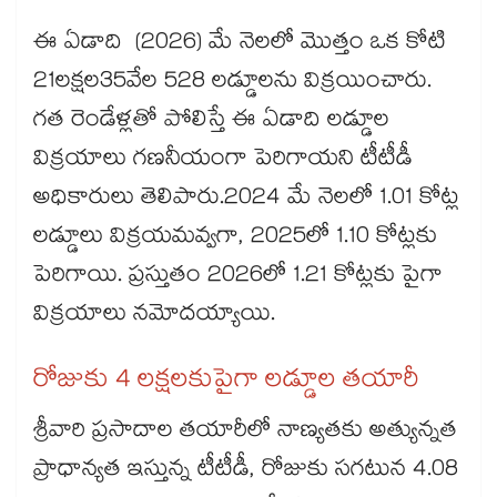
ఈ ఏడాది (2026) మే నెలలో మొత్తం ఒక కోటి
21లక్షల35వేల 528 లడ్డూలను విక్రయించారు.
గత రెండేళ్లతో పోలిస్తే ఈ ఏడాది లడ్డూల
విక్రయాలు గణనీయంగా పెరిగాయని టీటీడీ
అధికారులు తెలిపారు.2024 మే నెలలో 1.01 కోట్ల
లడ్డూలు విక్రయమవ్వగా, 2025లో 1.10 కోట్లకు
పెరిగాయి. ప్రస్తుతం 2026లో 1.21 కోట్లకు పైగా
విక్రయాలు నమోదయ్యాయి.
రోజుకు 4 లక్షలకుపైగా లడ్డూల తయారీ
శ్రీవారి ప్రసాదాల తయారీలో నాణ్యతకు అత్యున్నత
ప్రాధాన్యత ఇస్తున్న టీటీడీ, రోజుకు సగటున 4.08