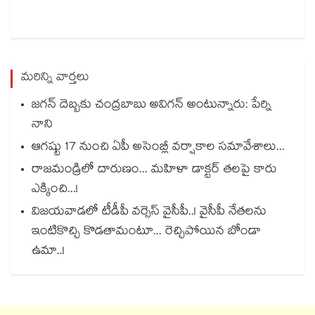
మరిన్ని వార్తలు
జగన్ దెబ్బకు చంద్రబాబు అవిగన్ అంటున్నారు: పేర్ని
నాని
ఆగష్టు 17 నుంచి ఏపీ అసెంబ్లీ వర్షాకాల సమావేశాలు...
రాజమండ్రిలో దారుణం... మహిళా డాక్టర్ తలపై కారు
ఎక్కించి...!
విజయవాడలో టీడీపీ వర్సెస్ వైసీపీ..! వైసీపీ నేతలను
ఇంటికొచ్చి కొడతామంటూ... రెచ్చిపోయిన బోండా
ఉమా..!