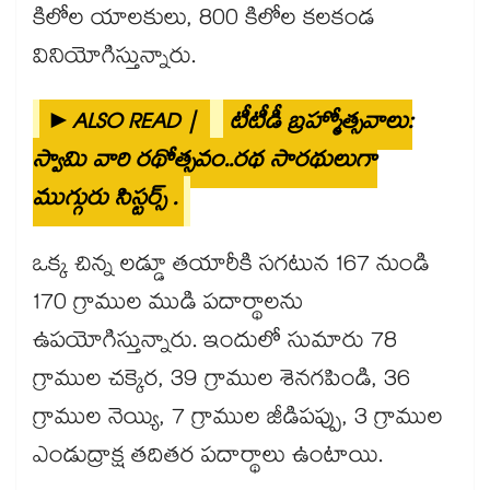
కిలోల యాలకులు, 800 కిలోల కలకండ
వినియోగిస్తున్నారు.
►ALSO READ |
టీటీడీ బ్రహ్మోత్సవాలు:
స్వామి వారి రథోత్సవం..రథ సారథులుగా
ముగ్గురు సిస్టర్స్ .
ఒక్క చిన్న లడ్డూ తయారీకి సగటున 167 నుండి
170 గ్రాముల ముడి పదార్థాలను
ఉపయోగిస్తున్నారు. ఇందులో సుమారు 78
గ్రాముల చక్కెర, 39 గ్రాముల శెనగపిండి, 36
గ్రాముల నెయ్యి, 7 గ్రాముల జీడిపప్పు, 3 గ్రాముల
ఎండుద్రాక్ష తదితర పదార్థాలు ఉంటాయి.