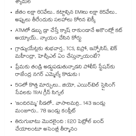
శ్యామల
జీతం లక్షా 60వేలు.. కట్టాల్సిన EMIలు లక్షా 85వేలు..
అప్పులు తీరేందుకు సలహాలు కోరిన టెక్కీ
ATMలో డబ్బు డ్రా చేస్తే క్యాష్ రాకుండానే అకౌంట్లో కట్
అయ్యాయ్.. న్యాయం చేసిన కోర్టు
గ్రాడ్యుయేట్లకు శుభవార్త.. TCS, విప్రో, ఇన్ఫోసిస్, టెక్
మహీంద్రా, హెచ్సీఎల్ ఏం చేస్తున్నాయంటే?
ప్రేమకు తండ్రి అడ్డుపడుతున్నాడని పోలీస్ స్టేషన్⁪కు
రాజేంద్ర నగర్ ఎమ్మెల్యే కొడుకు !
5Gలో కొత్త మార్పులు.. జియో, ఎయిర్‌టెల్ స్లైసింగ్
సేవలకు TRAI గ్రీన్ సిగ్నల్
‘ఇందిరమ్మ’ నీడలో.. వాసాలమర్రి.. 143 ఇండ్లు
మంజూరు.. 78 ఇండ్లు కంప్లీట్
తిరుగుబాటు మొదలైంది : E20 పెట్రోల్ బంద్
చేయాలంటూ అసెంబ్లీ తీర్మానం