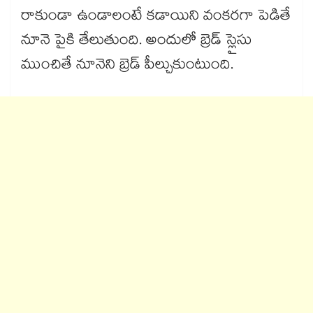
రాకుండా ఉండాలంటే కడాయిని వంకరగా పెడితే
నూనె పైకి తేలుతుంది. అందులో బ్రెడ్ స్లైసు
ముంచితే నూనెని బ్రెడ్ పీల్చుకుంటుంది.