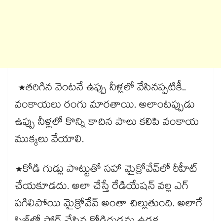
*తరిగిన వెంటనే ఉప్పు నీళ్లలో వేసినప్పటికీ..
వంకాయలు రంగు మారతాయి. అలాంటప్పుడు
ఉప్పు నీళ్లలో కొన్ని కాచిన పాలు కలిపి వంకాయ
ముక్కలు వేయాలి.
*కోడి గుడ్లు పొట్టుతో సహా మైక్రోవేవ్‌లో రీహీట్
చేయకూడదు. అలా చేస్తే రేడియేషన్ వల్ల ఎగ్
పగిలిపోయి మైక్రోవేవ్ అంతా చిల్లుతుంది. అలాగే