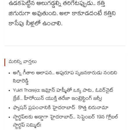
ఉడకపెట్టిన ఆలుగడ్డల్ని తరిగేటప్పుడు.. కత్తి
జిగురుగా అవుతుంది. అలా కాకూడదంటే కత్తిని
కాసేపు నీళ్లలో ఉంచాలి.
మరిన్ని వార్తలు
అగ్ని గీతాల ఆలాపన.. అపురూప సృజనకారుడు నందిని
సిధారెడ్డి
Yukti Thareja: ఇమ్రాన్ హష్మీతో ఒక్క పాట.. ఓవర్‌నైట్
క్రేజ్.. హీరోయిన్ యుక్తి తరేజా ఇంట్రెస్టింగ్ జర్నీ!
ఫ్యాషన్ ప్రపంచానికి హైదరాబాద్ కొత్త చిరునామా
స్టార్టప్‌‌‌‌లకు అడ్డాగా హైదరాబాద్‌‌‌‌.. సెప్టెంబర్ 19న గ్లోబల్
స్టార్టప్ సమ్మిట్!