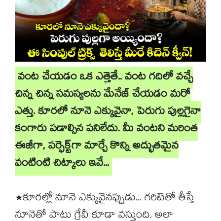
వంట చేయడం ఒక ఎత్తైతే.. వంట గదిలో వచ్చే
చిన్న చిన్న సమస్యలను మేనేజ్ చేయడం మరో
ఎత్తు. కూరలో నూనె ఎక్కువైనా, పెరుగు పుల్లగైనా
కంగారు పడాల్సిన పనిలేదు. మీ వంటని మరింత
ఈజీగా, పర్ఫెక్ట్‌గా మార్చే కొన్ని అద్భుతమైన
వంటింటి చిట్కాలు ఇవే...
*కూరల్లో నూనె ఎక్కువైనప్పుడు... గరిటెతో తీస్తే
నూనెతో పాటు గ్రేవీ కూడా వస్తుంది. అలా