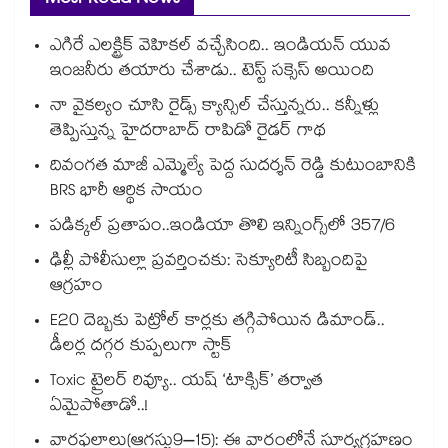
Most Read News
ఎగిరే ఎలక్ట్రిక్ వెహికల్ వచ్చేసింది.. ఇండియన్ యువ
ఇంజనీరు తయారు చేశాడు.. టెస్ట్ సక్సెస్ అయింది
నా వైకల్యం చూసి రైడ్స్ క్యాన్సిల్ చేస్తున్నరు.. కన్నీళ్లు
తెప్పిస్తున్న హైదరాబాద్ రాపిడో రైడర్ గాథ
దివంగత మాజీ ఎమ్మెల్యే పెద్ద సుదర్శన్ రెడ్డి కుటుంబానికి
BRS భారీ ఆర్థిక సాయం
పడిక్కల్‌‌ ప్రతాపం..ఇండియా తొలి ఇన్నింగ్స్‌‌లో 357/6
ఢిల్లీ పోలీసుల్లా ప్రవర్తించకు: సెక్యూరిటీ సిబ్బందిపై
ఆగ్రహం
E20 దెబ్బకు పెట్రోల్ కార్లకు తగ్గిపోయిన డిమాండ్..
డీలర్ల దగ్గర కుప్పలుగా స్టాక్
Toxic ట్రైలర్ రివ్యూ.. యష్ ‘టాక్సిక్’ తర్వాత
ఏమైపోతాడో..!
వారఫలాలు(ఆగస్టు9–15): ఈ వారంలోనే సూర్యగ్రహణం