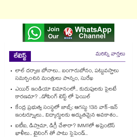
మరిన్ని వార్తలు
లేటెస్ట్
లాల్ దర్వాజ బోనాలు.. బంగారుబోనం, పట్టువస్త్రాలు
సమర్పించిన మంత్రులు పొన్నం, సురేఖ
ఎయిర్ ఇండియా విమానంలో.. కుదుపులకు పైలటే
కారణమా? ..డోపింగ్ టెస్ట్ లో ఫెయిల్
కేంద్ర ప్రభుత్వ సంస్థలో జాబ్స్: ఆగస్టు 13న వాక్-ఇన్
ఇంటర్వ్యూలు.. విద్యార్థులకు అద్భుతమైన అవకాశం..
ఐటీఐ, డిప్లొమా, డిగ్రీ చేశారా? IMMTలో అప్రెంటిస్
ఖాళీలు.. ట్రైనింగ్ తో పాటు స్టైపెండ్..