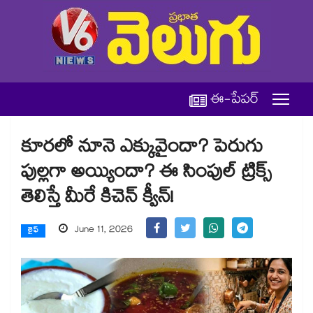
ఈ-పేపర్
కూరలో నూనె ఎక్కువైందా? పెరుగు
పుల్లగా అయ్యిందా? ఈ సింపుల్ ట్రిక్స్
తెలిస్తే మీరే కిచెన్ క్వీన్!
June 11, 2026
లైఫ్