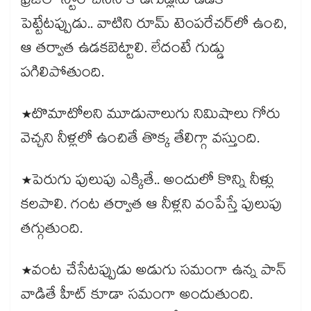
ఫ్రిజ్‌లో స్టోర్ చేసిన కోడిగుడ్లను ఉడక
పెట్టేటప్పుడు.. వాటిని రూమ్ టెంపరేచర్‌లో ఉంచి,
ఆ తర్వాత ఉడకబెట్టాలి. లేదంటే గుడ్డు
పగిలిపోతుంది.
*టొమాటోలని మూడునాలుగు నిమిషాలు గోరు
వెచ్చని నీళ్లలో ఉంచితే తొక్క తేలిగ్గా వస్తుంది.
*పెరుగు పులుపు ఎక్కితే.. అందులో కొన్ని నీళ్లు
కలపాలి. గంట తర్వాత ఆ నీళ్లని వంపేస్తే పులుపు
తగ్గుతుంది.
*వంట చేసేటప్పుడు అడుగు సమంగా ఉన్న పాన్
వాడితే హీట్ కూడా సమంగా అందుతుంది.