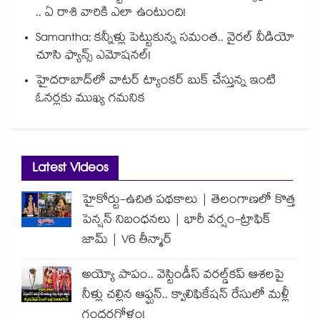
.. ఏ రాశి వారికి ఎలా ఉంటుంది!
Samantha: కన్నీళ్లు పెట్టుకున్న సమంత.. వైరల్ వీడియో
చూసి ఫ్యాన్స్ ఎమోషనల్!
హైదరాబాద్⁪లో వాటర్ ట్యాంకర్ బుక్ చేస్తున్న ఇంటి
ఓనర్లకు ముఖ్య గమనిక
Latest Videos
హైకోర్టు-ఉచిత పథకాలు | తెలంగాణలో కొత్త
పెన్షన్ నిబంధనలు | భారీ వర్షం-ట్రాఫిక్
జామ్ | V6 తీన్మార్
అయ్యో పాపం.. వెస్టిండీస్ వరల్డ్‌కప్ ఆశలపై
నీళ్లు చల్లిన ఆఫ్ఘన్.. క్వాలిఫికేషన్ రేసులో మళ్లీ
గందరగోళం!