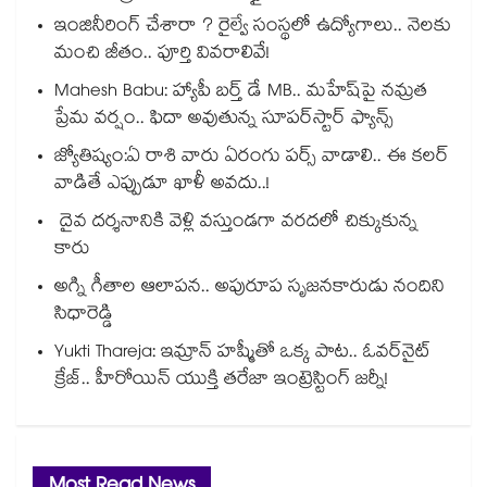
ఇంజినీరింగ్ చేశారా ? రైల్వే సంస్థలో ఉద్యోగాలు.. నెలకు
మంచి జీతం.. పూర్తి వివరాలివే!
Mahesh Babu: హ్యాపీ బర్త్ డే MB.. మహేష్‌పై నమ్రత
ప్రేమ వర్షం.. ఫిదా అవుతున్న సూపర్‌స్టార్ ఫ్యాన్స్
జ్యోతిష్యం:ఏ రాశి వారు ఏరంగు పర్స్ వాడాలి.. ఈ కలర్
వాడితే ఎప్పుడూ ఖాళీ అవదు..!
దైవ దర్శనానికి వెళ్లి వస్తుండగా వరదలో చిక్కుకున్న
కారు
అగ్ని గీతాల ఆలాపన.. అపురూప సృజనకారుడు నందిని
సిధారెడ్డి
Yukti Thareja: ఇమ్రాన్ హష్మీతో ఒక్క పాట.. ఓవర్‌నైట్
క్రేజ్.. హీరోయిన్ యుక్తి తరేజా ఇంట్రెస్టింగ్ జర్నీ!