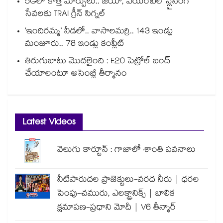
5Gలో కొత్త మార్పులు.. జియో, ఎయిర్‌టెల్ స్లైసింగ్
సేవలకు TRAI గ్రీన్ సిగ్నల్
‘ఇందిరమ్మ’ నీడలో.. వాసాలమర్రి.. 143 ఇండ్లు
మంజూరు.. 78 ఇండ్లు కంప్లీట్
తిరుగుబాటు మొదలైంది : E20 పెట్రోల్ బంద్
చేయాలంటూ అసెంబ్లీ తీర్మానం
Latest Videos
వెలుగు కార్టూన్ : గాజాలో శాంతి పవనాలు
నీటిపారుదల ప్రాజెక్టులు-వరద నీరు | ధరల
పెంపు-చమురు, ఎలక్ట్రానిక్స్ | బాలిక
క్షమాపణ-ప్రధాని మోదీ | V6 తీన్మార్