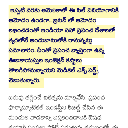
ఇప్పటి వరకు అమెరికాలో ఈ పిల్ వినియోగానికి
ఆమోదం ఉండగా.. బ్రిటన్ లో ఆమోదం
లభించడంతో ఇండియా సహా ప్రపంచ దేశాలలో
త్వరలోనే అందుబాటులోకి రానున్నట్లు
సమాచారం. దీంతో ప్రపంచ వ్యాప్తంగా ఉన్న
ఊబకాయస్తుల ఇంజెక్షన్ కష్టాలు
తొలగిపోనున్నాయని మెడికల్ ఎక్స్ పర్ట్స్
చెబుతున్నారు.
బరువు తగ్గించే చికిత్సను మార్చివేసి, ప్రపంచ
ఫార్మాస్యూటికల్ ఇండస్ట్రీని రీబిల్డ్ చేసిన ఈ
మందుల వాడకాన్ని విస్తరించడానికి ఔషధ