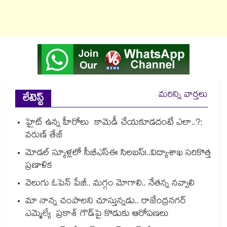
మరిన్ని వార్తలు
లేటెస్ట్
హైట్ ఉన్న హీరోలు కామెడీ చేయకూడదంటే ఎలా..?:
వరుణ్ తేజ్
మోడల్ స్కూళ్లలో సీబీఎస్ఈ సిలబస్!..విద్యాశాఖ సరికొత్త
ప్రణాళిక
వెలుగు ఓపెన్ పేజీ.. మగ్గం మోగాలి.. నేతన్న నవ్వాలి
మా నాన్న చంపాలని చూస్తున్నడు.. రాజేంద్రనగర్
ఎమ్మెల్యే ప్రకాశ్ గౌడ్‌‌పై కొడుకు ఆరోపణలు