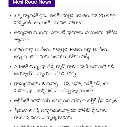
Most Read News
ఒక్క ర్యాపిడో రైడ్.. తలకిందులైన జీవితం: రూ.25 లక్షల
హాస్పిటల్ బిల్లులతో యువతి పోరాటం
అమ్మవారి ముందు ఎలాంటి డ్రామాలు చేయలేదు: జోగిని
శ్యామల
జీతం లక్షా 60వేలు.. కట్టాల్సిన EMIలు లక్షా 85వేలు..
అప్పులు తీరేందుకు సలహాలు కోరిన టెక్కీ
ATMలో డబ్బు డ్రా చేస్తే క్యాష్ రాకుండానే అకౌంట్లో కట్
అయ్యాయ్.. న్యాయం చేసిన కోర్టు
గ్రాడ్యుయేట్లకు శుభవార్త.. TCS, విప్రో, ఇన్ఫోసిస్, టెక్
మహీంద్రా, హెచ్సీఎల్ ఏం చేస్తున్నాయంటే?
ఆర్టీసీలో జూనియర్ అసిస్టెంట్‌‌ పోస్టుల భర్తీకి గ్రీన్‌‌ సిగ్నల్
ప్రేమకు తండ్రి అడ్డుపడుతున్నాడని పోలీస్ స్టేషన్⁪కు
రాజేంద్ర నగర్ ఎమ్మెల్యే కొడుకు !