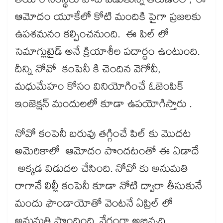
తయారీ సంస్థలు పోటీ పడుతున్న తరుణంలో, ఈ
ఆమోదం యూకేలో కోటి మందికి పైగా ప్రజలకు
ఉపశమనం కల్పించనుంది. ఈ పిల్ లో
సెమాగ్లుటైడ్ అనే క్రియాశీల పదార్ధం ఉంటుంది.
దీన్ని నోవో కంపెనీ కి చెందిన వెగోవీ,
మధుమేహం కోసం వినియోగించే ఓజెంపిక్
ఇంజెక్షన్ మందులలో కూడా ఉపయోగిస్తారు .
నోవో కంపెనీ బరువు తగ్గించే పిల్ కు మొదట
అమెరికాలో ఆమోదం పొందటంతో ఈ ఏడాదే
అక్కడ విడుదల చేసింది. నోవో కు అనుమతి
రాగానే లిల్లీ కంపెనీ కూడా నోటి ద్వారా తీసుకునే
మందు ఫౌండాయోతో వెంటనే ఏప్రిల్ లో
అనుమతి పొందింది. వేగంగా అభివృద్ధి