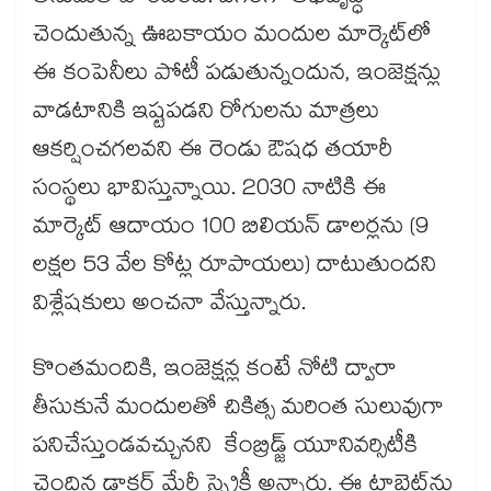
చెందుతున్న ఊబకాయం మందుల మార్కెట్‌లో
ఈ కంపెనీలు పోటీ పడుతున్నందున, ఇంజెక్షన్లు
వాడటానికి ఇష్టపడని రోగులను మాత్రలు
ఆకర్షించగలవని ఈ రెండు ఔషధ తయారీ
సంస్థలు భావిస్తున్నాయి. 2030 నాటికి ఈ
మార్కెట్ ఆదాయం 100 బిలియన్ డాలర్లను (9
లక్షల 53 వేల కోట్ల రూపాయలు) దాటుతుందని
విశ్లేషకులు అంచనా వేస్తున్నారు.
కొంతమందికి, ఇంజెక్షన్ల కంటే నోటి ద్వారా
తీసుకునే మందులతో చికిత్స మరింత సులువుగా
పనిచేస్తుండవచ్చునని కేంబ్రిడ్జ్ యూనివర్సిటీకి
చెందిన డాక్టర్ మేరీ స్ప్రెక్లీ అన్నారు. ఈ టాబ్లెట్‌ను