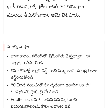
ఖాళీ కడుపుతో, భోజనానికి 30 నిమిషాల
ముందు తీసుకోవాలని ఆమె తెలిపారు.
మరిన్ని వార్తలు
వానాకాలం.. వీకెండ్‏లో ట్రెక్కింగ్‎కు వెళ్తున్నారా.. ఈ
జాగ్రత్తలు తీసుకోండి..
కనుబొమల్లో తెల్లని డస్ట్.. అది సబ్బు కాదు చుండ్రు! ఇలా
తగ్గించుకోండి
50 ఏండ్ల వయసులోనూ దృఢంగా ఉండటానికి ఈ
సింపుల్ ఎక్సర్సైజ్స్ ట్రై చేయండి!
Health tips: చెమట వాసన సమస్య నుంచి
బయడపడాలంటే.. కొన్ని చిట్కాలు ఇవే..