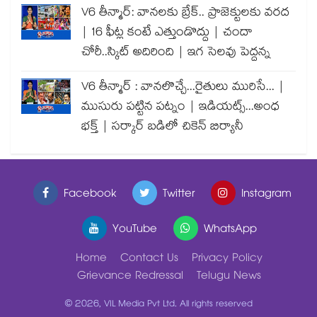
V6 తీన్మార్: వానలకు బ్రేక్.. ప్రాజెక్టులకు వరద
| 16 ఫీట్ల కంటే ఎత్తుండొద్దు | చందా
చోరీ..స్కిట్ అదిరింది | ఇగ సెలవు పెద్దన్న
V6 తీన్మార్ : వానలొచ్చే...రైతులు మురిసే... |
ముసురు పట్టిన పట్నం | ఇడియట్స్...అంధ
భక్త్ | సర్కార్ బడిలో చికెన్ బిర్యానీ
Facebook
Twitter
Instagram
YouTube
WhatsApp
Home
Contact Us
Privacy Policy
Grievance Redressal
Telugu News
© 2026, VIL Media Pvt Ltd. All rights reserved