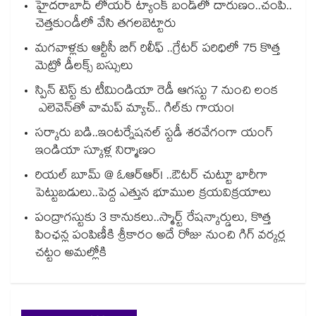
హైదరాబాద్ లోయర్ ట్యాంక్ బండ్‌‌‌‌‌‌‌‌లో దారుణం..చంపి..
చెత్తకుండీలో వేసి తగలబెట్టారు
మగవాళ్లకు ఆర్టీసీ బిగ్ రిలీఫ్ ..గ్రేటర్ పరిధిలో 75 కొత్త
మెట్రో డీలక్స్ బస్సులు
స్పిన్‌‌‌‌ టెస్ట్‌‌ కు టీమిండియా రెడీ ఆగస్టు 7 నుంచి లంక
ఎలెవెన్‌‌తో వామప్‌‌ మ్యాచ్‌‌.. గిల్‌‌కు గాయం!
సర్కారు బడి..ఇంటర్నేషనల్ స్టడీ శరవేగంగా యంగ్
ఇండియా స్కూళ్ల నిర్మాణం
రియల్ బూమ్ @ ఓఆర్ఆర్! ..ఔటర్ చుట్టూ భారీగా
పెట్టుబడులు..పెద్ద ఎత్తున భూముల క్రయవిక్రయాలు
పంద్రాగస్టుకు 3 కానుకలు..స్మార్ట్ రేషన్కార్డులు, కొత్త
పింఛన్ల పంపిణీకి శ్రీకారం అదే రోజు నుంచి గిగ్ వర్కర్ల
చట్టం అమల్లోకి