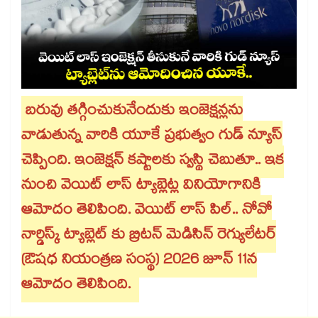
బరువు తగ్గించుకునేందుకు ఇంజెక్షన్లను
వాడుతున్న వారికి యూకే ప్రభుత్వం గుడ్ న్యూస్
చెప్పింది. ఇంజెక్షన్ కష్టాలకు స్వస్థి చెబుతూ.. ఇక
నుంచి వెయిట్ లాస్ ట్యాబ్లెట్ల వినియోగానికి
ఆమోదం తెలిపింది. వెయిట్ లాస్ పిల్.. నోవో
నార్డిస్క్ ట్యాబ్లెట్ కు బ్రిటన్ మెడిసిన్ రెగ్యులేటర్
(ఔషధ నియంత్రణ సంస్థ) 2026 జూన్ 11న
ఆమోదం తెలిపింది.