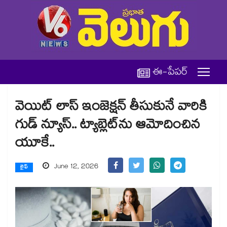
ఈ-పేపర్
వెయిట్ లాస్ ఇంజెక్షన్ తీసుకునే వారికి
గుడ్ న్యూస్.. ట్యాబ్లెట్⁭ను ఆమోదించిన
యూకే..
June 12, 2026
లైఫ్