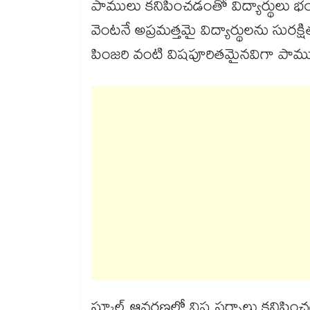
పాములు కనిపించడంతో విద్యార్థులు
వెంటనే అప్రమత్తమై విద్యార్థులను సురక్ష
పింజరి వంటి విషపూరితమైనవిగా పాము ప
స్కూల్​ ఆవరణలో విష సర్పాలు కనిపించ