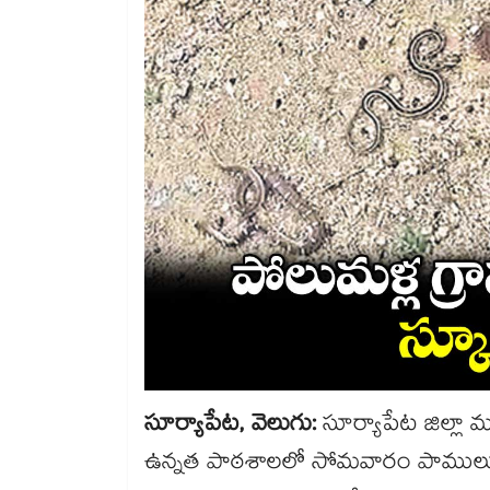
సూర్యాపేట, వెలుగు:
సూర్యాపేట జిల్లా 
ఉన్నత పాఠశాలలో సోమవారం పాములు కలకల