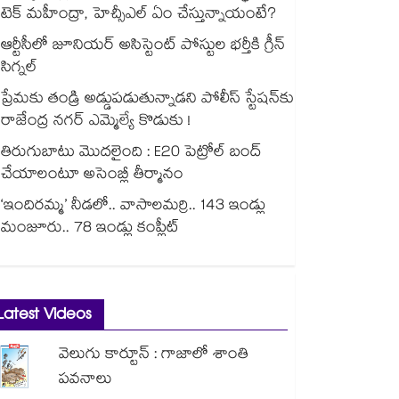
టెక్ మహీంద్రా, హెచ్సీఎల్ ఏం చేస్తున్నాయంటే?
ఆర్టీసీలో జూనియర్ అసిస్టెంట్‌‌ పోస్టుల భర్తీకి గ్రీన్‌‌
సిగ్నల్
ప్రేమకు తండ్రి అడ్డుపడుతున్నాడని పోలీస్ స్టేషన్⁪కు
రాజేంద్ర నగర్ ఎమ్మెల్యే కొడుకు !
తిరుగుబాటు మొదలైంది : E20 పెట్రోల్ బంద్
చేయాలంటూ అసెంబ్లీ తీర్మానం
‘ఇందిరమ్మ’ నీడలో.. వాసాలమర్రి.. 143 ఇండ్లు
మంజూరు.. 78 ఇండ్లు కంప్లీట్
Latest Videos
వెలుగు కార్టూన్ : గాజాలో శాంతి
పవనాలు