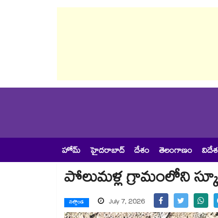
హోమ్
హైదరాబాద్
దేశం
తెలంగాణం
విదే
పోలుమళ్ల గ్రామంలోని స్కూల్‌‌
July 7, 2026
నల్గొండ