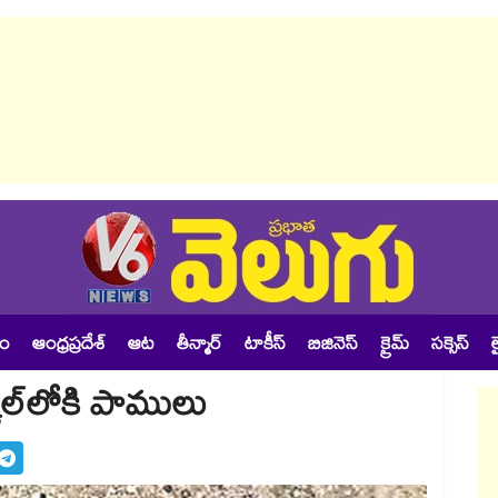
శం
ఆంధ్రప్రదేశ్
ఆట
తీన్మార్
టాకీస్
బిజినెస్
క్రైమ్
సక్సెస్
ల
‌‌‌‌‌‌లోకి పాములు