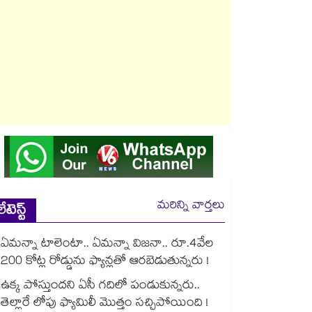
మరిన్ని వార్తలు
లేటెస్ట్
ఏమన్నా టాలెంటా.. ఏమన్నా విజనా.. రూ.4వేల
200 కోట్ల రోడ్డును ఫ్యాన్లతో ఆరబెడుతున్నరు !
ఉక్క పోస్తుందని ఏసీ గదిలో పండుకున్నరు..
తెల్లారే లోపు ఫ్యామిలీ మొత్తం సచ్చిపోయింది !