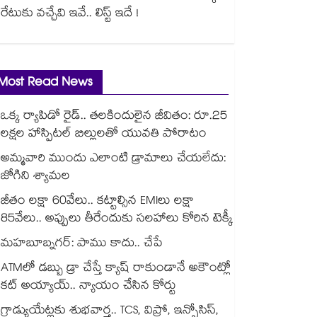
రేటుకు వచ్చేవి ఇవే.. లిస్ట్ ఇదే !
Most Read News
ఒక్క ర్యాపిడో రైడ్.. తలకిందులైన జీవితం: రూ.25
లక్షల హాస్పిటల్ బిల్లులతో యువతి పోరాటం
అమ్మవారి ముందు ఎలాంటి డ్రామాలు చేయలేదు:
జోగిని శ్యామల
జీతం లక్షా 60వేలు.. కట్టాల్సిన EMIలు లక్షా
85వేలు.. అప్పులు తీరేందుకు సలహాలు కోరిన టెక్కీ
మహబూబ్నగర్: పాము కాదు.. చేపే
ATMలో డబ్బు డ్రా చేస్తే క్యాష్ రాకుండానే అకౌంట్లో
కట్ అయ్యాయ్.. న్యాయం చేసిన కోర్టు
గ్రాడ్యుయేట్లకు శుభవార్త.. TCS, విప్రో, ఇన్ఫోసిస్,