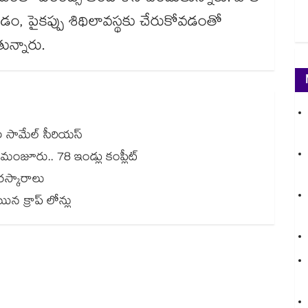
గుళ్లు తేలడం, పైకప్పు శిథిలావస్థకు చేరుకోవడంతో
ున్నారు.
దుల సామేల్ సీరియస్
ు మంజూరు.. 78 ఇండ్లు కంప్లీట్
ురస్కారాలు
ిన క్రాప్ లోన్లు