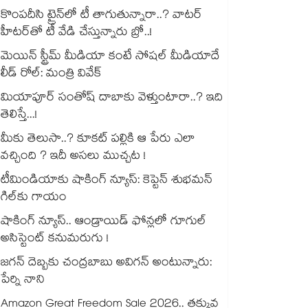
కొంపదీసి ట్రైన్⁬లో టీ తాగుతున్నారా..? వాటర్
హీటర్⁭⁭తో టీ వేడి చేస్తున్నారు బ్రో..!
మెయిన్ స్ట్రీమ్ మీడియా కంటే సోషల్ మీడియాదే
లీడ్ రోల్: మంత్రి వివేక్
మియాపూర్ సంతోష్ దాబాకు వెళ్తుంటారా..? ఇది
తెలిస్తే...!
మీకు తెలుసా..? కూకట్ పల్లికి ఆ పేరు ఎలా
వచ్చింది ? ఇదీ అసలు ముచ్చట !
టీమిండియాకు షాకింగ్ న్యూస్: కెప్టెన్ శుభమన్
గిల్‎కు గాయం
షాకింగ్ న్యూస్.. ఆండ్రాయిడ్ ఫోన్లలో గూగుల్
అసిస్టెంట్ కనుమరుగు !
జగన్ దెబ్బకు చంద్రబాబు అవిగన్ అంటున్నారు:
పేర్ని నాని
Amazon Great Freedom Sale 2026.. తక్కువ