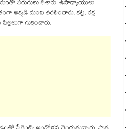
 భయంతో పరుగులు తీశారు. ఉపాధ్యాయులు
ితంగా అక్కడి నుంచి తరలించారు. కట్ల, రక్త
ిల్లలుగా గుర్తించారు.
డంతో పేరెంట్స్​ ఆందోళన చెందుతున్నారు. పాత