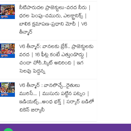
నీటిపారుదల ప్రాజెక్టులు-వరద నీరు |
ధరల పెంపు-చమురు, ఎలక్ట్రానిక్స్ |
బాలిక క్షమాపణ-ప్రధాని మోదీ | V6
తీన్మార్
V6 తీన్మార్: వానలకు బ్రేక్.. ప్రాజెక్టులకు
వరద | 16 ఫీట్ల కంటే ఎత్తుండొద్దు |
చందా చోరీ..స్కిట్ అదిరింది | ఇగ
సెలవు పెద్దన్న
V6 తీన్మార్ : వానలొచ్చే...రైతులు
మురిసే... | ముసురు పట్టిన పట్నం |
ఇడియట్స్...అంధ భక్త్ | సర్కార్ బడిలో
చికెన్ బిర్యానీ