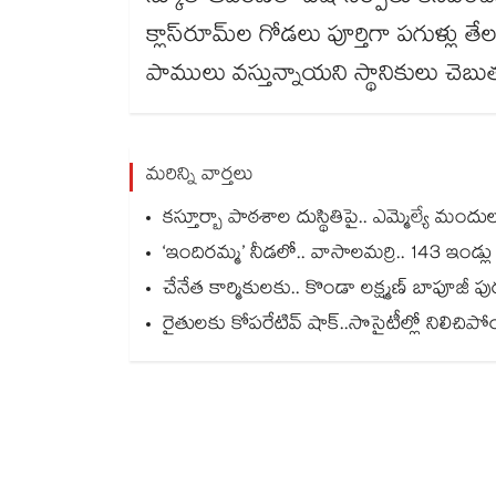
క్లాస్‌‌‌‌‌‌‌‌రూమ్‌‌‌‌‌‌‌‌ల గోడలు పూర్తిగా ప
పాములు వస్తున్నాయని స్థానికులు చెబుత
మరిన్ని వార్తలు
కస్తూర్బా పాఠశాల దుస్థితిపై.. ఎమ్మెల్యే మం
‘ఇందిరమ్మ’ నీడలో.. వాసాలమర్రి.. 143 ఇండ్ల
చేనేత కార్మికులకు.. కొండా లక్ష్మణ్ బాపూజీ ప
రైతులకు కోపరేటివ్ షాక్..సొసైటీల్లో నిలిచిపోయ