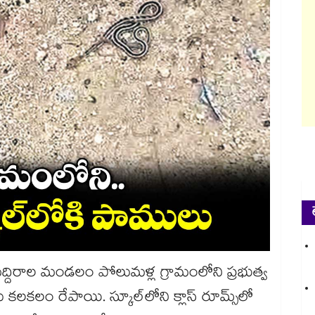
మద్దిరాల మండలం పోలుమళ్ల గ్రామంలోని ప్రభుత్వ
ం రేపాయి. స్కూల్​లోని క్లాస్​ రూమ్స్​లో