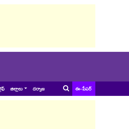
ైఫ్
జిల్లాలు
దర్వాజ
ఈ-పేపర్