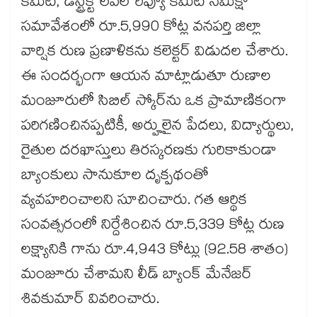
కమిటీ, డిస్ట్రిక్ట్ లెవెల్ రివ్యూ కమిటీ సమీక్షా
సమావేశంలో రూ.5,990 కోట్ల వనపర్తి జిల్లా
వార్షిక రుణ ప్రణాళికను కలెక్టర్ విడుదల చేశారు.
ఈ సందర్భంగా ఆయన మాట్లాడుతూ రుణాల
మంజూరులో సిబిల్ స్కోర్‌‌‌‌‌‌‌‌ను ఒక ప్రామాణికంగా
పరిగణించినప్పటికీ, అర్హులైన పేదలు, విద్యార్థులు,
రైతుల దరఖాస్తులు తిరస్కరణకు గురికాకుండా
బ్యాంకులు సానుకూల దృక్పథంతో
వ్యవహరించాలని సూచించారు. గత ఆర్థిక
సంవత్సరంలో నిర్దేశించిన రూ.5,339 కోట్ల రుణ
లక్ష్యానికి గాను రూ.4,943 కోట్లు (92.58 శాతం)
మంజూరు చేశామని లీడ్ బ్యాంక్ మేనేజర్
శివకుమార్ వివరించారు.