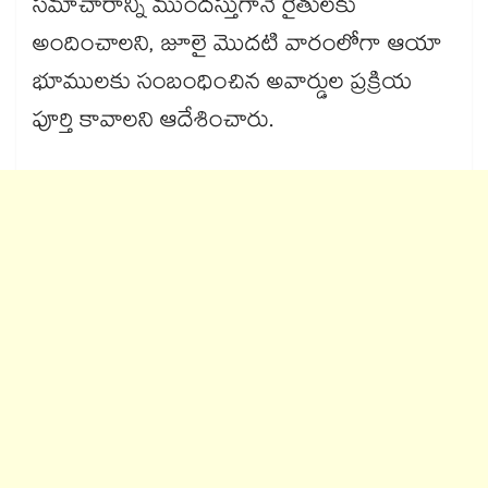
సమాచారాన్ని ముందస్తుగానే రైతులకు
అందించాలని, జూలై మొదటి వారంలోగా ఆయా
భూములకు సంబంధించిన అవార్డుల ప్రక్రియ
పూర్తి కావాలని ఆదేశించారు.