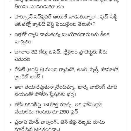
ఫిల్మ్ ఫెడరేషన్ సహాయ నిరాకరణ.. జానీ మాస్టర్ భార్య
తీరును ఎండగడుతూ లేఖ
ఫార్చ్యూన్ సన్‌ఫ్లవర్ ఆయిల్ వాడుతున్నారా.. ఫుడ్ సేఫ్టీ
తనిఖీల్లో క్వాలిటీ టెస్ట్ ఫెయిలైంది తెలుసా?
ఇళ్లలో గ్యాస్ వాడుతున్న వినియోగదారులకు కీలక
హెచ్చరిక
జూరాల 32 గేట్లు ఓపెన్.. శ్రీశైలం ప్రాజెక్టుకు నీరు
విడుదల
రేపటి (ఆగస్ట్ 8) నుంచి ర్యాపిడో, ఉబర్, స్విగ్గీ, జొమాటో,
బ్లింకిట్ బంద్ !
ఇలా తయారవుతున్నారేంటమ్మా.. భార్య చాటింగ్ చూసి
భయంతో పోలీస్ స్టేషన్⁫కు భర్త !
లోన్ రికవరీపై RBI కొత్త రూల్స్.. ఇక ఫోన్ బ్లాక్
చేయలేరు! గంటకు రూ.250 ఫైన్
ప్రధాని మోడీ వార్నింగ్.. జెన్ జీపై దెబ్బకు రూటు
మార్చేసిన MP కంగనా..!