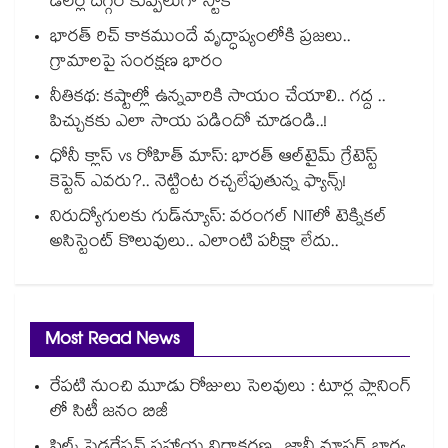
డీలర్ల దగ్గర కుప్పలుగా స్టాక్
భారత్ రిచ్ కాకముందే వృద్ధాప్యంలోకి ప్రజలు..
గ్రామాలపై సంరక్షణ భారం
నీతికథ: కష్టాల్లో ఉన్నవారికి సాయం చేయాలి.. గద్ద ..
పిచ్చుకకు ఎలా సాయ పడిందో చూడండి..!
ధోనీ క్లాస్ vs రోహిత్ మాస్: భారత్ ఆల్‌టైమ్ గ్రేటెస్ట్
కెప్టెన్ ఎవరు?.. నెట్టింట రచ్చలేపుతున్న ఫ్యాన్స్!
నిరుద్యోగులకు గుడ్‌న్యూస్: వరంగల్ NITలో టెక్నికల్
అసిస్టెంట్ కొలువులు.. ఎలాంటి పరీక్షా లేదు..
Most Read News
రేపటి నుంచి మూడు రోజులు సెలవులు : టూర్ల ప్లానింగ్
లో సిటీ జనం బిజీ