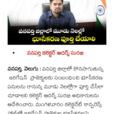
వనపర్తి కలెక్టర్ ఆదర్శ్ సురభి
వనపర్తి, వెలుగు :
వనపర్తి జిల్లాలో కొనసాగుతున్న
ఇరిగేషన్ ప్రాజెక్టులకు సంబంధించి భూసేకరణ
పనులను రానున్న మూడు నెలల్లోగా పూర్తి చేసేలా
చూడాలని కలెక్టర్ ఆదర్శ్ సురభి అధికారులను
ఆదేశించారు. మంగళవారం కలెక్టరేట్ కాన్ఫరెన్స్