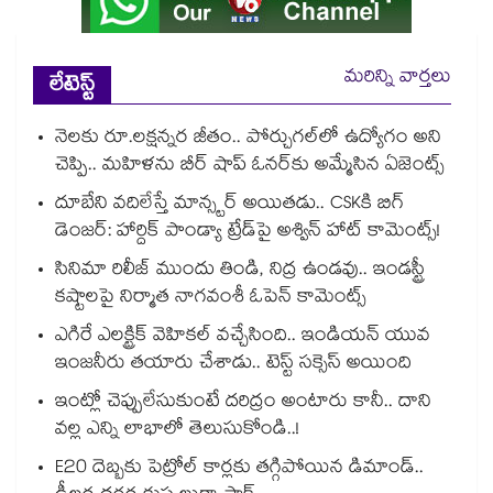
మరిన్ని వార్తలు
లేటెస్ట్
నెలకు రూ.లక్షన్నర జీతం.. పోర్చుగల్⁭లో ఉద్యోగం అని
చెప్పి.. మహిళను బీర్ షాప్ ఓనర్⁭కు అమ్మేసిన ఏజెంట్స్
దూబేని వదిలేస్తే మాన్స్టర్ అయితడు.. CSKకి బిగ్
డెంజర్: హార్దిక్ పాండ్యా ట్రేడ్‌పై అశ్విన్ హాట్ కామెంట్స్!
సినిమా రిలీజ్ ముందు తిండి, నిద్ర ఉండవు.. ఇండస్ట్రీ
కష్టాలపై నిర్మాత నాగవంశీ ఓపెన్ కామెంట్స్
ఎగిరే ఎలక్ట్రిక్ వెహికల్ వచ్చేసింది.. ఇండియన్ యువ
ఇంజనీరు తయారు చేశాడు.. టెస్ట్ సక్సెస్ అయింది
ఇంట్లో చెప్పులేసుకుంటే దరిద్రం అంటారు కానీ.. దాని
వల్ల ఎన్ని లాభాలో తెలుసుకోండి..!
E20 దెబ్బకు పెట్రోల్ కార్లకు తగ్గిపోయిన డిమాండ్..