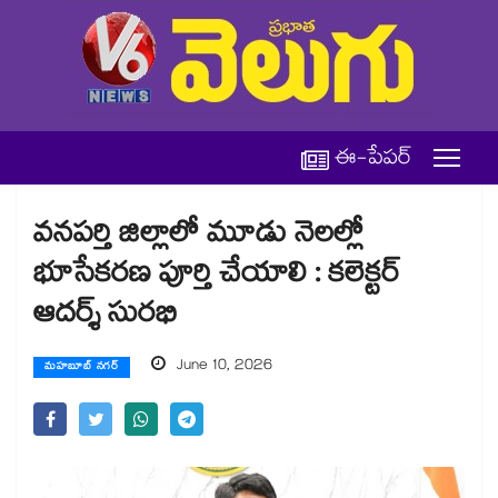
ఈ-పేపర్
వనపర్తి జిల్లాలో మూడు నెలల్లో
భూసేకరణ పూర్తి చేయాలి : కలెక్టర్
ఆదర్శ్ సురభి
June 10, 2026
మహబూబ్ నగర్