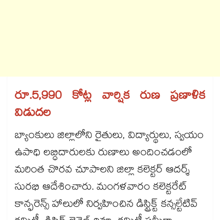
రూ.5,990 కోట్ల వార్షిక రుణ ప్రణాళిక
విడుదల
బ్యాంకులు జిల్లాలోని రైతులు, విద్యార్థులు, స్వయం
ఉపాధి లబ్ధిదారులకు రుణాలు అందించడంలో
మరింత చొరవ చూపాలని జిల్లా కలెక్టర్ ఆదర్శ్
సురభి ఆదేశించారు. మంగళవారం కలెక్టరేట్
కాన్ఫరెన్స్ హాలులో నిర్వహించిన డిస్ట్రిక్ట్ కన్సల్టేటివ్