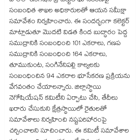
హాల్‌‌‌‌‌‌‌‌లో ఇరిగేషన్ ప్రాజెక్టుల భూసేకరణపై
సంబంధిత శాఖల అధికారులతో ఆయన సమీక్షా
సమావేశం నిర్వహించారు. ఈ సందర్భంగా కలెక్టర్
మాట్లాడుతూ మొదటి విడత కింద బుద్ధారం పెద్ద
సముద్రానికి సంబంధించి 101 ఎకరాలు, గణప
సముద్రానికి సంబంధించి 164 ఎకరాలు,
తూముకుంట, సంగినేనిపల్లి కాల్వలకు
సంబంధించిన 94 ఎకరాల భూసేకరణ ప్రక్రియను
వేగవంతం చేయాలన్నారు. జిల్లాస్థాయి
నెగోషియేషన్ కమిటీని ఏర్పాటు చేసి, తేదీలు
ఖరారు చేసుకుని క్షేత్రస్థాయిలో రైతులతో
సమావేశాలు నిర్వహించి నష్టపరిహారంపై
చర్చించాలని సూచించారు. ఈ కమిటీ సమావేశాల