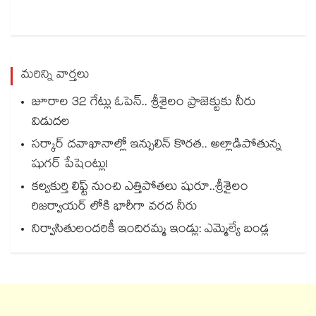
మరిన్ని వార్తలు
జూరాల 32 గేట్లు ఓపెన్.. శ్రీశైలం ప్రాజెక్టుకు నీరు
విడుదల
సర్కార్ దవాఖానాల్లో ఇన్సులిన్ కొరత.. అల్లాడిపోతున్న
షుగర్ పేషెంట్లు!
కల్వకుర్తి లిఫ్ట్ నుంచి ఎత్తిపోతలు షురూ..శ్రీశైలం
రిజర్వాయర్ లోకి భారీగా వరద నీరు
నిర్వాసితులందరికీ ఇందిరమ్మ ఇండ్లు: ఎమ్మెల్యే బండ్ల