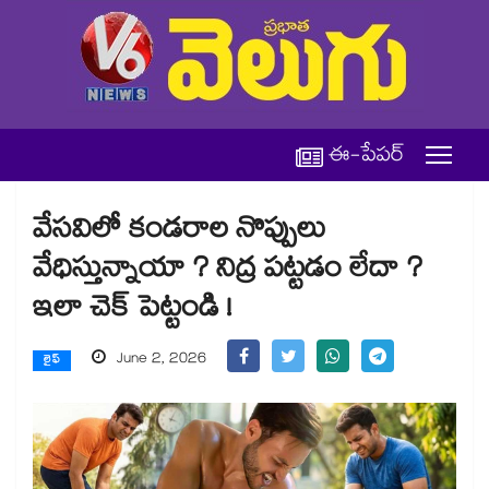
ఈ-పేపర్
వేసవిలో కండరాల నొప్పులు
వేధిస్తున్నాయా ? నిద్ర పట్టడం లేదా ?
ఇలా చెక్ పెట్టండి !
June 2, 2026
లైఫ్