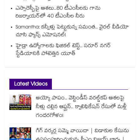
ఎస్సారెస్పీపై ఆశలు..80 టీఎంసీలకు గాను
రిజర్వాయర్‌‌‌‌‌‌‌‌‌‌‌‌‌‌‌‌లో 40 టీఎంసీల నీరు
Samantha: కన్నీళ్లు పెట్టుకున్న సమంత.. వైరల్ వీడియో
చూసి ఫ్యాన్స్ ఎమోషనల్!
హైడ్రా ఉద్యోగాలకు ఫిజికల్ టెస్ట్.. సరూర్ నగర్
స్టేడియానికి పోటెత్తిన యూత్
Latest Videos
అయ్యో పాపం.. వెస్టిండీస్ వరల్డ్‌కప్ ఆశలపై
నీళ్లు చల్లిన ఆఫ్ఘన్.. క్వాలిఫికేషన్ రేసులో మళ్లీ
గందరగోళం!
గిగ్ వర్కర్ల సమ్మె వాయిదా | విడాకుల కేసును