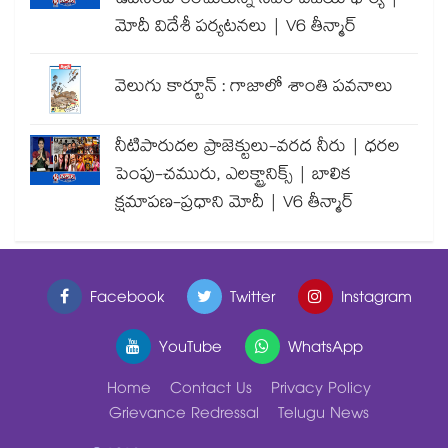
ఉపసంహరించుకున్న సీఎం విజయ్ భార్య |
మోదీ విదేశీ పర్యటనలు | V6 తీన్మార్
వెలుగు కార్టూన్ : గాజాలో శాంతి పవనాలు
నీటిపారుదల ప్రాజెక్టులు-వరద నీరు | ధరల
పెంపు-చమురు, ఎలక్ట్రానిక్స్ | బాలిక
క్షమాపణ-ప్రధాని మోదీ | V6 తీన్మార్
Facebook
Twitter
Instagram
YouTube
WhatsApp
Home
Contact Us
Privacy Policy
Grievance Redressal
Telugu News