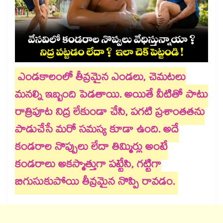
ఎండకాలంలో తీవ్రమైన ఎండలు, చెమటలు
మనల్ని ఇబ్బంది పెడతాయి. అయితే వీటితో పాటు
రాత్రిపూట నిద్ర లేకుండా చేసి, పగటి ప్రశాంతతను
పాడుచేసే మరో సమస్య కూడా ఉంది. అదే
కండరాల నొప్పులు లేదా తిమ్మిర్లు అంటే
కండరాలు అకస్మాత్తుగా పట్టేసి, గట్టిగా
బిగుసుకుపోయి తీవ్రమైన నొప్పి రావడం.