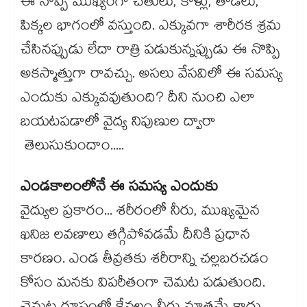
ఈ నొప్పి ముఖ్యంగా చేతులు, కాళ్లు, తొడలు,
పిక్కల భాగంలో వస్తుంది. ఎక్కువగా శారీరక శ్రమ
చేసినప్పుడు లేదా రాత్రి పడుకున్నప్పుడు ఈ నొప్పి
అకస్మాత్తుగా రావచ్చు. అసలు వేసవిలో ఈ సమస్య
ఎందుకు ఎక్కువవుతుంది? దీని నుంచి ఎలా
బయటపడాలో వైద్య నిపుణుల ద్వారా
తెలుసుకుందాం.....
ఎండకాలంలోనే ఈ సమస్య ఎందుకు
వైద్యుల ప్రకారం... శరీరంలో నీరు, ముఖ్యమైన
ఖనిజ లవణాలు తగ్గిపోవడమే దీనికి ప్రధాన
కారణం. ఎండ తీవ్రతకు శరీరాన్ని చల్లబరచడం
కోసం మనకు విపరీతంగా చెమట పడుతుంది.