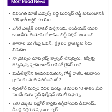
Most Read News
దివంగత మాజీ ఎమ్మెల్యే పెద్ద సుదర్శన్ రెడ్డి కుటుంబానికి
BRS భారీ ఆర్థిక సాయం
ఎగిరే ఎలక్ట్రిక్ వెహికల్ వచ్చేసింది.. ఇండియన్ యువ
ఇంజనీరు తయారు చేశాడు.. టెస్ట్ సక్సెస్ అయింది
జూరాల 32 గేట్లు ఓపెన్.. శ్రీశైలం ప్రాజెక్టుకు నీరు
విడుదల
నా వైకల్యం చూసి రైడ్స్ క్యాన్సిల్ చేస్తున్నరు.. కన్నీళ్లు
తెప్పిస్తున్న హైదరాబాద్ రాపిడో రైడర్ గాథ
మిడిల్‌క్లాస్‌ని కలవరపెడుతున్న గోల్డ్ ర్యాలీ.. శనివారం
గ్రాముకు ఎంత పెరిగిందంటే?
త్వరలోనే మద్యం ధ‌‌ర‌‌ల పెంపు!..8 నుంచి 10 శాతం మేర
పెంచేందుకు ప్రైస్ ఫిక్సేష‌‌న్ క‌‌మిటీ సిఫార్సు
E20 దెబ్బకు పెట్రోల్ కార్లకు తగ్గిపోయిన డిమాండ్..
డీలర్ల దగ్గర కుప్పలుగా స్టాక్