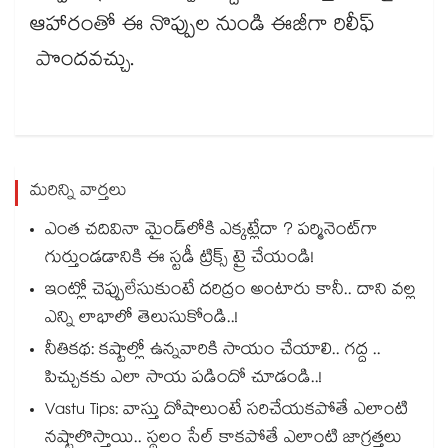
ఆహారంతో ఈ నొప్పుల నుండి ఈజీగా రిలీఫ్
పొందవచ్చు.
మరిన్ని వార్తలు
ఎంత చదివినా మైండ్‌లోకి ఎక్కట్లేదా ? పర్మినెంట్‌గా
గుర్తుండడానికి ఈ స్టడీ ట్రిక్స్ ట్రై చేయండి!
ఇంట్లో చెప్పులేసుకుంటే దరిద్రం అంటారు కానీ.. దాని వల్ల
ఎన్ని లాభాలో తెలుసుకోండి..!
నీతికథ: కష్టాల్లో ఉన్నవారికి సాయం చేయాలి.. గద్ద ..
పిచ్చుకకు ఎలా సాయ పడిందో చూడండి..!
Vastu Tips: వాస్తు దోషాలుంటే సరిచేయకపోతే ఎలాంటి
నష్టాలొస్తాయి.. స్థలం సేల్ కాకపోతే ఎలాంటి జాగ్రత్తలు