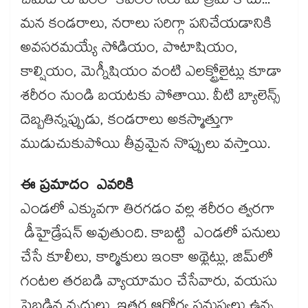
చెమట రూపంలో కేవలం నీరు మాత్రమే కాదు...
మన కండరాలు, నరాలు సరిగ్గా పనిచేయడానికి
అవసరమయ్యే సోడియం, పొటాషియం,
కాల్షియం, మెగ్నీషియం వంటి ఎలక్ట్రోలైట్లు కూడా
శరీరం నుండి బయటకు పోతాయి. వీటి బ్యాలెన్స్
దెబ్బతిన్నప్పుడు, కండరాలు అకస్మాత్తుగా
ముడుచుకుపోయి తీవ్రమైన నొప్పులు వస్తాయి.
ఈ ప్రమాదం ఎవరికి
ఎండలో ఎక్కువగా తిరగడం వల్ల శరీరం త్వరగా
డీహైడ్రేషన్ అవుతుంది. కాబట్టి ఎండలో పనులు
చేసే కూలీలు, కార్మికులు ఇంకా అథ్లెట్లు, జిమ్‌లో
గంటల తరబడి వ్యాయామం చేసేవారు, వయసు
పైబడిన వృద్ధులు, ఇతర ఆరోగ్య సమస్యలు ఉన్న