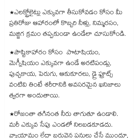
*ఎలక్ట్రోలైట్లు ఎక్కువగా తీసుకోవడం కోసం మీ
ప్రతిరోజు ఆహారంలో కొబ్బరి నీళ్లు, నిమ్మరసం,
మజ్జిగ క్రమం తప్పకుండా ఉండేలా చూసుకోండి.
*పౌష్టికాహారం కోసం పొటాషియం,
మెగ్నీషియం ఎక్కువగా ఉండే అరటిపండ్లు,
పుచ్చకాయ, పెరుగు, ఆకుకూరలు, డ్రై ఫ్రూట్స్‌
వంటివి తింటే శరీరానికి అవసరమైన ఖనిజాలు
త్వరగా అందుతాయి.
*రోజంతా తగినంత నీరు తాగుతూ ఉండాలి.
మరీ ఎక్కువ సేపు ఎండలో నిలబడకూడదు.
వ్యాయామం లేదా బరువైన పనులు చేసే ముందూ,