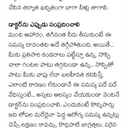
చేసిన తర్వాత ఖచ్చితంగా బాగా నీళ్లు తాగాలి.
డాక్టర్‌ను ఎప్పుడు సంప్రదించాలి
మంచి ఆహారం, తగినంత నీరు తీసుకుంటే ఈ
సమస్య దానంతట అదే తగ్గిపోతుంది. అయితే...
మీకు ప్రతిసారి కండరాలు పట్టేస్తూ ఉన్న, నొప్పి
చాలా గంటల పాటు తగ్గకుండా ఉన్న... నొప్పితో
పాటు మీకు వాపు లేదా బలహీనత కనిపిస్తే,
ఎలాంటి కారణం లేకుండానే ఈ సమస్య పదే పదే
వేధిస్తుంటే... అస్సలు ఆలస్యం చేయకుండా వెంటనే
డాక్టర్‌ను సంప్రదించాలి. ఎందుకంటే కొన్నిసార్లు
ఇది లోపల మరేదైనా పెద్ద ఆరోగ్య సమస్య ఉన్నట్లు
చెప్పే లక్షణం కావచ్చు. కొద్దిపాటి జాగ్రత్తలు, సరైన