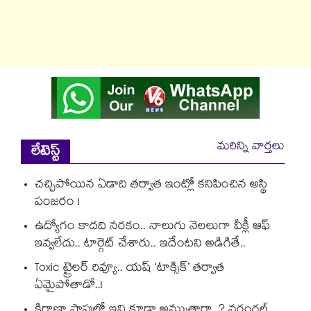
మరిన్ని వార్తలు
లేటెస్ట్
చచ్చిపోయిన ఏడాది తర్వాత ఇంట్లో కనిపించిన అస్థి
పంజరం !
ఉద్యోగం కాదది నరకం.. నాలుగు నెలలుగా వీక్లీ ఆఫ్
ఇవ్వలేదు.. టార్గెట్ చేశారు.. ఇదేంటని అడిగితే..
Toxic ట్రైలర్ రివ్యూ.. యష్ ‘టాక్సిక్’ తర్వాత
ఏమైపోతాడో..!
కిరాణా షాపుల్లో ఇవి కూడా అమ్ముతారా..? వరంగల్