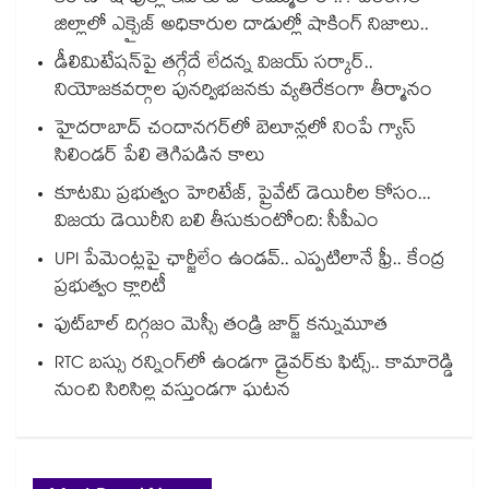
జిల్లాలో ఎక్సైజ్ అధికారుల దాడుల్లో షాకింగ్ నిజాలు..
డీలిమిటేషన్‎పై తగ్గేదే లేదన్న విజయ్ సర్కార్..
నియోజకవర్గాల పునర్విభజనకు వ్యతిరేకంగా తీర్మానం
హైదరాబాద్⁪ చందానగర్⁫లో బెలూన్లలో నింపే గ్యాస్
సిలిండర్ పేలి తెగిపడిన కాలు
కూటమి ప్రభుత్వం హెరిటేజ్, ప్రైవేట్ డెయిరీల కోసం...
విజయ డెయిరీని బలి తీసుకుంటోంది: సీపీఎం
UPI పేమెంట్లపై ఛార్జీలేం ఉండవ్.. ఎప్పటిలానే ఫ్రీ.. కేంద్ర
ప్రభుత్వం క్లారిటీ
ఫుట్‎బాల్ దిగ్గజం మెస్సీ తండ్రి జార్జ్ కన్నుమూత
RTC బస్సు రన్నింగ్⁫లో ఉండగా డ్రైవర్‌కు ఫిట్స్.. కామారెడ్డి
నుంచి సిరిసిల్ల వస్తుండగా ఘటన