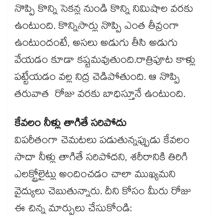
నొప్పి కొన్ని సెకన్ల నుండి కొన్ని నిమిషాల వరకు
ఉంటుంది. కొన్నిసార్లు నొప్పి ఎంత తీవ్రంగా
ఉంటుందంటే, అసలు అడుగు తీసి అడుగు
వేయడం కూడా కష్టమవుతుంది.రాత్రిపూట కాళ్లు
పట్టేయడం వల్ల నిద్ర చెడిపోతుంది. ఆ నొప్పి
తరువాత రోజు వరకు బాధిస్తూనే ఉంటుంది.
కేవలం నీళ్లు తాగితే సరిపోదు
విపరీతంగా చెమటలు పడుతున్నప్పుడు కేవలం
సాదా నీళ్లు తాగితే సరిపోదని, శరీరానికి తిరిగి
ఎలక్ట్రోలైట్లు అందించడం చాలా ముఖ్యమని
వైద్యులు చెబుతున్నారు. దీని కోసం మీరు రోజు
ఈ చిన్న మార్పులు చేసుకోండి: