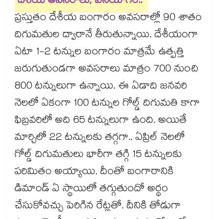
దేశీయ అవసరాలు, వినియోగం..
ప్రస్తుతం దేశీయ బంగారం అవసరాల్లో 90 శాతం
దిగుమతుల ద్వారానే తీరుతున్నాయి. దేశీయంగా
ఏటా 1-2 టన్నుల బంగారం మాత్రమే ఉత్పత్తి
జరుగుతుండగా అవసరాలు మాత్రం 700 నుంచి
800 టన్నులుగా ఉన్నాయి. ఈ ఏడాది జనవరి
నెలలో ఏకంగా 100 టన్నుల గోల్డ్ దిగుమతి కాగా
ఫిబ్రవరిలో అది 65 టన్నులుగా ఉంది. అయితే
మార్చిలో 22 టన్నులకు తగ్గగా.. ఏప్రిల్ నెలలో
గోల్డ్ దిగుమతులు భారీగా తగ్గి 15 టన్నులకు
పరిమితం అయ్యాయి. దీంతో బంగారానికి
డిమాండ్ ఏ స్థాయిలో తగ్గుతుందో అర్థం
చేసుకోవచ్చు పెరిగిన రేట్లతో. దీనికి తోడుగా