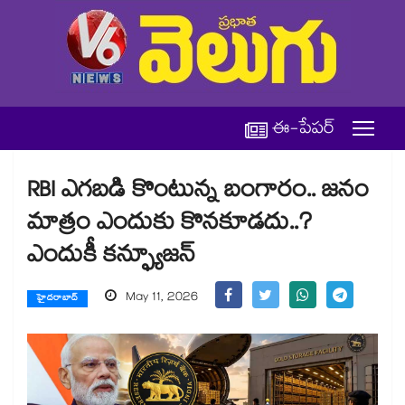
ఈ-పేపర్
RBI ఎగబడి కొంటున్న బంగారం.. జనం
మాత్రం ఎందుకు కొనకూడదు..?
ఎందుకీ కన్ఫ్యూజన్
May 11, 2026
హైదరాబాద్