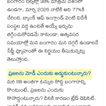
బంగారం నిల్వల్లో 38% మాత్రమే దేశంలో
ఉండగా.. మార్చి 2026 నాటికి అది 77%కి
చేరింది. బ్యాంక్ ఆఫ్ ఇంగ్లాండ్ వంటి విదేశీ
సంస్థల వద్ద ఉంచితే అయ్యే ఖర్చును
తగ్గించుకోవడమే కాకుండా, అత్యవసర
సమయాల్లో మన బంగారం మన దగ్గరే ఉండాలనే
సేఫ్టీ వ్యూహంతో ఈ నిర్ణయం తీసుకున్నట్లు
తెలుస్తోంది.
ప్రజలను మోడీ ఎందుకు అడ్డుకుంటున్నారు?
మరి RBI అంతగా టన్నుల కొద్ది బంగారాన్ని
కొంటుంటే.. ప్రజలను ఎందుకు
కొనొద్దంటున్నారు? దీనికి కారణం ట్రేడ్ డెఫిసిట్.