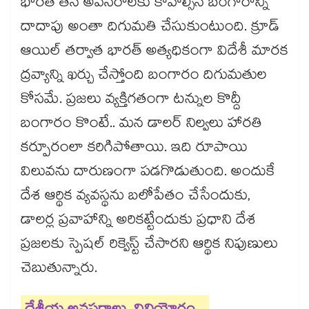
భారత్ తన అవసరాలకు కావాల్సిన బంగారాన్ని
దాదాపు అంతా దిగుమతి చేసుకుంటుంది. క్రూడ్
ఆయిల్ తర్వాత భారత్ అత్యధికంగా విదేశీ మారక
ద్రవ్యాన్ని ఖర్చు చేస్తోంది బంగారం దిగుమతుల
కోసమే. ప్రజలు వ్యక్తిగతంగా టన్నుల కొద్దీ
బంగారం కొంటే.. మన డాలర్ నిల్వలు హారతి
కర్పూరంలా కరిగిపోతాయి. ఇది రూపాయి
విలువను దారుణంగా పడగొడుతుంది. అందుకే
దేశ ఆర్థిక వ్యవస్థను బలోపేతం చేసేందుకు,
డాలర్ల ప్రవాహాన్ని అరికట్టేందుకు ప్రధాని దేశ
ప్రజలకు స్పెషల్ రిక్వెస్ట్ చేసారని ఆర్థిక నిపుణులు
చెబుతున్నారు.