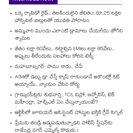
ఒక్క ర్యాపిడో రైడ్.. తలకిందులైన జీవితం: రూ.25 లక్షల
హాస్పిటల్ బిల్లులతో యువతి పోరాటం
అమ్మవారి ముందు ఎలాంటి డ్రామాలు చేయలేదు: జోగిని
శ్యామల
జీతం లక్షా 60వేలు.. కట్టాల్సిన EMIలు లక్షా 85వేలు..
అప్పులు తీరేందుకు సలహాలు కోరిన టెక్కీ
మహబూబ్నగర్: పాము కాదు.. చేపే
ATMలో డబ్బు డ్రా చేస్తే క్యాష్ రాకుండానే అకౌంట్లో కట్
అయ్యాయ్.. న్యాయం చేసిన కోర్టు
గ్రాడ్యుయేట్లకు శుభవార్త.. TCS, విప్రో, ఇన్ఫోసిస్, టెక్
మహీంద్రా, హెచ్సీఎల్ ఏం చేస్తున్నాయంటే?
ఆర్టీసీలో జూనియర్ అసిస్టెంట్‌‌ పోస్టుల భర్తీకి గ్రీన్‌‌ సిగ్నల్
ప్రేమకు తండ్రి అడ్డుపడుతున్నాడని పోలీస్ స్టేషన్⁪కు
రాజేంద్ర నగర్ ఎమ్మెల్యే కొడుకు !