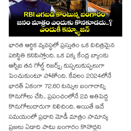
భారత ఆర్థిక వ్యవస్థలో ప్రస్తుతం ఒక విచిత్రమైన
పరిస్థితి కనిపిస్తోంది. ఒక పక్క కేంద్ర బ్యాంకు
ఆర్బీఐ తన గోల్డ్ రిజర్వ్స్ కుప్పలుకుప్పలుగా
పెంచుకుంటూ పోతోంది. కేవలం 2024లోనే
భారత్ ఏకంగా 72.60 టన్నుల బంగారాన్ని
కొనుగోలు చేసి.. ప్రపంచంలోనే 2వ అతిపెద్ద
కొనుగోలుదారుగా నిలిచింది. అయితే ఇదే
సమయంలో ప్రధాని మోడీ మాత్రం సామాన్య
ప్రజలు ఏడాది పాటు బంగారం కొనొద్దని