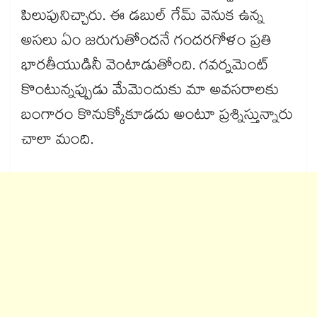
పిలుపునిచ్చారు. ఈ డబుల్ గేమ్ వెనుక ఉన్న
అసలు ఏం జరుగుతోందనే గందరగోళం ప్రతి
భారతీయుడినీ వెంటాడుతోంది. గవర్నమెంట్
కొంటున్నప్పుడు మేమెందుకు మా అవసరాలకు
బంగారం కొనుక్కోకూడదు అంటూ ప్రశ్నిస్తున్నారు
చాలా మంది.