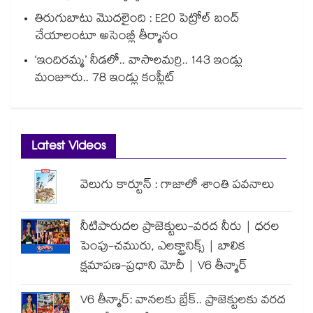
తిరుగుబాటు మొదలైంది : E20 పెట్రోల్ బంద్
చేయాలంటూ అసెంబ్లీ తీర్మానం
‘ఇందిరమ్మ’ నీడలో.. వాసాలమర్రి.. 143 ఇండ్లు
మంజూరు.. 78 ఇండ్లు కంప్లీట్
Latest Videos
వెలుగు కార్టూన్ : గాజాలో శాంతి పవనాలు
నీటిపారుదల ప్రాజెక్టులు-వరద నీరు | ధరల
పెంపు-చమురు, ఎలక్ట్రానిక్స్ | బాలిక
క్షమాపణ-ప్రధాని మోదీ | V6 తీన్మార్
V6 తీన్మార్: వానలకు బ్రేక్.. ప్రాజెక్టులకు వరద