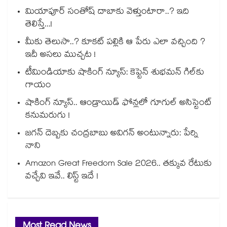
మియాపూర్ సంతోష్ దాబాకు వెళ్తుంటారా..? ఇది
తెలిస్తే...!
మీకు తెలుసా..? కూకట్ పల్లికి ఆ పేరు ఎలా వచ్చింది ?
ఇదీ అసలు ముచ్చట !
టీమిండియాకు షాకింగ్ న్యూస్: కెప్టెన్ శుభమన్ గిల్‎కు
గాయం
షాకింగ్ న్యూస్.. ఆండ్రాయిడ్ ఫోన్లలో గూగుల్ అసిస్టెంట్
కనుమరుగు !
జగన్ దెబ్బకు చంద్రబాబు అవిగన్ అంటున్నారు: పేర్ని
నాని
Amazon Great Freedom Sale 2026.. తక్కువ రేటుకు
వచ్చేవి ఇవే.. లిస్ట్ ఇదే !
Most Read News