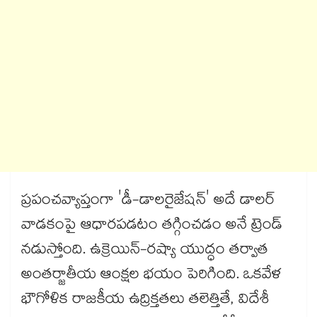
ప్రపంచవ్యాప్తంగా 'డీ-డాలరైజేషన్' అదే డాలర్‌
వాడకంపై ఆధారపడటం తగ్గించడం అనే ట్రెండ్
నడుస్తోంది. ఉక్రెయిన్-రష్యా యుద్ధం తర్వాత
అంతర్జాతీయ ఆంక్షల భయం పెరిగింది. ఒకవేళ
భౌగోళిక రాజకీయ ఉద్రిక్తతలు తలెత్తితే, విదేశీ