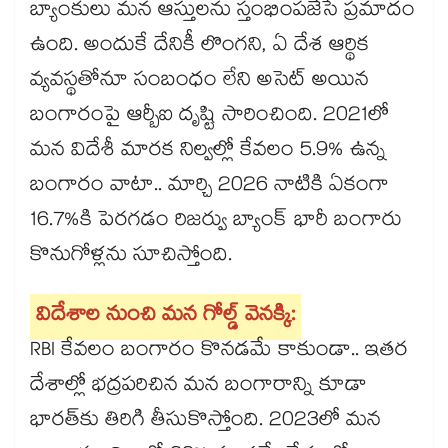
బ్యాంకులు మన ఆస్తులను స్తంభింపజేసే ప్రమాదం
ఉంది. అందుకే దేనికీ లొంగని, ఏ దేశ ఆర్థిక
వ్యవస్థతోనూ సంబంధం లేని అసెట్ అయిన
బంగారంపై ఆర్బీఐ దృష్టి సారించింది. 2021లో
మన విదేశీ మారక నిల్వల్లో కేవలం 5.9% ఉన్న
బంగారం వాటా.. మార్చి 2026 నాటికి ఏకంగా
16.7%కి పెరగడం రిజర్వు బ్యాంక్ భారీ బంగారు
కొనుగోళ్లను సూచిస్తోంది.
విదేశాల నుంచి మన గోల్డ్ వెనక్కి:
RBI కేవలం బంగారం కొనడమే కాకుండా.. ఇతర
దేశాల్లో భద్రపరిచిన మన బంగారాన్ని కూడా
భారత్‌కు తిరిగి తీసుకొస్తోంది. 2023లో మన