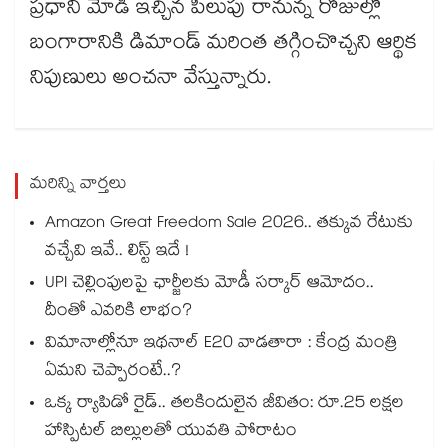
ప్రధాని మోడీ ఇచ్చిన పిలుపు రానున్న రోజుల్లో
బంగారానికి డిమాండ్ మరింత తగ్గించొచ్చని ఆర్థిక
నిపుణులు అంచనా వేస్తున్నారు.
మరిన్ని వార్తలు
Amazon Great Freedom Sale 2026.. తక్కువ రేటుకు
వచ్చేవి ఇవే.. లిస్ట్ ఇదే !
UPI చెల్లింపులపై ఛార్జీలకు మోడీ సర్కార్ ఆమోదం..
దీంతో ఎవరికి లాభం?
విమానాల్లోనూ ఇథనాల్ E20 వాడతారా : కేంద్ర మంత్రి
ఏమని చెప్పారంటే..?
ఒక్క ర్యాపిడో రైడ్.. తలకిందులైన జీవితం: రూ.25 లక్షల
హాస్పిటల్ బిల్లులతో యువతి పోరాటం