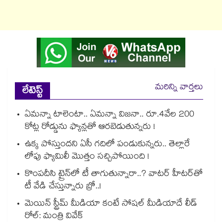
మరిన్ని వార్తలు
లేటెస్ట్
ఏమన్నా టాలెంటా.. ఏమన్నా విజనా.. రూ.4వేల 200
కోట్ల రోడ్డును ఫ్యాన్లతో ఆరబెడుతున్నరు !
ఉక్క పోస్తుందని ఏసీ గదిలో పండుకున్నరు.. తెల్లారే
లోపు ఫ్యామిలీ మొత్తం సచ్చిపోయింది !
కొంపదీసి ట్రైన్⁬లో టీ తాగుతున్నారా..? వాటర్ హీటర్⁭⁭తో
టీ వేడి చేస్తున్నారు బ్రో..!
మెయిన్ స్ట్రీమ్ మీడియా కంటే సోషల్ మీడియాదే లీడ్
రోల్: మంత్రి వివేక్