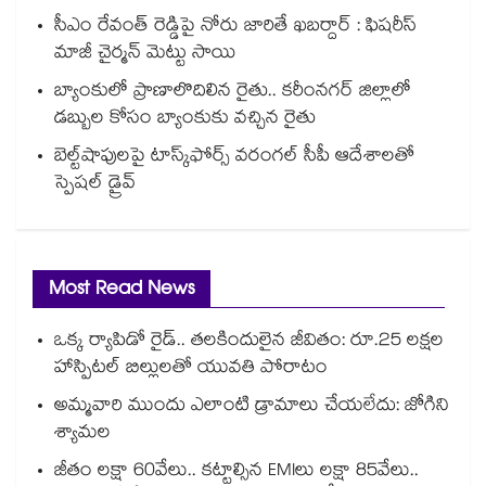
సీఎం రేవంత్ రెడ్డిపై నోరు జారితే ఖబర్దార్ : ఫిషరీస్
మాజీ చైర్మన్ మెట్టు సాయి
బ్యాంకులో ప్రాణాలొదిలిన రైతు.. కరీంనగర్ జిల్లాలో
డబ్బుల కోసం బ్యాంకుకు వచ్చిన రైతు
బెల్ట్‌‌‌‌‌‌‌‌‌‌‌‌‌‌‌‌‌‌‌‌‌‌‌‌‌‌‌‌‌‌‌‌షాపులపై టాస్క్‌‌‌‌‌‌‌‌‌‌‌‌‌‌‌‌‌‌‌‌‌‌‌‌‌‌‌‌‌‌‌‌ఫోర్స్ వరంగల్‌‌‌‌‌‌‌‌‌‌‌‌‌‌‌‌‌‌‌‌‌‌‌‌‌‌‌‌‌‌‌‌ సీపీ ఆదేశాలతో
స్పెషల్ డ్రైవ్‌‌‌‌‌‌‌‌‌‌‌‌‌‌‌‌‌‌‌‌‌‌‌‌‌‌‌‌‌‌‌‌
Most Read News
ఒక్క ర్యాపిడో రైడ్.. తలకిందులైన జీవితం: రూ.25 లక్షల
హాస్పిటల్ బిల్లులతో యువతి పోరాటం
అమ్మవారి ముందు ఎలాంటి డ్రామాలు చేయలేదు: జోగిని
శ్యామల
జీతం లక్షా 60వేలు.. కట్టాల్సిన EMIలు లక్షా 85వేలు..