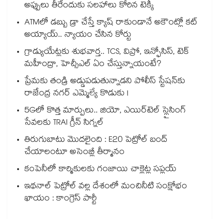
అప్పులు తీరేందుకు సలహాలు కోరిన టెక్కీ
ATMలో డబ్బు డ్రా చేస్తే క్యాష్ రాకుండానే అకౌంట్లో కట్
అయ్యాయ్.. న్యాయం చేసిన కోర్టు
గ్రాడ్యుయేట్లకు శుభవార్త.. TCS, విప్రో, ఇన్ఫోసిస్, టెక్
మహీంద్రా, హెచ్సీఎల్ ఏం చేస్తున్నాయంటే?
ప్రేమకు తండ్రి అడ్డుపడుతున్నాడని పోలీస్ స్టేషన్⁪కు
రాజేంద్ర నగర్ ఎమ్మెల్యే కొడుకు !
5Gలో కొత్త మార్పులు.. జియో, ఎయిర్‌టెల్ స్లైసింగ్
సేవలకు TRAI గ్రీన్ సిగ్నల్
తిరుగుబాటు మొదలైంది : E20 పెట్రోల్ బంద్
చేయాలంటూ అసెంబ్లీ తీర్మానం
కంపెనీలో కార్మికులకు గంజాయి చాక్లెట్ల సప్లయ్
ఇథనాల్ పెట్రోల్ వల్ల దేశంలో మంచినీటి సంక్షోభం
ఖాయం : కాంగ్రెస్ పార్టీ