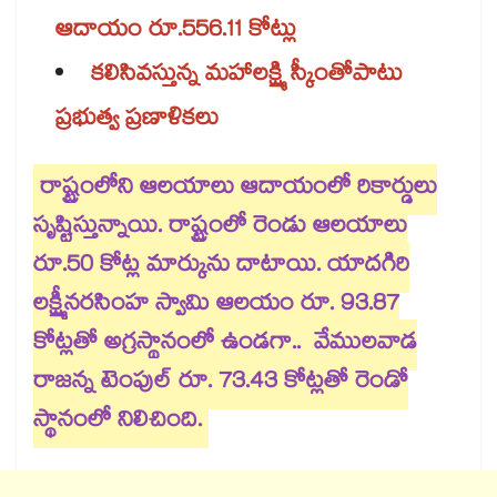
ఆదాయం రూ.556.11 కోట్లు
కలిసివస్తున్న మహాలక్ష్మి స్కీంతోపాటు
ప్రభుత్వ ప్రణాళికలు
రాష్ట్రంలోని ఆలయాలు ఆదాయంలో రికార్డులు
సృష్టిస్తున్నాయి. రాష్ట్రంలో రెండు ఆలయాలు
రూ.50 కోట్ల మార్కును దాటాయి. యాదగిరి
లక్ష్మీనరసింహ స్వామి ఆలయం రూ. 93.87
కోట్లతో అగ్రస్థానంలో ఉండగా.. వేములవాడ
రాజన్న టెంపుల్​ రూ. 73.43 కోట్లతో రెండో
స్థానంలో నిలిచింది.