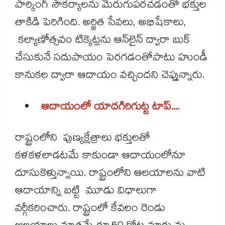
పార్కింగ్ సౌకర్యాలను మెరుగుపరచడంతో భక్తుల
తాకిడి పెరిగింది. అర్జిత సేవలు, అభిషేకాలు,
కల్యాణోత్సవం టిక్కెట్లను ఆన్‌‌‌‌‌‌‌‌‌‌‌‌‌‌‌‌‌‌‌‌‌‌‌‌‌‌‌‌‌‌‌‌లైన్ ద్వారా బుక్
చేసుకునే సదుపాయం పెరగడంతోపాటు హుండీ
కానుకల ద్వారా ఆదాయం వచ్చిందని చెప్తున్నారు.
ఆదాయంలో యాదగిరిగుట్ట టాప్​....
రాష్ట్రంలోని పుణ్యక్షేత్రాలు భక్తులతో
కళకళలాడటమే కాకుండా ఆదాయంలోనూ
దూసుకెళ్తున్నాయి. రాష్ట్రంలోని ఆలయాలను వాటి
ఆదాయాన్ని బట్టి మూడు విధాలుగా
వర్గీకరించారు. రాష్ట్రంలో కేవలం రెండు