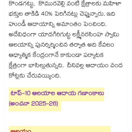
కొండగట్టు, కొమురవెల్లి వంటి క్షేత్రాలకు మహిళా
భక్తుల తాకిడి 40% పెరిగినట్లు చెప్తున్నారు. ఇది
హుండీ ఆదాయాన్ని అమాంతం పెంచింది.
అదేవిధంగా యాదగిరిగుట్ట లక్ష్మీనరసింహ స్వామి
ఆలయాన్ని పునర్నిర్మించిన తర్వాత అది కేవలం
ఆధ్యాత్మిక కేంద్రంగానే కాకుండా పర్యాటక
క్షేత్రంగా బాసిల్లుతున్నది. దీనివల్ల ఆదాయం వంద
కోట్లకు చేరువయ్యింది.
టాప్-10 ఆలయాల ఆదాయ గణాంకాలు
(అంచనా 2025-26)