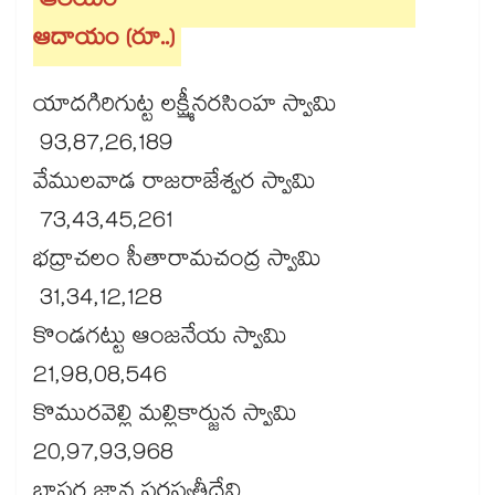
ఆలయం
ఆదాయం (రూ..)
యాదగిరిగుట్ట లక్ష్మీనరసింహ స్వామి
93,87,26,189
వేములవాడ రాజరాజేశ్వర స్వామి
73,43,45,261
భద్రాచలం సీతారామచంద్ర స్వామి
31,34,12,128
కొండగట్టు ఆంజనేయ స్వామి
21,98,08,546
కొమురవెల్లి మల్లికార్జున స్వామి
20,97,93,968
బాసర జ్ఞాన సరస్వతీదేవి