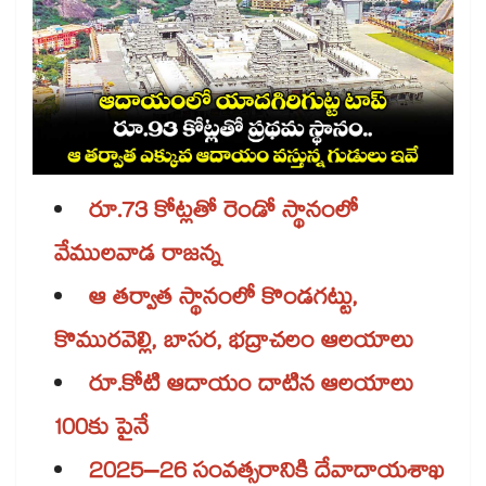
రూ.73 కోట్లతో రెండో స్థానంలో
వేములవాడ రాజన్న
ఆ తర్వాత స్థానంలో కొండగట్టు,
కొమురవెల్లి, బాసర, భద్రాచలం ఆలయాలు
రూ.కోటి ఆదాయం దాటిన ఆలయాలు
100కు పైనే
2025–26 సంవత్సరానికి దేవాదాయశాఖ