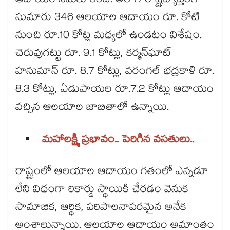
ఆదాయం సమకూరింది. అలాగే రాష్ట్రవ్యాప్తంగా
సుమారు 346 ఆలయాల ఆదాయం రూ. కోటి
నుంచి రూ.10 కోట్ల మధ్యలో ఉండటం విశేషం.
చెరువుగట్టు రూ. 9.1 కోట్లు, కర్మన్‌‌‌‌‌‌‌‌‌‌‌‌‌‌‌‌‌‌‌‌‌‌‌‌‌‌‌‌‌‌‌‌ఘాట్
హనుమాన్ రూ. 8.7 కోట్లు, వరంగల్ భద్రకాళి రూ.
8.3 కోట్లు, ఏడుపాయల రూ.7.2 కోట్లు ఆదాయం
వచ్చిన ఆలయాల జాబితాలో ఉన్నాయి.
మహాలక్ష్మి ప్రభావం.. పెరిగిన వసతులు..
రాష్ట్రంలో ఆలయాల ఆదాయం గతంలో ఎన్నడూ
లేని విధంగా రికార్డు స్థాయికి చేరడం వెనుక
సామాజిక, ఆర్థిక, పరిపాలనాపరమైన అనేక
అంశాలున్నాయి. ఆలయాల ఆదాయం అమాంతం