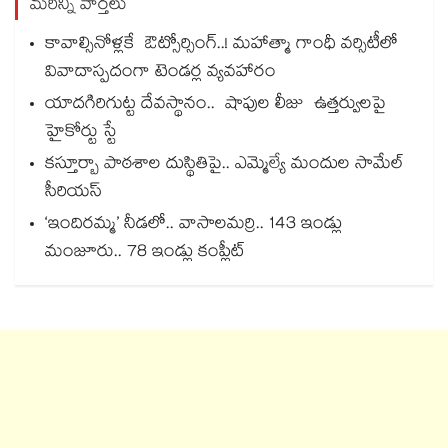
మరిన్ని వార్తలు
కావాల్సినోళ్లకే ఔట్సోర్సింగ్..! మహాత్మా గాంధీ వర్సిటీలో
వివాదాస్పదంగా టెండర్ల వ్యవహారం
యాదగిరిగుట్ట దేవస్థానం.. షాపుల లీజు ఉత్తర్వులపై
హైకోర్టు స్టే
కస్తూర్బా పాఠశాల దుస్థితిపై.. ఎమ్మెల్యే మందుల సామేల్
సీరియస్
‘ఇందిరమ్మ’ నీడలో.. వాసాలమర్రి.. 143 ఇండ్లు
మంజూరు.. 78 ఇండ్లు కంప్లీట్