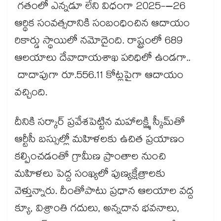
గతంలో ఎన్నడూ లేని విధంగా 2025-–26
ఆర్థిక సంవత్సరానికి సంబంధించిన ఆదాయం
రికార్డు స్థాయిలో నమోదైంది. రాష్ట్రంలో 689
ఆలయాలు దేవాదాయశాఖ పరిధిలో ఉండగా..
దాదాపుగా రూ.556.11 కోట్లపైగా ఆదాయం
వచ్చింది.
దీనికి సర్కార్ ప్రవేశపెట్టిన మహాలక్ష్మి స్కీమ్​తో
ఆర్టీసీ బస్సుల్లో మహిళలకు ఉచిత ప్రయాణం
కల్పించడంతో గ్రామీణ ప్రాంతాల నుంచి
మహిళలు పెద్ద సంఖ్యలో పుణ్యక్షేత్రాలకు
వెళ్తున్నారు. దీంతోపాటు ప్రధాన ఆలయాల వద్ద
క్యూ, విశ్రాంతి గదులు, అన్నదాన భవనాలు,