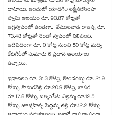
ఆలయాలు మాత్రమే రూ.50 కోట్ల మార్కును
దాటాయి. అందులో యాదగిరి లక్ష్మీనరసింహ
స్వామి ఆలయం రూ. 93.87 కోట్లతో
అగ్రస్థానంలో ఉండగా.. వేములవాడ రాజన్న రూ.
73.43 కోట్లతో రెండో స్థానంలో నిలిచింది.
అదేవిధంగా రూ.10 కోట్ల నుంచి 50 కోట్ల మధ్య
కేటగిరీలో సుమారు 6 ప్రధాన ఆలయాలు
ఉన్నాయి.
భద్రాచలం రూ. 31.3 కోట్లు, కొండగట్టు రూ. 21.9
కోట్లు, కొమరవెల్లి రూ.20.9 కోట్లు, బాసర
రూ.17.8 కోట్లు, బల్కంపేట ఎల్లమ్మ రూ.12.5
కోట్లు, జూబ్లీహిల్స్ పెద్దమ్మ తల్లి రూ.12.2 కోట్లు