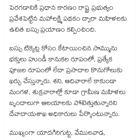
పెరగడానికి ప్రధాన కారణం రాష్ట్ర ప్రభుత్వం
ప్రవేశపెట్టిన మహాలక్ష్మి పథకం ద్వారా మహిళలకు
ఉచిత బస్సు ప్రయాణం కల్పించింది.
బస్సు టిక్కెట్ల కోసం కేటాయించిన సొమ్మును
భక్తులు హుండీ కానుకల రూపంలో, ప్రత్యేక
పూజల రూపంలో లేదా ప్రసాదాల కొనుగోలుకు
ఖర్చు చేస్తున్నారు. శని, ఆదివారాలే కాకుండా
మంగళ, శుక్రవారాల్లో కూడా గ్రామీణ మహిళలు
బృందాలుగా ఆలయాలకు పోటెత్తుతున్నారని
దేవాదాయశాఖ అధికారులు పేర్కొంటున్నారు.
ముఖ్యంగా యాదగిరిగుట్ట, వేములవాడ,