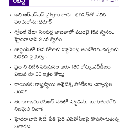
లేటెస్ట్
అది ఆర్ఎస్ఎస్ ప్రోగ్రాం కాదు.. భగవత్‌‌తో వేదిక
పంచుకోను: థరూర్
గ్లోబల్ డేటా సెంటర్ల జాబితాలో ముంబై 15వ స్థానం..
హైదరాబాద్ 27వ స్థానం
జార్ఖండ్‌‌‌‌లో 13వ రోజుకు స్టూడెంట్ల ఆందోళన..చర్చలకు
పిలిచిన ప్రభుత్వం
ప్రధాని విదేశీ పర్యటనల ఖర్చు 180 కోట్లు..ఎఫ్‌‌‌‌‌‌‌‌డీఐల
విలువ రూ.30 లక్షల కోట్లు
రాయికల్: రాష్ట్రస్థాయి అథ్లెటిక్స్ పోటీలకు విద్యార్థుల
ఎంపిక
తెలంగాణను కేసీఆర్‌‌ చేతిలో పెట్టడమే.. జయశంకర్‌‌కు
నిజమైన నివాళి
హైదరాబాద్ సిటీ: ఫేక్ ఫైర్ ఎన్‌వోసీలపై కొనసాగుతున్న
విచారణ