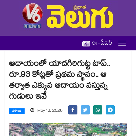
ఈ-పేపర్
ఆదాయంలో యాదగిరిగుట్ట టాప్..
రూ.93 కోట్లతో ప్రథమ స్థానం.. ఆ
తర్వాత ఎక్కువ ఆదాయం వస్తున్న
గుడులు ఇవే
May 16, 2026
నల్గొండ