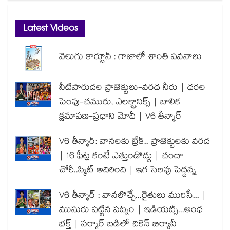
Latest Videos
వెలుగు కార్టూన్ : గాజాలో శాంతి పవనాలు
నీటిపారుదల ప్రాజెక్టులు-వరద నీరు | ధరల
పెంపు-చమురు, ఎలక్ట్రానిక్స్ | బాలిక
క్షమాపణ-ప్రధాని మోదీ | V6 తీన్మార్
V6 తీన్మార్: వానలకు బ్రేక్.. ప్రాజెక్టులకు వరద
| 16 ఫీట్ల కంటే ఎత్తుండొద్దు | చందా
చోరీ..స్కిట్ అదిరింది | ఇగ సెలవు పెద్దన్న
V6 తీన్మార్ : వానలొచ్చే...రైతులు మురిసే... |
ముసురు పట్టిన పట్నం | ఇడియట్స్...అంధ
భక్త్ | సర్కార్ బడిలో చికెన్ బిర్యానీ