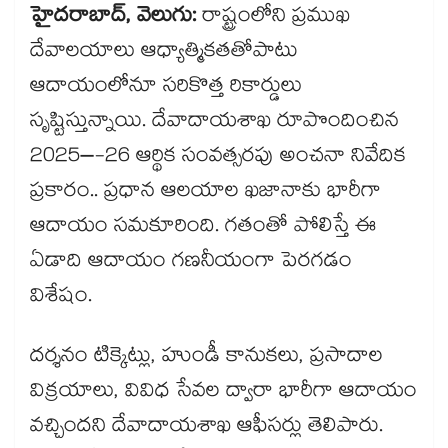
హైదరాబాద్, వెలుగు:
రాష్ట్రంలోని ప్రముఖ
దేవాలయాలు ఆధ్యాత్మికతతోపాటు
ఆదాయంలోనూ సరికొత్త రికార్డులు
సృష్టిస్తున్నాయి. దేవాదాయశాఖ రూపొందించిన
2025–-26 ఆర్థిక సంవత్సరపు అంచనా నివేదిక
ప్రకారం.. ప్రధాన ఆలయాల ఖజానాకు భారీగా
ఆదాయం సమకూరింది. గతంతో పోలిస్తే ఈ
ఏడాది ఆదాయం గణనీయంగా పెరగడం
విశేషం.
దర్శనం టిక్కెట్లు, హుండీ కానుకలు, ప్రసాదాల
విక్రయాలు, వివిధ సేవల ద్వారా భారీగా ఆదాయం
వచ్చిందని దేవాదాయశాఖ ఆఫీసర్లు తెలిపారు.