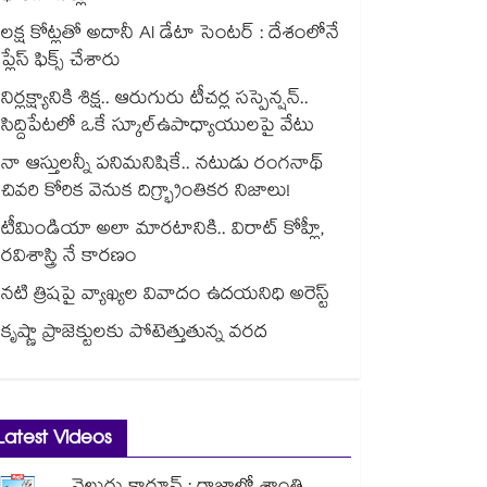
లక్ష కోట్లతో అదానీ AI డేటా సెంటర్ : దేశంలోనే
ప్లేస్ ఫిక్స్ చేశారు
నిర్లక్ష్యానికి శిక్ష.. ఆరుగురు టీచర్ల సస్పెన్షన్..
సిద్దిపేటలో ఒకే స్కూల్ఉపాధ్యాయులపై వేటు
నా ఆస్తులన్నీ పనిమనిషికే.. నటుడు రంగనాథ్
చివరి కోరిక వెనుక దిగ్భ్రాంతికర నిజాలు!
టీమిండియా అలా మారటానికి.. విరాట్ కోహ్లీ,
రవిశాస్త్రి నే కారణం
నటి త్రిషపై వ్యాఖ్యల వివాదం ఉదయనిధి అరెస్ట్
కృష్ణా ప్రాజెక్టులకు పోటెత్తుతున్న వరద
Latest Videos