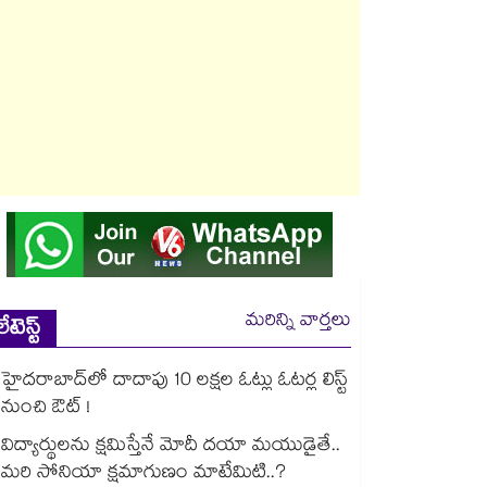
మరిన్ని వార్తలు
లేటెస్ట్
హైదరాబాద్⁫లో దాదాపు 10 లక్షల ఓట్లు ఓటర్ల లిస్ట్
నుంచి ఔట్ !
విద్యార్థులను క్షమిస్తేనే మోదీ దయా మయుడైతే..
మరి సోనియా క్షమాగుణం మాటేమిటి..?