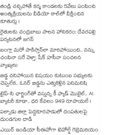
తండ్రి చచ్చిపోతే కర్మ కాండలకు 5వేలు పంపించి
అంత్యక్రియలను వీడియో కాల్⁭లో వీక్షించిన
కూతుర్లు !
రైతులకు చంద్రబాబు పాలన హానికరం: దేవరపల్లి
పర్యటనలో జగన్
బంగ్లా మరో పాకిస్తాన్⁭లా మారిపోయింది.. నన్ను
చంపినా సరే వెళ్తా: షేక్ హసీనా సంచలన
వ్యాఖ్యలు
బిడ్డ చనిపోయిన విషయం కుటుంబ సభ్యులకు
చెప్పలేక.. ఓనర్ బిడ్డను ఎత్తుకెళ్లిన పనిమనిషి
టైప్-సి ఛార్జింగ్⁪తో వస్తున్న కీ ప్యాడ్ మొబైల్.. AI
బ్యాటరీ కూడా.. ధర కేవలం 949 రూపాయలే !
పల్నాడు జిల్లా పెద్దకూరపాడులో దంపతులపై
దుండగుల దాడి
ఎయిర్ ఇండియా సీఈవోగా టెవోల్డే గెబ్రెమరియం