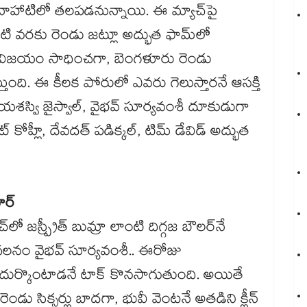
ువాహాటిలో తలపడనున్నాయి. ఈ మ్యాచ్‌పై
్పటి వరకు రెండు జట్లూ అద్భుత ఫామ్‌లో
లో విజయం సాధించగా, బెంగళూరు రెండు
తుంది. ఈ కీలక పోరులో ఎవరు గెలుస్తారనే ఆసక్తి
యశస్వి జైస్వాల్, వైభవ్ సూర్యవంశీ దూకుడుగా
హ్లీ, దేవదత్ పడిక్కల్, టిమ్ డేవిడ్ అద్భుత
ార్
ో జస్ప్రీత్ బుమ్రా లాంటి దిగ్గజ బౌలర్‌నే
ంచలనం వైభవ్ సూర్యవంశీ.. ఈరోజు
 ఎదుర్కొంటాడనే టాక్ కొనసాగుతుంది. అయితే
ండు సిక్సర్లు బాదగా, భువీ వెంటనే అతడిని క్లీన్