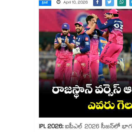
April 10, 2026
క్రికెట్
IPL 2026:
ఐపీఎల్ 2026 సీజన్‌లో భాగం