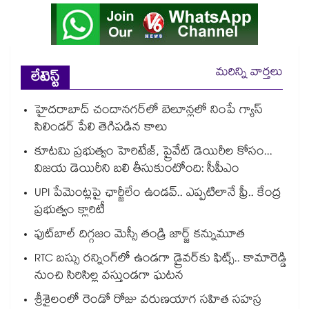
మరిన్ని వార్తలు
లేటెస్ట్
హైదరాబాద్⁪ చందానగర్⁫లో బెలూన్లలో నింపే గ్యాస్
సిలిండర్ పేలి తెగిపడిన కాలు
కూటమి ప్రభుత్వం హెరిటేజ్, ప్రైవేట్ డెయిరీల కోసం...
విజయ డెయిరీని బలి తీసుకుంటోంది: సీపీఎం
UPI పేమెంట్లపై ఛార్జీలేం ఉండవ్.. ఎప్పటిలానే ఫ్రీ.. కేంద్ర
ప్రభుత్వం క్లారిటీ
ఫుట్‎బాల్ దిగ్గజం మెస్సీ తండ్రి జార్జ్ కన్నుమూత
RTC బస్సు రన్నింగ్⁫లో ఉండగా డ్రైవర్‌కు ఫిట్స్.. కామారెడ్డి
నుంచి సిరిసిల్ల వస్తుండగా ఘటన
శ్రీశైలంలో రెండో రోజు వరుణయాగ సహిత సహస్ర