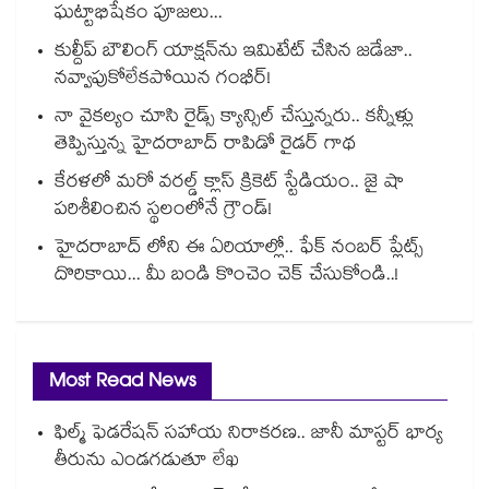
ఘట్టాభిషేకం పూజలు...
కుల్దీప్ బౌలింగ్ యాక్షన్‌ను ఇమిటేట్ చేసిన జడేజా..
నవ్వాపుకోలేకపోయిన గంభీర్!
నా వైకల్యం చూసి రైడ్స్ క్యాన్సిల్ చేస్తున్నరు.. కన్నీళ్లు
తెప్పిస్తున్న హైదరాబాద్ రాపిడో రైడర్ గాథ
కేరళలో మరో వరల్డ్ క్లాస్ క్రికెట్ స్టేడియం.. జై షా
పరిశీలించిన స్థలంలోనే గ్రౌండ్!
హైదరాబాద్ లోని ఈ ఏరియాల్లో.. ఫేక్ నంబర్ ప్లేట్స్
దొరికాయి... మీ బండి కొంచెం చెక్ చేసుకోండి..!
Most Read News
ఫిల్మ్ ఫెడరేషన్ సహాయ నిరాకరణ.. జానీ మాస్టర్ భార్య
తీరును ఎండగడుతూ లేఖ