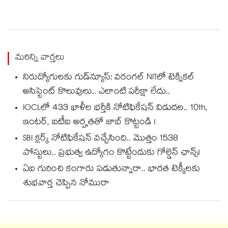
మరిన్ని వార్తలు
నిరుద్యోగులకు గుడ్‌న్యూస్: వరంగల్ NITలో టెక్నికల్
అసిస్టెంట్ కొలువులు.. ఎలాంటి పరీక్షా లేదు..
IOCLలో 433 ఖాళీల భర్తీకి నోటిఫికేషన్ విడుదల.. 10th,
ఇంటర్, ఐటీఐ అర్హతతో జాబ్ కొట్టండి !
SBI క్లర్క్ నోటిఫికేషన్ వచ్చేసింది.. మొత్తం 1538
పోస్టులు.. ప్రభుత్వ ఉద్యోగం కొట్టేందుకు గోల్డెన్ ఛాన్స్!
ఏఐ గురించి కంగారు పడుతున్నారా.. భారత టెక్కీలకు
శుభవార్త చెప్పిన నోమురా