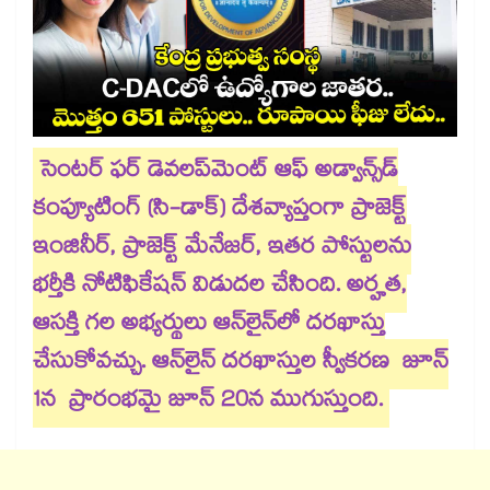
సెంటర్ ఫర్ డెవలప్‌మెంట్ ఆఫ్ అడ్వాన్స్​డ్
కంప్యూటింగ్ (సి-డాక్) దేశవ్యాప్తంగా ప్రాజెక్ట్
ఇంజినీర్, ప్రాజెక్ట్ మేనేజర్, ఇతర పోస్టులను
భర్తీకి నోటిఫికేషన్ విడుదల చేసింది. అర్హత,
ఆసక్తి గల అభ్యర్థులు ఆన్‌లైన్‌లో దరఖాస్తు
చేసుకోవచ్చు. ఆన్‌లైన్ దరఖాస్తుల స్వీకరణ జూన్
1న ప్రారంభమై జూన్ 20న ముగుస్తుంది.