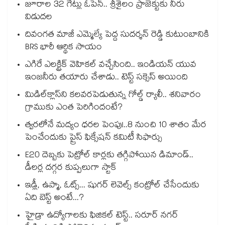
జూరాల 32 గేట్లు ఓపెన్.. శ్రీశైలం ప్రాజెక్టుకు నీరు
విడుదల
దివంగత మాజీ ఎమ్మెల్యే పెద్ద సుదర్శన్ రెడ్డి కుటుంబానికి
BRS భారీ ఆర్థిక సాయం
ఎగిరే ఎలక్ట్రిక్ వెహికల్ వచ్చేసింది.. ఇండియన్ యువ
ఇంజనీరు తయారు చేశాడు.. టెస్ట్ సక్సెస్ అయింది
మిడిల్‌క్లాస్‌ని కలవరపెడుతున్న గోల్డ్ ర్యాలీ.. శనివారం
గ్రాముకు ఎంత పెరిగిందంటే?
త్వరలోనే మద్యం ధ‌‌ర‌‌ల పెంపు!..8 నుంచి 10 శాతం మేర
పెంచేందుకు ప్రైస్ ఫిక్సేష‌‌న్ క‌‌మిటీ సిఫార్సు
E20 దెబ్బకు పెట్రోల్ కార్లకు తగ్గిపోయిన డిమాండ్..
డీలర్ల దగ్గర కుప్పలుగా స్టాక్
ఇడ్లీ, ఉప్మా, ఓట్స్... షుగర్ లెవెల్స్ కంట్రోల్ చేసేందుకు
ఏది బెస్ట్ అంటే...?
హైడ్రా ఉద్యోగాలకు ఫిజికల్ టెస్ట్.. సరూర్ నగర్