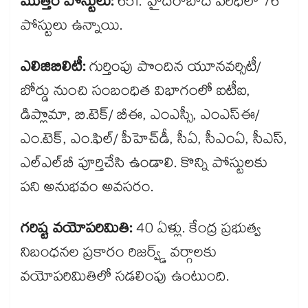
మొత్తం పోస్టులు:
651. హైదరాబాద్ పరిధిలో 76
పోస్టులు ఉన్నాయి.
ఎలిజిబిలిటీ:
గుర్తింపు పొందిన యూనవర్సిటీ/
బోర్డు నుంచి సంబంధిత విభాగంలో ఐటీఐ,
డిప్లొమా, బి.టెక్/ బీఈ, ఎంఎస్సీ, ఎంఎస్ఈ/
ఎం.టెక్, ఎం.ఫిల్/ పీహెచ్​డీ, సీఏ, సీఎంఏ, సీఎస్,
ఎల్ఎల్‌బీ పూర్తిచేసి ఉండాలి. కొన్ని పోస్టులకు
పని అనుభవం అవసరం.
గరిష్ట వయోపరిమితి:
40 ఏళ్లు. కేంద్ర ప్రభుత్వ
నిబంధనల ప్రకారం రిజర్వ్డ్ వర్గాలకు
వయోపరిమితిలో సడలింపు ఉంటుంది.