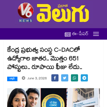
ఈ-పేపర్
కేంద్ర ప్రభుత్వ సంస్థ C-DACలో
ఉద్యోగాల జాతర.. మొత్తం 651
పోస్టులు.. రూపాయి ఫీజు లేదు..
June 3, 2026
సక్సెస్