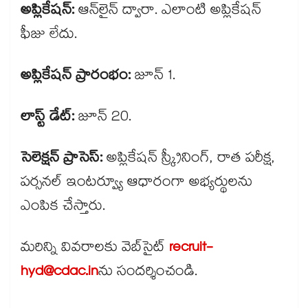
అప్లికేషన్:
ఆన్​లైన్ ద్వారా. ఎలాంటి అప్లికేషన్
ఫీజు లేదు.
అప్లికేషన్ ప్రారంభం:
జూన్ 1.
లాస్ట్ డేట్:
జూన్ 20.
సెలెక్షన్ ప్రాసెస్:
అప్లికేషన్ స్క్రీనింగ్, రాత పరీక్ష,
పర్సనల్ ఇంటర్వ్యూ ఆధారంగా అభ్యర్థులను
ఎంపిక చేస్తారు.
మరిన్ని వివరాలకు వెబ్​సైట్
recruit-
hyd@cdac.in
ను సందర్శించండి.