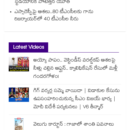
స్టేడియానికి పోటెత్తిన యూత్
ఎస్సారెస్పీపై ఆశలు..80 టీఎంసీలకు గాను
రిజర్వాయర్‌‌‌‌‌‌‌‌‌‌‌‌‌‌‌‌లో 40 టీఎంసీల నీరు
Latest Videos
అయ్యో పాపం.. వెస్టిండీస్ వరల్డ్‌కప్ ఆశలపై
నీళ్లు చల్లిన ఆఫ్ఘన్.. క్వాలిఫికేషన్ రేసులో మళ్లీ
గందరగోళం!
గిగ్ వర్కర్ల సమ్మె వాయిదా | విడాకుల కేసును
ఉపసంహరించుకున్న సీఎం విజయ్ భార్య |
మోదీ విదేశీ పర్యటనలు | V6 తీన్మార్
వెలుగు కార్టూన్ : గాజాలో శాంతి పవనాలు