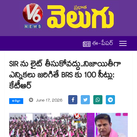
ఈ-పేపర్
SIR ను లైట్ తీసుకోవద్దు..నిజాయితీగా
ఎన్నికలు జరిగితే BRS కు 100 సీట్లు:
కేటీఆర్
June 17, 2026
ఖమ్మం