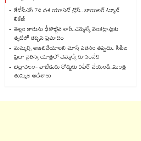
కేటీపీఎస్ 7వ దశ యూనిట్ ట్రిప్.. బాయిలర్ ట్యూబ్
లీకేజీ
తెల్లం కారును ఢీకొట్టిన లారీ..ఎమ్మెల్యే వెంకట్రావుకు
తృటిలో తప్పిన ప్రమాదం
మమ్మల్ని అణచివేయాలని చూస్తే పతనం తప్పదు.. సీపీఐ
ప్రజా చైతన్య యాత్రలో ఎమ్మెల్యే కూనంనేని
భద్రాచలం- వాజేడుకు రోడ్డుకు రిపేర్ చేయండి..మంత్రి
తుమ్మల ఆదేశాలు