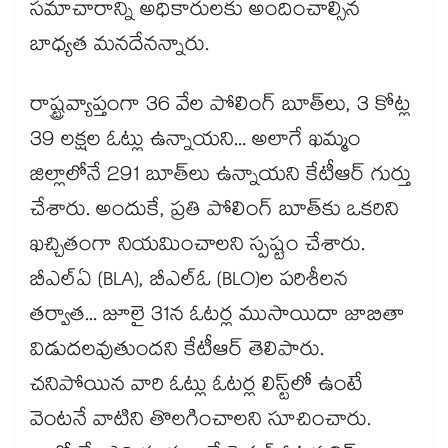
సమాచారాన్ని అధికారులకు అందించాల్సిన
బాధ్యత మనదేనన్నారు.
రాష్ట్రవ్యాప్తంగా 36 వేల పోలింగ్ బూత్‌లు, 3 కోట్ల
39 లక్షల ఓట్లు ఉన్నాయని... అలాగే ఖమ్మం
జిల్లాలోనే 291 బూత్‌లు ఉన్నాయని కేటీఆర్ గుర్తు
చేశారు. అందుకే, ప్రతి పోలింగ్ బూత్‌కు ఒకరిని
ఖచ్చితంగా నియమించాలని స్పష్టం చేశారు.
బీఎల్ఏ (BLA), బీఎల్ఓ (BLO)ల పరిశీలన
తర్వాత... జూలై 31న ఓటర్ల ముసాయిదా జాబితా
విడుదలవుతుందని కేటీఆర్ తెలిపారు.
చనిపోయిన వారి ఓట్లు ఓటర్ల లిస్ట్‌లో ఉంటే
వెంటనే వాటిని తొలగించాలని సూచించారు.