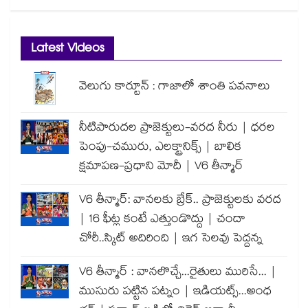
Latest Videos
వెలుగు కార్టూన్ : గాజాలో శాంతి పవనాలు
నీటిపారుదల ప్రాజెక్టులు-వరద నీరు | ధరల
పెంపు-చమురు, ఎలక్ట్రానిక్స్ | బాలిక
క్షమాపణ-ప్రధాని మోదీ | V6 తీన్మార్
V6 తీన్మార్: వానలకు బ్రేక్.. ప్రాజెక్టులకు వరద
| 16 ఫీట్ల కంటే ఎత్తుండొద్దు | చందా
చోరీ..స్కిట్ అదిరింది | ఇగ సెలవు పెద్దన్న
V6 తీన్మార్ : వానలొచ్చే...రైతులు మురిసే... |
ముసురు పట్టిన పట్నం | ఇడియట్స్...అంధ