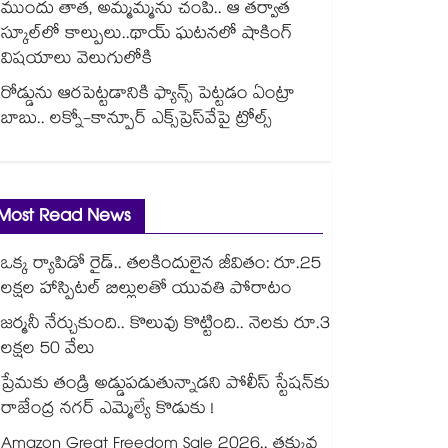
ముందు తాత, అమ్మమ్మను చంపి.. ఆ తర్వాత
స్కూల్‌లో కాల్పులు..థాయ్ ఘటనలో షాకింగ్
విషయాలు వెలుగులోకి
రోడ్డును ఆరపెట్టడానికి ఫ్యాన్స్ పెట్టడం ఏంట్రా
బాబు.. లక్నో-కాన్పూర్ ఎక్స్‌ప్రెస్‌వేపై ట్రోల్స్
Most Read News
ఒక్క ర్యాపిడో రైడ్.. తలకిందులైన జీవితం: రూ.25
లక్షల హాస్పిటల్ బిల్లులతో యువతి పోరాటం
జర్మనీ నేర్చుకుంది.. కొలువు కొట్టింది.. నెలకు రూ.3
లక్షల 50 వేలు
ప్రేమకు తండ్రి అడ్డుపడుతున్నాడని పోలీస్ స్టేషన్⁪కు
రాజేంద్ర నగర్ ఎమ్మెల్యే కొడుకు !
Amazon Great Freedom Sale 2026.. తక్కువ