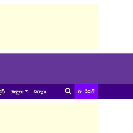
ైఫ్
జిల్లాలు
దర్వాజ
ఈ-పేపర్