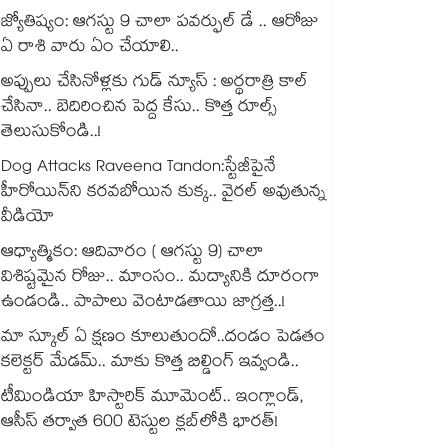
జ్యోతిష్యం: ఆగస్టు 9 చాలా పవర్ఫుల్ డే .. ఆరోజు
ఏ రాశి వారు ఏం చేయాలి..
అప్పులు చేసినోళ్లకు గుడ్ న్యూస్ : అర్థరాత్రి కాల్
చేసినా.. బెదిరించిన పెద్ద కేసు.. కొత్త రూల్స్
తెలుసుకోండి..!
Dog Attacks Raveena Tandon:స్టేజీపైనే
హీరోయిన్⁬ని కరవబోయిన కుక్క.. వైరల్ అవుతున్న
వీడియో
ఆధ్యాత్మికం: ఆదివారం ( ఆగస్టు 9) చాలా
విశిష్టమైన రోజు.. మాంసం.. మద్యానికి దూరంగా
ఉండండి.. పాపాలు వెంటాడతాయి జాగ్రత్త..!
మా స్కూల్ ఏ క్షణం కూలుతుందో..దండం పెడతం
కలెక్టర్ మేడమ్.. మాకు కొత్త బిల్డింగ్ ఇవ్వండి..
టీమిండియా హిస్టారిక్ మూమెంట్.. ఇంగ్లాండ్,
ఆసీస్ తర్వాత 600 టెస్టుల క్లబ్‌లోకి భారత్!