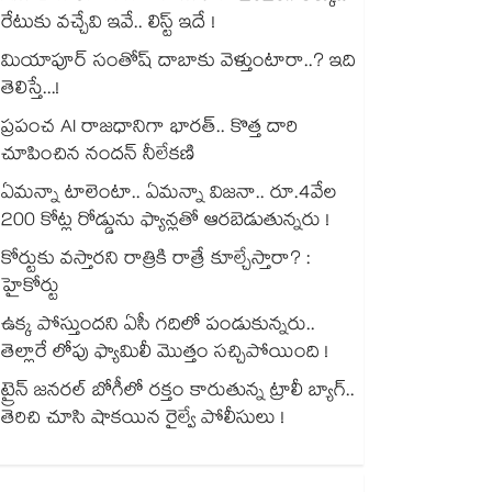
రేటుకు వచ్చేవి ఇవే.. లిస్ట్ ఇదే !
మియాపూర్ సంతోష్ దాబాకు వెళ్తుంటారా..? ఇది
తెలిస్తే...!
ప్రపంచ AI రాజధానిగా భారత్.. కొత్త దారి
చూపించిన నందన్ నీలేకణి
ఏమన్నా టాలెంటా.. ఏమన్నా విజనా.. రూ.4వేల
200 కోట్ల రోడ్డును ఫ్యాన్లతో ఆరబెడుతున్నరు !
కోర్టుకు వస్తారని రాత్రికి రాత్రే కూల్చేస్తారా? :
హైకోర్టు
ఉక్క పోస్తుందని ఏసీ గదిలో పండుకున్నరు..
తెల్లారే లోపు ఫ్యామిలీ మొత్తం సచ్చిపోయింది !
ట్రైన్ జనరల్ బోగీలో రక్తం కారుతున్న ట్రాలీ బ్యాగ్..
తెరిచి చూసి షాకయిన రైల్వే పోలీసులు !