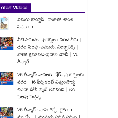
Latest Videos
వెలుగు కార్టూన్ : గాజాలో శాంతి
పవనాలు
నీటిపారుదల ప్రాజెక్టులు-వరద నీరు |
ధరల పెంపు-చమురు, ఎలక్ట్రానిక్స్ |
బాలిక క్షమాపణ-ప్రధాని మోదీ | V6
తీన్మార్
V6 తీన్మార్: వానలకు బ్రేక్.. ప్రాజెక్టులకు
వరద | 16 ఫీట్ల కంటే ఎత్తుండొద్దు |
చందా చోరీ..స్కిట్ అదిరింది | ఇగ
సెలవు పెద్దన్న
V6 తీన్మార్ : వానలొచ్చే...రైతులు
మురిసే... | ముసురు పట్టిన పట్నం |