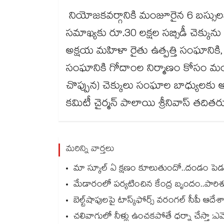
నియోజకవర్గానికి మంజూరైన 6 బస్సుల
సమాఖ్యకు రూ.30 లక్షల సబ్సిడీ చెక్క
అక్షయ మహిళా రైతు ఉత్పత్తి సంఘానిక
సంఘానికి గోదాంల నిర్మాణం కోసం మంజ
చొప్పున) చెక్కులు సంఘాల బాధ్యులకు అ
కమిటీ చైర్మన్​ పాలాయి శ్రీనివాస్​ తదితరు
మరిన్ని వార్తలు
మా స్కూల్ ఏ క్షణం కూలుతుందో..దండం పెడతం క
మేడారంలో పర్యటించిన కేంద్ర బృందం..పారి
బెల్ట్‌‌‌‌‌‌‌‌‌‌‌‌‌‌‌‌‌‌‌‌‌‌‌‌‌‌‌‌‌‌‌‌షాపులపై టాస్క్‌‌‌‌‌‌‌‌‌‌‌‌‌‌‌‌‌‌‌‌‌‌‌‌‌‌‌‌‌‌‌‌ఫోర్స్ వరంగల్‌‌‌‌‌‌‌‌‌‌‌‌‌‌‌‌‌‌‌‌‌‌‌‌‌‌‌‌‌‌‌‌ సీపీ ఆద
చలివాగులో నీళ్లు ఉంచకపోతే ధర్నా చేస్తా :ఎ