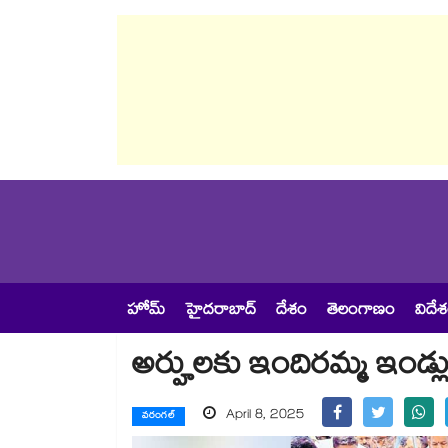
హోమ్
హైదరాబాద్
దేశం
తెలంగాణం
విదే
అర్హులకు ఇందిరమ్మ ఇండ్లు
April 8, 2025
వరంగల్