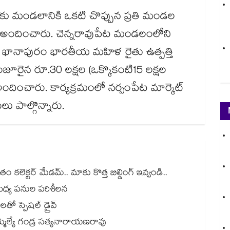
కు మండలానికి ఒకటి చొప్పున ప్రతి మండల
ును అందించారు. చెన్నరావుపేట మండలంలోని
ి, ఖానాపురం భారతీయ మహిళ రైతు ఉత్పత్తి
ూరైన రూ.30 లక్షల (ఒక్కొకంటి15 లక్షల
ందించారు. కార్యక్రమంలో నర్సంపేట మార్కెట్​
లు పాల్గొన్నారు.
లెక్టర్ మేడమ్.. మాకు కొత్త బిల్డింగ్ ఇవ్వండి..
శుధ్య పనుల పరిశీలన
ేశాలతో స్పెషల్ డ్రైవ్‌‌‌‌‌‌‌‌‌‌‌‌‌‌‌‌‌‌‌‌‌‌‌‌‌‌‌‌‌‌‌‌
మ్మెల్యే గండ్ర సత్యనారాయణరావు