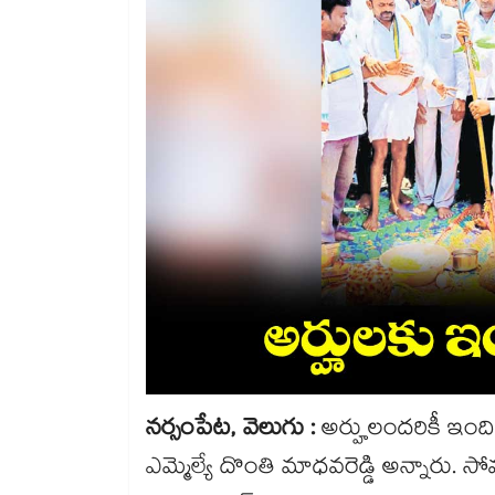
నర్సంపేట, వెలుగు :
అర్హులందరికీ ఇంద
ఎమ్మెల్యే దొంతి మాధవరెడ్డి అన్నా