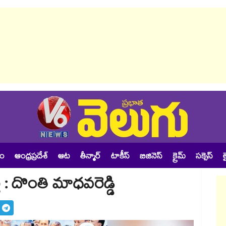
శం
ఆంధ్రప్రదేశ్
ఆట
తీన్మార్
టాకీస్
బిజినెస్
క్రైమ్
సక్సెస్
ల
 : దొంతి మాధవరెడ్డి