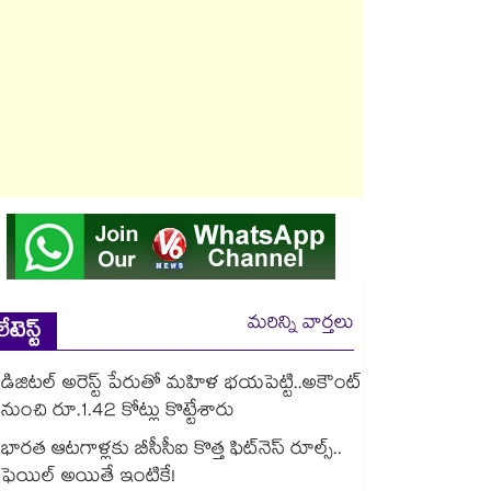
మరిన్ని వార్తలు
లేటెస్ట్
డిజిటల్ అరెస్ట్ పేరుతో మహిళ భయపెట్టి..అకౌంట్
నుంచి రూ.1.42 కోట్లు కొట్టేశారు
భారత ఆటగాళ్లకు బీసీసీఐ కొత్త ఫిట్‌నెస్ రూల్స్..
ఫెయిల్ అయితే ఇంటికే!