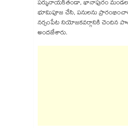
పర్శునాయక్​తండా, ఖానాపురం మండలం 
భూమిపూజ చేసి, పనులను ప్రారంభించా
నర్సంపేట నియోజకవర్గానికి చెందిన పొద
అందజేశారు.