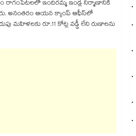
రాగంపేటలలో ఇందిరమ్మ ఇండ్ల నిర్మాణానికి
రు. అనంతరం ఆయన క్యాంప్​ ఆఫీస్​లో
ుపు మహిళలకు రూ.11 కోట్ల వడ్డీ లేని రుణాలను