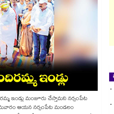
ిరమ్మ ఇండ్లు మంజూరు చేస్తామని నర్సంపేట
రు. సోమవారం ఆయన నర్సంపేట మండలం