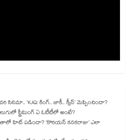
రి సినిమా.. ‘KJQ: కింగ్.. జాకీ.. క్వీన్’ మెప్పించిందా?
్.. తెలుగులో స్ట్రీమింగ్ ఏ ఓటీటీలో అంటే?
ఖాతాలో హిట్ పడిందా? ‘కొరియన్ కనకరాజు’ ఎలా