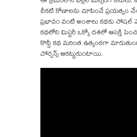
ఈ క్రమంలోనే పిల్లల మిస్సింగ్ కేసులు,
చీకటి కోణాలను చూపించే ప్రయత్నం చేశ
ప్రభావం వంటి అంశాలు కథకు సోషల్ మెసే
కథలోని మిస్టరీ ఒక్కో దశలో ఆసక్తి ప
కొద్దీ కథ మరింత ఉత్కంఠగా మారుతుంది. స
పోర్షన్స్ ఆకట్టుకుంటాయి.