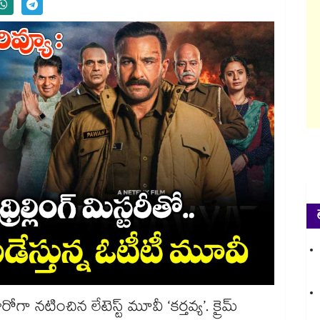
రోగా నటించిన లేటెస్ట్ మూవీ ‘కర్తవ్య’. క్రైమ్