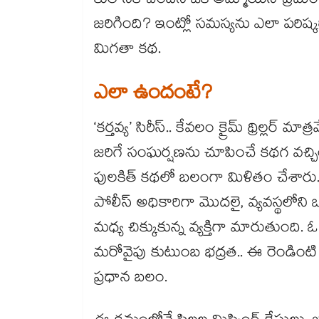
కులానికి చెందిన ఒక అమ్మాయిని ప్రేమ
జరిగింది? ఇంట్లో సమస్యను ఎలా పరిష్
మిగతా కథ.
ఎలా ఉందంటే?
‘కర్తవ్య’ సిరీస్.. కేవలం క్రైమ్ థ్రిల్లర
జరిగే సంఘర్షణను చూపించే కథగ వచ్చింది. “
పులకిత్ కథలో బలంగా మిళితం చేశారు.
పోలీస్ అధికారిగా మొదలై, వ్యవస్థలోని ఒ
మధ్య చిక్కుకున్న వ్యక్తిగా మారుతుంది.
మరోవైపు కుటుంబ భద్రత.. ఈ రెండింట
ప్రధాన బలం.