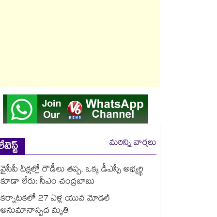
మరిన్ని వార్తలు
లేటెస్ట్
వైసీపీ దీక్షల్లో రౌడీలు తప్ప, ఒక్క డీఎస్సీ అభ్యర్థి
కూడా లేరు: సీఎం చంద్రబాబు
కర్నాటకలో 27 ఏళ్ల యువ మోడల్
అనుమానాస్పద మృతి