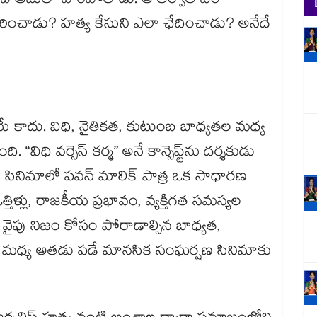
ించి ఆమెతో పారిపోతాడు. ఆ తర్వాత ఏం
కరించాడు? హత్య కేసుని ఎలా ఛేదించాడు? అనేదే
్ మాత్రమే కాదు. విధి, నైతికత, కుటుంబ బాధ్యతల మధ్య
విధి వర్సెస్ కర్మ” అనే కాన్సెప్ట్‌ను దర్శకుడు
 సినిమాలో పవన్ మాలిక్ పాత్ర ఒక సాధారణ
త్తిళ్లు, రాజకీయ ప్రభావం, వ్యక్తిగత సమస్యల
 ఓ వైపు నిజం కోసం పోరాడాల్సిన బాధ్యత,
ి మధ్య అతడు పడే మానసిక సంఘర్షణ సినిమాకు