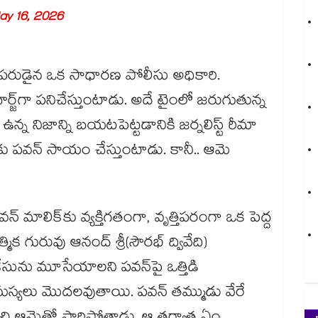
ay 16, 2026
తీపరుడైన ఒక సాధారణ పోలీసు అధికారి.
చార్జ్‌‌గా పనిచేస్తుంటాడు. అదే టైంలో జరుగుతున్న
క ఉన్న నిజాన్ని బయటపెట్టడానికి జర్నలిస్ట్ రీమా
మెకు పవన్ సాయం చేస్తుంటాడు. కానీ.. ఆమె
న్ మాలిక్‌‌కు వ్యక్తిగతంగా, వృత్తిపరంగా ఒక పెద్ద
క గురువు ఆనంద్ శ్రీ(సౌరభ్ ద్వివేది)
ను మూసేయాలని పవన్‌‌పై ఒత్తిడి
మస్యలు మొదలవుతాయి. పవన్ తమ్ముడు వేరే