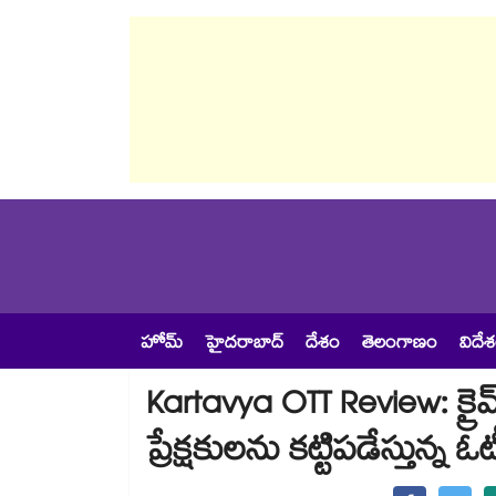
హోమ్
హైదరాబాద్
దేశం
తెలంగాణం
విదే
Kartavya OTT Review: క్రైమ్, స
ప్రేక్షకులను కట్టిపడేస్తున్న