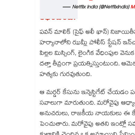
— Netflix India (@NetflixIndia)
M
కథేంటంటే:
పవన్ మాలిక్ (సైఫ్ అలీ ఖాన్) నిజాయి
హర్యానాలోని ఝమ్లీ పోలీస్ స్టేషన్ ఇన్‌‌
పిల్లల మిస్సింగ్‌, లైంగిక వేధింపుల వెను
దత్తా తీవ్రంగా ప్రయత్నిస్తుంటుంది. ఆ
హత్యకు గురవుతుంది.
ఆ మర్డర్ కేసును ఇన్వెస్టిగేట్ చేయడం పవ
సవాలుగా మారుతుంది. మరోవైపు ఆధ్యాత్మి
అనుచరులు, రాజకీయ నాయకులు ఈ కేసు
పెంచుతారు. మరోవైపు అతని ఇంట్లో స