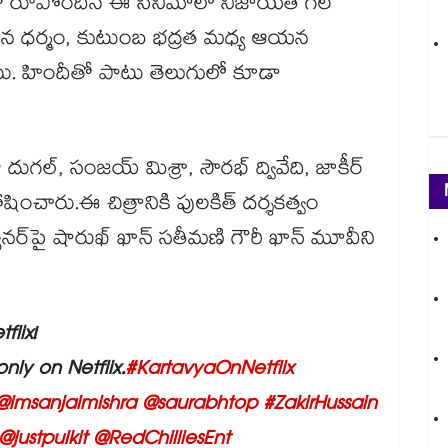
న్సెప్ట్‌తో రూపొందిన ఈ సినిమాలో నిజాయతీ గల
. తన ధర్మం, కుటుంబ భద్రత మధ్య ఆయన
చాయి. హిందీతో పాటు తెలుగులో కూడా
ుగల్, సంజయ్ మిశ్రా, సౌరభ్ ద్వివేది, జాకీర్
షించారు.ఈ చిత్రానికి పులకిత్ దర్శకత్వం
బ్యానర్‌పై షారుఖ్ ఖాన్ సతీమణి గౌరీ ఖాన్ మూవీని
flix!
nly on Netflix.
#KartavyaOnNetflix
@imsanjaimishra
@saurabhtop
#ZakirHussain
@justpulkit
@RedChilliesEnt