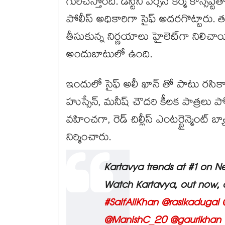
గురిచేస్తోంది. డెస్టినీ వర్సెస్ కర్మ కా
పోలీస్ అధికారిగా సైఫ్ అదరగొట్టారు
తీసుకున్న నిర్ణయాలు హైలెట్⁬గా నిలి
అందుబాటులో ఉంది.
ఇందులో సైఫ్ అలీ ఖాన్ తో పాటు రసికా ద
హుస్సేన్, మనీష్ చౌదరి కీలక పాత్రలు పో
వహించగా, రెడ్ చిల్లీస్ ఎంటర్టైన్మెంట్ 
నిర్మించారు.
Kartavya trends at #1 on Net
Watch Kartavya, out now, o
#SaifAliKhan
@rasikadugal
@ManishC_20
@gaurikhan