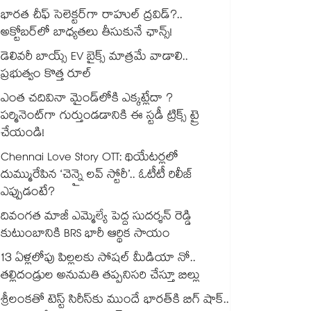
భారత చీఫ్ సెలెక్టర్⁬గా రాహుల్ ద్రవిడ్?..
అక్టోబర్‌లో బాధ్యతలు తీసుకునే ఛాన్స్!
డెలివరీ బాయ్స్ EV బైక్స్ మాత్రమే వాడాలి..
ప్రభుత్వం కొత్త రూల్
ఎంత చదివినా మైండ్‌లోకి ఎక్కట్లేదా ?
పర్మినెంట్‌గా గుర్తుండడానికి ఈ స్టడీ ట్రిక్స్ ట్రై
చేయండి!
Chennai Love Story OTT: థియేటర్లలో
దుమ్మురేపిన ‘చెన్నై లవ్ స్టోరీ’.. ఓటీటీ రిలీజ్
ఎప్పుడంటే?
దివంగత మాజీ ఎమ్మెల్యే పెద్ద సుదర్శన్ రెడ్డి
కుటుంబానికి BRS భారీ ఆర్థిక సాయం
13 ఏళ్లలోపు పిల్లలకు సోషల్ మీడియా నో..
తల్లిదండ్రుల అనుమతి తప్పనిసరి చేస్తూ బిల్లు
శ్రీలంకతో టెస్ట్ సిరీస్‌కు ముందే భారత్⁬కి బిగ్ షాక్..