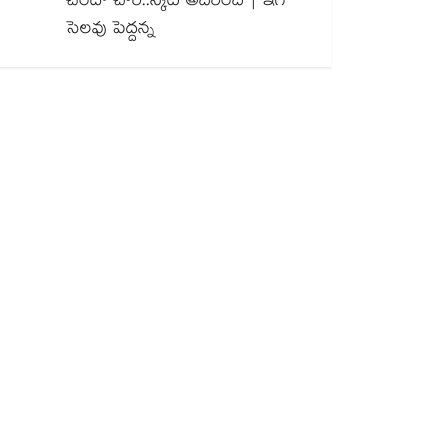
చందా చోరీ..స్కిట్ అదిరింది | ఇగ
సెలవు పెద్దన్న