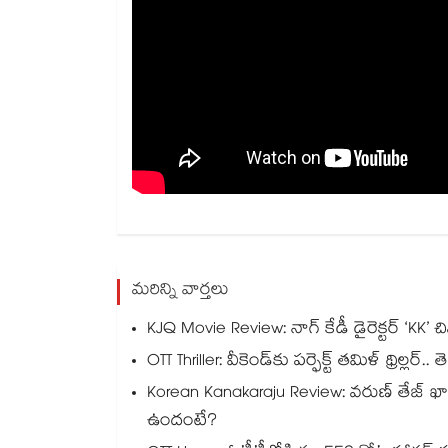
మరిన్ని వార్తలు
KJQ Movie Review: నాగ్ కేడీ డైరెక్టర్ ‘KK’ చివ
OTT Thriller: వీకెండ్‌కు పర్ఫెక్ట్ తమిళ్ థ్రిల్లర
Korean Kanakaraju Review: వరుణ్ తేజ్ 
ఉందంటే?