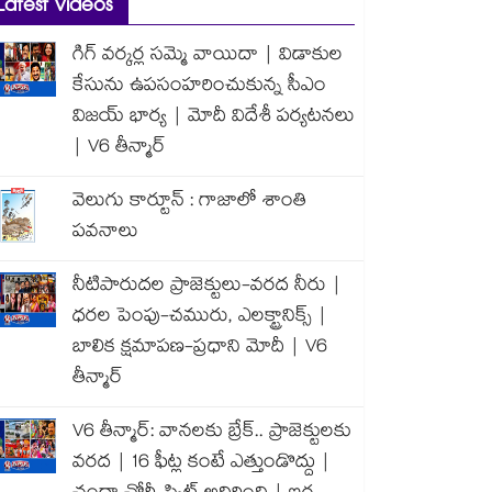
Latest Videos
గిగ్ వర్కర్ల సమ్మె వాయిదా | విడాకుల
కేసును ఉపసంహరించుకున్న సీఎం
విజయ్ భార్య | మోదీ విదేశీ పర్యటనలు
| V6 తీన్మార్
వెలుగు కార్టూన్ : గాజాలో శాంతి
పవనాలు
నీటిపారుదల ప్రాజెక్టులు-వరద నీరు |
ధరల పెంపు-చమురు, ఎలక్ట్రానిక్స్ |
బాలిక క్షమాపణ-ప్రధాని మోదీ | V6
తీన్మార్
V6 తీన్మార్: వానలకు బ్రేక్.. ప్రాజెక్టులకు
వరద | 16 ఫీట్ల కంటే ఎత్తుండొద్దు |