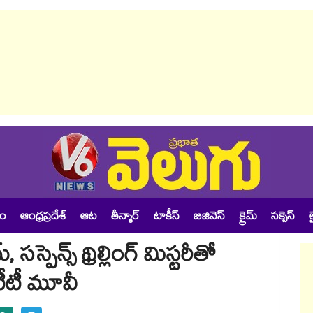
శం
ఆంధ్రప్రదేశ్
ఆట
తీన్మార్
టాకీస్
బిజినెస్
క్రైమ్
సక్సెస్
ల
స్పెన్స్‌ థ్రిల్లింగ్ మిస్టరీతో
 ఓటీటీ మూవీ