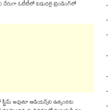
 మూవీ నేరుగా ఓటీటీలో విడుదలై ట్రెండింగ్⁭లో
లో స్ట్రీమ్ అవుతూ ఆడియన్స్⁬ని ఉత్కంఠకు