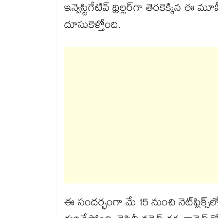
ఇన్వెస్టిగేటివ్ థ్రిల్లర్‌గా తెరకెక్కిన ఈ
దూసుకెళ్తోంది.
ఈ సందర్భంగా మే 15 నుంచి నెట్‌‌ఫ్లిక్స్⁬