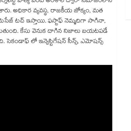
 జర్నలిస్ట్ హత్య వంటి అంశాల ద్వారా సమాజంలోని
ారు. అధికార వ్యవస్థ, రాజకీయ జోక్యం, మత
జ్ టచ్ ఇస్తాయి. ఫస్టాఫ్ నెమ్మదిగా సాగినా,
ెంచుతుంది. కేసు వెనుక దాగిన నిజాలు బయటపడే
ెకండాఫ్ లో ఇన్వెస్టిగేషన్ సీన్స్, ఎమోషన్స్