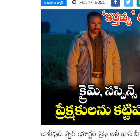
May 17, 2026
సినిమా రివ్యూస్
బాలీవుడ్ స్టార్ యాక్టర్ సైఫ్ అలీ ఖాన్ హీ