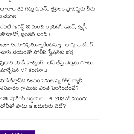
జూరాల 32 గేట్లు ఓపెన్.. శ్రీశైలం ప్రాజెక్టుకు నీరు
విడుదల
రేపటి (ఆగస్ట్ 8) నుంచి ర్యాపిడో, ఉబర్, స్విగ్గీ,
జొమాటో, బ్లింకిట్ బంద్ !
ఇలా తయారవుతున్నారేంటమ్మా.. భార్య చాటింగ్
చూసి భయంతో పోలీస్ స్టేషన్⁫కు భర్త !
ప్రధాని మోడీ వార్నింగ్.. జెన్ జీపై దెబ్బకు రూటు
మార్చేసిన MP కంగనా..!
మిడిల్‌క్లాస్‌ని కలవరపెడుతున్న గోల్డ్ ర్యాలీ..
శనివారం గ్రాముకు ఎంత పెరిగిందంటే?
CSK షాకింగ్ నిర్ణయం.. IPL 2027కి ముందు
ధోనీతో పాటు ఆ ఐదుగురు ఔట్?