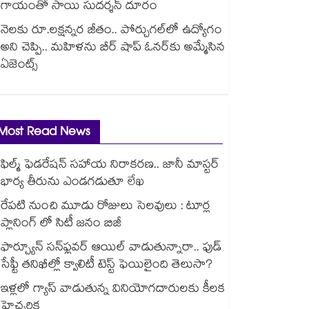
గాయంతో సాయి సుదర్శన్ దూరం
నెలకు రూ.లక్షన్నర జీతం.. పోర్చుగల్⁭లో ఉద్యోగం
అని చెప్పి.. మహిళను బీర్ షాప్ ఓనర్⁭కు అమ్మేసిన
ఏజెంట్స్
Most Read News
ఫిల్మ్ ఫెడరేషన్ సహాయ నిరాకరణ.. జానీ మాస్టర్
భార్య తీరును ఎండగడుతూ లేఖ
రేపటి నుంచి మూడు రోజులు సెలవులు : టూర్ల
ప్లానింగ్ లో సిటీ జనం బిజీ
ఫార్చ్యూన్ సన్‌ఫ్లవర్ ఆయిల్ వాడుతున్నారా.. ఫుడ్
సేఫ్టీ తనిఖీల్లో క్వాలిటీ టెస్ట్ ఫెయిలైంది తెలుసా?
ఇళ్లలో గ్యాస్ వాడుతున్న వినియోగదారులకు కీలక
హెచ్చరిక