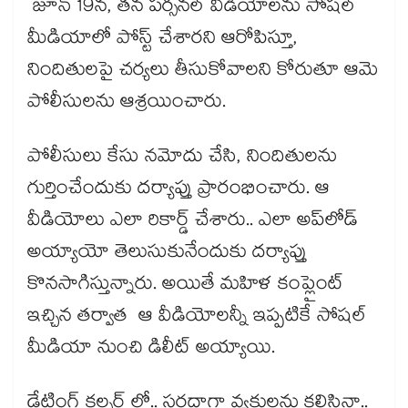
జూన్ 19న, తన పర్సనల్ వీడియోలను సోషల్
మీడియాలో పోస్ట్ చేశారని ఆరోపిస్తూ,
నిందితులపై చర్యలు తీసుకోవాలని కోరుతూ ఆమె
పోలీసులను ఆశ్రయించారు.
పోలీసులు కేసు నమోదు చేసి, నిందితులను
గుర్తించేందుకు దర్యాప్తు ప్రారంభించారు. ఆ
వీడియోలు ఎలా రికార్డ్ చేశారు.. ఎలా అప్‌లోడ్
అయ్యాయో తెలుసుకునేందుకు దర్యాప్తు
కొనసాగిస్తున్నారు. అయితే మహిళ కంప్లైంట్
ఇచ్చిన తర్వాత ఆ వీడియోలన్నీ ఇప్పటికే సోషల్
మీడియా నుంచి డిలీట్ అయ్యాయి.
డేటింగ్ కల్చర్ లో.. సరదాగా వ్యక్తులను కలిసినా..