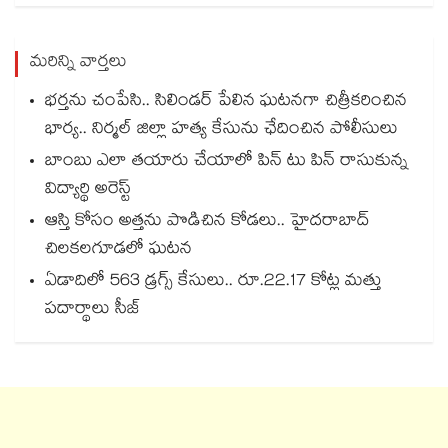
మరిన్ని వార్తలు
భర్తను చంపేసి.. సిలిండర్ పేలిన ఘటనగా చిత్రీకరించిన
భార్య.. నిర్మల్ జిల్లా హత్య కేసును ఛేదించిన పోలీసులు
బాంబు ఎలా తయారు చేయాలో పిన్ టు పిన్ రాసుకున్న
విద్యార్థి అరెస్ట్
ఆస్తి కోసం అత్తను పొడిచిన కోడలు.. హైదరాబాద్
చిలకలగూడలో ఘటన
ఏడాదిలో 563 డ్రగ్స్ కేసులు.. రూ.22.17 కోట్ల మత్తు
పదార్థాలు సీజ్