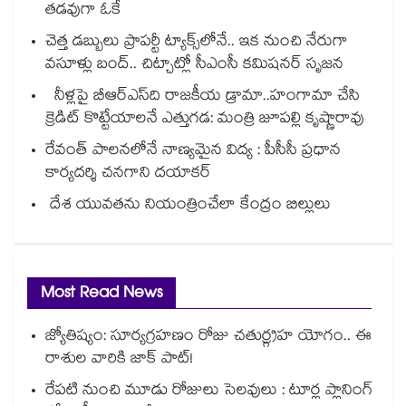
తడవుగా ఓకే
చెత్త డబ్బులు ప్రాపర్టీ ట్యాక్స్⁭లోనే.. ఇక నుంచి నేరుగా
వసూళ్లు బంద్.. చిట్చాట్లో సీఎంసీ కమిషనర్ సృజన
నీళ్లపై బీఆర్ఎస్‌‌‌‌ది రాజకీయ డ్రామా..హంగామా చేసి
క్రెడిట్ కొట్టేయాలనే ఎత్తుగడ: మంత్రి జూపల్లి కృష్ణారావు
రేవంత్‌‌ పాలనలోనే నాణ్యమైన విద్య : పీసీసీ ప్రధాన
కార్యదర్శి చనగాని దయాకర్
దేశ యువతను నియంత్రించేలా కేంద్రం బిల్లులు
Most Read News
జ్యోతిష్యం: సూర్యగ్రహణం రోజు చతుర్గ్రహ యోగం.. ఈ
రాశుల వారికి జాక్ పాట్!
రేపటి నుంచి మూడు రోజులు సెలవులు : టూర్ల ప్లానింగ్