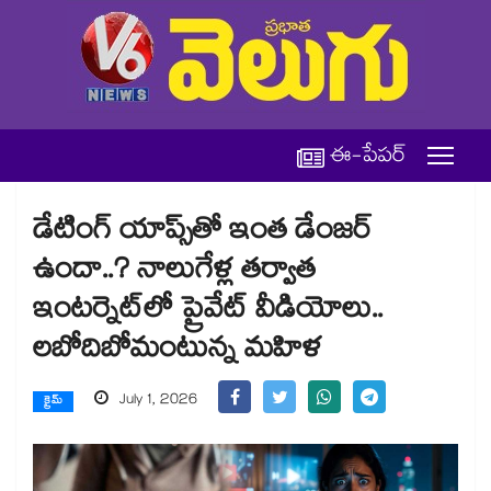
ఈ-పేపర్
డేటింగ్ యాప్స్⁭తో ఇంత డేంజర్
ఉందా..? నాలుగేళ్ల తర్వాత
ఇంటర్నెట్⁭లో ప్రైవేట్ వీడియోలు..
లబోదిబోమంటున్న మహిళ
July 1, 2026
క్రైమ్