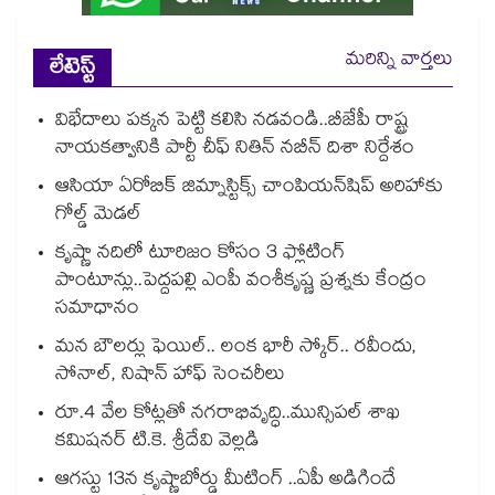
మరిన్ని వార్తలు
లేటెస్ట్
విభేదాలు పక్కన పెట్టి కలిసి నడవండి..బీజేపీ రాష్ట్ర
నాయకత్వానికి పార్టీ చీఫ్ నితిన్ నబీన్ దిశా నిర్దేశం
ఆసియా ఏరోబిక్ జిమ్నాస్టిక్స్ చాంపియన్⁭షిప్ అరిహాకు
గోల్డ్ మెడల్
కృష్ణా నదిలో టూరిజం కోసం 3 ఫ్లోటింగ్
పాంటూన్లు..పెద్దపల్లి ఎంపీ వంశీకృష్ణ ప్రశ్నకు కేంద్రం
సమాధానం
మన బౌలర్లు ఫెయిల్.. లంక భారీ స్కోర్.. రవీందు,
సోనాల్‌‌‌‌, నిషాన్ హాఫ్ సెంచరీలు
రూ.4 వేల కోట్లతో నగరాభివృద్ధి..మున్సిపల్‌‌ శాఖ
కమిషనర్‌‌ టి.కె. శ్రీదేవి వెల్లడి
ఆగస్టు 13న కృష్ణాబోర్డు మీటింగ్ ..ఏపీ అడిగిందే