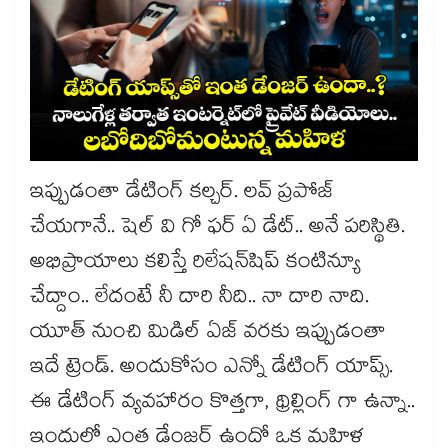
ఇప్పుడంతా డేటింగ్ కల్చర్. లవ్ ప్రపోజ్
చేయగానే.. షెల్ వి గో ఫర్ ఏ డేట్.. అనే పరిస్థితి.
అభిప్రాయాలు కలిస్తే రిలేషన్⁭షిప్ కంటిన్యూ
చేద్దాం.. లేదంటే నీ దారి నీది.. నా దారి నాది.
యూత్ నుంచి మిడిల్ ఏజ్ వరకు ఇప్పుడంతా
ఇదే ట్రెండ్. అందుకోసం ఎన్నో డేటింగ్ యాప్స్.
ఈ డేటింగ్ వ్యవహారం కొత్తగా, థ్రిల్లింగ్ గా ఉన్నా..
ఇందులో ఎంత డేంజర్ ఉందో ఒక మహిళ