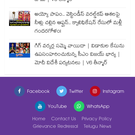
జామ్ | V6 తీన్మార్
అయ్యో పాపం.. వెస్టిండీస్ వరల్డ్‌కప్ ఆశలపై
నీళ్లు చల్లిన ఆఫ్ఘన్.. క్వాలిఫికేషన్ రేసులో మళ్లీ
గందరగోళం!
గిగ్ వర్కర్ల సమ్మె వాయిదా | విడాకుల కేసును
ఉపసంహరించుకున్న సీఎం విజయ్ భార్య |
మోదీ విదేశీ పర్యటనలు | V6 తీన్మార్
Facebook
Twitter
Instagram
YouTube
WhatsApp
Home
Contact Us
Privacy Policy
Grievance Redressal
Telugu News