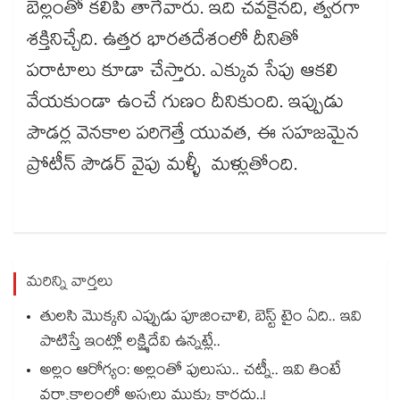
బెల్లంతో కలిపి తాగేవారు. ఇది చవకైనది, త్వరగా
శక్తినిచ్చేది. ఉత్తర భారతదేశంలో దీనితో
పరాటాలు కూడా చేస్తారు. ఎక్కువ సేపు ఆకలి
వేయకుండా ఉంచే గుణం దీనికుంది. ఇప్పుడు
పౌడర్ల వెనకాల పరిగెత్తే యువత, ఈ సహజమైన
ప్రోటీన్ పౌడర్ వైపు మళ్ళీ మళ్లుతోంది.
మరిన్ని వార్తలు
తులసి మొక్కని ఎప్పుడు పూజించాలి, బెస్ట్ టైం ఏది.. ఇవి
పాటిస్తే ఇంట్లో లక్ష్మిదేవి ఉన్నట్లే..
అల్లం ఆరోగ్యం: అల్లంతో పులుసు.. చట్నీ.. ఇవి తింటే
వర్షాకాలంలో అస్సలు ముక్కు కారదు..!