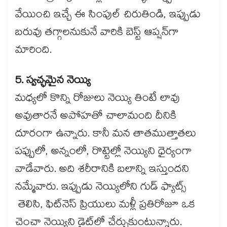
వేయించి ఇచ్చే ఈ సింపుల్ చిరుతిండి, ఇప్పుడు
బరువు తగ్గాలనుకునే వారికి బెస్ట్ ఆప్షన్‌గా
మారింది.
5. స్వచ్ఛమైన నెయ్యి
మధ్యలో కొన్ని రోజులు నెయ్యి తింటే లావు
అవుతారనే అపోహతో చాలామంది దీనికి
దూరంగా ఉన్నారు. కానీ మన తాతముత్తాతలు
పప్పులో, అన్నంలో, రొట్టెల్లో నెయ్యిని ధైర్యంగా
వాడేవారు. అది శరీరానికి బలాన్ని ఇస్తుందని
నమ్మేవారు. ఇప్పుడు నెయ్యిలోని గుడ్ ఫ్యాట్స్
తెలిసి, ఫిట్‌నెస్ ప్రియులు మళ్లీ ప్రతిరోజూ ఒక
చెంచా నెయ్యిని డైట్‌లో చేర్చుకుంటున్నారు.