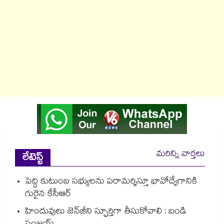
మరిన్ని వార్తలు
లేటెస్ట్
పెద్ది కుటుంబ సభ్యులను పరామర్శిస్తూ భావోద్వేగానికి
గురైన కేసీఆర్
హిందువులు జెన్‌‌‌‌జీని స్ఫూర్తిగా తీసుకోవాలి : బండి