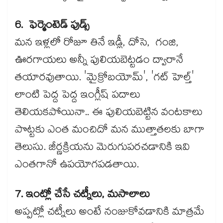
6. ఫెర్మెంటెడ్ ఫుడ్స్
మన ఇళ్లలో రోజూ తినే ఇడ్లీ, దోసె, గంజి,
ఊరగాయలు అన్నీ పులియబెట్టడం ద్వారానే
తయారవుతాయి. 'మైక్రోబయోమ్', 'గట్ హెల్త్'
లాంటి పెద్ద పెద్ద ఇంగ్లీష్ పదాలు
తెలియకపోయినా.. ఈ పులియబెట్టిన వంటకాలు
పొట్టకు ఎంత మంచిదో మన ముత్తాతలకు బాగా
తెలుసు. జీర్ణక్రియను మెరుగుపరచడానికి ఇవి
ఎంతగానో ఉపయోగపడతాయి.
7. ఇంట్లో చేసే చట్నీలు, మసాలాలు
అప్పట్లో చట్నీలు అంటే నంజుకోవడానికి మాత్రమే