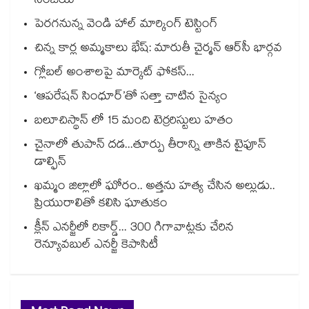
సంజయ్‌‌‌‌
పెరగనున్న వెండి హాల్‌‌ మార్కింగ్ టెస్టింగ్‌‌
చిన్న కార్ల అమ్మకాలు భేష్‌‌‌‌: మారుతీ చైర్మన్ ఆర్‌‌‌‌సీ భార్గవ
గ్లోబల్ అంశాలపై మార్కెట్ ఫోకస్‌‌...
‘ఆపరేషన్ సింధూర్’తో సత్తా చాటిన సైన్యం
బలూచిస్థాన్‌ లో 15 మంది టెర్రరిస్టులు హతం
చైనాలో తుపాన్‌‌‌‌‌‌‌‌ దడ...తూర్పు తీరాన్ని తాకిన టైఫూన్‌‌‌‌‌‌‌‌
డాల్ఫిన్‌‌‌‌‌‌‌‌
ఖమ్మం జిల్లాలో ఘోరం.. అత్తను హత్య చేసిన అల్లుడు..
ప్రియురాలితో కలిసి ఘాతుకం
క్లీన్ ఎనర్జీలో రికార్డ్‌‌... 300 గిగావాట్లకు చేరిన
రెన్యూవబుల్ ఎనర్జీ కెపాసిటీ