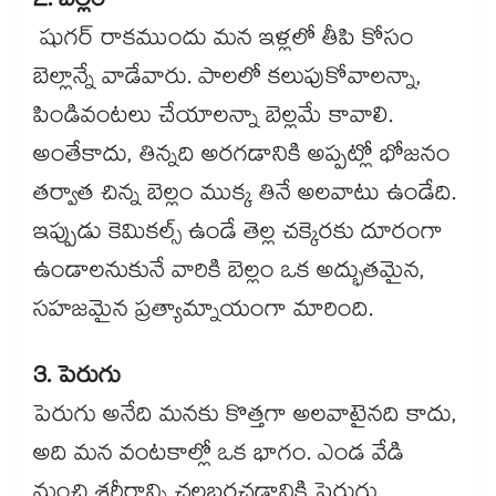
2. బెల్లం
షుగర్ రాకముందు మన ఇళ్లలో తీపి కోసం
బెల్లాన్నే వాడేవారు. పాలలో కలుపుకోవాలన్నా,
పిండివంటలు చేయాలన్నా బెల్లమే కావాలి.
అంతేకాదు, తిన్నది అరగడానికి అప్పట్లో భోజనం
తర్వాత చిన్న బెల్లం ముక్క తినే అలవాటు ఉండేది.
ఇప్పుడు కెమికల్స్ ఉండే తెల్ల చక్కెరకు దూరంగా
ఉండాలనుకునే వారికి బెల్లం ఒక అద్భుతమైన,
సహజమైన ప్రత్యామ్నాయంగా మారింది.
3. పెరుగు
పెరుగు అనేది మనకు కొత్తగా అలవాటైనది కాదు,
అది మన వంటకాల్లో ఒక భాగం. ఎండ వేడి
నుంచి శరీరాన్ని చల్లబరచడానికి పెరుగు,