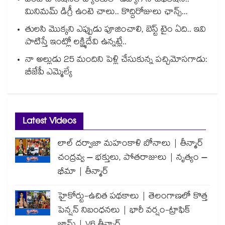
పంజాబ్ నేషనల్ బ్యాంకులో ఉద్యోగ నోటిఫికేషన్..
మినిమమ్ డిగ్రీ ఉంటె చాలు.. కొద్దిరోజులు ఛాన్స్...
తులసి మొక్కని ఎప్పుడు పూజించాలి, బెస్ట్ టైం ఏది.. ఇవి
పాటిస్తే ఇంట్లో లక్ష్మిదేవి ఉన్నట్లే..
నా అల్లుడు 25 మందిని పెళ్లి చేసుకున్న పచ్చిమోసగాడు:
బీజేపీ ఎమ్మెల్యే
Latest Videos
లాల్ దర్వాజా మహంకాళి బోనాలు | తీన్మార్
చంద్రవ్వ – భక్తులు, పోతరాజులు | నృత్యం –
భీమా | తీన్మార్
హైకోర్టు-ఉచిత పథకాలు | తెలంగాణలో కొత్త
పెన్షన్ నిబంధనలు | భారీ వర్షం-ట్రాఫిక్