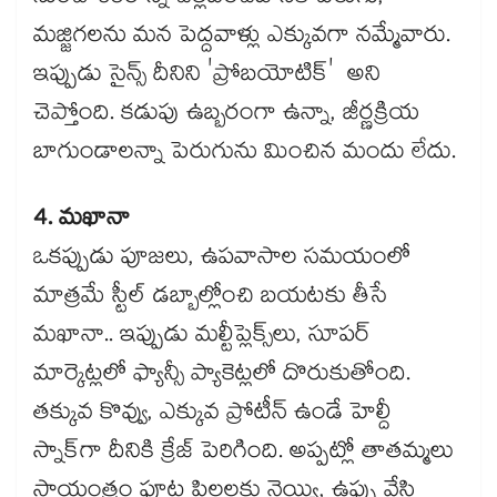
మజ్జిగలను మన పెద్దవాళ్లు ఎక్కువగా నమ్మేవారు.
ఇప్పుడు సైన్స్ దీనిని 'ప్రోబయోటిక్' అని
చెప్తోంది. కడుపు ఉబ్బరంగా ఉన్నా, జీర్ణక్రియ
బాగుండాలన్నా పెరుగును మించిన మందు లేదు.
4. మఖానా
ఒకప్పుడు పూజలు, ఉపవాసాల సమయంలో
మాత్రమే స్టీల్ డబ్బాల్లోంచి బయటకు తీసే
మఖానా.. ఇప్పుడు మల్టీప్లెక్స్‌లు, సూపర్
మార్కెట్లలో ఫ్యాన్సీ ప్యాకెట్లలో దొరుకుతోంది.
తక్కువ కొవ్వు, ఎక్కువ ప్రోటీన్ ఉండే హెల్దీ
స్నాక్‌గా దీనికి క్రేజ్ పెరిగింది. అప్పట్లో తాతమ్మలు
సాయంత్రం పూట పిల్లలకు నెయ్యి, ఉప్పు వేసి