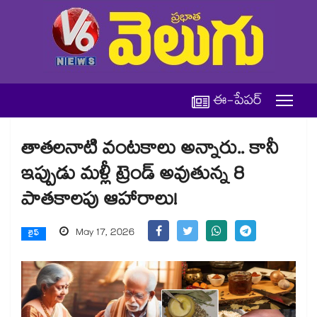
ఈ-పేపర్
తాతలనాటి వంటకాలు అన్నారు.. కానీ
ఇప్పుడు మళ్లీ ట్రెండ్ అవుతున్న 8
పాతకాలపు ఆహారాలు!
May 17, 2026
లైఫ్