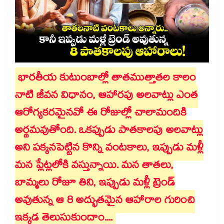
భారతీయ కుటుంబాల్లో తాతముత్తాతల కాలం
నాటి జీవన విధానం, ఆహారపు అలవాట్లు ఎంత
ఆరోగ్యకరమైనవో ఈ రోజుల్లో చాలామందికి
అర్థమవుతోంది. ఒకప్పుడు పాతకాలపు అలవాట్లు
అని పక్కనపెట్టిన కొన్ని వంటకాలు, ఇప్పుడు మళ్లీ
మన ప్లేట్లలోకి వస్తున్నాయి. మన తాతలు,
బామ్మలు రోజూ తిని, ఇప్పుడు మళ్లీ ట్రెండ్
అవుతున్న ఆ 8 అద్భుతమైన ఆహారాల గురించి
ఇక్కడ తెలుసుకుందాం....