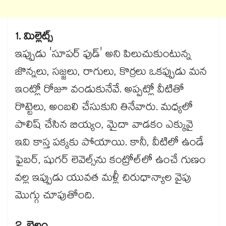
1. మిల్లెట్స్
ఇప్పుడు 'సూపర్ ఫుడ్' అని పిలుచుకుంటున్న
జొన్నలు, సజ్జలు, రాగులు, కొర్రలు ఒకప్పుడు మన
ఇంట్లో రోజూ వండుకునేవే. అప్పట్లో వీటితో
రొట్టెలు, అంబలి చేసుకుని తినేవారు. మధ్యలో
పాలిష్ చేసిన బియ్యం, మైదా వాడకం ఎక్కువై
ఇవి కాస్త పక్కకు పోయాయి. కానీ, వీటిలో ఉండే
ఫైబర్, షుగర్ లెవెల్స్‌ను కంట్రోల్‌లో ఉంచే గుణం
వల్ల ఇప్పుడు యువత మళ్లీ చిరుధాన్యాల వైపు
మొగ్గు చూపుతోంది.