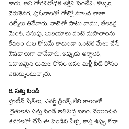
కాదు, అవి రోగనిరోధక శక్తిని పెంచేవి. కొబ్బరి,
వేరుశెనగ, పుదీనాలతో రోట్లో నూరిన తాజా
చట్నీలు తినేవారు. వాటితో పాటు వాము, జీలకర్ర,
మెంతి, పసుపు, మిరియాలు వంటి మసాలాలను
కేవలం రుచి కోసమే కాకుండా ఒంటికి మేలు చేసే
ఔషధాలుగా వాడేవారు. ఇప్పుడు ఆర్గానిక్,
సహజమైన రుచుల కోసం జనం మళ్లీ వీటి కోసం
వెతుక్కుంటున్నారు.
8. సత్తు పిండి
ప్రోటీన్ షేక్‌లు, ఎనర్జీ డ్రింక్స్ లేని కాలంలో
రైతులకు సత్తు పిండే అతిపెద్ద బలం. వేయించిన
శనగలతో చేసే ఈ పిండిని నీళ్లు, కాస్త ఉప్పు లేదా