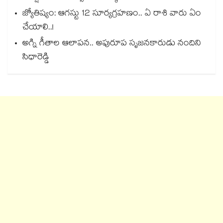
జ్యోతిష్యం: ఆగస్టు 12 సూర్యగ్రహణం.. ఏ రాశి వారు ఏం
చేయాలి..!
అగ్ని గీతాల ఆలాపన.. అపురూప సృజనకారుడు నందిని
సిధారెడ్డి