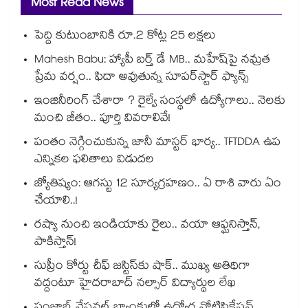
Most Read News
పెద్ది కుటుంబానికి రూ.2 కోట్ల 25 లక్షలు
Mahesh Babu: హ్యాపీ బర్త్ డే MB.. మహేష్‌పై నమ్రత
ప్రేమ వర్షం.. ఫిదా అవుతున్న సూపర్‌స్టార్ ఫ్యాన్స్
ఇంజినీరింగ్ చేశారా ? రైల్వే సంస్థలో ఉద్యోగాలు.. నెలకు
మంచి జీతం.. పూర్తి వివరాలివే!
పంతం నెగ్గించుకున్న జానీ మాస్టర్ భార్య.. TFTDDA ఉప
ఎన్నికల ఫలితాలు విడుదల
జ్యోతిష్యం: ఆగస్టు 12 సూర్యగ్రహణం.. ఏ రాశి వారు ఏం
చేయాలి..!
రష్యా నుంచి ఇండియాకు రైలు.. వయా ఆఫ్ఘనిస్తాన్,
పాకిస్తాన్!
సుప్రీం కోర్టు చీఫ్ జస్టిస్⁭కు షాక్.. ముఖ్య అతిథిగా
వద్దంటూ హైదరాబాద్ నల్సార్ విద్యార్థుల లేఖ