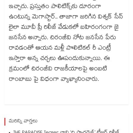
ఇచ్చారు. ప్రస్తుతం పాలిటిక్స్‎కు దూరంగా
ఉంటున్న మెగాస్టార్.. తాజాగా జరిగిన విశ్వక్ సేన్
లైలా మూవీ ప్రీ రిలీజ్ వేడుకలో బహిరంగంగా జై
జనసేన అన్నారు. చిరంజీవి నోట జనసేన పేరు
రావడంతో ఆయన మళ్లీ పొలిటికల్ రీ ఎంట్రీ
ఇస్తారా అన్న చర్చలు ఊపందుకున్నాయి. ఈ
క్రమంలో చిరంజీవి రాజకీయాలపై అంబటి
రాంబాబు పై విధంగా వ్యాఖ్యానించారు.
మరిన్ని వార్తలు