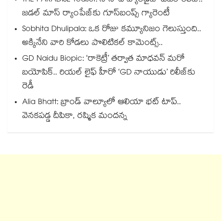
THE PARADISE Teaser: నాని ‘ది ప్యారడైజ్‌‌’ టీజర్ రిలీజ్..
జడల్ మాస్ ర్యాంపేజ్‌కు గూస్‌బంప్స్ గ్యారెంటీ
Sobhita Dhulipala: ఒక రోజు కమ్యూనిజం గెలుస్తుంది..
అక్కినేని వారి కోడలు పొలిటికల్ కామెంట్స్..
GD Naidu Biopic: ‘రాకెట్రీ’ తర్వాత మాధవన్ మరో
బయోపిక్.. రియల్ లైఫ్ హీరో ‘GD నాయుడు’ రిలీజ్⁬కు
రెడీ
Alia Bhatt: బ్రాండ్ వాల్యూలో ఆలియా భట్ టాప్..
వెనకపడ్డ దీపికా, రష్మిక మందన్న