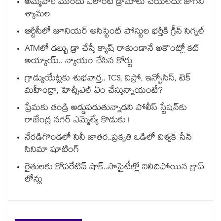
అమ్మవారి ముందు ఎలాంటి డ్రామాలు చేయలేదు: జోగిని
శ్యామల
ఆర్టీసీలో జూనియర్ అసిస్టెంట్‌‌ పోస్టుల భర్తీకి గ్రీన్‌‌ సిగ్నల్
ATMలో డబ్బు డ్రా చేస్తే క్యాష్ రాకుండానే అకౌంట్లో కట్
అయ్యాయ్.. న్యాయం చేసిన కోర్టు
గ్రాడ్యుయేట్లకు శుభవార్త.. TCS, విప్రో, ఇన్ఫోసిస్, టెక్
మహీంద్రా, హెచ్సీఎల్ ఏం చేస్తున్నాయంటే?
ప్రేమకు తండ్రి అడ్డుపడుతున్నాడని పోలీస్ స్టేషన్⁪కు
రాజేంద్ర నగర్ ఎమ్మెల్యే కొడుకు !
నేరడిగొండలో సినీ జాతర..ప్రకృతి ఒడిలో విశ్వక్ సేన్
సినిమా షూటింగ్
రైతులకు కోపరేటివ్ షాక్..సొసైటీల్లో నిలిచిపోయిన క్రాప్
లోన్లు