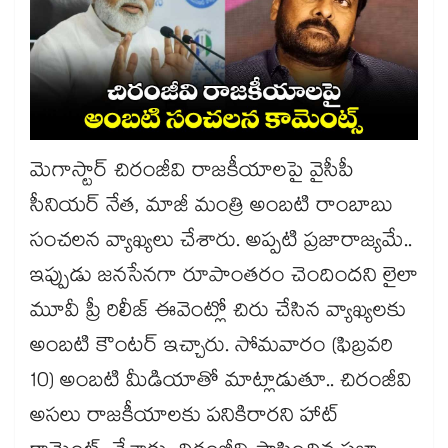
మెగాస్టార్ చిరంజీవి రాజకీయాలపై వైసీపీ
సీనియర్ నేత, మాజీ మంత్రి అంబటి రాంబాబు
సంచలన వ్యాఖ్యలు చేశారు. అప్పటి ప్రజారాజ్యమే..
ఇప్పుడు జనసేనగా రూపాంతరం చెందిందని లైలా
మూవీ ప్రీ రిలీజ్ ఈవెంట్లో చిరు చేసిన వ్యాఖ్యలకు
అంబటి కౌంటర్ ఇచ్చారు. సోమవారం (ఫిబ్రవరి
10) అంబటి మీడియాతో మాట్లాడుతూ.. చిరంజీవి
అసలు రాజకీయాలకు పనికిరారని హాట్