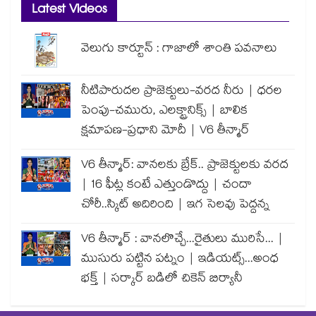
Latest Videos
వెలుగు కార్టూన్ : గాజాలో శాంతి పవనాలు
నీటిపారుదల ప్రాజెక్టులు-వరద నీరు | ధరల
పెంపు-చమురు, ఎలక్ట్రానిక్స్ | బాలిక
క్షమాపణ-ప్రధాని మోదీ | V6 తీన్మార్
V6 తీన్మార్: వానలకు బ్రేక్.. ప్రాజెక్టులకు వరద
| 16 ఫీట్ల కంటే ఎత్తుండొద్దు | చందా
చోరీ..స్కిట్ అదిరింది | ఇగ సెలవు పెద్దన్న
V6 తీన్మార్ : వానలొచ్చే...రైతులు మురిసే... |
ముసురు పట్టిన పట్నం | ఇడియట్స్...అంధ
భక్త్ | సర్కార్ బడిలో చికెన్ బిర్యానీ