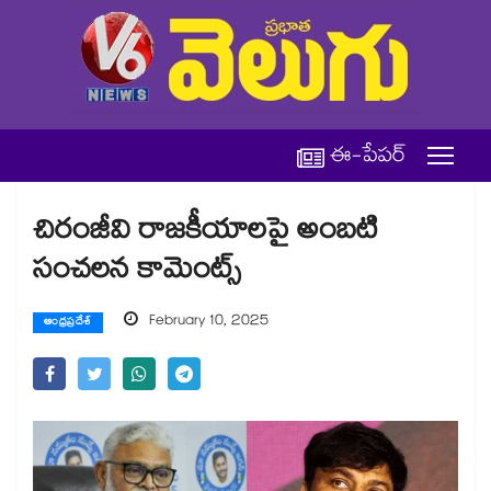
ఈ-పేపర్
చిరంజీవి రాజకీయాలపై అంబటి
సంచలన కామెంట్స్
February 10, 2025
ఆంధ్రప్రదేశ్