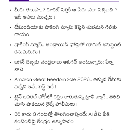
మీకు తెలుసా..? కూకట్ పల్లికి ఆ పేరు ఎలా వచ్చింది ?
ఇదీ అసలు ముచ్చట !
టీమిండియాకు షాకింగ్ న్యూస్: కెప్టెన్ శుభమన్ గిల్‎కు
గాయం
షాకింగ్ న్యూస్.. ఆండ్రాయిడ్ ఫోన్లలో గూగుల్ అసిస్టెంట్
కనుమరుగు !
జగన్ దెబ్బకు చంద్రబాబు అవిగన్ అంటున్నారు: పేర్ని
నాని
Amazon Great Freedom Sale 2026.. తక్కువ రేటుకు
వచ్చేవి ఇవే.. లిస్ట్ ఇదే !
ట్రైన్ జనరల్ బోగీలో రక్తం కారుతున్న ట్రాలీ బ్యాగ్.. తెరిచి
చూసి షాకయిన రైల్వే పోలీసులు !
36 కాదు 3 గంటల్లో తొలగించాల్సిందే: AI డీప్ ఫేక్
కంటెంట్‎పై కేంద్రం ఉక్కుపాదం