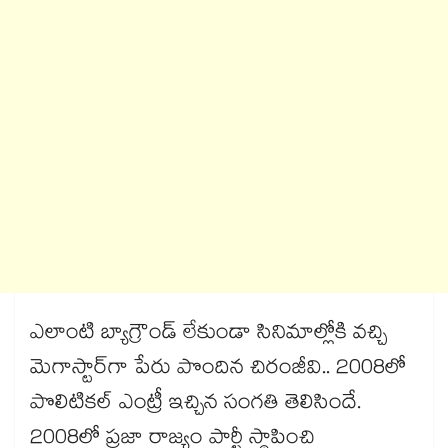
ఎలాంటి బ్యాగ్రౌండ్ లేకుండా సినిమాల్లోకి వచ్చి
మెగాస్టార్‎గా పేరు పొందిన చిరంజీవి.. 2008లో
పొలిటికల్ ఎంట్రీ ఇచ్చిన సంగతి తెలిసిందే.
2008లో ప్రజా రాజ్యం పార్టీ స్థాపించి