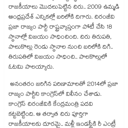
రాజకీయాలు మొదలుపెట్టిన చిరు.. 2009 ఉమ్మడి
ఆంధ్రప్రదేశ్ ఎన్నికల్లో బరిలోకి దిగారు. చిరంజీవి
ప్రజా రాజ్యం పార్టీ రాష్ట్రవ్యాప్తంగా పోటీ చేసి 18
స్థానాల్లో విజయం సాధించింది. చిరు తిరుపతి,
పాలుకొల్లు రెండు స్థానాల నుంచి బరిలోకి దిగి..
తిరుపతిలో విజయం సాధించి.. పాలకొల్లులో
ఓటమి పాలయ్యారు.
అనంతరం జరిగిన పరిణామాలతో 2014లో ప్రజా
రాజ్యం పార్టీని కాంగ్రెస్‎లో విలీనం చేశాడు.
కాంగ్రెస్ చిరంజీవికి కేంద్రమంత్రి పదవి
కట్టబెట్టింది. ఆ తర్వాత చిరు పూర్తిగా
రాజకీయాలకు దూరమై.. మళ్లీ ఇండస్ట్రీకి రీ ఎంట్రీ