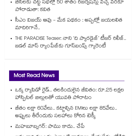
బీసీలకు చట్ట సభల్లో 50 శాతం రిజర్వేషన్లు వచ్చే వరకూ
పోరాడుతా: కవిత
సీఎం విజయ్ ఆవు - మేక పథకం : అప్పట్లో జయలలిత
మాదిరిగానే..
THE PARADISE Teaser: నాని ‘ది ప్యారడైజ్‌‌’ టీజర్ రిలీజ్..
జడల్ మాస్ ర్యాంపేజ్‌కు గూస్‌బంప్స్ గ్యారెంటీ
Most Read News
ఒక్క ర్యాపిడో రైడ్.. తలకిందులైన జీవితం: రూ.25 లక్షల
హాస్పిటల్ బిల్లులతో యువతి పోరాటం
జీతం లక్షా 60వేలు.. కట్టాల్సిన EMIలు లక్షా 85వేలు..
అప్పులు తీరేందుకు సలహాలు కోరిన టెక్కీ
మహబూబ్నగర్: పాము కాదు.. చేపే