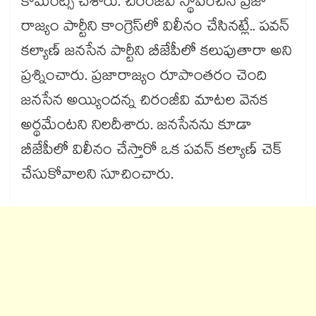
కామెంట్స్ చేశారు. చిరంజీవి స్థాపించిన ప్రజా
రాజ్యం పార్టీని కాంగ్రెస్‎లో విలీనం చేసినట్లే.. పవన్
కల్యాణ్ జనసేన పార్టీని బీజేపీలో కలుపుతారా అని
ప్రశ్నించారు. ప్రజారాజ్యం రూపాంతరం చెంది
జనసేన అయ్యిందన్న చిరంజీవి మాటల వెనక
అర్థమేంటని నిలదీశారు. జనసేనను కూడా
బీజేపీలో విలీనం చేస్తారో ఒక పవన్ కల్యాణ్ చెక్
చేసుకోవాలని సూచించారు.