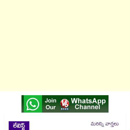
మరిన్ని వార్తలు
లేటెస్ట్