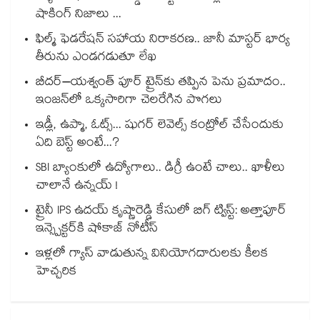
షాకింగ్ నిజాలు ...
ఫిల్మ్ ఫెడరేషన్ సహాయ నిరాకరణ.. జానీ మాస్టర్ భార్య
తీరును ఎండగడుతూ లేఖ
బీదర్–యశ్వంత్ పూర్ ట్రైన్‎కు తప్పిన పెను ప్రమాదం..
ఇంజన్‎లో ఒక్కసారిగా చెలరేగిన పొగలు
ఇడ్లీ, ఉప్మా, ఓట్స్... షుగర్ లెవెల్స్ కంట్రోల్ చేసేందుకు
ఏది బెస్ట్ అంటే...?
SBI బ్యాంకులో ఉద్యోగాలు.. డిగ్రీ ఉంటే చాలు.. ఖాళీలు
చాలానే ఉన్నయ్ !
ట్రైనీ IPS ఉదయ్ కృష్ణారెడ్డి కేసులో బిగ్ ట్విస్ట్: అత్తాపూర్
ఇన్స్పెక్టర్‎కి షోకాజ్ నోటీస్
ఇళ్లలో గ్యాస్ వాడుతున్న వినియోగదారులకు కీలక
హెచ్చరిక