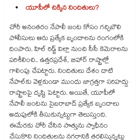
యూపీలో చిక్కిన నిందితులు?
చోరీ అనంతరం నేపాలీ జంట కోసం గచ్చిబౌలి
పోలీసులు ఆరు ప్రత్యేక బృందాలను రంగంలోకి
దింపారు. హిల్ రిడ్జ్ విల్లా నుంచి సీసీ కెమెరాలను
పరిశీలించి.. ఉత్తరప్రదేశ్, బిహార్ రాష్ట్రాల్లో
గాలింపు చేపట్టారు. నిందితులు దేశం దాటి
నేపాల్​కు వెళ్లకుండా ముందు జాగ్రత్తగా సరిహద్దు
రాష్ట్రాలపై దృష్టి పెట్టారు. అయితే, యూపీలో
నేపాలీ జంటను సైబరాబాద్ ప్రత్యేక బృందాలు
అదుపులోకి తీసుకున్నట్టుగా తెలుస్తుంది.
ఈమేరకు చోరీ చేసిన సొత్తును స్వాధీనం
చేసుకొని నిందితులను నగరానికి తరలిస్తున్నట్టు