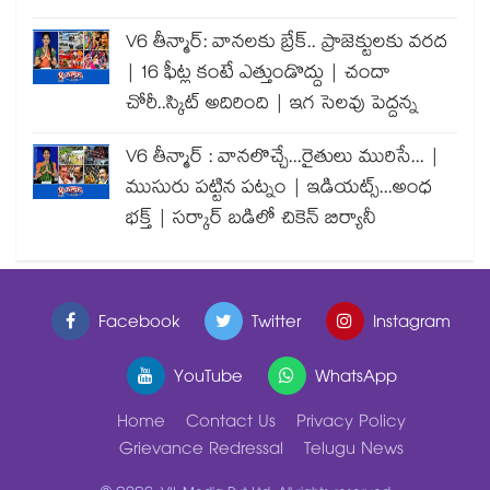
V6 తీన్మార్: వానలకు బ్రేక్.. ప్రాజెక్టులకు వరద
| 16 ఫీట్ల కంటే ఎత్తుండొద్దు | చందా
చోరీ..స్కిట్ అదిరింది | ఇగ సెలవు పెద్దన్న
V6 తీన్మార్ : వానలొచ్చే...రైతులు మురిసే... |
ముసురు పట్టిన పట్నం | ఇడియట్స్...అంధ
భక్త్ | సర్కార్ బడిలో చికెన్ బిర్యానీ
Facebook
Twitter
Instagram
YouTube
WhatsApp
Home
Contact Us
Privacy Policy
Grievance Redressal
Telugu News