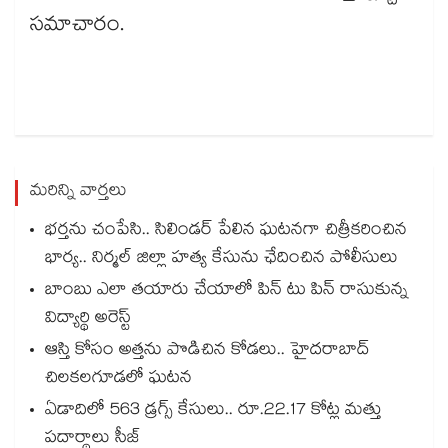
సమాచారం.
మరిన్ని వార్తలు
భర్తను చంపేసి.. సిలిండర్ పేలిన ఘటనగా చిత్రీకరించిన
భార్య.. నిర్మల్ జిల్లా హత్య కేసును ఛేదించిన పోలీసులు
బాంబు ఎలా తయారు చేయాలో పిన్ టు పిన్ రాసుకున్న
విద్యార్థి అరెస్ట్
ఆస్తి కోసం అత్తను పొడిచిన కోడలు.. హైదరాబాద్
చిలకలగూడలో ఘటన
ఏడాదిలో 563 డ్రగ్స్ కేసులు.. రూ.22.17 కోట్ల మత్తు
పదార్థాలు సీజ్