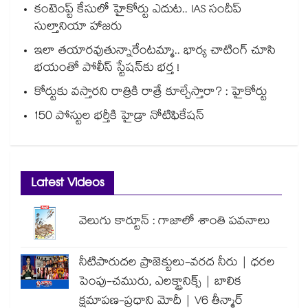
కంటెంప్ట్ కేసులో హైకోర్టు ఎదుట.. IAS సందీప్
సుల్తానియా హాజరు
ఇలా తయారవుతున్నారేంటమ్మా.. భార్య చాటింగ్ చూసి
భయంతో పోలీస్ స్టేషన్⁫కు భర్త !
కోర్టుకు వస్తారని రాత్రికి రాత్రే కూల్చేస్తారా? : హైకోర్టు
150 పోస్టుల భర్తీకి హైడ్రా నోటిఫికేషన్
Latest Videos
వెలుగు కార్టూన్ : గాజాలో శాంతి పవనాలు
నీటిపారుదల ప్రాజెక్టులు-వరద నీరు | ధరల
పెంపు-చమురు, ఎలక్ట్రానిక్స్ | బాలిక
క్షమాపణ-ప్రధాని మోదీ | V6 తీన్మార్