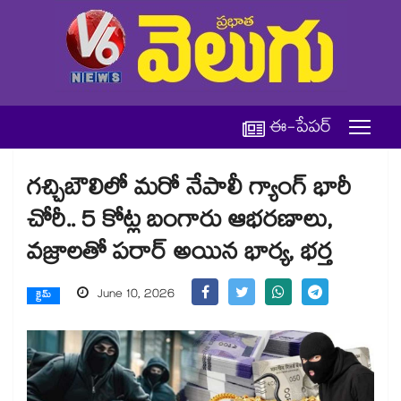
ఈ-పేపర్
గచ్చిబౌలిలో మరో నేపాలీ గ్యాంగ్ భారీ
చోరీ.. 5 కోట్ల బంగారు ఆభరణాలు,
వజ్రాలతో పరార్ అయిన భార్య, భర్త
June 10, 2026
క్రైమ్