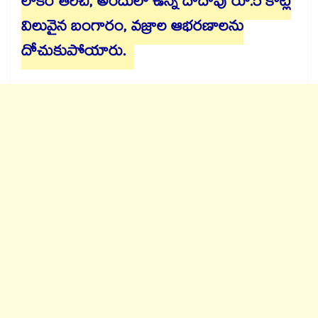
లాకర్ తెరిచి, అందులో ఉన్న దాదాపు రూ.5 కోట్ల
విలువైన బంగారం, వజ్రాల ఆభరణాలను
దోచుకుపోయారు.