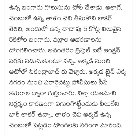
ఉన్న బంగారు గొలుసును చోరీ చేశాడు. అలాగే,
చెంబులో ఉన్న తాళం చెవి తీసుకొని లాకర్
తెరిచి, అందులో ఉన్న దాదాపు 5 కోట్ల విలువైన
5కిలోల బంగారు, వజ్రాల ఆభరణాలను
దొంగలించారు. అనంతరం త్రిపుల్ ఐటీ జంక్షన్
వరకు నడుచుకుంటూ వచ్చి.. అక్కడి నుంచి
ఆటోలో సికింద్రాబాద్ కు వెళ్లారు. అక్కడ ట్రైన్ ఎక్కి
నగరం నుంచి పరారైనట్టు పోలీసులు సీసీ
కెమెరాల ద్వారా గుర్తించారు. విల్లా యజమాని
నిర్లక్ష్యం కారణంగా పగులగొట్టేందుకు వీలులేని
భారీ లాకర్ ఉన్నా.. తాళం చెవి అక్కడే ఉన్న
చెంబులో పెట్టడం దొంగలకు వరంగా మారింది.