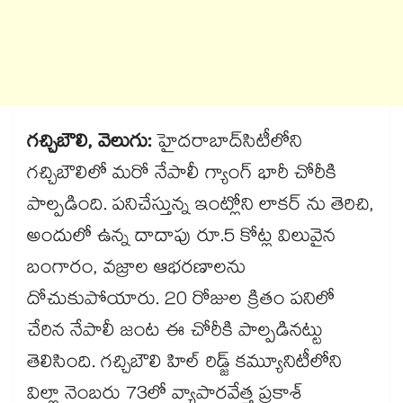
గచ్చిబౌలి, వెలుగు:
హైదరాబాద్​సిటీలోని
గచ్చిబౌలిలో మరో నేపాలీ గ్యాంగ్ భారీ చోరీకి
పాల్పడింది. పనిచేస్తున్న ఇంట్లోని లాకర్ ను తెరిచి,
అందులో ఉన్న దాదాపు రూ.5 కోట్ల విలువైన
బంగారం, వజ్రాల ఆభరణాలను
దోచుకుపోయారు. 20 రోజుల క్రితం పనిలో
చేరిన నేపాలీ జంట ఈ చోరీకి పాల్పడినట్టు
తెలిసింది. గచ్చిబౌలి హిల్ రిడ్జ్ కమ్యూనిటీలోని
విల్లా నెంబరు 73లో వ్యాపారవేత్త ప్రకాశ్