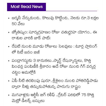
Most Read News
జర్మనీ నేర్చుకుంది.. కొలువు కొట్టింది.. నెలకు రూ.3 లక్షల
50 వేలు
జ్యోతిష్యం: సూర్యగ్రహణం రోజు చతుర్గ్రహ యోగం.. ఈ
రాశుల వారికి జాక్ పాట్!
రేపటి నుంచి మూడు రోజులు సెలవులు : టూర్ల ప్లానింగ్
లో సిటీ జనం బిజీ
పంద్రాగస్టుకు 3 కానుకలు..స్మార్ట్ రేషన్కార్డులు, కొత్త
పింఛన్ల పంపిణీకి శ్రీకారం అదే రోజు నుంచి గిగ్ వర్కర్ల
చట్టం అమల్లోకి
ఏపీ నీటి తరలింపు షురూ..శ్రీశైలం నుంచి పోతిరెడ్డిపాడు
ద్వారా నీళ్లు తన్నుకుపోతున్న పొరుగు రాష్ట్రం
మగవాళ్లకు ఆర్టీసీ బిగ్ రిలీఫ్ ..గ్రేటర్ పరిధిలో 75 కొత్త
మెట్రో డీలక్స్ బస్సులు