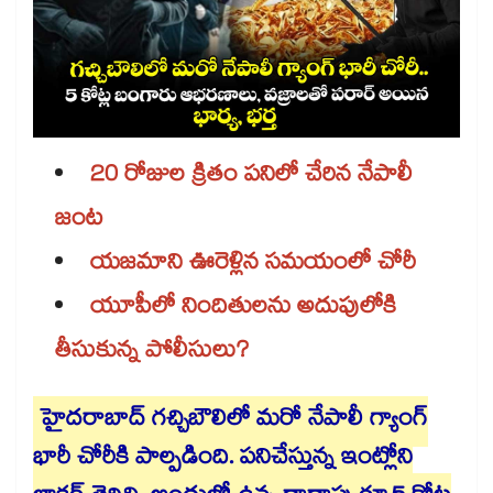
20 రోజుల క్రితం పనిలో చేరిన నేపాలీ
జంట
యజమాని ఊరెళ్లిన సమయంలో చోరీ
యూపీలో నిందితులను అదుపులోకి
తీసుకున్న పోలీసులు?
హైదరాబాద్​ గచ్చిబౌలిలో మరో నేపాలీ గ్యాంగ్
భారీ చోరీకి పాల్పడింది. పనిచేస్తున్న ఇంట్లోని