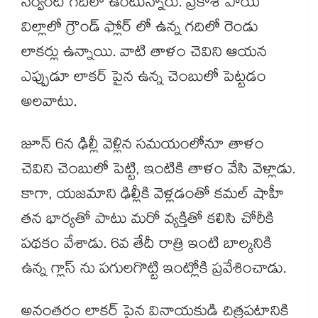
సర్వెంట్ గదిలో ఉంటున్నారు. ప్రకాశ్ పాయ్
విల్లాలో గ్రౌండ్ ఫ్లోర్ లో ఉన్న గదిలో రెండు
లాకర్లు ఉన్నాయి. వాటి తాళం చెవిని ఆయన
ఎప్పుడూ లాకర్ పైన ఉన్న చెంబులో పెట్టడం
అలవాటు.
జూన్ 6న ఢిల్లీ వెళ్లిన సమయంలోనూ తాళం
చెవిని చెంబులో పెట్టి, ఇంటికి తాళం వేసి వెళ్లాడు.
కాగా, యజమాని ఢిల్లీకి వెళ్లడంతో కమల్ షాహీ
తన భార్యతో పాటు మరో వ్యక్తితో కలిసి చోరీకి
పథకం వేశాడు. 6వ తేదీ రాత్రి ఇంటి బాల్కనికి
ఉన్న గ్లాస్ ను పగులగొట్టి ఇంట్లోకి ప్రవేశించాడు.
అనంతరం లాకర్ పైన వినాయకుడి చిత్రపటానికి