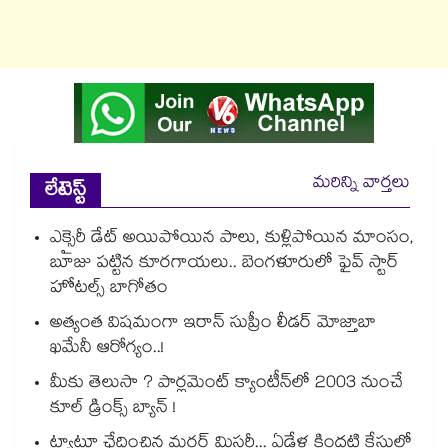
మరిన్ని వార్తలు
లేటెస్ట్
ఎక్సైరీ డేట్ అయిపోయిన పాలు, కుళ్లిపోయిన మాంసం,
బూజు పట్టిన కూరగాయలు.. బెంగళూరులో ఫైవ్ స్టార్
హోటల్స్ బాగోతం
అత్యంత విషమంగా ఇరాన్ సుప్రీం లీడర్ మోజ్తాబా
ఖమేనీ ఆరోగ్యం..!
మీకు తెలుసా ? పార్లమెంట్ క్యాంటీన్⁪లో 2003 నుంచే
కూల్ డ్రింక్స్ బ్యాన్ !
ట్యాటూ ఛేదించిన మర్డర్ మిస్టరీ... ఏడేళ్ల కిందటి కేసులో