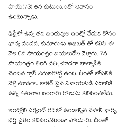
పాయ్(73) తన కుటుంబంతో నివాసం
ఉంటున్నాడు.
ఢిల్లీలో ఉన్న తన బంధువుల ఇంట్లో వేడుక కోసం
భార్య వందన, కుమారుడు అభిజిత్ తో కలిసి ఈ
నెల 6న సాయంత్రం బయలుదేరి వెళ్లారు. 7న
సాయంత్రం తిరిగి వచ్చి చూడగా బాల్కానీకి
చెందిన గ్లాస్ పగులగొట్టి ఉంది. దీంతో లోపలికి
వెళ్లి చూడగా.. లాకర్ పైన వినాయకుడి పటానికి
ఉన్న 4తులాల బంగారు గొలుసు కనిపించలేదు.
ఇంట్లోని సర్వెంట్ గదిలో ఉండాల్సిన నేపాలీ భార్య,
భర్త సైతం కనిపించకుండా పోయారు. దీంతో