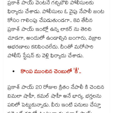
ప్రకాశ్ పాయ్ వెంటనే గచ్చిబౌలి పోలీసులకు
ఫిర్యాదు చేశాడు. పోలీసులు ఓ వైపు నేపాలీ జంట
కోసం గాలింపు చేపడుతుండగా.. 8వ తేదీన
ప్రకాశ్ పాయ్ ఇంట్లో ఉన్న లాకర్ ను తెరిచి
చూడగా, అందులో ఉండాల్సిన బంగారు, వజ్రాల
ఆభరణాలు కనిపించలేదు. దీంతో మరోసారి
పోలీస్ స్టేషన్ కు వెళ్లి ఫిర్యాదు చేశాడు.
కొంప ముంచిన చెంబులో 'కీ'..
ప్రకాశ్ పాయ్ 20 రోజుల క్రితం నేపాలీ కి చెందిన
విమలా షాహీ, కమల్ షాహీ అనే భార్య, భర్తలను
పనిలో పెట్టుకున్నాడు. వీరు ఇంటి పనులు చేస్తూ