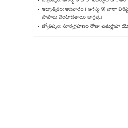
జ్యోతిష్యం: ఆగస్టు 9 చాలా పవర్ఫుల్ డే .. ఆ
ఆధ్యాత్మికం: ఆదివారం ( ఆగస్టు 9) చాలా వి
పాపాలు వెంటాడతాయి జాగ్రత్త..!
జ్యోతిష్యం: సూర్యగ్రహణం రోజు చతుర్గ్రహ య