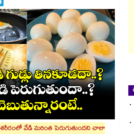
. శరీరంలో వేడి మరింత పెరుగుతుందని చాలా