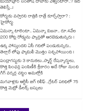
మియాపూర్ సంతోష్ దాబాకు వెళ్తుంటారా..? ఇది
తెలిస్తే...!
కోర్టుకు వస్తారని రాత్రికి రాత్రే కూల్చేస్తారా? :
హైకోర్టు
ఏమన్నా టాలెంటా.. ఏమన్నా విజనా.. రూ.4వేల
200 కోట్ల రోడ్డును ఫ్యాన్లతో ఆరబెడుతున్నరు !
ఉక్క పోస్తుందని ఏసీ గదిలో పండుకున్నరు..
తెల్లారే లోపు ఫ్యామిలీ మొత్తం సచ్చిపోయింది !
పంద్రాగస్టుకు 3 కానుకలు..స్మార్ట్ రేషన్కార్డులు,
కొత్త పింఛన్ల పంపిణీకి శ్రీకారం అదే రోజు నుంచి
గిగ్ వర్కర్ల చట్టం అమల్లోకి
మగవాళ్లకు ఆర్టీసీ బిగ్ రిలీఫ్ ..గ్రేటర్ పరిధిలో 75
కొత్త మెట్రో డీలక్స్ బస్సులు