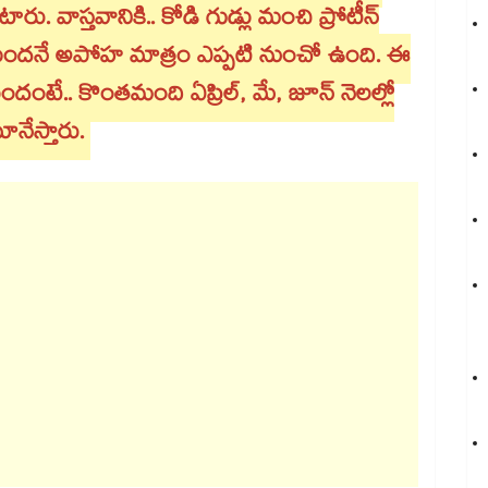
టారు. వాస్తవానికి.. కోడి గుడ్లు మంచి ప్రోటీన్‌
గుతుందనే అపోహ మాత్రం ఎప్పటి నుంచో ఉంది. ఈ
టే.. కొంతమంది ఏప్రిల్, మే, జూన్ నెలల్లో
ానేస్తారు.