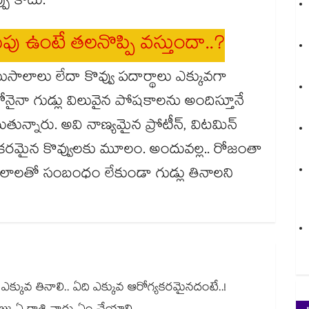
్పు కాదు.
పు ఉంటే తలనొప్పి వస్తుందా..?
సాలాలు లేదా కొవ్వు పదార్థాలు ఎక్కువగా
లోనైనా గుడ్లు విలువైన పోషకాలను అందిస్తూనే
తున్నారు. అవి నాణ్యమైన ప్రోటీన్, విటమిన్
ోగ్యకరమైన కొవ్వులకు మూలం. అందువల్ల.. రోజంతా
లాలతో సంబంధం లేకుండా గుడ్లు తినాలని
ది ఎక్కువ తినాలి.. ఏది ఎక్కువ ఆరోగ్యకరమైనదంటే..!