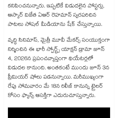
కనిపించనున్నారు. ఇప్పటికే విడుదలైన పోస్టర్లు,
ఆస్కార్ విజేత ఏఆర్ రెహమాన్ స్వరపరిచిన
పాటలు సోషల్ మీడియాను షేక్ చేస్తున్నాయి.
వృద్ధి సినిమాస్, మైత్రీ మూవీ మేకర్స్ సంయుక్తంగా
నిర్మించిన ఈ భారీ స్పోర్ట్స్ యాక్షన్ డ్రామా జూన్
4, 2026న ప్రపంచవ్యాప్తంగా థియేటర్లలో
విడుదల కానుంది. అంతకంటే ముందు జూన్ 3న
ప్రీమియర్ షోలు పడనున్నాయి. మరీముఖ్యంగా
రేపు సోమవారం మే 18న రిలీజ్ కానున్న ట్రైలర్
కోసం ఫ్యాన్స్ ఆసక్తిగా ఎదురుచూస్తున్నారు.