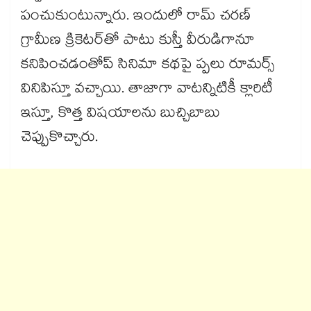
పంచుకుంటున్నారు. ఇందులో రామ్ చరణ్
గ్రామీణ క్రికెటర్‌తో పాటు కుస్తీ వీరుడిగానూ
కనిపించడంతోప్ సినిమా కథపై ప్పలు రూమర్స్
వినిపిస్తూ వచ్చాయి. తాజాగా వాటన్నిటికీ క్లారిటీ
ఇస్తూ, కొత్త విషయాలను బుచ్చిబాబు
చెప్పుకొచ్చారు.