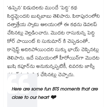
‘ఉప్పెన’ విడుదలకు ముందే ‘పెద్ది’ కథ
సిద్ధమైందని బుచ్చిబాబు తెలిపారు. పిఠాపురంలోని
దత్తాత్రేయ స్వామి ఆలయంలో ఈ కథను డెవలప్
చేసినట్లు వెల్లడించారు. మొదట రాసుకున్న పెద్ది
కోర్ పాయింట్ ని సుకుమార్ కి చెప్పడంతో..
కాన్సెప్ట్ అదిరిపోయిందని సుక్కు భాయ్ చెప్పినట్లు
తెలిపారు. ఇదే సమయంలో హీరోయిన్‌గా మొదట
ఖుషి కపూర్‌ను అనుకున్నప్పటికీ, చివరకు జాన్వీ
కపూర్‌ను ఎంపిక చేసినట్లు చెప్పారు.
Here are some fun BTS moments that are
close to our heart ❤️