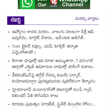
మరిన్ని వార్తలు
లేటెస్ట్
ఉద్యోగం కాదది నరకం.. నాలుగు నెలలుగా వీక్లీ ఆఫ్
ఇవ్వలేదు.. టార్గెట్ చేశారు.. ఇదేంటని అడిగితే..
Toxic ట్రైలర్ రివ్యూ.. యష్ ‘టాక్సిక్’ తర్వాత
ఏమైపోతాడో..!
కిరాణా షాపుల్లో ఇవి కూడా అమ్ముతారా..? వరంగల్
జిల్లాలో ఎక్సైజ్ అధికారుల దాడుల్లో షాకింగ్ నిజాలు..
డీలిమిటేషన్‎పై తగ్గేదే లేదన్న విజయ్ సర్కార్..
నియోజకవర్గాల పునర్విభజనకు వ్యతిరేకంగా తీర్మానం
హైదరాబాద్⁪ చందానగర్⁫లో బెలూన్లలో నింపే గ్యాస్
సిలిండర్ పేలి తెగిపడిన కాలు
కూటమి ప్రభుత్వం హెరిటేజ్, ప్రైవేట్ డెయిరీల కోసం...