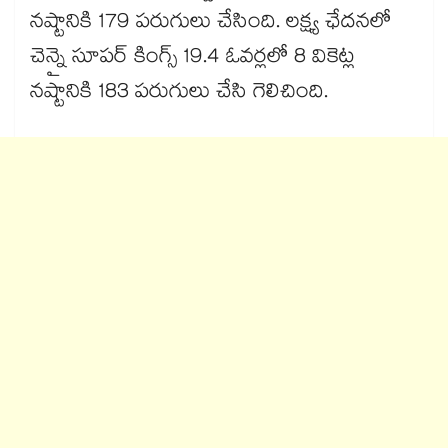
నష్టానికి 179 పరుగులు చేసింది. లక్ష్య ఛేదనలో
చెన్నై సూపర్ కింగ్స్ 19.4 ఓవర్లలో 8 వికెట్ల
నష్టానికి 183 పరుగులు చేసి గెలిచింది.