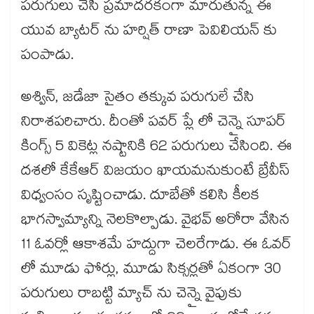
పరుగులు చేసి ప్రమాదరకంగా మారుతున్న ఈ
యువ బ్యాటర్ ను హర్షిత్ రాణా పెవిలియన్ కు
పంపాడు.
అశ్విన్, జడేజా సైతం తక్కువ పరుగులే చేసి
నిరాశపరిచారు. దీంతో పవర్ ప్లే లో చెన్నై సూపర్
కింగ్స్ 5 వికెట్ల నష్టానికి 62 పరుగులు చేసింది. ఈ
దశలో కేకేఆర్ విజయం ఖాయమనుకుంటే బ్రేవీస్
విధ్వంసం సృష్టించాడు. దూబేతో కలిసి కీలక
భాగస్వామ్యాన్ని నెలకొల్పాడు. వైభవ్ అరోరా వేసిన
11 ఓవర్లో ఆకాశమే హద్దుగా చెలరేగాడు. ఈ ఓవర్
లో మూడు ఫోర్లు, మూడు సిక్సర్లతో ఏకంగా 30
పరుగులు రాబట్టి మ్యాచ్ ను చెన్నై వైపుకు