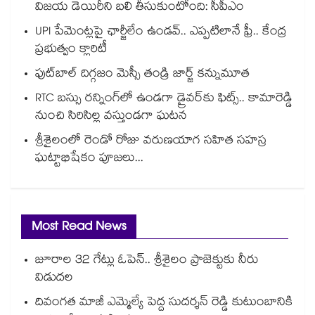
విజయ డెయిరీని బలి తీసుకుంటోంది: సీపీఎం
UPI పేమెంట్లపై ఛార్జీలేం ఉండవ్.. ఎప్పటిలానే ఫ్రీ.. కేంద్ర
ప్రభుత్వం క్లారిటీ
ఫుట్‎బాల్ దిగ్గజం మెస్సీ తండ్రి జార్జ్ కన్నుమూత
RTC బస్సు రన్నింగ్⁫లో ఉండగా డ్రైవర్‌కు ఫిట్స్.. కామారెడ్డి
నుంచి సిరిసిల్ల వస్తుండగా ఘటన
శ్రీశైలంలో రెండో రోజు వరుణయాగ సహిత సహస్ర
ఘట్టాభిషేకం పూజలు...
Most Read News
జూరాల 32 గేట్లు ఓపెన్.. శ్రీశైలం ప్రాజెక్టుకు నీరు
విడుదల
దివంగత మాజీ ఎమ్మెల్యే పెద్ద సుదర్శన్ రెడ్డి కుటుంబానికి