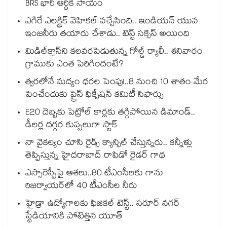
BRS భారీ ఆర్థిక సాయం
ఎగిరే ఎలక్ట్రిక్ వెహికల్ వచ్చేసింది.. ఇండియన్ యువ
ఇంజనీరు తయారు చేశాడు.. టెస్ట్ సక్సెస్ అయింది
మిడిల్‌క్లాస్‌ని కలవరపెడుతున్న గోల్డ్ ర్యాలీ.. శనివారం
గ్రాముకు ఎంత పెరిగిందంటే?
త్వరలోనే మద్యం ధ‌‌ర‌‌ల పెంపు!..8 నుంచి 10 శాతం మేర
పెంచేందుకు ప్రైస్ ఫిక్సేష‌‌న్ క‌‌మిటీ సిఫార్సు
E20 దెబ్బకు పెట్రోల్ కార్లకు తగ్గిపోయిన డిమాండ్..
డీలర్ల దగ్గర కుప్పలుగా స్టాక్
నా వైకల్యం చూసి రైడ్స్ క్యాన్సిల్ చేస్తున్నరు.. కన్నీళ్లు
తెప్పిస్తున్న హైదరాబాద్ రాపిడో రైడర్ గాథ
ఎస్సారెస్పీపై ఆశలు..80 టీఎంసీలకు గాను
రిజర్వాయర్‌‌‌‌‌‌‌‌‌‌‌‌‌‌‌‌లో 40 టీఎంసీల నీరు
హైడ్రా ఉద్యోగాలకు ఫిజికల్ టెస్ట్.. సరూర్ నగర్
స్టేడియానికి పోటెత్తిన యూత్