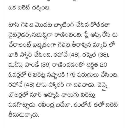
ఒక వికెట్ దక్కింది.
టాస్ గెలిచి మొదట బ్యాటింగ్ చేసిన కోల్‌‌‌‌‌‌‌‌‌‌‌‌‌‌‌‌‌‌‌‌‌‌‌‌‌‌‌‌‌‌‌‌‌‌‌‌‌‌‌‌‌‌‌‌‌‌‌‌‌‌‌‌‌‌‌‌‌‌‌‌‌‌‌‌‌‌‌‌‌‌‌‌‌‌‌‌‌‌‌‌‌‌‌‌‌‌‌‌‌‌‌‌‌‌‌‌‌‌‌‌‌‌‌‌‌‌‌‌‌‌‌‌‌‌‌‌‌‌‌‌‌‌‌‌‌‌‌‌‌‌‌‌‌‌‌‌‌‌‌‌‌‌‌‌‌‌‌‌‌‌‌‌‌‌‌‌‌‌‌‌‌‌‌‌‌‌‌‌‌‌‌‌‌‌‌‌‌‌‌‌‌‌‌‌‌‌‌‌‌‌‌‌‌‌‌‌‌‌‌‌‌‌‌‌‌‌‌‌‌‌‌‌‌‌‌‌‌‌‌‌‌‌‌‌‌‌‌‌‌‌‌‌‌‌‌‌‌‌‌‌‌‌‌‌‌‌‌‌‌‌‌‌‌‌‌‌‌‌‌‌‌‌‌‌‌‌‌‌‌‌‌‌‌‌‌‌‌‌‌‌‌‌‌‌‌‌‌‌‌‌‌‌‌‌‌‌‌‌‌‌‌‌‌‌‌‌‌‌‌‌‌‌‌‌‌‌‌‌‌‌‌‌‌‌‌‌‌‌‌‌‌‌‌‌‌‌‌‌‌‌‌‌‌‌‌‌‌‌‌‌‌‌‌‌‌‌‌‌‌‌‌‌‌‌‌‌‌‌‌‌‌‌‌‌‌‌‌‌‌‌‌‌‌‌‌‌‌‌‌‌‌‌‌‌‌‌‌‌‌‌‌‌‌‌‌‌‌‌‌‌‌‌‌‌‌‌‌‌‌‌‌‌‌‌‌‌‌‌‌‌‌‌‌‌‌‌‌‌‌‌‌‌‌‌‌‌‌‌‌‌‌‌‌‌‌‌‌‌‌‌‌‌‌‌‌‌‌‌‌‌‌‌‌‌‌‌‌‌‌‌‌‌‌‌‌‌‌‌‌‌‌‌‌‌‌‌‌‌‌‌‌‌‌‌‌‌‌‌‌‌‌‌కతా
నైట్‌‌‌‌‌‌‌‌‌‌‌‌‌‌‌‌‌‌‌‌‌‌‌‌‌‌‌‌‌‌‌‌‌‌‌‌‌‌‌‌‌‌‌‌‌‌‌‌‌‌‌‌‌‌‌‌‌‌‌‌‌‌‌‌‌‌‌‌‌‌‌‌‌‌‌‌‌‌‌‌‌‌‌‌‌‌‌‌‌‌‌‌‌‌‌‌‌‌‌‌‌‌‌‌‌‌‌‌‌‌‌‌‌‌‌‌‌‌‌‌‌‌‌‌‌‌‌‌‌‌‌‌‌‌‌‌‌‌‌‌‌‌‌‌‌‌‌‌‌‌‌‌‌‌‌‌‌‌‌‌‌‌‌‌‌‌‌‌‌‌‌‌‌‌‌‌‌‌‌‌‌‌‌‌‌‌‌‌‌‌‌‌‌‌‌‌‌‌‌‌‌‌‌‌‌‌‌‌‌‌‌‌‌‌‌‌‌‌‌‌‌‌‌‌‌‌‌‌‌‌‌‌‌‌‌‌‌‌‌‌‌‌‌‌‌‌‌‌‌‌‌‌‌‌‌‌‌‌‌‌‌‌‌‌‌‌‌‌‌‌‌‌‌‌‌‌‌‌‌‌‌‌‌‌‌‌‌‌‌‌‌‌‌‌‌‌‌‌‌‌‌‌‌‌‌‌‌‌‌‌‌‌‌‌‌‌‌‌‌‌‌‌‌‌‌‌‌‌‌‌‌‌‌‌‌‌‌‌‌‌‌‌‌‌‌‌‌‌‌‌‌‌‌‌‌‌‌‌‌‌‌‌‌‌‌‌‌‌‌‌‌‌‌‌‌‌‌‌‌‌‌‌‌‌‌‌‌‌‌‌‌‌‌‌‌‌‌‌‌‌‌‌‌‌‌‌‌‌‌‌‌‌‌‌‌‌‌‌‌‌‌‌‌‌‌‌‌‌‌‌‌‌‌‌‌‌‌‌‌‌‌‌‌‌‌‌‌‌‌‌‌‌‌‌‌‌‌‌‌‌‌‌‌‌‌‌‌‌‌‌‌‌‌‌‌‌‌‌‌‌‌‌‌‌‌‌‌‌‌‌‌‌‌‌‌‌‌‌‌‌‌‌‌‌‌‌‌‌‌‌‌‌రైడర్స్‌‌‌‌‌‌‌‌‌‌‌‌‌‌‌‌‌‌‌‌‌‌‌‌‌‌‌‌‌‌‌‌‌‌‌‌‌‌‌‌‌‌‌‌‌‌‌‌‌‌‌‌‌‌‌‌‌‌‌‌‌‌‌‌‌‌‌‌‌‌‌‌‌‌‌‌‌‌‌‌‌‌‌‌‌‌‌‌‌‌‌‌‌‌‌‌‌‌‌‌‌‌‌‌‌‌‌‌‌‌‌‌‌‌‌‌‌‌‌‌‌‌‌‌‌‌‌‌‌‌‌‌‌‌‌‌‌‌‌‌‌‌‌‌‌‌‌‌‌‌‌‌‌‌‌‌‌‌‌‌‌‌‌‌‌‌‌‌‌‌‌‌‌‌‌‌‌‌‌‌‌‌‌‌‌‌‌‌‌‌‌‌‌‌‌‌‌‌‌‌‌‌‌‌‌‌‌‌‌‌‌‌‌‌‌‌‌‌‌‌‌‌‌‌‌‌‌‌‌‌‌‌‌‌‌‌‌‌‌‌‌‌‌‌‌‌‌‌‌‌‌‌‌‌‌‌‌‌‌‌‌‌‌‌‌‌‌‌‌‌‌‌‌‌‌‌‌‌‌‌‌‌‌‌‌‌‌‌‌‌‌‌‌‌‌‌‌‌‌‌‌‌‌‌‌‌‌‌‌‌‌‌‌‌‌‌‌‌‌‌‌‌‌‌‌‌‌‌‌‌‌‌‌‌‌‌‌‌‌‌‌‌‌‌‌‌‌‌‌‌‌‌‌‌‌‌‌‌‌‌‌‌‌‌‌‌‌‌‌‌‌‌‌‌‌‌‌‌‌‌‌‌‌‌‌‌‌‌‌‌‌‌‌‌‌‌‌‌‌‌‌‌‌‌‌‌‌‌‌‌‌‌‌‌‌‌‌‌‌‌‌‌‌‌‌‌‌‌‌‌‌‌‌‌‌‌‌‌‌‌‌‌‌‌‌‌‌‌‌‌‌‌‌‌‌‌‌‌‌‌‌‌‌‌‌‌‌‌‌‌‌‌‌‌‌‌‌‌‌‌‌‌‌‌‌‌‌‌‌‌‌‌‌‌‌‌‌‌‌‌‌‌‌‌‌‌‌‌‌‌‌‌ సమిష్టిగా రాణించింది. ప్లే ఆఫ్స్ రేస్ కు
చేరాలంటే ఖచ్చితంగా గెలిచి తీరాల్సిన మ్యాచ్ లో
భారీ స్కోర్ చేసింది. రహానే (48), రస్సెల్ (38),
మనీష్ పాండే (36) రాణించడంతో నిర్ణీత 20
ఓవర్లలో 6 వికెట్ల నష్టానికి 179 పరుగులు చేసింది.
రహానే (48) టాప్ స్కోరర్ గా నిలిచాడు. చెన్నై
బౌలర్లలో నూర్ అహ్మద్ నాలుగు వికెట్లు
పడగొట్టాడు. రవీంద్ర జడేజా, కంబోజ్ తలో వికెట్
తీసుకున్నారు.