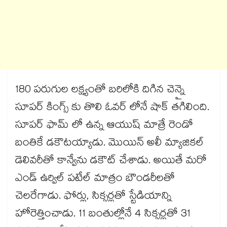
180 పరుగుల లక్ష్యంతో బరిలోకి దిగిన చెన్నై
సూపర్ కింగ్స్ కు తొలి ఓవర్ లోనే షాక్ తగిలింది.
సూపర్ ఫామ్ లో ఉన్న ఆయుష్ మాత్రే రెండో
బంతికే డకౌటయ్యాడు. మొయిన్ అలీ మ్యాజికల్
డెలివరీతో కాన్వేను డకౌట్ చేశాడు. అయితే మరో
ఎండ్ ఉర్విల్ పటేల్ మాత్రం బౌండరీలతో
చెలరేగాడు. ఫోర్లు, సిక్సర్లతో స్టేడియాన్ని
హోరెత్తించాడు. 11 బంతుల్లోనే 4 సిక్సర్లతో 31