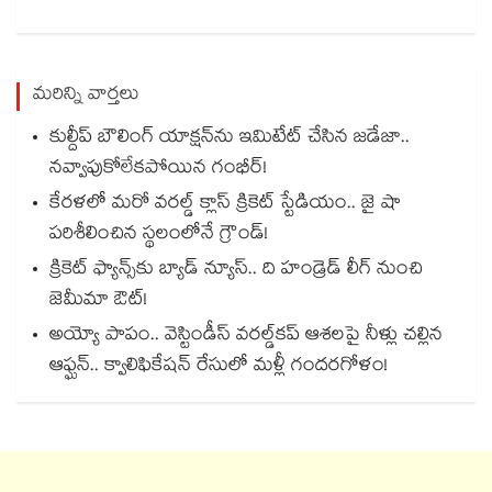
మరిన్ని వార్తలు
కుల్దీప్ బౌలింగ్ యాక్షన్‌ను ఇమిటేట్ చేసిన జడేజా..
నవ్వాపుకోలేకపోయిన గంభీర్!
కేరళలో మరో వరల్డ్ క్లాస్ క్రికెట్ స్టేడియం.. జై షా
పరిశీలించిన స్థలంలోనే గ్రౌండ్!
క్రికెట్ ఫ్యాన్స్‌కు బ్యాడ్ న్యూస్.. ది హండ్రెడ్ లీగ్ నుంచి
జెమీమా ఔట్!
అయ్యో పాపం.. వెస్టిండీస్ వరల్డ్‌కప్ ఆశలపై నీళ్లు చల్లిన
ఆఫ్ఘన్.. క్వాలిఫికేషన్ రేసులో మళ్లీ గందరగోళం!