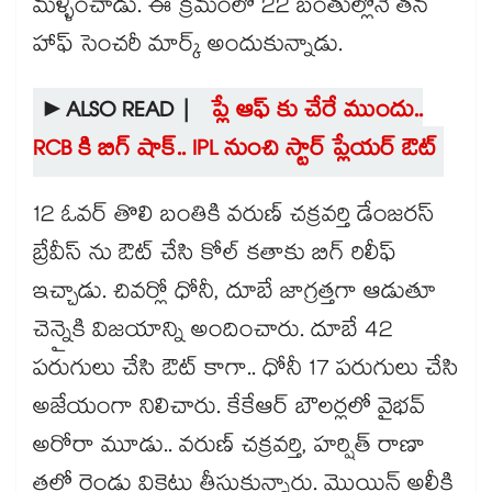
మళ్ళించాడు. ఈ క్రమంలో 22 బంతుల్లోనే తన
హాఫ్ సెంచరీ మార్క్ అందుకున్నాడు.
►ALSO READ |
ప్లే ఆఫ్ కు చేరే ముందు..
RCB కి బిగ్ షాక్.. IPL నుంచి స్టార్ ప్లేయర్ ఔట్
12 ఓవర్ తొలి బంతికి వరుణ్ చక్రవర్తి డేంజరస్
బ్రేవీస్ ను ఔట్ చేసి కోల్ కతాకు బిగ్ రిలీఫ్
ఇచ్చాడు. చివర్లో ధోనీ, దూబే జాగ్రత్తగా ఆడుతూ
చెన్నైకి విజయాన్ని అందించారు. దూబే 42
పరుగులు చేసి ఔట్ కాగా.. ధోనీ 17 పరుగులు చేసి
అజేయంగా నిలిచారు. కేకేఆర్ బౌలర్లలో వైభవ్
అరోరా మూడు.. వరుణ్ చక్రవర్తి, హర్షిత్ రాణా
తలో రెండు వికెట్లు తీసుకున్నారు. మొయిన్ అలీకి