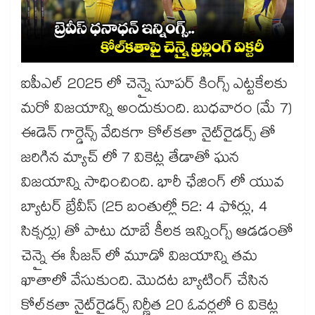
ఐపీఎల్ 2025 లో చెన్నై సూపర్ కింగ్స్ ఎట్టకేలకు
మరో విజయాన్ని అందుకుంది. బుధవారం (మే 7)
ఈడెన్ గార్డెన్స్ వేదికగా కోల్‌‌‌‌‌‌‌‌‌‌‌‌‌‌‌‌‌‌‌‌‌‌‌‌‌‌‌‌‌‌‌‌‌‌‌‌‌‌‌‌‌‌‌‌‌‌‌‌‌‌‌‌‌‌‌‌‌‌‌‌‌‌‌‌‌‌‌‌‌‌‌‌‌‌‌‌‌‌‌‌‌‌‌‌‌‌‌‌‌‌‌‌‌‌‌‌‌‌‌‌‌‌‌‌‌‌‌‌‌‌‌‌‌‌‌‌‌‌‌‌‌‌‌‌‌‌‌‌‌‌‌‌‌‌‌‌‌‌‌‌‌‌‌‌‌‌‌‌‌‌‌‌‌‌‌‌‌‌‌‌‌‌‌‌‌‌‌‌‌‌‌‌‌‌‌‌‌‌‌‌‌‌‌‌‌‌‌‌‌‌‌‌‌‌‌‌‌‌‌‌‌‌‌‌‌‌‌‌‌‌‌‌‌‌‌‌‌‌‌‌‌‌‌‌‌‌‌‌‌‌‌‌‌‌‌‌‌‌‌‌‌‌‌‌‌‌‌‌‌‌‌‌‌‌‌‌‌‌‌‌‌‌‌‌‌‌‌‌‌‌‌‌‌‌‌‌‌‌‌‌‌‌‌‌‌‌‌‌‌‌‌‌‌‌‌‌‌‌‌‌‌‌‌‌‌‌‌‌‌‌‌‌‌‌‌‌‌‌‌‌‌‌‌‌‌‌‌‌‌‌‌‌‌‌‌‌‌‌‌‌‌‌‌‌‌‌‌‌‌‌‌‌‌‌‌‌‌‌‌‌‌‌‌‌‌‌‌‌‌‌‌‌‌‌‌‌‌‌‌‌‌‌‌‌‌‌‌‌‌‌‌‌‌‌‌‌‌‌‌‌‌‌‌‌‌‌‌‌‌‌‌‌‌‌‌‌‌‌‌‌‌‌‌‌‌‌‌‌‌‌‌‌‌‌‌‌‌‌‌‌‌‌‌‌‌‌‌‌‌‌‌‌‌‌‌‌‌‌‌‌‌‌‌‌‌‌‌‌‌‌‌‌‌‌‌‌‌‌‌‌‌‌‌‌‌‌‌‌‌‌‌‌‌‌‌‌‌‌‌‌‌‌‌‌‌‌‌‌‌‌‌‌కతా నైట్‌‌‌‌‌‌‌‌‌‌‌‌‌‌‌‌‌‌‌‌‌‌‌‌‌‌‌‌‌‌‌‌‌‌‌‌‌‌‌‌‌‌‌‌‌‌‌‌‌‌‌‌‌‌‌‌‌‌‌‌‌‌‌‌‌‌‌‌‌‌‌‌‌‌‌‌‌‌‌‌‌‌‌‌‌‌‌‌‌‌‌‌‌‌‌‌‌‌‌‌‌‌‌‌‌‌‌‌‌‌‌‌‌‌‌‌‌‌‌‌‌‌‌‌‌‌‌‌‌‌‌‌‌‌‌‌‌‌‌‌‌‌‌‌‌‌‌‌‌‌‌‌‌‌‌‌‌‌‌‌‌‌‌‌‌‌‌‌‌‌‌‌‌‌‌‌‌‌‌‌‌‌‌‌‌‌‌‌‌‌‌‌‌‌‌‌‌‌‌‌‌‌‌‌‌‌‌‌‌‌‌‌‌‌‌‌‌‌‌‌‌‌‌‌‌‌‌‌‌‌‌‌‌‌‌‌‌‌‌‌‌‌‌‌‌‌‌‌‌‌‌‌‌‌‌‌‌‌‌‌‌‌‌‌‌‌‌‌‌‌‌‌‌‌‌‌‌‌‌‌‌‌‌‌‌‌‌‌‌‌‌‌‌‌‌‌‌‌‌‌‌‌‌‌‌‌‌‌‌‌‌‌‌‌‌‌‌‌‌‌‌‌‌‌‌‌‌‌‌‌‌‌‌‌‌‌‌‌‌‌‌‌‌‌‌‌‌‌‌‌‌‌‌‌‌‌‌‌‌‌‌‌‌‌‌‌‌‌‌‌‌‌‌‌‌‌‌‌‌‌‌‌‌‌‌‌‌‌‌‌‌‌‌‌‌‌‌‌‌‌‌‌‌‌‌‌‌‌‌‌‌‌‌‌‌‌‌‌‌‌‌‌‌‌‌‌‌‌‌‌‌‌‌‌‌‌‌‌‌‌‌‌‌‌‌‌‌‌‌‌‌‌‌‌‌‌‌‌‌‌‌‌‌‌‌‌‌‌‌‌‌‌‌‌‌‌‌‌‌‌‌‌‌‌‌‌‌‌‌‌‌‌‌‌‌‌‌‌‌‌‌‌‌‌‌‌‌‌‌‌‌‌రైడర్స్‌‌‌‌‌‌‌‌‌‌‌‌‌‌‌‌‌‌‌‌‌‌‌‌‌‌‌‌‌‌‌‌‌‌‌‌‌‌‌‌‌‌‌‌‌‌‌‌‌‌‌‌‌‌‌‌‌‌‌‌‌‌‌‌‌‌‌‌‌‌‌‌‌‌‌‌‌‌‌‌‌‌‌‌‌‌‌‌‌‌‌‌‌‌‌‌‌‌‌‌‌‌‌‌‌‌‌‌‌‌‌‌‌‌‌‌‌‌‌‌‌‌‌‌‌‌‌‌‌‌‌‌‌‌‌‌‌‌‌‌‌‌‌‌‌‌‌‌‌‌‌‌‌‌‌‌‌‌‌‌‌‌‌‌‌‌‌‌‌‌‌‌‌‌‌‌‌‌‌‌‌‌‌‌‌‌‌‌‌‌‌‌‌‌‌‌‌‌‌‌‌‌‌‌‌‌‌‌‌‌‌‌‌‌‌‌‌‌‌‌‌‌‌‌‌‌‌‌‌‌‌‌‌‌‌‌‌‌‌‌‌‌‌‌‌‌‌‌‌‌‌‌‌‌‌‌‌‌‌‌‌‌‌‌‌‌‌‌‌‌‌‌‌‌‌‌‌‌‌‌‌‌‌‌‌‌‌‌‌‌‌‌‌‌‌‌‌‌‌‌‌‌‌‌‌‌‌‌‌‌‌‌‌‌‌‌‌‌‌‌‌‌‌‌‌‌‌‌‌‌‌‌‌‌‌‌‌‌‌‌‌‌‌‌‌‌‌‌‌‌‌‌‌‌‌‌‌‌‌‌‌‌‌‌‌‌‌‌‌‌‌‌‌‌‌‌‌‌‌‌‌‌‌‌‌‌‌‌‌‌‌‌‌‌‌‌‌‌‌‌‌‌‌‌‌‌‌‌‌‌‌‌‌‌‌‌‌‌‌‌‌‌‌‌‌‌‌‌‌‌‌‌‌‌‌‌‌‌‌‌‌‌‌‌‌‌‌‌‌‌‌‌‌‌‌‌‌‌‌‌‌‌‌‌‌‌‌‌‌‌‌‌‌‌‌‌‌‌‌‌‌‌‌‌‌‌‌‌‌‌‌‌‌‌‌‌‌‌‌‌‌‌‌‌‌‌‌‌‌‌‌‌ తో
జరిగిన మ్యాచ్ లో 7 వికెట్ల తేడాతో ఘన
విజయాన్ని సాధించింది. భారీ ఛేజింగ్ లో యువ
బ్యాటర్ బ్రేవీస్ (25 బంతుల్లో 52: 4 ఫోర్లు, 4
సిక్సర్లు) తో పాటు దూబే కీలక ఇన్నింగ్స్ ఆడడంతో
చెన్నై ఈ సీజన్ లో మూడో విజయాన్ని తమ
ఖాతాలో వేసుకుంది. మొదట బ్యాటింగ్ చేసిన
కోల్‌‌‌‌‌‌‌‌‌‌‌‌‌‌‌‌‌‌‌‌‌‌‌‌‌‌‌‌‌‌‌‌‌‌‌‌‌‌‌‌‌‌‌‌‌‌‌‌‌‌‌‌‌‌‌‌‌‌‌‌‌‌‌‌‌‌‌‌‌‌‌‌‌‌‌‌‌‌‌‌‌‌‌‌‌‌‌‌‌‌‌‌‌‌‌‌‌‌‌‌‌‌‌‌‌‌‌‌‌‌‌‌‌‌‌‌‌‌‌‌‌‌‌‌‌‌‌‌‌‌‌‌‌‌‌‌‌‌‌‌‌‌‌‌‌‌‌‌‌‌‌‌‌‌‌‌‌‌‌‌‌‌‌‌‌‌‌‌‌‌‌‌‌‌‌‌‌‌‌‌‌‌‌‌‌‌‌‌‌‌‌‌‌‌‌‌‌‌‌‌‌‌‌‌‌‌‌‌‌‌‌‌‌‌‌‌‌‌‌‌‌‌‌‌‌‌‌‌‌‌‌‌‌‌‌‌‌‌‌‌‌‌‌‌‌‌‌‌‌‌‌‌‌‌‌‌‌‌‌‌‌‌‌‌‌‌‌‌‌‌‌‌‌‌‌‌‌‌‌‌‌‌‌‌‌‌‌‌‌‌‌‌‌‌‌‌‌‌‌‌‌‌‌‌‌‌‌‌‌‌‌‌‌‌‌‌‌‌‌‌‌‌‌‌‌‌‌‌‌‌‌‌‌‌‌‌‌‌‌‌‌‌‌‌‌‌‌‌‌‌‌‌‌‌‌‌‌‌‌‌‌‌‌‌‌‌‌‌‌‌‌‌‌‌‌‌‌‌‌‌‌‌‌‌‌‌‌‌‌‌‌‌‌‌‌‌‌‌‌‌‌‌‌‌‌‌‌‌‌‌‌‌‌‌‌‌‌‌‌‌‌‌‌‌‌‌‌‌‌‌‌‌‌‌‌‌‌‌‌‌‌‌‌‌‌‌‌‌‌‌‌‌‌‌‌‌‌‌‌‌‌‌‌‌‌‌‌‌‌‌‌‌‌‌‌‌‌‌‌‌‌‌‌‌‌‌‌‌‌‌‌‌‌‌‌‌‌‌‌‌‌‌‌‌‌‌‌‌‌‌‌‌కతా నైట్‌‌‌‌‌‌‌‌‌‌‌‌‌‌‌‌‌‌‌‌‌‌‌‌‌‌‌‌‌‌‌‌‌‌‌‌‌‌‌‌‌‌‌‌‌‌‌‌‌‌‌‌‌‌‌‌‌‌‌‌‌‌‌‌‌‌‌‌‌‌‌‌‌‌‌‌‌‌‌‌‌‌‌‌‌‌‌‌‌‌‌‌‌‌‌‌‌‌‌‌‌‌‌‌‌‌‌‌‌‌‌‌‌‌‌‌‌‌‌‌‌‌‌‌‌‌‌‌‌‌‌‌‌‌‌‌‌‌‌‌‌‌‌‌‌‌‌‌‌‌‌‌‌‌‌‌‌‌‌‌‌‌‌‌‌‌‌‌‌‌‌‌‌‌‌‌‌‌‌‌‌‌‌‌‌‌‌‌‌‌‌‌‌‌‌‌‌‌‌‌‌‌‌‌‌‌‌‌‌‌‌‌‌‌‌‌‌‌‌‌‌‌‌‌‌‌‌‌‌‌‌‌‌‌‌‌‌‌‌‌‌‌‌‌‌‌‌‌‌‌‌‌‌‌‌‌‌‌‌‌‌‌‌‌‌‌‌‌‌‌‌‌‌‌‌‌‌‌‌‌‌‌‌‌‌‌‌‌‌‌‌‌‌‌‌‌‌‌‌‌‌‌‌‌‌‌‌‌‌‌‌‌‌‌‌‌‌‌‌‌‌‌‌‌‌‌‌‌‌‌‌‌‌‌‌‌‌‌‌‌‌‌‌‌‌‌‌‌‌‌‌‌‌‌‌‌‌‌‌‌‌‌‌‌‌‌‌‌‌‌‌‌‌‌‌‌‌‌‌‌‌‌‌‌‌‌‌‌‌‌‌‌‌‌‌‌‌‌‌‌‌‌‌‌‌‌‌‌‌‌‌‌‌‌‌‌‌‌‌‌‌‌‌‌‌‌‌‌‌‌‌‌‌‌‌‌‌‌‌‌‌‌‌‌‌‌‌‌‌‌‌‌‌‌‌‌‌‌‌‌‌‌‌‌‌‌‌‌‌‌‌‌‌‌‌‌‌‌‌‌‌‌‌‌‌‌‌‌‌‌‌‌‌‌‌‌‌‌‌‌‌‌‌‌‌‌‌‌‌‌‌‌రైడర్స్‌‌‌‌‌‌‌‌‌‌‌‌‌‌‌‌‌‌‌‌‌‌‌‌‌‌‌‌‌‌‌‌‌‌‌‌‌‌‌‌‌‌‌‌‌‌‌‌‌‌‌‌‌‌‌‌‌‌‌‌‌‌‌‌‌‌‌‌‌‌‌‌‌‌‌‌‌‌‌‌‌‌‌‌‌‌‌‌‌‌‌‌‌‌‌‌‌‌‌‌‌‌‌‌‌‌‌‌‌‌‌‌‌‌‌‌‌‌‌‌‌‌‌‌‌‌‌‌‌‌‌‌‌‌‌‌‌‌‌‌‌‌‌‌‌‌‌‌‌‌‌‌‌‌‌‌‌‌‌‌‌‌‌‌‌‌‌‌‌‌‌‌‌‌‌‌‌‌‌‌‌‌‌‌‌‌‌‌‌‌‌‌‌‌‌‌‌‌‌‌‌‌‌‌‌‌‌‌‌‌‌‌‌‌‌‌‌‌‌‌‌‌‌‌‌‌‌‌‌‌‌‌‌‌‌‌‌‌‌‌‌‌‌‌‌‌‌‌‌‌‌‌‌‌‌‌‌‌‌‌‌‌‌‌‌‌‌‌‌‌‌‌‌‌‌‌‌‌‌‌‌‌‌‌‌‌‌‌‌‌‌‌‌‌‌‌‌‌‌‌‌‌‌‌‌‌‌‌‌‌‌‌‌‌‌‌‌‌‌‌‌‌‌‌‌‌‌‌‌‌‌‌‌‌‌‌‌‌‌‌‌‌‌‌‌‌‌‌‌‌‌‌‌‌‌‌‌‌‌‌‌‌‌‌‌‌‌‌‌‌‌‌‌‌‌‌‌‌‌‌‌‌‌‌‌‌‌‌‌‌‌‌‌‌‌‌‌‌‌‌‌‌‌‌‌‌‌‌‌‌‌‌‌‌‌‌‌‌‌‌‌‌‌‌‌‌‌‌‌‌‌‌‌‌‌‌‌‌‌‌‌‌‌‌‌‌‌‌‌‌‌‌‌‌‌‌‌‌‌‌‌‌‌‌‌‌‌‌‌‌‌‌‌‌‌‌‌‌‌‌‌‌‌‌‌‌‌‌‌‌‌‌‌‌‌‌‌‌‌‌‌‌‌‌‌‌‌‌‌‌‌‌ నిర్ణీత 20 ఓవర్లలో 6 వికెట్ల