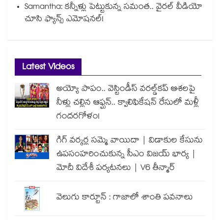
Samantha: కన్నీళ్లు పెట్టుకున్న సమంత.. వైరల్ వీడియో
చూసి ఫ్యాన్స్ ఎమోషనల్!
Latest Videos
అయ్యో పాపం.. వెస్టిండీస్ వరల్డ్‌కప్ ఆశలపై
నీళ్లు చల్లిన ఆఫ్ఘన్.. క్వాలిఫికేషన్ రేసులో మళ్లీ
గందరగోళం!
గిగ్ వర్కర్ల సమ్మె వాయిదా | విడాకుల కేసును
ఉపసంహరించుకున్న సీఎం విజయ్ భార్య |
మోదీ విదేశీ పర్యటనలు | V6 తీన్మార్
వెలుగు కార్టూన్ : గాజాలో శాంతి పవనాలు