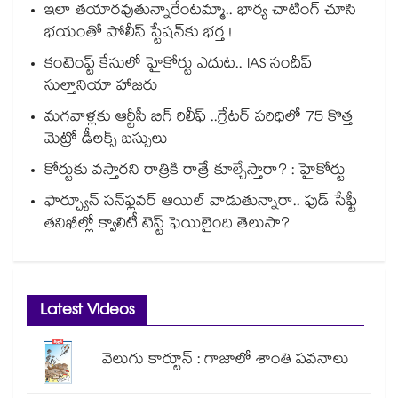
ఇలా తయారవుతున్నారేంటమ్మా.. భార్య చాటింగ్ చూసి
భయంతో పోలీస్ స్టేషన్⁫కు భర్త !
కంటెంప్ట్ కేసులో హైకోర్టు ఎదుట.. IAS సందీప్
సుల్తానియా హాజరు
మగవాళ్లకు ఆర్టీసీ బిగ్ రిలీఫ్ ..గ్రేటర్ పరిధిలో 75 కొత్త
మెట్రో డీలక్స్ బస్సులు
కోర్టుకు వస్తారని రాత్రికి రాత్రే కూల్చేస్తారా? : హైకోర్టు
ఫార్చ్యూన్ సన్‌ఫ్లవర్ ఆయిల్ వాడుతున్నారా.. ఫుడ్ సేఫ్టీ
తనిఖీల్లో క్వాలిటీ టెస్ట్ ఫెయిలైంది తెలుసా?
Latest Videos
వెలుగు కార్టూన్ : గాజాలో శాంతి పవనాలు