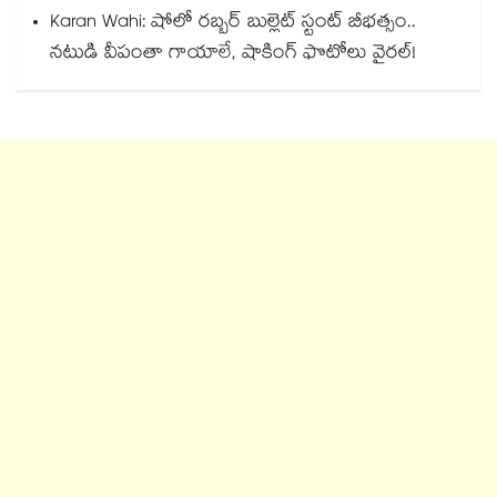
Karan Wahi: షోలో రబ్బర్ బుల్లెట్ స్టంట్ బీభత్సం..
నటుడి వీపంతా గాయాలే, షాకింగ్ ఫొటోలు వైరల్!