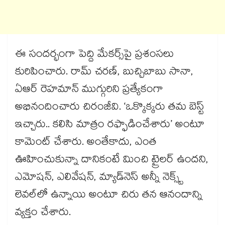
ఈ సందర్భంగా పెద్ది మేకర్స్⁬పై ప్రశంసలు
కురిపించారు. రామ్ చరణ్, బుచ్చిబాబు సానా,
ఏఆర్ రెహమాన్ ముగ్గురిని ప్రత్యేకంగా
అభినందించారు చిరంజీవి. ‘ఒక్కొక్కరు తమ బెస్ట్
ఇచ్చారు.. కలిసి మాత్రం రఫ్ఫాడించేశారు’ అంటూ
కామెంట్ చేశారు. అంతేకాదు, ఎంత
ఊహించుకున్నా దానికంటే మించి ట్రైలర్ ఉందని,
ఎమోషన్, ఎలివేషన్, మ్యాడ్‌నెస్ అన్నీ నెక్స్ట్
లెవల్‌లో ఉన్నాయి అంటూ చిరు తన ఆనందాన్ని
వ్యక్తం చేశారు.