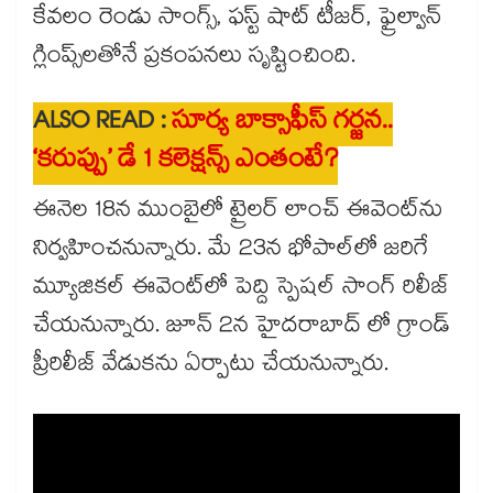
కేవలం రెండు సాంగ్స్, ఫస్ట్ షాట్ టీజర్, ఫ్రైల్వాన్
గ్లింప్స్‌లతోనే ప్రకంపనలు సృష్టించింది.
ALSO READ :
సూర్య బాక్సాఫీస్ గర్జన..
‘కరుప్పు’ డే 1 కలెక్షన్స్ ఎంతంటే?
ఈనెల 18న ముంబైలో ట్రైలర్ లాంచ్ ఈవెంట్‌‌ను
నిర్వహించనున్నారు. మే 23న భోపాల్‌లో జరిగే
మ్యూజికల్ ఈవెంట్⁭లో పెద్ది స్పెషల్ సాంగ్ రిలీజ్
చేయనున్నారు. జూన్ 2న హైదరాబాద్ లో గ్రాండ్
ప్రీరిలీజ్ వేడుకను ఏర్పాటు చేయనున్నారు.