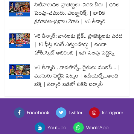
నీటిపారుదల ప్రాజెక్టులు-వరద నీరు | ధరల
పెంపు-చమురు, ఎలక్ట్రానిక్స్ | బాలిక
క్షమాపణ-ప్రధాని మోదీ | V6 తీన్మార్
V6 తీన్మార్: వానలకు బ్రేక్.. ప్రాజెక్టులకు వరద
| 16 ఫీట్ల కంటే ఎత్తుండొద్దు | చందా
చోరీ..స్కిట్ అదిరింది | ఇగ సెలవు పెద్దన్న
V6 తీన్మార్ : వానలొచ్చే...రైతులు మురిసే... |
ముసురు పట్టిన పట్నం | ఇడియట్స్...అంధ
భక్త్ | సర్కార్ బడిలో చికెన్ బిర్యానీ
Facebook
Twitter
Instagram
YouTube
WhatsApp