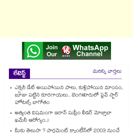
మరిన్ని వార్తలు
లేటెస్ట్
ఎక్సైరీ డేట్ అయిపోయిన పాలు, కుళ్లిపోయిన మాంసం,
బూజు పట్టిన కూరగాయలు.. బెంగళూరులో ఫైవ్ స్టార్
హోటల్స్ బాగోతం
అత్యంత విషమంగా ఇరాన్ సుప్రీం లీడర్ మోజ్తాబా
ఖమేనీ ఆరోగ్యం..!
మీకు తెలుసా ? పార్లమెంట్ క్యాంటీన్⁪లో 2003 నుంచే