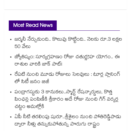
Most Read News
జర్మనీ నేర్చుకుంది.. కొలువు కొట్టింది.. నెలకు రూ.3 లక్షల
50 వేలు
జ్యోతిష్యం: సూర్యగ్రహణం రోజు చతుర్గ్రహ యోగం.. ఈ
రాశుల వారికి జాక్ పాట్!
రేపటి నుంచి మూడు రోజులు సెలవులు : టూర్ల ప్లానింగ్
లో సిటీ జనం బిజీ
పంద్రాగస్టుకు 3 కానుకలు..స్మార్ట్ రేషన్కార్డులు, కొత్త
పింఛన్ల పంపిణీకి శ్రీకారం అదే రోజు నుంచి గిగ్ వర్కర్ల
చట్టం అమల్లోకి
ఏపీ నీటి తరలింపు షురూ..శ్రీశైలం నుంచి పోతిరెడ్డిపాడు
ద్వారా నీళ్లు తన్నుకుపోతున్న పొరుగు రాష్ట్రం