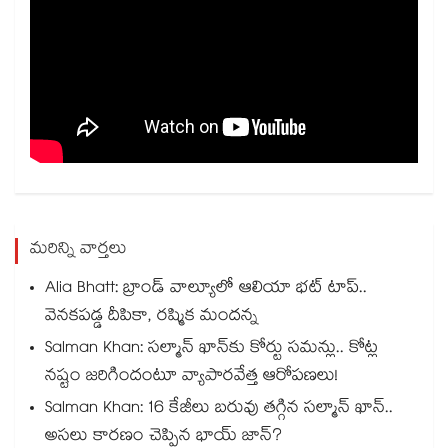
మరిన్ని వార్తలు
Alia Bhatt: బ్రాండ్ వాల్యూలో ఆలియా భట్ టాప్..
వెనకపడ్డ దీపికా, రష్మిక మందన్న
Salman Khan: సల్మాన్ ఖాన్‌కు కోర్టు సమన్లు.. కోట్ల
నష్టం జరిగిందంటూ వ్యాపారవేత్త ఆరోపణలు!
Salman Khan: 16 కేజీలు బరువు తగ్గిన సల్మాన్ ఖాన్..
అసలు కారణం చెప్పిన భాయ్ జాన్?