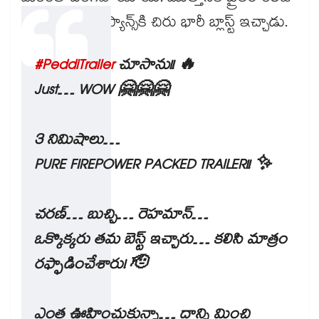
ముందు మెగా ఫ్యాన్స్⁬కి చిరు భారీ బ్లాస్ట్ ఇచ్చాడు.
#PeddiTrailer
చూసాను!! 🔥
Just… WOW 🤗🤗🤗
3 నిమిషాలు…
PURE FIREPOWER PACKED TRAILER!! ✨
చరణ్… బుచ్చి… రెహమాన్…
ఒక్కొక్కరు తమ బెస్ట్ ఇచ్చారు… కలిసి మాత్రం
రఫ్ఫాడించేశారు! 🫡
ఎంత ఊహించుకున్నా… దాన్ని మించి