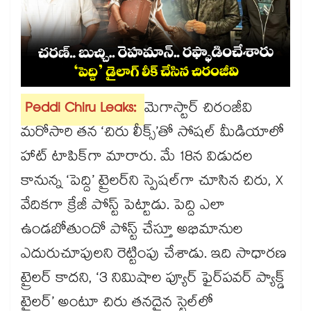
Peddi Chiru Leaks:
మెగాస్టార్ చిరంజీవి
మరోసారి తన ‘చిరు లీక్స్’తో సోషల్ మీడియాలో
హాట్ టాపిక్‌గా మారారు. మే 18న విడుదల
కానున్న ‘పెద్ది’ ట్రైలర్⁭ని స్పెషల్⁬గా చూసిన చిరు, X
వేదికగా క్రేజీ పోస్ట్ పెట్టాడు. పెద్ది ఎలా
ఉండబోతుందో పోస్ట్ చేస్తూ అభిమానుల
ఎదురుచూపులని రెట్టింపు చేశాడు. ఇది సాధారణ
ట్రైలర్ కాదని, ‘3 నిమిషాల ప్యూర్ ఫైర్‌పవర్ ప్యాక్డ్
ట్రైలర్’ అంటూ చిరు తనదైన స్టైల్‌లో