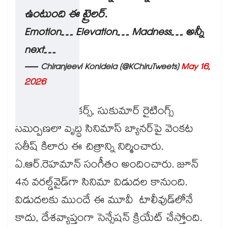
ఉంటుంది ఈ ట్రైలర్.
Emotion… Elevation… Madness… అన్నీ
next…
— Chiranjeevi Konidela (@KChiruTweets)
May 16,
2026
మైత్రీ మూవీ మేకర్స్, సుకుమార్ రైటింగ్స్
సమర్పణలో వృద్ధి సినిమాస్ బ్యానర్‌‌‌‌పై వెంకట
సతీష్ కిలారు ఈ చిత్రాన్ని నిర్మించారు.
ఏ.ఆర్.రెహమాన్ సంగీతం అందించారు. జూన్
4న వరల్డ్‌‌వైడ్‌‌గా సినిమా విడుదల కానుంది.
విడుదలకు ముందే ఈ మూవీ టాలీవుడ్‌లోనే
కాదు, దేశవ్యాప్తంగా సెన్సేషన్ క్రియేట్ చేస్తోంది.