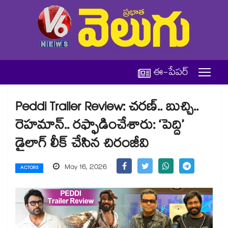
ఈ-పేపర్
Peddi Trailer Review: చరణ్.. బుచ్చి..
రెహమాన్.. రఫ్ఫాడించేశారు: ‘పెద్ది’
డైలాగ్ లీక్ చేసిన చిరంజీవి
May 16, 2026
ACTORS