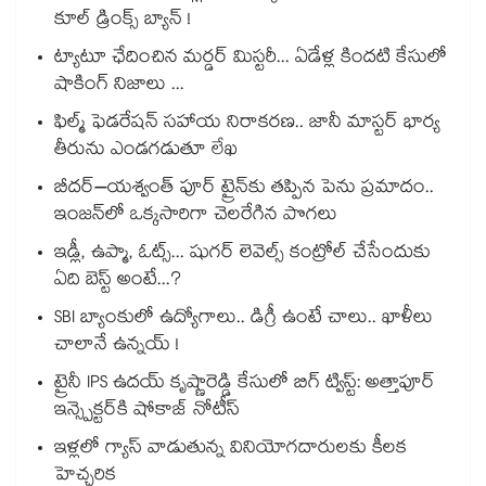
కూల్ డ్రింక్స్ బ్యాన్ !
ట్యాటూ ఛేదించిన మర్డర్ మిస్టరీ... ఏడేళ్ల కిందటి కేసులో
షాకింగ్ నిజాలు ...
ఫిల్మ్ ఫెడరేషన్ సహాయ నిరాకరణ.. జానీ మాస్టర్ భార్య
తీరును ఎండగడుతూ లేఖ
బీదర్–యశ్వంత్ పూర్ ట్రైన్‎కు తప్పిన పెను ప్రమాదం..
ఇంజన్‎లో ఒక్కసారిగా చెలరేగిన పొగలు
ఇడ్లీ, ఉప్మా, ఓట్స్... షుగర్ లెవెల్స్ కంట్రోల్ చేసేందుకు
ఏది బెస్ట్ అంటే...?
SBI బ్యాంకులో ఉద్యోగాలు.. డిగ్రీ ఉంటే చాలు.. ఖాళీలు
చాలానే ఉన్నయ్ !
ట్రైనీ IPS ఉదయ్ కృష్ణారెడ్డి కేసులో బిగ్ ట్విస్ట్: అత్తాపూర్
ఇన్స్పెక్టర్‎కి షోకాజ్ నోటీస్
ఇళ్లలో గ్యాస్ వాడుతున్న వినియోగదారులకు కీలక
హెచ్చరిక