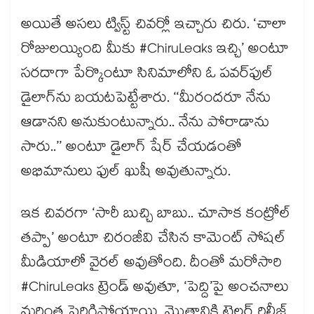
అయితే అసలు ట్విస్ట్ చివర్లో ఇచ్చారు చిరు. ‘చాలా
రోజులయ్యింది మీకు #ChiruLeaks ఇచ్చి’ అంటూ
సరదాగా పేర్కొంటూ సినిమాలోని ఓ పవర్‌ఫుల్
డైలాగ్‌ను బయటపెట్టేశారు. ‘‘మీరందరూ నేను
ఆడానని అనుకుంటున్నారు.. నేను పోరాడాను
సారు..’’ అంటూ డైలాగ్ షేర్ చేయడంతో
అభిమానులు ఫుల్ ఖుషీ అవుతున్నారు.
ఇక చివరగా ‘సారీ బుచ్చి బాబు.. చూసాక కంట్రోల్
తప్పా’ అంటూ చిరంజీవి చేసిన కామెంట్ సోషల్
మీడియాలో వైరల్ అవుతోంది. దీంతో మరోసారి
#ChiruLeaks ట్రెండ్ అవుతూ, ‘పెద్ది’పై అంచనాలు
మరింత పెరిగిపోయాయి. మొత్తానికి ట్రైలర్ రిలీజ్