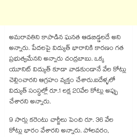
అమరావతిని కాపాడిన ఘనత ఆడబిడ్డలదే అని
అన్నారు. పేదలపై విద్యుత్ భారానికి కారణం గత
ప్రభుత్వమేనని అన్నారు చంద్రబాబు. ఒక్క
యూనిట్ విద్యుత్ కూడా వాడకుండానే వేల కోట్లు
చెల్లించారని ఆగ్రహం వ్యక్తం చేశారు.ఐదేళ్ళలో
విద్యుత్ సంస్థల్లో రూ.1 లక్ష 20వేల కోట్లు అప్పు
చేశారని అన్నారు.
9 సార్లు కరెంటు చార్జీలు పెంచి రూ. 36 వేల
కోట్లు భారం వేశారని అన్నారు. పోలవరం,