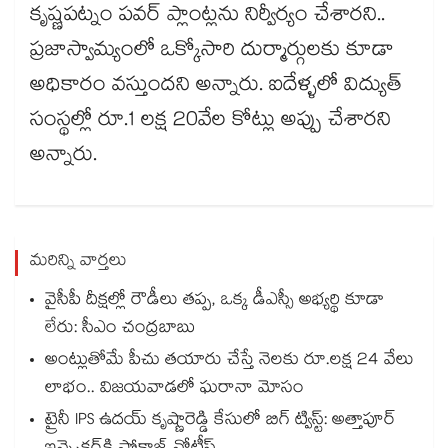
కృష్ణపట్నం పవర్ ప్లాంట్లను నిర్వీర్యం చేశారని..
ప్రజాస్వామ్యంలో ఒక్కోసారి దుర్మార్గులకు కూడా
అధికారం వస్తుందని అన్నారు. ఐదేళ్ళలో విద్యుత్
సంస్థల్లో రూ.1 లక్ష 20వేల కోట్లు అప్పు చేశారని
అన్నారు.
మరిన్ని వార్తలు
వైసీపీ దీక్షల్లో రౌడీలు తప్ప, ఒక్క డీఎస్సీ అభ్యర్థి కూడా
లేరు: సీఎం చంద్రబాబు
అంట్లుతోమే పీచు తయారు చేస్తే నెలకు రూ.లక్ష 24 వేలు
లాభం.. విజయవాడలో ఘరానా మోసం
ట్రైనీ IPS ఉదయ్ కృష్ణారెడ్డి కేసులో బిగ్ ట్విస్ట్: అత్తాపూర్