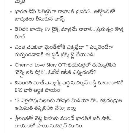
మృతి
భారత చీఫ్ సెలెక్టర్⁬గా రాహుల్ ద్రవిడ్?.. అక్టోబర్‌లో
బాధ్యతలు తీసుకునే ఛాన్స్!
డెలివరీ బాయ్స్ EV బైక్స్ మాత్రమే వాడాలి.. ప్రభుత్వం కొత్త
రూల్
ఎంత చదివినా మైండ్‌లోకి ఎక్కట్లేదా ? పర్మినెంట్‌గా
గుర్తుండడానికి ఈ స్టడీ ట్రిక్స్ ట్రై చేయండి!
Chennai Love Story OTT: థియేటర్లలో దుమ్మురేపిన
‘చెన్నై లవ్ స్టోరీ’.. ఓటీటీ రిలీజ్ ఎప్పుడంటే?
దివంగత మాజీ ఎమ్మెల్యే పెద్ద సుదర్శన్ రెడ్డి కుటుంబానికి
BRS భారీ ఆర్థిక సాయం
13 ఏళ్లలోపు పిల్లలకు సోషల్ మీడియా నో.. తల్లిదండ్రుల
అనుమతి తప్పనిసరి చేస్తూ బిల్లు
శ్రీలంకతో టెస్ట్ సిరీస్‌కు ముందే భారత్⁬కి బిగ్ షాక్..
గాయంతో సాయి సుదర్శన్ దూరం