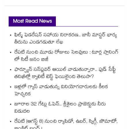
Most Read News
ఫిల్మ్ ఫెడరేషన్ సహాయ నిరాకరణ.. జానీ మాస్టర్ భార్య
తీరును ఎండగడుతూ లేఖ
రేపటి నుంచి మూడు రోజులు సెలవులు : టూర్ల ప్లానింగ్
లో సిటీ జనం బిజీ
ఫార్చ్యూన్ సన్‌ఫ్లవర్ ఆయిల్ వాడుతున్నారా.. ఫుడ్ సేఫ్టీ
తనిఖీల్లో క్వాలిటీ టెస్ట్ ఫెయిలైంది తెలుసా?
ఇళ్లలో గ్యాస్ వాడుతున్న వినియోగదారులకు కీలక
హెచ్చరిక
జూరాల 32 గేట్లు ఓపెన్.. శ్రీశైలం ప్రాజెక్టుకు నీరు
విడుదల
రేపటి (ఆగస్ట్ 8) నుంచి ర్యాపిడో, ఉబర్, స్విగ్గీ, జొమాటో,