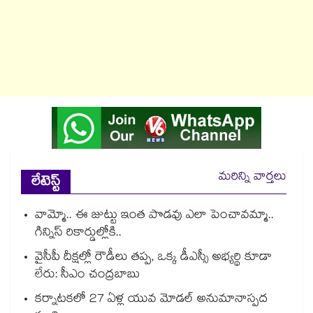
మరిన్ని వార్తలు
లేటెస్ట్
వామ్మో.. ఈ జుట్టు ఇంత పొడవు ఎలా పెంచావమ్మా..
గిన్నిస్ రికార్డుల్లోకి..
వైసీపీ దీక్షల్లో రౌడీలు తప్ప, ఒక్క డీఎస్సీ అభ్యర్థి కూడా
లేరు: సీఎం చంద్రబాబు
కర్నాటకలో 27 ఏళ్ల యువ మోడల్ అనుమానాస్పద