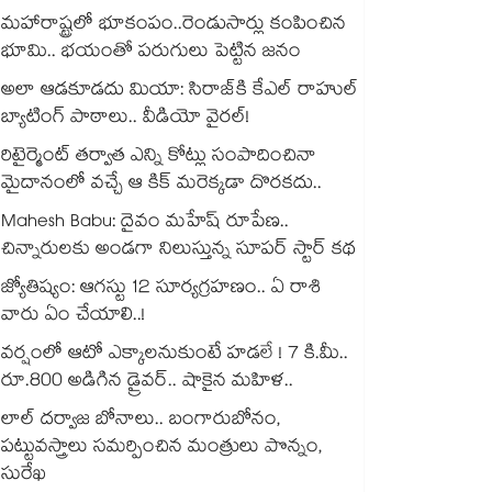
మహారాష్ట్రలో భూకంపం..రెండుసార్లు కంపించిన
భూమి.. భయంతో పరుగులు పెట్టిన జనం
అలా ఆడకూడదు మియా: సిరాజ్‌కి కేఎల్ రాహుల్
బ్యాటింగ్ పాఠాలు.. వీడియో వైరల్!
రిటైర్మెంట్ తర్వాత ఎన్ని కోట్లు సంపాదించినా
మైదానంలో వచ్చే ఆ కిక్ మరెక్కడా దొరకదు..
Mahesh Babu: దైవం మహేష్ రూపేణ..
చిన్నారులకు అండగా నిలుస్తున్న సూపర్ స్టార్ కథ
జ్యోతిష్యం: ఆగస్టు 12 సూర్యగ్రహణం.. ఏ రాశి
వారు ఏం చేయాలి..!
వర్షంలో ఆటో ఎక్కాలనుకుంటే హడలే ! 7 కి.మీ..
రూ.800 అడిగిన డ్రైవర్.. షాకైన మహిళ..
లాల్ దర్వాజ బోనాలు.. బంగారుబోనం,
పట్టువస్త్రాలు సమర్పించిన మంత్రులు పొన్నం,
సురేఖ