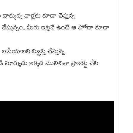
ాక్కున్న వాళ్లకు కూడా చెప్తున్న
చేస్తున్నం.. మీరు ఇట్లనే ఉంటే ఆ హోదా కూడా
పేయాలని విజ్ఞప్తి చేస్తున్న
 సూర్యుడు ఇక్కడ మొలిచినా ప్రాజెక్టు చేసి