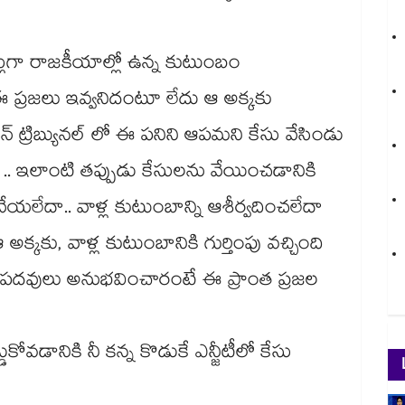
లుగా రాజకీయాల్లో ఉన్న కుటుంబం
 ప్రజలు ఇవ్వనిదంటూ లేదు ఆ అక్కకు
న్ ట్రిబ్యునల్ లో ఈ పనిని ఆపమని కేసు వేసిండు
ో .. ఇలాంటి తప్పుడు కేసులను వేయించడానికి
వేయలేదా.. వాళ్ల కుటుంబాన్ని ఆశీర్వదించలేదా
క్కకు, వాళ్ల కుటుంబానికి గుర్తింపు వచ్చింది
ుగా పదవులు అనుభవించారంటే ఈ ప్రాంత ప్రజల
కోవడానికి నీ కన్న కొడుకే ఎన్జీటీలో కేసు