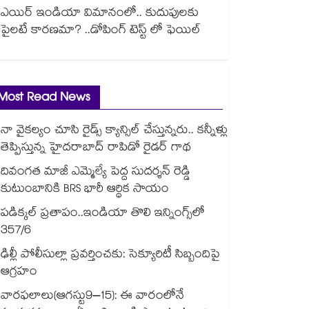
ఎయిర్ ఇండియా విమానంలో.. కుదుపులకు
పైలటే కారణమా? ..డోపింగ్ టెస్ట్ లో ఫెయిల్
Most Read News
నా వైకల్యం చూసి రైడ్స్ క్యాన్సిల్ చేస్తున్నరు.. కన్నీళ్లు
తెప్పిస్తున్న హైదరాబాద్ రాపిడో రైడర్ గాథ
దివంగత మాజీ ఎమ్మెల్యే పెద్ద సుదర్శన్ రెడ్డి
కుటుంబానికి BRS భారీ ఆర్థిక సాయం
పడిక్కల్‌‌ ప్రతాపం..ఇండియా తొలి ఇన్నింగ్స్‌‌లో
357/6
ఢిల్లీ పోలీసుల్లా ప్రవర్తించకు: సెక్యూరిటీ సిబ్బందిపై
ఆగ్రహం
వారఫలాలు(ఆగస్టు9–15): ఈ వారంలోనే