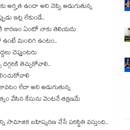
 నీకు అర్హత ఉందా అని చెప్పి అడుగుతున్న
్పుడు ఇట్ల లేకుండే..
కి కారణం ఏంటో నాకు తెలియదు
తో ఉంటే మంచిగ ఉంటం..
ద్దలు చెప్తుంటరు
్గరికి తెచ్చుకోవాలి..
లించుకోవాలి
ం కావటం లేదా అని అడుగుతున్న
రరత్నం వేసిన కేసును వెంటనే తక్షణమే
ి సామాజిక బహిష్కరణ చేసే పరిస్థితి వస్తుంది..