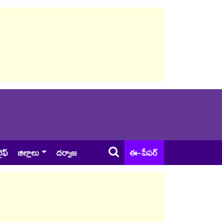
ైఫ్
జిల్లాలు
దర్వాజ
ఈ-పేపర్