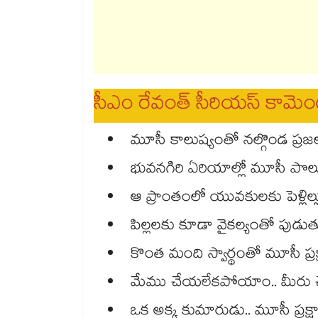
సీఎం రేవంత్ సీరియస్ కామెంట్
మూసీ కాలుష్యంతో నల్గొండ ప్ర
భువనగిరి ఏరియాల్లో మూసీ పొల్
ఆ ప్రాంతంలో యువకులకు పెళ్లిల
పిల్లలకు కూడా వైకల్యంతో పుడుత
కొంత మంది స్వార్థంతో మూసీ ప్రక
మేము చేయలేకపోయాం.. మీరు చేయ
ఒక అక్క కుమారుడు.. మూసీ ప్రక్షా