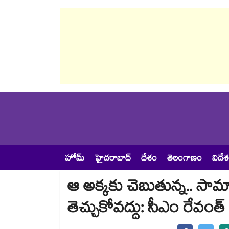
హోమ్
హైదరాబాద్
దేశం
తెలంగాణం
విదే
ఆ అక్కకు చెబుతున్న.. సా
తెచ్చుకోవద్దు: సీఎం రేవంత్