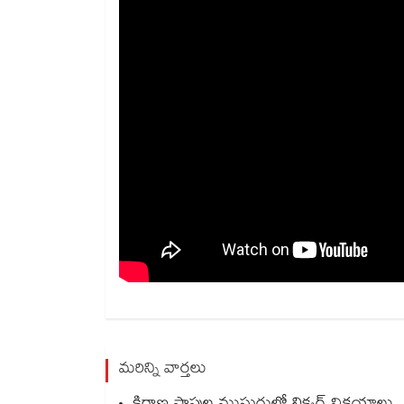
మరిన్ని వార్తలు