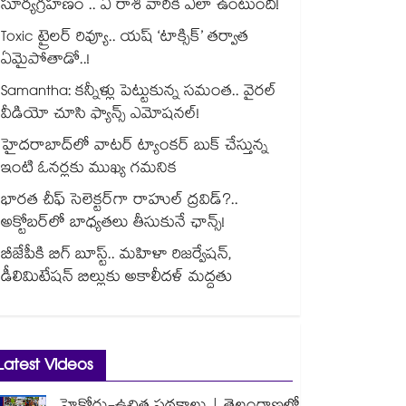
సూర్యగ్రహణం .. ఏ రాశి వారికి ఎలా ఉంటుంది!
Toxic ట్రైలర్ రివ్యూ.. యష్ ‘టాక్సిక్’ తర్వాత
ఏమైపోతాడో..!
Samantha: కన్నీళ్లు పెట్టుకున్న సమంత.. వైరల్
వీడియో చూసి ఫ్యాన్స్ ఎమోషనల్!
హైదరాబాద్⁪లో వాటర్ ట్యాంకర్ బుక్ చేస్తున్న
ఇంటి ఓనర్లకు ముఖ్య గమనిక
భారత చీఫ్ సెలెక్టర్⁬గా రాహుల్ ద్రవిడ్?..
అక్టోబర్‌లో బాధ్యతలు తీసుకునే ఛాన్స్!
బీజేపీకి బిగ్ బూస్ట్.. మహిళా రిజర్వేషన్,
డీలిమిటేషన్ బిల్లుకు అకాలీదళ్ మద్దతు
Latest Videos