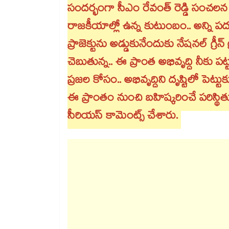
సందర్భంగా సీఎం రేవంత్ రెడ్డి సంచలన 
రాజకీయాల్లో ఉన్న కుటుంబం.. అన్ని 
ప్రాజెక్టును అడ్డుకునేందుకు నేషనల్ గ్రీన
చెబుతున్న.. ఈ ప్రాంత అభివృద్ధి నీకు పట
ప్రజల కోసం.. అభివృద్ధిని దృష్టిలో పెట
ఈ ప్రాంతం నుంచి బహిష్కరించే పరిస్థ
సీరియస్ కామెంట్స్ చేశారు.