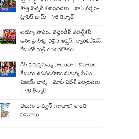
హైకోర్టు-ఉచిత పథకాలు | తెలంగాణలో
కొత్త పెన్షన్ నిబంధనలు | భారీ వర్షం-
ట్రాఫిక్ జామ్ | V6 తీన్మార్
అయ్యో పాపం.. వెస్టిండీస్ వరల్డ్‌కప్
ఆశలపై నీళ్లు చల్లిన ఆఫ్ఘన్.. క్వాలిఫికేషన్
రేసులో మళ్లీ గందరగోళం!
గిగ్ వర్కర్ల సమ్మె వాయిదా | విడాకుల
కేసును ఉపసంహరించుకున్న సీఎం
విజయ్ భార్య | మోదీ విదేశీ పర్యటనలు
| V6 తీన్మార్
వెలుగు కార్టూన్ : గాజాలో శాంతి
పవనాలు