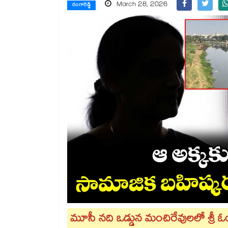
March 28, 2026
రంగారెడ్డి
మూసీ నది ఒడ్డున మంచిరేవులలో శ్రీ ఓ