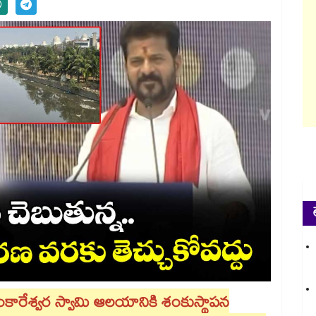
ంకారేశ్వర స్వామి ఆలయానికి శంకుస్థాపన