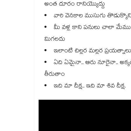
అంత దూరం రానియ్యొద్దు
వారి వెనకాల ముసుగు తొడుక్కొని ద
మీ వళ్ల కాని పనులు చాలా మేము 
మిగలదు
ఇలాంటి చిల్లర మల్లర ప్రయత్నాలు ఆ
ఏది ఏమైనా.. ఆరు నూరైనా.. అక్కడి
తీరుతాం
ఇది మా దీక్ష.. ఇది మా శివ దీక్ష.