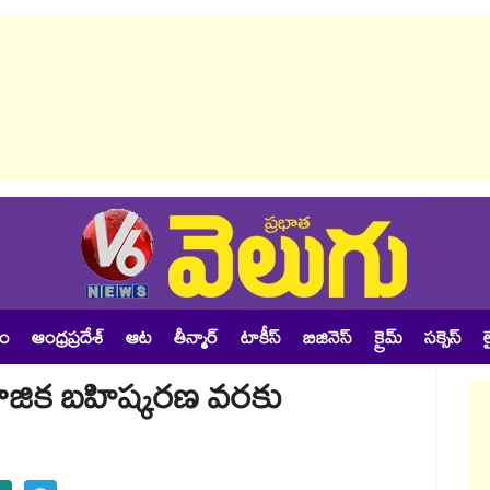
శం
ఆంధ్రప్రదేశ్
ఆట
తీన్మార్
టాకీస్
బిజినెస్
క్రైమ్
సక్సెస్
ల
మాజిక బహిష్కరణ వరకు