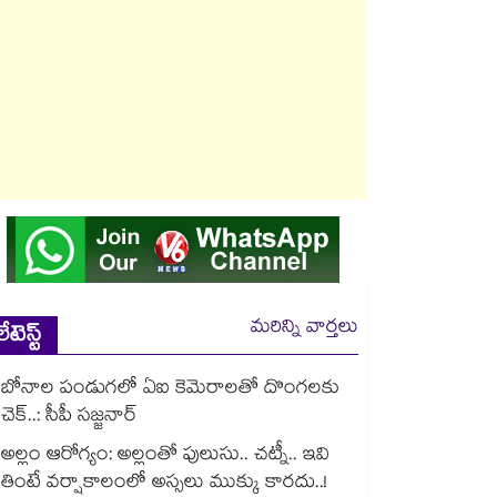
మరిన్ని వార్తలు
లేటెస్ట్
బోనాల పండుగలో ఏఐ కెమెరాలతో దొంగలకు
చెక్..: సీపీ సజ్జనార్
అల్లం ఆరోగ్యం: అల్లంతో పులుసు.. చట్నీ.. ఇవి
తింటే వర్షాకాలంలో అస్సలు ముక్కు కారదు..!