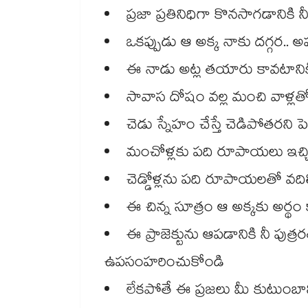
ప్రజా ప్రతినిధిగా కొనసాగడానికి
ఒకప్పుడు ఆ అక్క నాకు దగ్గర.. అప
ఈ నాడు అట్ల తయారు కావటాని
సావాస దోషం వల్ల మంచి వాళ్ల
చెడు స్నేహం చేస్తే చెడిపోతరని పె
మంచోళ్లకు పది రూపాయలు ఇచ్చి దగ
చెడ్డోళ్లను పది రూపాయలతో వది
ఈ చిన్న సూత్రం ఆ అక్కకు అర్థ
ఈ ప్రాజెక్టును ఆపడానికి నీ పుత్
ఉపసంహరించుకోండి
లేకపోతే ఈ ప్రజలు మీ కుటుంబాన్న