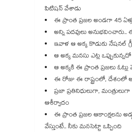
పిటిషన్ వేశాడు
ఈ ప్రాంత ప్రజల అండగా 45 ఏళ్
అన్ని పదవులు అనుభవించారు.. ఈ
ఇవాళ ఆ అక్క కొడుకు నేషనల్ గ్రీ
ఆ అక్క మనసు ఎట్ల ఒప్పుకున్నద
ఆ అక్కకి ఈ ప్రాంత ప్రజలు ఓట్లు 
ఈ రోజు ఈ రాష్ట్రంలో, దేశంలో ఆ అ
ప్రజా ప్రతినిధులుగా, మంత్రుల
ఆశీర్వాదం
ఈ ప్రాంత ప్రజల ఆకాంక్షలను అడ్డు
వేస్తుంటే.. నీకు మనసెట్టా ఒప్పింది