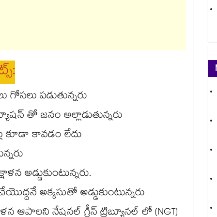
స్:
జలు గోసలు పడుతున్నరు
యూషన్ తో జనం అల్లాడుతున్నరు
్లు కూడా కావడం లేదు
ున్నరు
్షాళన అడ్డుకుంటున్నరు.
ొద్దనే అక్కసుతో అడ్డుకుంటున్నరు
ళన ఆపాలని నేషనల్ గ్రీన్ ట్రిబ్యూనల్ లో (NGT)