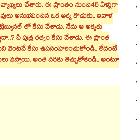
వ్యాఖ్యలు చేశారు. ఈ ప్రాంతం నుంచి45 ఏళ్లుగా
పదవులు అనుభవించిన ఒక అక్క కొడుకు.. ఇవాళ
్ ట్రిబ్యునల్ లో కేసు వేశాడు. నేను ఆ అక్కకు
్టదా..? నీ పుత్ర రత్నం కేసు వేశాడు. ఈ ప్రాంత
్టుకుని వెంటనే కేసు ఉపసంహరించుకోండి.. లేదంటే
ితులు వస్తాయి. అంత వరకు తెచ్చుకోకండి.. అంటూ