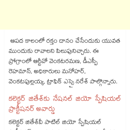
ఆపద కాలంలో రక్తం దానం చేసేందుకు యువత
ముందుకు రావాలని పిలుపునిచ్చారు. ఈ
ప్రోగ్రాంలో ఆర్టీవో వెంకటరమణ, డీఎస్పీ
రెహమాన్​, అధికారులు మనోహర్​,
వెంకటపుల్లయ్య, ట్రాఫిక్​ ఎస్సై నరేశ్​ పాల్గొన్నారు.
కలెక్టర్​ జితేశ్​కు నేషనల్​ జియో స్పేషియల్​
ప్రాక్టీషనర్​ అవార్డు
కలెక్టర్​ జితేశ్​వీ పాటిల్​ జియో స్పేషియల్​