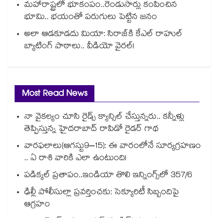
మహారాష్ట్రలో భూకంపం..రెండుసార్లు కంపించిన
భూమి.. భయంతో పరుగులు పెట్టిన జనం
అలా ఆడకూడదు మియా: సిరాజ్‌కి కేఎల్ రాహుల్
బ్యాటింగ్ పాఠాలు.. వీడియో వైరల్!
Most Read News
నా వైకల్యం చూసి రైడ్స్ క్యాన్సిల్ చేస్తున్నరు.. కన్నీళ్లు
తెప్పిస్తున్న హైదరాబాద్ రాపిడో రైడర్ గాథ
వారఫలాలు(ఆగస్టు9–15): ఈ వారంలోనే సూర్యగ్రహణం
.. ఏ రాశి వారికి ఎలా ఉంటుంది!
పడిక్కల్‌‌ ప్రతాపం..ఇండియా తొలి ఇన్నింగ్స్‌‌లో 357/6
ఢిల్లీ పోలీసుల్లా ప్రవర్తించకు: సెక్యూరిటీ సిబ్బందిపై
ఆగ్రహం