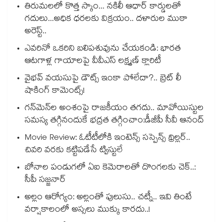
తిరుమలలో కొత్త స్కాం... నకిలీ ఆధార్ కార్డులతో
గదులు...అధిక ధరలకు విక్రయం.. దళారుల ముఠా
అరెస్ట్..
ఎవరినో ఒకరిని బలిపశువును చేయకండి: భారత
ఆటగాళ్ల గాయాలపై వీవీఎస్ లక్ష్మణ్ క్లారిటీ
వైభవ్ వయసుపై డౌట్స్ ఇంకా పోలేదా?.. బ్రెట్ లీ
షాకింగ్ కామెంట్స్!
గన్⁭మెన్⁭ల అంశంపై రాజకీయం తగదు.. మావోయిస్టుల
సమస్య తగ్గినందుకే భద్రత తగ్గించాం:డీజీపీ సీవీ ఆనంద్
Movie Review: ఓటీటీలోకి ఇంటెన్స్ సస్పెన్స్ థ్రిల్లర్..
చివరి వరకు కట్టిపడేసే ట్విస్టులే
బోనాల పండుగలో ఏఐ కెమెరాలతో దొంగలకు చెక్..:
సీపీ సజ్జనార్
అల్లం ఆరోగ్యం: అల్లంతో పులుసు.. చట్నీ.. ఇవి తింటే
వర్షాకాలంలో అస్సలు ముక్కు కారదు..!