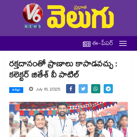
ఈ-పేపర్
రక్తదానంతో ప్రాణాలు కాపాడవచ్చు :
కలెక్టర్ జితేశ్ వీ పాటిల్
July 16, 2025
ఖమ్మం