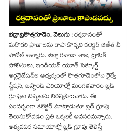
భద్రాద్రికొత్తగూడెం, వెలుగు :
రక్తదానంతో
మరొకరి ప్రాణాలను కాపాడొచ్చని కలెక్టర్​ జితేశ్​ వీ
పాటిల్​ అన్నారు. జిల్లా రవాణా శాఖ, ట్రాఫిక్​
పోలీసులు, ఇండియన్​ యూత్ సెక్యూర్డ్​
ఆర్గనైజేషన్​ల ఆధ్వర్యంలో కొత్తగూడెంలోని రైల్వే
స్టేషన్​, బస్టాండ్​ ఏరియాల్లో మంగళవారం బ్లడ్​
గ్రూపుల టెస్టులను నిరన్వహించారు. ఈ
సందర్భంగా కలెక్టర్​ మాట్లాడుతూ బ్లడ్​ గ్రూపు
తెలుసుకోవడం ప్రతి ఒక్కరికీ అవసరమన్నారు.
అత్యవసర సమాయాల్లో బ్లడ్​ గ్రూపు తెలిస్తే