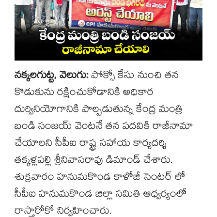
నక్కలగుట్ట, వెలుగు:
పోక్సో కేసు నుంచి తన
కొడుకును రక్షించుకోడానికి అధికార
దుర్వినియోగానికి పాల్పడుతున్న కేంద్ర మంత్రి
బండి సంజయ్ వెంటనే తన పదవికి రాజీనామా
చేయాలని సీపీఐ రాష్ట్ర సహాయ కార్యదర్శి
తక్కళ్లపల్లి శ్రీనివాసరావు డిమాండ్ చేశారు.
శుక్రవారం హనుమకొండ కాళోజీ సెంటర్ లో
సీపీఐ హనుమకొండ జిల్లా సమితి ఆధ్వర్యంలో
రాస్తారోకో నిర్వహించారు.