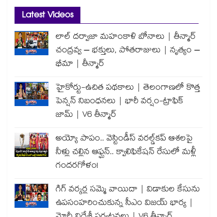
Latest Videos
లాల్ దర్వాజా మహంకాళి బోనాలు | తీన్మార్
చంద్రవ్వ – భక్తులు, పోతరాజులు | నృత్యం –
భీమా | తీన్మార్
హైకోర్టు-ఉచిత పథకాలు | తెలంగాణలో కొత్త
పెన్షన్ నిబంధనలు | భారీ వర్షం-ట్రాఫిక్
జామ్ | V6 తీన్మార్
అయ్యో పాపం.. వెస్టిండీస్ వరల్డ్‌కప్ ఆశలపై
నీళ్లు చల్లిన ఆఫ్ఘన్.. క్వాలిఫికేషన్ రేసులో మళ్లీ
గందరగోళం!
గిగ్ వర్కర్ల సమ్మె వాయిదా | విడాకుల కేసును
ఉపసంహరించుకున్న సీఎం విజయ్ భార్య |