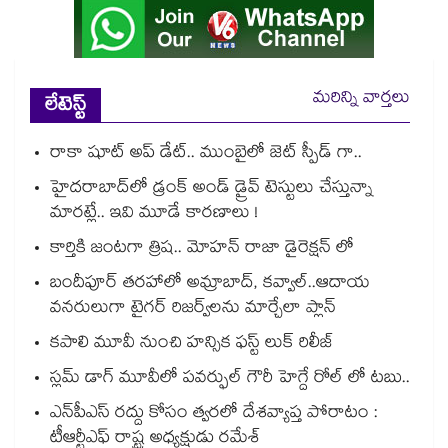
మరిన్ని వార్తలు
లేటెస్ట్
రాకా షూట్ అప్ డేట్.. ముంబైలో జెట్ స్పీడ్ గా..
హైదరాబాద్⁫లో డ్రంక్ అండ్ డ్రైవ్ టెస్టులు చేస్తున్నా
మారట్లే.. ఇవి మూడే కారణాలు !
కార్తికి జంటగా త్రిష.. మోహన్ రాజా డైరెక్షన్ లో
బందీపూర్ తరహాలో అమ్రాబాద్, కవ్వాల్..ఆదాయ
వనరులుగా టైగర్ రిజర్వ్‌‌‌‌‌‌‌‌లను మార్చేలా ప్లాన్
కపాలి మూవీ నుంచి హన్సిక ఫస్ట్ లుక్ రిలీజ్
స్లమ్ డాగ్ మూవీలో పవర్ఫుల్ గౌరీ హెగ్దే రోల్ లో టబు..
ఎన్‌‌‌‌‌‌‌‌‌‌‌‌‌‌‌‌‌‌‌‌‌‌‌‌‌‌‌‌‌‌‌‌పీఎస్ రద్దు కోసం త్వరలో దేశవ్యాప్త పోరాటం :
టీఆర్టీఎఫ్ రాష్ట్ర అధ్యక్షుడు రమేశ్