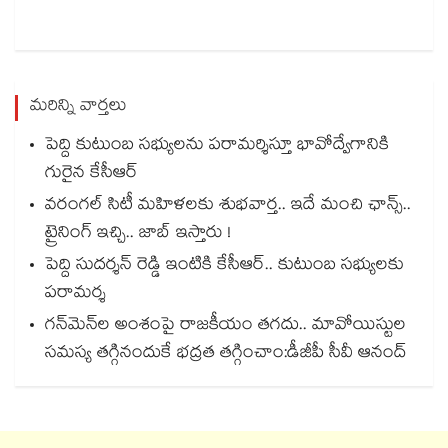
మరిన్ని వార్తలు
పెద్ది కుటుంబ సభ్యులను పరామర్శిస్తూ భావోద్వేగానికి
గురైన కేసీఆర్
వరంగల్ సిటీ మహిళలకు శుభవార్త.. ఇదే మంచి ఛాన్స్..
ట్రైనింగ్ ఇచ్చి.. జాబ్ ఇస్తారు !
పెద్ది సుదర్శన్ రెడ్డి ఇంటికి కేసీఆర్.. కుటుంబ సభ్యులకు
పరామర్శ
గన్⁭మెన్⁭ల అంశంపై రాజకీయం తగదు.. మావోయిస్టుల
సమస్య తగ్గినందుకే భద్రత తగ్గించాం:డీజీపీ సీవీ ఆనంద్