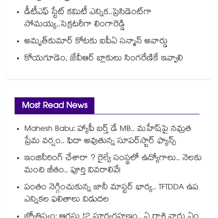
డీటీఎఫ్ స్టేట్ కమిటీ ఎన్నిక..ప్రెసిడెంట్‌‌‌‌‌‌‌‌‌‌‌‌‌‌‌‌గా
సోమయ్య..సెక్రటరీగా లింగారెడ్డి
అమృత్‌‌‌‌‌‌‌‌కుమార్‌‌‌‌‌‌‌‌ కోటకు ఐపీఏ సన్మాన్‌‌‌‌‌‌‌‌ అవార్డు
కోయగూడెం, జేవీఆర్ బ్లాకులు సింగరేణికే ఇవ్వాలి
Most Read News
Mahesh Babu: హ్యాపీ బర్త్ డే MB.. మహేష్‌పై నమ్రత
ప్రేమ వర్షం.. ఫిదా అవుతున్న సూపర్‌స్టార్ ఫ్యాన్స్
ఇంజినీరింగ్ చేశారా ? రైల్వే సంస్థలో ఉద్యోగాలు.. నెలకు
మంచి జీతం.. పూర్తి వివరాలివే!
పంతం నెగ్గించుకున్న జానీ మాస్టర్ భార్య.. TFTDDA ఉప
ఎన్నికల ఫలితాలు విడుదల
జ్యోతిష్యం: ఆగస్టు 12 సూర్యగ్రహణం.. ఏ రాశి వారు ఏం