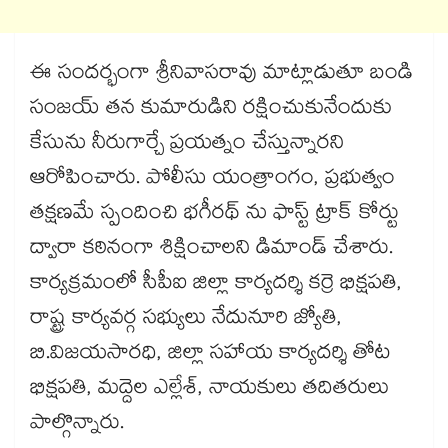
ఈ సందర్భంగా శ్రీనివాసరావు మాట్లాడుతూ బండి
సంజయ్ తన కుమారుడిని రక్షించుకునేందుకు
కేసును నీరుగార్చే ప్రయత్నం చేస్తున్నారని
ఆరోపించారు. పోలీసు యంత్రాంగం, ప్రభుత్వం
తక్షణమే స్పందించి భగీరథ్ ను ఫాస్ట్ ట్రాక్ కోర్టు
ద్వారా కఠినంగా శిక్షించాలని డిమాండ్ చేశారు.
కార్యక్రమంలో సీపీఐ జిల్లా కార్యదర్శి కర్రె భిక్షపతి,
రాష్ట్ర కార్యవర్గ సభ్యులు నేదునూరి జ్యోతి,
బి.విజయసారధి, జిల్లా సహాయ కార్యదర్శి తోట
భిక్షపతి, మద్దెల ఎల్లేశ్, నాయకులు తదితరులు
పాల్గొన్నారు.