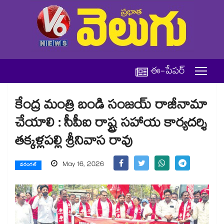
ఈ-పేపర్
కేంద్ర మంత్రి బండి సంజయ్ రాజీనామా
చేయాలి : సీపీఐ రాష్ట్ర సహాయ కార్యదర్శి
తక్కళ్లపల్లి శ్రీనివాస రావు
May 16, 2026
వరంగల్