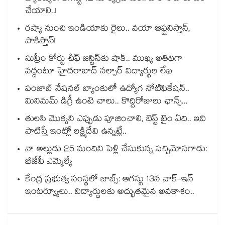
చేయాలి..!
రష్యా నుంచి ఇండియాకు రైలు.. వయా ఆఫ్ఘనిస్తాన్,
పాకిస్తాన్!
సుప్రీం కోర్టు చీఫ్ జస్టిస్⁭కు షాక్.. ముఖ్య అతిథిగా
వద్దంటూ హైదరాబాద్ నల్సార్ విద్యార్థుల లేఖ
పంజాబ్ నేషనల్ బ్యాంకులో ఉద్యోగ నోటిఫికేషన్..
మినిమమ్ డిగ్రీ ఉంటె చాలు.. కొద్దిరోజులు ఛాన్స్...
తులసి మొక్కని ఎప్పుడు పూజించాలి, బెస్ట్ టైం ఏది.. ఇవి
పాటిస్తే ఇంట్లో లక్ష్మిదేవి ఉన్నట్లే..
నా అల్లుడు 25 మందిని పెళ్లి చేసుకున్న పచ్చిమోసగాడు:
బీజేపీ ఎమ్మెల్యే
కేంద్ర ప్రభుత్వ సంస్థలో జాబ్స్: ఆగస్టు 13న వాక్-ఇన్
ఇంటర్వ్యూలు.. విద్యార్థులకు అద్భుతమైన అవకాశం..