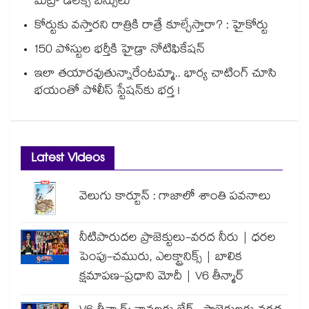
మెట్రో డీలక్స్ బస్సులు
కోర్టుకు వస్తారని రాత్రికి రాత్రే కూల్చేస్తారా? : హైకోర్టు
150 పోస్టుల భర్తీకి హైడ్రా నోటిఫికేషన్
ఇలా తయారవుతున్నారేంటమ్మా.. భార్య చాటింగ్ చూసి
భయంతో పోలీస్ స్టేషన్⁫కు భర్త !
Latest Videos
వెలుగు కార్టూన్ : గాజాలో శాంతి పవనాలు
నీటిపారుదల ప్రాజెక్టులు-వరద నీరు | ధరల
పెంపు-చమురు, ఎలక్ట్రానిక్స్ | బాలిక
క్షమాపణ-ప్రధాని మోదీ | V6 తీన్మార్