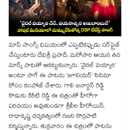
మాస్‌‌‌‌ సాంగ్స్‌‌‌‌ విషయంలో ఎప్పటికప్పుడు సర్‌‌‌‌ప్రైజ్
చేస్తుంటారు దేవిశ్రీ ప్రసాద్‌‌‌‌. మరోసారి ఆయన తన
మార్క్ పాటతో ఆకట్టుకున్నారు. ‘వైరల్ వయ్యారి’
అంటూ సాగే ఈ పాటను ‘జూనియర్‌‌‌‌‌‌‌‌’ సినిమా
కోసం కంపోజ్ చేశారు. గాలి జనార్ధన్ రెడ్డి
కొడుకు కిరీటి రెడ్డి ఈ చిత్రంతో హీరోగా
పరిచయం అవుతుండగా శ్రీలీల హీరోయిన్‌‌‌‌.
రాధాకృష్ణ దర్శకత్వంలో రజని కొర్రపాటి
నిర్మిస్తున్నారు. శుక్రవారం ఈ చిత్రంలో పాటను