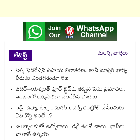
మరిన్ని వార్తలు
లేటెస్ట్
ఫిల్మ్ ఫెడరేషన్ సహాయ నిరాకరణ.. జానీ మాస్టర్ భార్య
తీరును ఎండగడుతూ లేఖ
బీదర్–యశ్వంత్ పూర్ ట్రైన్‎కు తప్పిన పెను ప్రమాదం..
ఇంజన్‎లో ఒక్కసారిగా చెలరేగిన పొగలు
ఇడ్లీ, ఉప్మా, ఓట్స్... షుగర్ లెవెల్స్ కంట్రోల్ చేసేందుకు
ఏది బెస్ట్ అంటే...?
SBI బ్యాంకులో ఉద్యోగాలు.. డిగ్రీ ఉంటే చాలు.. ఖాళీలు
చాలానే ఉన్నయ్ !