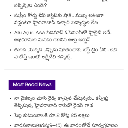
సస్పెన్స్‌కు ఎండ్?
సుప్రీం కోర్టు చీఫ్ జస్టిస్⁭కు షాక్.. ముఖ్య అతిథిగా
వద్దంటూ హైదరాబాద్ నల్సార్ విద్యార్థుల లేఖ
Allu Arjun: AAA సినిమాస్ ఓపెనింగ్‌లో హైలైట్ ఇదే..
అభిమానుల మనసు గెలిచిన అల్లు అర్జున్
తులసి మొక్కని ఎప్పుడు పూజించాలి, బెస్ట్ టైం ఏది.. ఇవి
పాటిస్తే ఇంట్లో లక్ష్మిదేవి ఉన్నట్లే..
Most Read News
నా వైకల్యం చూసి రైడ్స్ క్యాన్సిల్ చేస్తున్నరు.. కన్నీళ్లు
తెప్పిస్తున్న హైదరాబాద్ రాపిడో రైడర్ గాథ
పెద్ది కుటుంబానికి రూ.2 కోట్ల 25 లక్షలు
వారఫలాలు(ఆగస్టు9–15): ఈ వారంలోనే సూర్యగ్రహణం