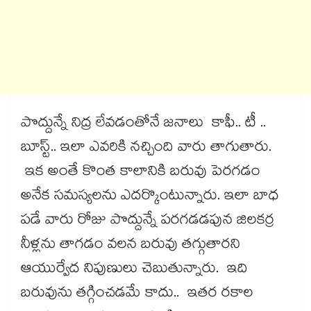
పొద్దున్నే నిద్ర లేవడంతోనే జనాలు కాఫీ.. టీ ..
బూస్ట్​.. ఇలా ఎవరికి నచ్చింది వారు తాగుతారు.
ఇక అంతే కొంత కాలానికి బరువు పెరగడం
అనేక సమస్యలను ఎదర్కొంటున్నారు. ఇలా బాధ
పడే వారు రోజు పొద్దున్నే పరగడడపున జిలకర్ర
నీళ్లను తాగడం వలన బరువు తగ్గుతారని
ఆయుర్వేద నిపుణులు చెబుతున్నారు. ఇది
బరువును తగ్గించడమే కాదు.. ఇతర రకాల