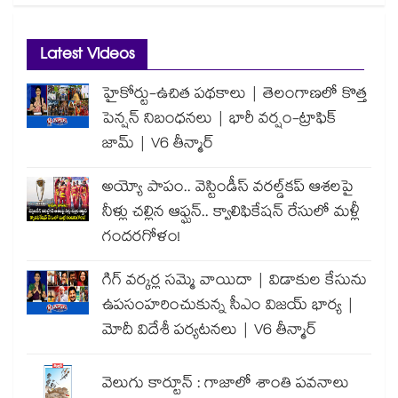
Latest Videos
హైకోర్టు-ఉచిత పథకాలు | తెలంగాణలో కొత్త
పెన్షన్ నిబంధనలు | భారీ వర్షం-ట్రాఫిక్
జామ్ | V6 తీన్మార్
అయ్యో పాపం.. వెస్టిండీస్ వరల్డ్‌కప్ ఆశలపై
నీళ్లు చల్లిన ఆఫ్ఘన్.. క్వాలిఫికేషన్ రేసులో మళ్లీ
గందరగోళం!
గిగ్ వర్కర్ల సమ్మె వాయిదా | విడాకుల కేసును
ఉపసంహరించుకున్న సీఎం విజయ్ భార్య |
మోదీ విదేశీ పర్యటనలు | V6 తీన్మార్
వెలుగు కార్టూన్ : గాజాలో శాంతి పవనాలు