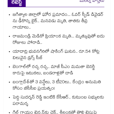
మరిన్ని వార్తలు
లేటెస్ట్
జగిత్యాల జిల్లాలో ఘోర ప్రమాదం... ఓవర్ స్పీడ్ డివైడర్
ను ఢీకొన్న బైక్.. మనవడు మృతి, తాతకు తీవ్ర
గాయాలు..
రాజమండ్రి మెడికో ప్రియాంక మృతి... మృత్యువుతో ఐదు
రోజులు పోరాడి..
యాదాద్రి భువనగిరిలో షాకింగ్ ఘటన.. రూ.54 కోట్ల
విలువైన డ్రగ్స్ సీజ్
బెంగాల్⁭లో రచ్చ రచ్చ.. మాజీ సీఎం మమతా బెనర్జీ
కారుపై ఇటుకలు, బండరాళ్లతో దాడి
బంగ్లాదేశ్⁬తో 3 వన్డేలు, 3 టీ20లు.. కేంద్రం అనుమతి
కోసం బీసీసీఐ ప్రయత్నం!
పెద్ది సుదర్శన్ రెడ్డి ఇంటికి కేసీఆర్.. కుటుంబ సభ్యులకు
పరామర్శ
గిల్ గాయం టెన్షన్‌కు చెక్.. శ్రీలంకతో తొలి టెస్టుపై