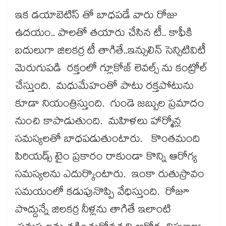
ఇక డయాబెటిస్​ తో బాధపడే వారు రోజు
ఉదయం.. పాలతో తయారు చేసిన టీ.. కాఫీకి
బదులుగా జిలకర్ర టీ తాగితే..ఇన్సులిన్ సెన్సిటివిటీ
మెరుగుపడి రక్తంలో గ్లూకోజ్​ లెవల్స్​ ను కంట్రోల్​
చేస్తుంది. మధుమేహంతో పాటు రక్తపోటును
కూడా నియంత్రిస్తుంది. గుండె జబ్బుల ప్రమాదం
నుంచి కాపాడుతుంది. మహిళలు హార్మోన్ల
సమస్యలతో బాధపడుతుంటారు. కొంతమంది
పిరియడ్స్​ టైం ప్రకారం రాకుండా కొన్ని ఆరోగ్య
సమస్యలను ఎదుర్కొంటారు. ఇంకా రుతుస్రావం
సమయంలో కడుపునొప్పి వేధిస్తుంది. రోజూ
పొద్దున్నే జిలకర్ర నీళ్లను తాగితే ఇలాంటి