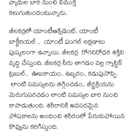
వ్యాధుల బారి నుంచి విముక్తి
కలుగుతుందంటున్నారు.
జీలకర్రలో యాంటీఆక్సిడెంట్, యాంటీ
బాక్టీరియల్ .. యాంటీ ఫంగల్ లక్షణాలు
పుష్కలంగా ఉన్నాయి. జీలకర్ర రోగనిరోధక శక్తిని
వృద్ది చేస్తుంది. జీలకర్ర నీరు తాగడం వల్ల గ్యాస్టిక్​
ట్రబుల్​.. ఊబకాయం.. ఉబ్బరం.. కడుపునొప్పి
లాంటి సమస్యలను తగ్గించడం.. జీర్ణక్రియను
మెరుగుపరచడం లాంటి సమస్యల బారి నుంచి
కాపాడుతుంది. శరీరానికి అవసరమైన
పోషకాలను అందించి శరీరంలో పేరుకుపోయిన
కొవ్వును కరిగిస్తుంది.