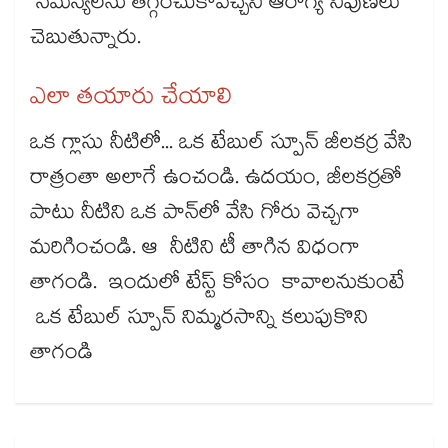
సమస్యలను తగ్గించుకోవచ్చని ఆరోగ్య నిపుణలు
చెబుతున్నారు.
ఎలా తయారు చేయాలి
ఒక గ్లాసు నీటిలో... ఒక టేబుల్ స్పూన్ జీలకర్ర వేసి
రాత్రంతా అలాగే ఉంచండి. ఉదయం, జీలకర్రతో
పాటు నీటిని ఒక పాన్‌లో వేసి గోరు వెచ్చగా
మరిగించండి. ఆ నీటిని టీ తాగిన విధంగా
తాగండి. ఇందులో టేస్ట్​ కోసం కావాలనుకుంటే
ఒక టేబుల్​ స్పూన్​ నిమ్మరసాన్ని కలుపుకొని
తాగండి