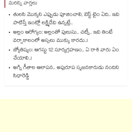
మరిన్ని వార్తలు
తులసి మొక్కని ఎప్పుడు పూజించాలి, బెస్ట్ టైం ఏది.. ఇవి
పాటిస్తే ఇంట్లో లక్ష్మిదేవి ఉన్నట్లే..
అల్లం ఆరోగ్యం: అల్లంతో పులుసు.. చట్నీ.. ఇవి తింటే
వర్షాకాలంలో అస్సలు ముక్కు కారదు..!
జ్యోతిష్యం: ఆగస్టు 12 సూర్యగ్రహణం.. ఏ రాశి వారు ఏం
చేయాలి..!
అగ్ని గీతాల ఆలాపన.. అపురూప సృజనకారుడు నందిని
సిధారెడ్డి