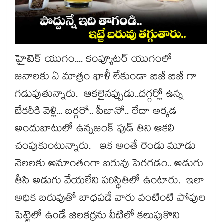
హైటెక్​ యుగం.... కంప్యూటర్​ యుగంలో
జనాలకు ఏ మాత్రం ఖాళీ లేకుండా బిజీ బిజీ గా
గడుపుతున్నారు. ఆకలైనప్పుడు..దగ్గర్లో ఉన్న
బేకరీకి వెళ్లి... బర్గరో.. పీజానో.. లేదా అక్కడ
అందుబాటులో ఉన్నజంక్​ ఫుడ్​ తిని ఆకలి
చంపుకుంటున్నారు. ఇక అంతే రెండు మూడు
నెలలకు అమాంతంగా బరువు పెరగడం.. అడుగు
తీసి అడుగు వేయలేని పరిస్థితిలో ఉంటారు. ఇలా
అధిక బరువుతో బాధపడే వారు వంటింటి పోపుల
పెట్టెలో ఉండే జిలకర్రను నీటిలో కలుపుకొని