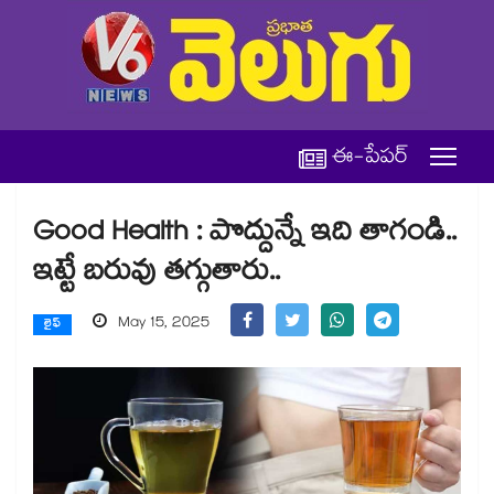
ఈ-పేపర్
Good Health : పొద్దున్నే ఇది తాగండి..
ఇట్టే బరువు తగ్గుతారు..
May 15, 2025
లైఫ్