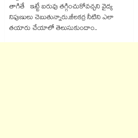
తాగితే ఇట్టే బరువు తగ్గించుకోవచ్చని వైద్య
నిపుణులు చెబుతున్నారు.జీలకర్ర నీటిని ఎలా
తయారు చేయాలో తెలుసుకుందాం..