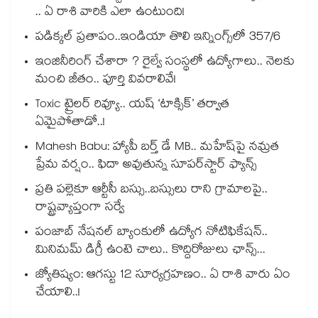
.. ఏ రాశి వారికి ఎలా ఉంటుంది!
పడిక్కల్‌‌ ప్రతాపం..ఇండియా తొలి ఇన్నింగ్స్‌‌లో 357/6
ఇంజినీరింగ్ చేశారా ? రైల్వే సంస్థలో ఉద్యోగాలు.. నెలకు
మంచి జీతం.. పూర్తి వివరాలివే!
Toxic ట్రైలర్ రివ్యూ.. యష్ ‘టాక్సిక్’ తర్వాత
ఏమైపోతాడో..!
Mahesh Babu: హ్యాపీ బర్త్ డే MB.. మహేష్‌పై నమ్రత
ప్రేమ వర్షం.. ఫిదా అవుతున్న సూపర్‌స్టార్ ఫ్యాన్స్
ప్రతి పల్లెకూ ఆర్టీసీ బస్సు..బస్సులు రాని గ్రామాలపై..
రాష్ట్రవ్యాప్తంగా సర్వే
పంజాబ్ నేషనల్ బ్యాంకులో ఉద్యోగ నోటిఫికేషన్..
మినిమమ్ డిగ్రీ ఉంటె చాలు.. కొద్దిరోజులు ఛాన్స్...
జ్యోతిష్యం: ఆగస్టు 12 సూర్యగ్రహణం.. ఏ రాశి వారు ఏం
చేయాలి..!