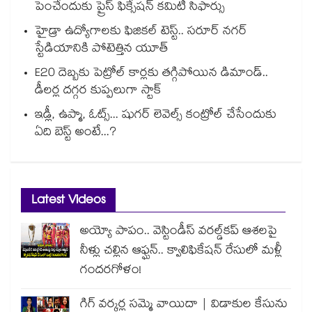
పెంచేందుకు ప్రైస్ ఫిక్సేష‌‌న్ క‌‌మిటీ సిఫార్సు
హైడ్రా ఉద్యోగాలకు ఫిజికల్ టెస్ట్.. సరూర్ నగర్
స్టేడియానికి పోటెత్తిన యూత్
E20 దెబ్బకు పెట్రోల్ కార్లకు తగ్గిపోయిన డిమాండ్..
డీలర్ల దగ్గర కుప్పలుగా స్టాక్
ఇడ్లీ, ఉప్మా, ఓట్స్... షుగర్ లెవెల్స్ కంట్రోల్ చేసేందుకు
ఏది బెస్ట్ అంటే...?
Latest Videos
అయ్యో పాపం.. వెస్టిండీస్ వరల్డ్‌కప్ ఆశలపై
నీళ్లు చల్లిన ఆఫ్ఘన్.. క్వాలిఫికేషన్ రేసులో మళ్లీ
గందరగోళం!
గిగ్ వర్కర్ల సమ్మె వాయిదా | విడాకుల కేసును