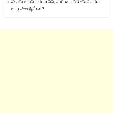
వెలుగు ఓపెన్ పేజీ.. జనన, మరణాల నమోదు సవరణ
బిల్లు సౌలభ్యమేనా?