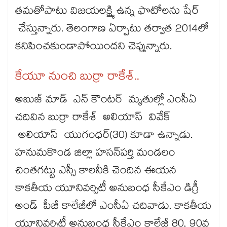
తమతోపాటు విజయలక్ష్మి ఉన్న ఫొటోలను షేర్
చేస్తున్నారు. తెలంగాణ ఏర్పాటు తర్వాత 2014లో
కనిపించకుండాపోయిందని చెప్తున్నారు.
కేయూ నుంచి బుర్రా రాకేశ్..
అబుజ్ మాడ్ ఎన్ కౌంటర్ మృతుల్లో ఎంసీఏ
చదివిన బుర్రా రాకేశ్ అలియాస్ వివేక్
అలియాస్ యుగంధర్(30) కూడా ఉన్నాడు.
హనుమకొండ జిల్లా హసన్‌‌‌‌‌‌‌‌‌‌‌‌‌‌‌‌‌‌‌‌‌‌‌‌‌‌‌‌‌‌‌‌‌‌‌‌‌‌‌‌‌‌‌‌‌‌‌‌‌‌‌‌‌‌‌‌‌‌‌‌‌‌‌‌‌‌పర్తి మండలం
చింతగట్టు ఎస్సీ కాలనీకి చెందిన ఈయన
కాకతీయ యూనివర్సిటీ అనుబంధ సీకేఎం డిగ్రీ
అండ్ పీజీ కాలేజీలో ఎంసీఏ చదివాడు. కాకతీయ
యూనివర్సిటీ అనుబంధ సీకేఎం కాలేజీ 80, 90వ