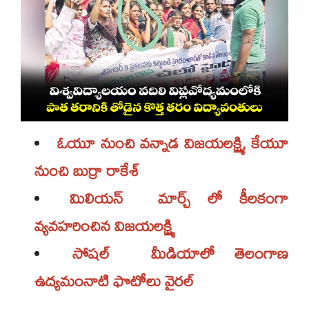
ఓయూ నుంచి వన్నాడ విజయలక్ష్మి, కేయూ
నుంచి బుర్రా రాకేశ్
మిలియన్ మార్చ్ లో కీలకంగా
వ్యవహరించిన విజయలక్ష్మి
సోషల్ మీడియాలో తెలంగాణ
ఉద్యమంనాటి ఫొటోలు వైరల్