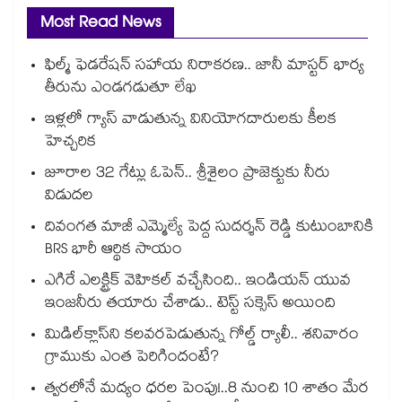
Most Read News
ఫిల్మ్ ఫెడరేషన్ సహాయ నిరాకరణ.. జానీ మాస్టర్ భార్య
తీరును ఎండగడుతూ లేఖ
ఇళ్లలో గ్యాస్ వాడుతున్న వినియోగదారులకు కీలక
హెచ్చరిక
జూరాల 32 గేట్లు ఓపెన్.. శ్రీశైలం ప్రాజెక్టుకు నీరు
విడుదల
దివంగత మాజీ ఎమ్మెల్యే పెద్ద సుదర్శన్ రెడ్డి కుటుంబానికి
BRS భారీ ఆర్థిక సాయం
ఎగిరే ఎలక్ట్రిక్ వెహికల్ వచ్చేసింది.. ఇండియన్ యువ
ఇంజనీరు తయారు చేశాడు.. టెస్ట్ సక్సెస్ అయింది
మిడిల్‌క్లాస్‌ని కలవరపెడుతున్న గోల్డ్ ర్యాలీ.. శనివారం
గ్రాముకు ఎంత పెరిగిందంటే?
త్వరలోనే మద్యం ధ‌‌ర‌‌ల పెంపు!..8 నుంచి 10 శాతం మేర