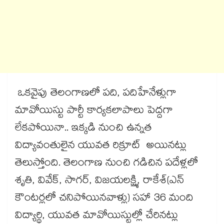
ఒకవైపు తెలంగాణలో పది, పదిహేనేళ్లుగా
మావోయిస్టు పార్టీ కార్యకలాపాలు పెద్దగా
లేకపోయినా.. ఇక్కడి నుంచి ఉన్నత
విద్యావంతులైన యువత రిక్రూట్ అయినట్లు
తెలుస్తోంది. తెలంగాణ నుంచి గడిచిన పదేళ్లలో
శృతి, వివేక్, సాగర్, విజయలక్ష్మి, రాకేశ్(ఎన్
కౌంటర్లలో చనిపోయినవాళ్లు) సహా 36 మంది
విద్యార్థి, యువత మావోయిస్టుల్లో చేరినట్లు