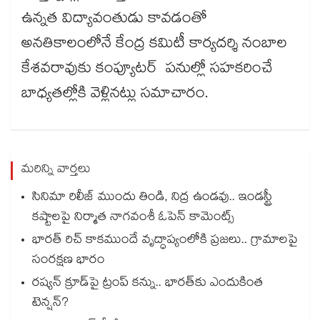
ఉన్నత విద్యావంతుడు కావడంతో
అనతికాలంలోనే కేంద్ర కమిటీ కార్యదర్శి నంబాల
కేశవరావుకు కంప్యూటర్ పనుల్లో సహకరించే
బాధ్యతల్లోకి వెళ్లినట్లు సమాచారం.
మరిన్ని వార్తలు
సినిమా రిలీజ్ ముందు తిండి, నిద్ర ఉండవు.. ఇండస్ట్రీ
కష్టాలపై నిర్మాత నాగవంశీ ఓపెన్ కామెంట్స్
భారత్ రిచ్ కాకముందే వృద్ధాప్యంలోకి ప్రజలు.. గ్రామాలపై
సంరక్షణ భారం
రష్యన్ క్రూడ్‌పై ట్రంప్ కన్ను.. భారత్‌కు ఎందుకింత
టెన్షన్?