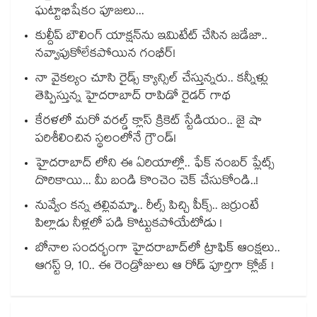
ఘట్టాభిషేకం పూజలు...
కుల్దీప్ బౌలింగ్ యాక్షన్‌ను ఇమిటేట్ చేసిన జడేజా..
నవ్వాపుకోలేకపోయిన గంభీర్!
నా వైకల్యం చూసి రైడ్స్ క్యాన్సిల్ చేస్తున్నరు.. కన్నీళ్లు
తెప్పిస్తున్న హైదరాబాద్ రాపిడో రైడర్ గాథ
కేరళలో మరో వరల్డ్ క్లాస్ క్రికెట్ స్టేడియం.. జై షా
పరిశీలించిన స్థలంలోనే గ్రౌండ్!
హైదరాబాద్ లోని ఈ ఏరియాల్లో.. ఫేక్ నంబర్ ప్లేట్స్
దొరికాయి... మీ బండి కొంచెం చెక్ చేసుకోండి..!
నువ్వేం కన్న తల్లివమ్మా.. రీల్స్ పిచ్చి పీక్స్.. జర్రుంటే
పిల్లాడు నీళ్లలో పడి కొట్టుకపోయేటోడు !
బోనాల సందర్భంగా హైదరాబాద్‌లో ట్రాఫిక్ ఆంక్షలు..
ఆగస్ట్ 9, 10.. ఈ రెండ్రోజులు ఆ రోడ్ పూర్తిగా క్లోజ్ !