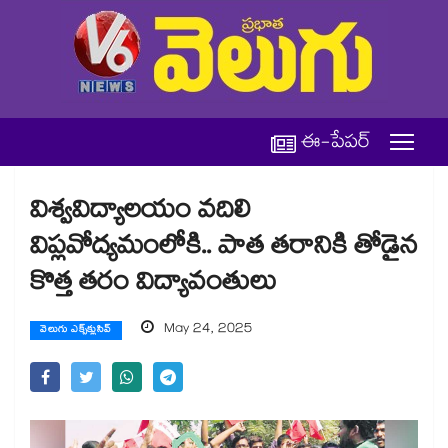
ఈ-పేపర్
విశ్వవిద్యాలయం వదిలి
విప్లవోద్యమంలోకి.. పాత తరానికి తోడైన
కొత్త తరం విద్యావంతులు
May 24, 2025
వెలుగు ఎక్స్‌క్లుసివ్