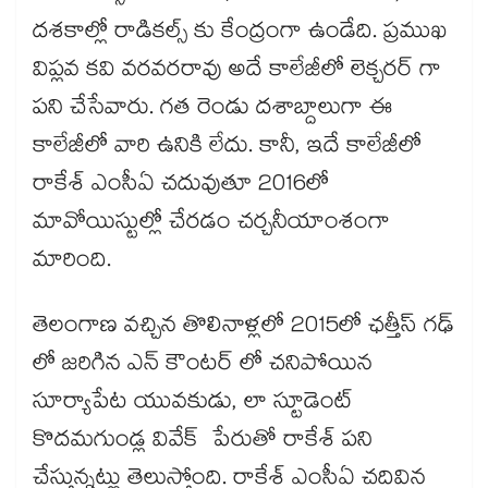
దశకాల్లో రాడికల్స్ కు కేంద్రంగా ఉండేది. ప్రముఖ
విప్లవ కవి వరవరరావు అదే కాలేజీలో లెక్చరర్ గా
పని చేసేవారు. గత రెండు దశాబ్దాలుగా ఈ
కాలేజీలో వారి ఉనికి లేదు. కానీ, ఇదే కాలేజీలో
రాకేశ్​ ఎంసీఏ చదువుతూ 2016లో
మావోయిస్టుల్లో చేరడం చర్చనీయాంశంగా
మారింది.
తెలంగాణ వచ్చిన తొలినాళ్లలో 2015లో ఛత్తీస్ గఢ్
లో జరిగిన ఎన్ కౌంటర్ లో చనిపోయిన
సూర్యాపేట యువకుడు, లా స్టూడెంట్
కొదమగుండ్ల వివేక్ పేరుతో రాకేశ్​ పని
చేస్తున్నట్లు తెలుస్తోంది. రాకేశ్​ ఎంసీఏ చదివిన