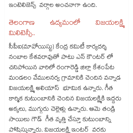
ఇంటెలిజెన్స్ వర్గాల అంచనాగా ఉంది.
తెలంగాణ ఉద్యమంలో విజయలక్ష్మి
మిలిటెన్సీ..
సీపీఐ(మావోయిస్టు) కేంద్ర కమిటీ కార్యదర్శి
నంబాల కేశవరావుతో పాటు ఎన్ కౌంటర్ లో
చనిపోయిన వారిలో రంగారెడ్డి జిల్లా కేశంపేట
మండలం వేములనర్వ గ్రామానికి చెందిన వన్నాడ
విజయలక్ష్మి అలియాస్ భూమిక ఉన్నారు. గీత
కార్మిక కుటుంబానికి చెందిన విజయలక్ష్మికి ఇద్దరు
అక్కలు, ముగ్గురు చెల్లెళ్లు ఉన్నారు. ఆమె తండ్రి
సాయిలు గౌడ్ గీత వృత్తి చేస్తూ కుటుంబాన్ని
పోషిస్తున్నారు. విజయలక్ష్మి ఇంటర్ వరకు