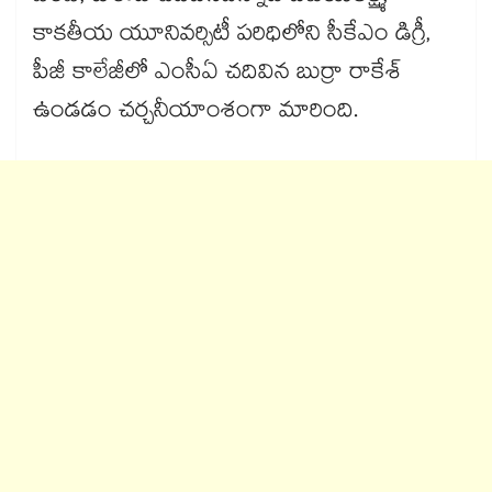
కాకతీయ యూనివర్సిటీ పరిధిలోని సీకేఎం డిగ్రీ,
పీజీ కాలేజీలో ఎంసీఏ చదివిన బుర్రా రాకేశ్​
ఉండడం చర్చనీయాంశంగా మారింది.