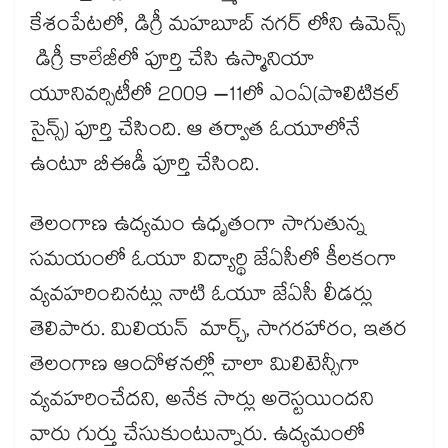
కేశంపేటలో, డిగ్రీ మహబూబ్ నగర్ లోని ఉమెన్స్
డిగ్రీ కాలేజీలో పూర్తి చేసి ఉస్మానియా
యూనివర్సిటీలో 2009 –11లో ఎంఏ(పొలిటికల్
సైన్స్) పూర్తి చేసింది. ఆ తర్వాత ఓయూలోనే
ఉంటూ బీఈడీ పూర్తి చేసింది.
తెలంగాణ ఉద్యమం ఉధృతంగా సాగుతున్న
సమయంలో ఓయూ విద్యార్థి జేఏసీలో కీలకంగా
వ్యవహరించినట్లు నాటి ఓయూ జేఏసీ లీడర్లు
తెలిపారు. మిలియన్ మార్చ్, సాగరహారం, ఇతర
తెలంగాణ ఆందోళనల్లో చాలా మిలిటెన్సీగా
వ్యవహరించేదని, అనేక సార్లు అరెస్టయిందని
వారు గుర్తు చేసుకుంటున్నారు. ఉద్యమంలో