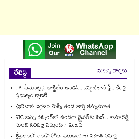
మరిన్ని వార్తలు
లేటెస్ట్
UPI పేమెంట్లపై ఛార్జీలేం ఉండవ్.. ఎప్పటిలానే ఫ్రీ.. కేంద్ర
ప్రభుత్వం క్లారిటీ
ఫుట్‎బాల్ దిగ్గజం మెస్సీ తండ్రి జార్జ్ కన్నుమూత
RTC బస్సు రన్నింగ్⁫లో ఉండగా డ్రైవర్‌కు ఫిట్స్.. కామారెడ్డి
నుంచి సిరిసిల్ల వస్తుండగా ఘటన
శ్రీశైలంలో రెండో రోజు వరుణయాగ సహిత సహస్ర