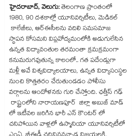
హైదరాబాద్, వెలుగు:
తెలంగాణ ప్రాంతంలో
1980, 90 దశకాల్లో యూనివర్సిటీలు, మెడికల్
కాలేజీలు, ఆర్ఈసీలను వదిలి సమసమాజ
స్థాపన కోసమని విప్లవోద్యమంలోకి అడుగులేసిన
ఉన్నత విద్యావంతుల తరమంతా క్రమక్రమంగా
కనుమరుగవుతున్న కాలంలో.. గత పదేండ్లుగా
మళ్లీ అవే విశ్వవిద్యాలయాలు, ఉన్నత విద్యాసంస్థల
నుంచి కొత్తతరం చేరుతుండడం పోలీసు
వర్గాలను ఆందోళనకు గురి చేస్తోంది. ఛత్తీస్ గఢ్
రాష్ట్రంలోని నారాయణపూర్ జిల్లా అబుజ్ మాడ్
లో ఇటీవల జరిగిన భారీ ఎన్ కౌంటర్ లో
చనిపోయిన వాళ్లలో ఉస్మానియా యూనివర్సిటీలో
ఎంఏ, బీఈడీ చదివినవన్నాడ విజయలక్ష్మి,