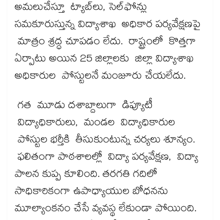
అమలుచేస్తూ ట్యాబ్​లు, సెల్​ఫోన్లు
సమకూరుస్తున్న విద్యాశాఖ అధికార పర్యవేక్షణపై
మాత్రం శ్రద్ధ చూపడం లేదు. రాష్ట్రంలో కొత్తగా
ఏర్పాటు అయిన 25 జిల్లాలకు జిల్లా విద్యాశాఖ
అధికారుల పోస్టులనే మంజూరు చేయలేదు.
గత మూడు దశాబ్దాలుగా డిప్యూటీ
విద్యాధికారులు, మండల విద్యాధికారుల
పోస్టుల భర్తీకి తీసుకుంటున్న చర్యలు శూన్యం.
ఫలితంగా పాఠశాలల్లో విద్యా పర్యవేక్షణ, విద్యా
పాలన కుప్ప కూలింది. తరగతి గదిలో
సాధికారికంగా ఉపాధ్యాయుల బోధనను
మూల్యాంకనం చేసే వ్యవస్థ లేకుండా పోయింది.