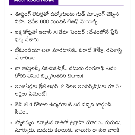
Most Read News
ఊస్టింగ్ లెటర్లతో ఉద్యోగులకు గుడ్ మార్నింగ్ చెప్పిన
వీసా.. 2వేల 600 మందికి లేఆఫ్ మెయిల్స్
లక్ష కోట్లతో అదానీ AI డేటా సెంటర్ : దేశంలోనే ప్లేస్
ఫిక్స్ చేశారు
టీమిండియా అలా మారటానికి.. విరాట్ కోహ్లీ, రవిశాస్త్రి
నే కారణం
నా ఆస్తులన్నీ పనిమనిషికే.. నటుడు రంగనాథ్ చివరి
కోరిక వెనుక దిగ్భ్రాంతికర నిజాలు!
ఇంజనీర్లకు క్రేజీ ఆఫర్: 2 నెలల ఇంటర్న్‌షిప్‌కు రూ.57
లక్షలు పేమెంట్!
జెన్ జీ 4 రోజుల ఉద్యమానికి దిగి వచ్చిన జార్ఖండ్
సీఎం..
జ్యోతిష్యం: కర్కాటక రాశిలో త్రిగ్రాహి యోగం.. గురుడు,
సూర్యుడు, బుధుడు కలయిక.. నాలుగు రాశుల వారికి