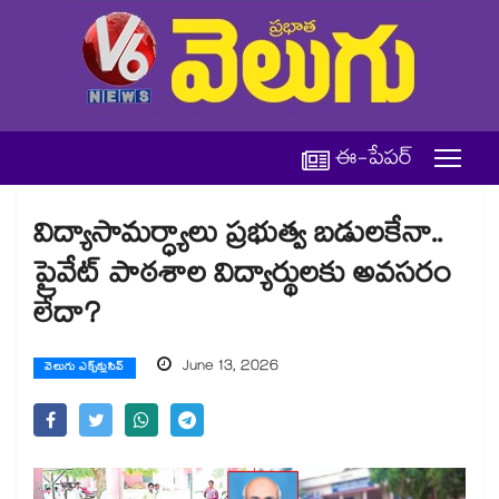
ఈ-పేపర్
విద్యాసామర్ధ్యాలు ప్రభుత్వ బడులకేనా..
ప్రైవేట్ పాఠశాల విద్యార్థులకు అవసరం
లేదా?
June 13, 2026
వెలుగు ఎక్స్‌క్లుసివ్