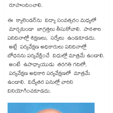
రూపొందించాలి.
ఈ క్యాలెండర్​ను విద్యా సంవత్సరం మధ్యలో
మార్చకుండా జాగ్రత్తలు తీసుకోవాలి. పాఠశాల
పనిదినాల్లో శిక్షణలు, సర్వేలు ఉండకూడదు.
అట్లే పర్యవేక్షణ అధికారులు పనిదినాల్లో
బోధనను పర్యవేక్షించే విధుల్లో మాత్రమే ఉండాలి.
అంటే ఉపాధ్యాయుడు తరగతి గదిలో,
పర్యవేక్షణ అధికారి పర్యవేక్షణలో మాత్రమే
ఉండాలి. విద్యేతర పనుల్లో వారిని
వినియోగించకూడదు.