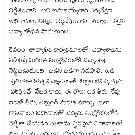
పనిదినాల్లో రోజూ చేయాల్సిన కార్యక్రమాలను
నిర్దేశించాలి. అవి అమలయ్యేలాగ పర్యవేక్షణ
అధికారులు నిత్యం పర్యవేక్షించాలి. తద్వారా సరైన
విద్యా బోధన సాగుతుంది.
కేవలం తాత్కాలిక కార్యక్రమాలతో విద్యాశాఖను
నడిపిస్తే మరింత సంక్షోభంలోకి విద్యాశాఖ
నెట్టబడుతుంది. బడిని బడిగా నడపాలి. బడి
ప్రతిరోజు కొత్త విన్యాసాలతో పిల్లల భవిష్యత్తును
పరీక్షించే వేదిక కాదు, ఈ రోజు ఒక తీరు, రేపు
ఇంకో తీరు, ఎల్లుండి మరొక మార్పు.. ఇలా
గాలివాటం విధానాలతో విద్యను సంక్షోభంలోకి
వెళ్ళేలా చేయడం సరికాదు. స్థిరమైన విధానాలతో