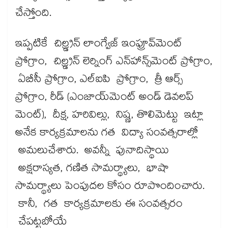
చేస్తోంది.
ఇప్పటికే చిల్డ్రన్ లాంగ్వేజ్ ఇంప్రూవ్​మెంట్
ప్రోగ్రాం, చిల్డ్రన్ లెర్నింగ్ ఎన్​హాన్స్​మెంట్ ప్రోగ్రాం,
ఏబీసీ ప్రోగ్రాం, ఎల్ఐపి ప్రోగ్రాం, త్రీ ఆర్స్
ప్రోగ్రాం, రీడ్ (ఎంజాయ్​మెంట్ అండ్ డెవలప్​
మెంట్), దీక్ష, హరివిల్లు, నిష్ణ, తొలిమెట్టు ఇట్లా
అనేక కార్యక్రమాలను గత విద్యా సంవత్సరాల్లో
అమలుచేశారు. అవన్నీ పునాదిస్థాయి
అక్షరాస్యత, గణిత సామర్థ్యాలు, భాషా
సామర్థ్యాలు పెంపుదల కోసం రూపొందించారు.
కానీ, గత కార్యక్రమాలకు ఈ సంవత్సరం
చేపట్టబోయే