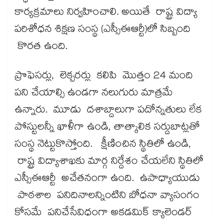
కార్యక్రమాలు నిర్వహించాలి. అయితే రాష్ట్ర విద్యా
పరిశోధన శిక్షణ సంస్థ (ఎస్సీఈఆర్టీ)లో సిబ్బంది
కొరత ఉంది.
ప్రొఫెసర్లు, లెక్చరర్లు కలిపి మొత్తం 24 మంది
పని చేయాల్సి ఉండగా నలుగురు మాత్రమే
ఉన్నారు. మూడు దశాబ్దాలుగా పదోన్నతులు లేక
పోస్టులన్నీ ఖాళీగా ఉండి, తాత్కాలిక సర్దుబాట్లతో
సంస్థ నెట్టుకొస్తోంది. క్షీణించిన స్థితిలో ఉండి,
రాష్ట్ర విద్యాశాఖకు మార్గ నిర్దేశం చేయలేని స్థితిలో
ఎస్సీఈఆర్టీ అచేతనంగా ఉంది. ఉపాధ్యాయుడు
పాఠశాల పనిదినాలన్నింటిని బోధనా వ్యాసంగం
కోసమే పనిచేసేవిధంగా అకడమిక్ క్యాలెండర్