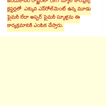
ఇందుకోసం రాష్ట్రంలో 1,817 స్కూల్ కాంప్లెక్స్
క్లస్టర్లలో ఎక్కువ ఎన్​రోల్​మెంట్​ ఉన్న మూడు
ప్రైమరీ లేదా అప్పర్ ప్రైమరీ స్కూళ్లను ఈ
కార్యక్రమానికి ఎంపిక చేస్తారు.