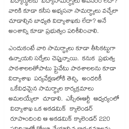
విద్యార్థులకు విద్యాసామర్ధ్యాలు అవసరం లేదా?
వారికి కూడా కనీస అభ్యసనా సామర్థ్యాలు వచ్చేలా
చూడాల్సిన బాధ్యత విద్యాశాఖకు లేదా? అనే
అంశాన్ని కూడా ప్రభుత్వం పరిశీలించాలి.
ఎందుకంటే వారి సామర్థ్యాలు కూడా తీసికట్టుగా
ఉన్నాయని సర్వేలు చెప్తున్నాయి. కనుక ప్రభుత్వ
పాఠశాలలతోపాటు ప్రైవేటు పాఠశాలలను కూడా
విద్యాశాఖ పర్యవేక్షణలోకి తెచ్చి, అందరికీ
ఒకేవిధమైన సామర్థ్యాల కార్యక్రమాలు
అమలయ్యేలా చూడాలి. ఎస్సీఈఆర్టీ ఆధ్వర్యంలో
విద్యాశాఖ ఒక అకడమిక్ క్యాలెండర్
రూపొందించి ఆ అకడమిక్ క్యాలెండర్ 220