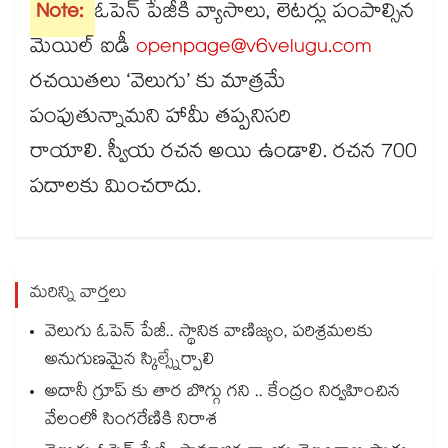
Note:
ఓపెన్​ పేజీకి వ్యాసాలు, లెటర్లు పంపాల్సిన
మెయిల్​ ఐడీ
openpage@v6velugu.com
రచయితలు ‘వెలుగు’ కు మాత్రమే
పంపుతున్నామని హామీ తప్పనిసరి
రాయాలి. స్వీయ రచన అయి ఉండాలి. రచన 700
పదాలకు మించరాదు.
మరిన్ని వార్తలు
వెలుగు ఓపెన్ పేజీ.. స్థానిక వాణిజ్యం, పరిశ్రమలకు
అనుగుణమైన స్కిల్స్నేర్పాలి
అదానీ గ్రూప్ కు తార బొగ్గు గని .. కేంద్రం నిర్వహించిన
వేలంలో సింగరేణికి నిరాశ