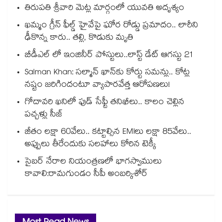
తిరుపతి శ్రీవారి మెట్ల మార్గంలో యువతి అదృశ్యం
ఖమ్మం గ్రీన్ ఫీల్డ్ హైవేపై ఘోర రోడ్డు ప్రమాదం.. లారీని
ఢీకొన్న కారు.. తల్లి, కొడుకు మృతి
బీడీఎల్ లో ఇంజినీర్ పోస్టులు..లాస్ట్ డేట్ ఆగస్టు 21
Salman Khan: సల్మాన్ ఖాన్‌కు కోర్టు సమన్లు.. కోట్ల
నష్టం జరిగిందంటూ వ్యాపారవేత్త ఆరోపణలు!
గోదావరి ఖనిలో ఫుడ్ సేఫ్టీ తనిఖీలు.. కాలం చెల్లిన
పచ్చళ్లు సీజ్
జీతం లక్షా 60వేలు.. కట్టాల్సిన EMIలు లక్షా 85వేలు..
అప్పులు తీరేందుకు సలహాలు కోరిన టెక్కీ
సైబర్ నేరాల నియంత్రణలో భాగస్వాములు
కావాలి:రామగుండం సీపీ అంబర్కిశోర్‌‌‌‌‌‌‌‌‌‌‌‌‌‌‌‌