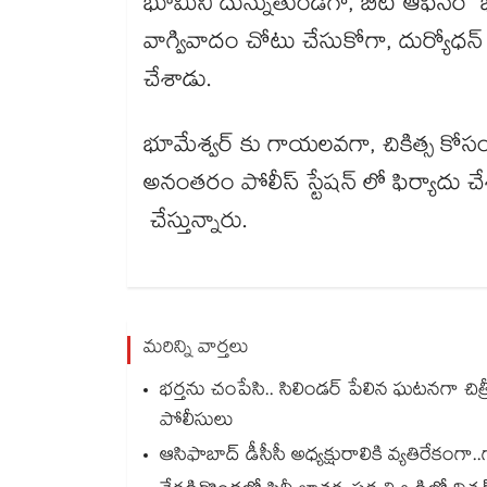
భూమిని దున్నుతుండగా, బీట్ ఆఫీసర్ భూ
వాగ్వివాదం చోటు చేసుకోగా, దుర్యోధన్
చేశాడు.
భూమేశ్వర్ కు గాయలవగా, చికిత్స కోసం స
అనంతరం పోలీస్ స్టేషన్ లో ఫిర్యాదు చే
చేస్తున్నారు.
మరిన్ని వార్తలు
భర్తను చంపేసి.. సిలిండర్ పేలిన ఘటనగా చిత్రీ
పోలీసులు
ఆసిఫాబాద్ డీసీసీ అధ్యక్షురాలికి వ్యతిరేకంగ