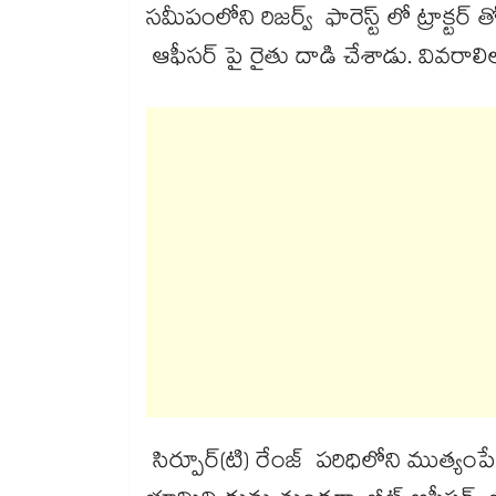
సమీపంలోని రిజర్వ్ ఫారెస్ట్ లో ట్రాక్టర్ 
ఆఫీసర్ పై రైతు దాడి చేశాడు. వివరాలి
సిర్పూర్(టి) రేంజ్ పరిధిలోని ముత్యంపేట