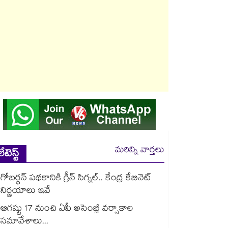
మరిన్ని వార్తలు
లేటెస్ట్
గోబర్ధన్ పథకానికి గ్రీన్ సిగ్నల్.. కేంద్ర కేబినెట్
నిర్ణయాలు ఇవే
ఆగష్టు 17 నుంచి ఏపీ అసెంబ్లీ వర్షాకాల
సమావేశాలు...