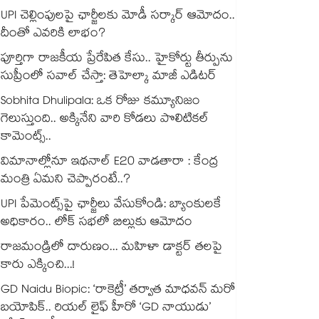
UPI చెల్లింపులపై ఛార్జీలకు మోడీ సర్కార్ ఆమోదం..
దీంతో ఎవరికి లాభం?
పూర్తిగా రాజకీయ ప్రేరేపిత కేసు.. హైకోర్టు తీర్పును
సుప్రీంలో సవాల్ చేస్తా: తెహెల్కా మాజీ ఎడిటర్
Sobhita Dhulipala: ఒక రోజు కమ్యూనిజం
గెలుస్తుంది.. అక్కినేని వారి కోడలు పొలిటికల్
కామెంట్స్..
విమానాల్లోనూ ఇథనాల్ E20 వాడతారా : కేంద్ర
మంత్రి ఏమని చెప్పారంటే..?
UPI పేమెంట్స్⁪పై ఛార్జీలు వేసుకోండి: బ్యాంకులకే
అధికారం.. లోక్ సభలో బిల్లుకు ఆమోదం
రాజమండ్రిలో దారుణం... మహిళా డాక్టర్ తలపై
కారు ఎక్కించి...!
GD Naidu Biopic: ‘రాకెట్రీ’ తర్వాత మాధవన్ మరో
బయోపిక్.. రియల్ లైఫ్ హీరో ‘GD నాయుడు’