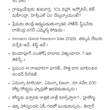
50 వేలు
గ్రాడ్యుయేట్లకు శుభవార్త.. TCS, విప్రో, ఇన్ఫోసిస్, టెక్
మహీంద్రా, హెచ్సీఎల్ ఏం చేస్తున్నాయంటే?
ప్రేమకు తండ్రి అడ్డుపడుతున్నాడని పోలీస్ స్టేషన్⁪కు
రాజేంద్ర నగర్ ఎమ్మెల్యే కొడుకు !
Amazon Great Freedom Sale 2026.. తక్కువ రేటుకు
వచ్చేవి ఇవే.. లిస్ట్ ఇదే !
మియాపూర్ సంతోష్ దాబాకు వెళ్తుంటారా..? ఇది
తెలిస్తే...!
ప్రపంచ AI రాజధానిగా భారత్.. కొత్త దారి చూపించిన
నందన్ నీలేకణి
ఏమన్నా టాలెంటా.. ఏమన్నా విజనా.. రూ.4వేల 200
కోట్ల రోడ్డును ఫ్యాన్లతో ఆరబెడుతున్నరు !
కోర్టుకు వస్తారని రాత్రికి రాత్రే కూల్చేస్తారా? : హైకోర్టు
ఉక్క పోస్తుందని ఏసీ గదిలో పండుకున్నరు.. తెల్లారే