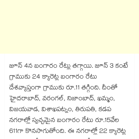
జూన్ 4న బంగారం రేట్లు తగ్గాయి. జూన్ 3 కంటే
గ్రాముకు 24 క్యారెట్ల బంగారం రేటు
దేశవ్యాప్తంగా గ్రాముకు రూ.11 తగ్గింది. దీంతో
హైదరాబాద్, వరంగల్, నిజాంబాద్, ఖమ్మం,
విజయవాడ, విశాఖపట్నం, తిరుపతి, కడప
నగరాల్లో స్వచ్చమైన బంగారం రేటు రూ.15వేల
611గా కొనసాగుతోంది. ఈ నగరాల్లో 22 క్యారెట్ల