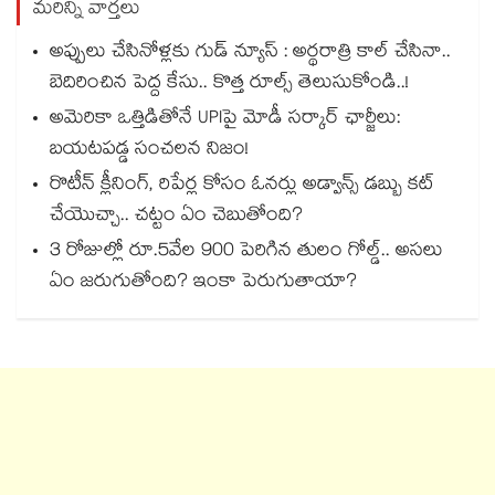
మరిన్ని వార్తలు
అప్పులు చేసినోళ్లకు గుడ్ న్యూస్ : అర్థరాత్రి కాల్ చేసినా..
బెదిరించిన పెద్ద కేసు.. కొత్త రూల్స్ తెలుసుకోండి..!
అమెరికా ఒత్తిడితోనే UPIపై మోడీ సర్కార్‌ ఛార్జీలు:
బయటపడ్డ సంచలన నిజం!
రొటీన్ క్లీనింగ్, రిపేర్ల కోసం ఓనర్లు అడ్వాన్స్ డబ్బు కట్
చేయెుచ్చా.. చట్టం ఏం చెబుతోంది?
3 రోజుల్లో రూ.5వేల 900 పెరిగిన తులం గోల్డ్.. అసలు
ఏం జరుగుతోంది? ఇంకా పెరుగుతాయా?