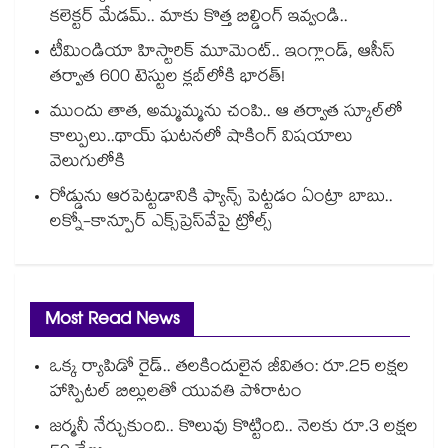
కలెక్టర్ మేడమ్.. మాకు కొత్త బిల్డింగ్ ఇవ్వండి..
టీమిండియా హిస్టారిక్ మూమెంట్.. ఇంగ్లాండ్, ఆసీస్
తర్వాత 600 టెస్టుల క్లబ్‌లోకి భారత్!
ముందు తాత, అమ్మమ్మను చంపి.. ఆ తర్వాత స్కూల్‌లో
కాల్పులు..థాయ్ ఘటనలో షాకింగ్ విషయాలు
వెలుగులోకి
రోడ్డును ఆరపెట్టడానికి ఫ్యాన్స్ పెట్టడం ఏంట్రా బాబు..
లక్నో-కాన్పూర్ ఎక్స్‌ప్రెస్‌వేపై ట్రోల్స్
Most Read News
ఒక్క ర్యాపిడో రైడ్.. తలకిందులైన జీవితం: రూ.25 లక్షల
హాస్పిటల్ బిల్లులతో యువతి పోరాటం
జర్మనీ నేర్చుకుంది.. కొలువు కొట్టింది.. నెలకు రూ.3 లక్షల