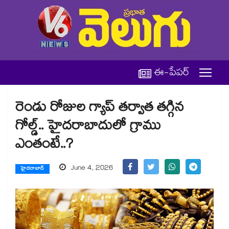
ఈ-పేపర్
రెండు రోజుల గ్యాప్ తర్వాత తగ్గిన
గోల్డ్.. హైదరాబాదులో గ్రాము
ఎంతంటే..?
June 4, 2026
హైదరాబాద్