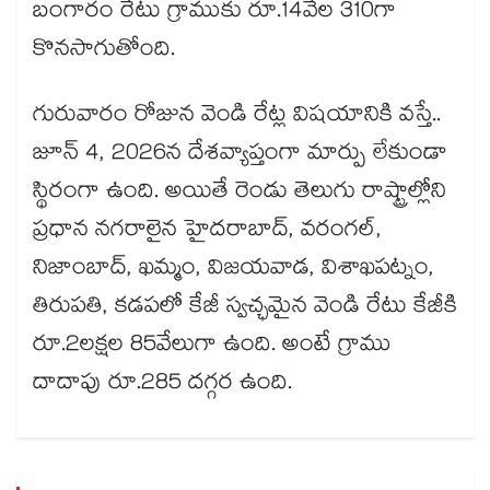
బంగారం రేటు గ్రాముకు రూ.14వేల 310గా
కొనసాగుతోంది.
గురువారం రోజున వెండి రేట్ల విషయానికి వస్తే..
జూన్ 4, 2026న దేశవ్యాప్తంగా మార్పు లేకుండా
స్థిరంగా ఉంది. అయితే రెండు తెలుగు రాష్ట్రాల్లోని
ప్రధాన నగరాలైన హైదరాబాద్, వరంగల్,
నిజాంబాద్, ఖమ్మం, విజయవాడ, విశాఖపట్నం,
తిరుపతి, కడపలో కేజీ స్వచ్ఛమైన వెండి రేటు కేజీకి
రూ.2లక్షల 85వేలుగా ఉంది. అంటే గ్రాము
దాదాపు రూ.285 దగ్గర ఉంది.