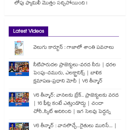
లోపు ఫ్యామిలీ మొత్తం సచ్చిపోయింది !
Latest Videos
వెలుగు కార్టూన్ : గాజాలో శాంతి పవనాలు
నీటిపారుదల ప్రాజెక్టులు-వరద నీరు | ధరల
పెంపు-చమురు, ఎలక్ట్రానిక్స్ | బాలిక
క్షమాపణ-ప్రధాని మోదీ | V6 తీన్మార్
V6 తీన్మార్: వానలకు బ్రేక్.. ప్రాజెక్టులకు వరద
| 16 ఫీట్ల కంటే ఎత్తుండొద్దు | చందా
చోరీ..స్కిట్ అదిరింది | ఇగ సెలవు పెద్దన్న
V6 తీన్మార్ : వానలొచ్చే...రైతులు మురిసే... |