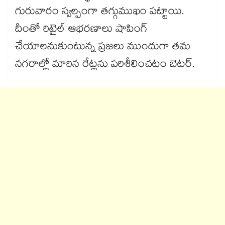
గురువారం స్వల్పంగా తగ్గుముఖం పట్టాయి.
దీంతో రిటైల్ ఆభరణాలు షాపింగ్
చేయాలనుకుంటున్న ప్రజలు ముందుగా తమ
నగరాల్లో మారిన రేట్లను పరిశీలించటం బెటర్.