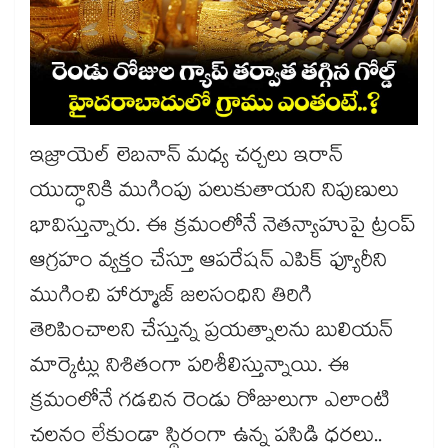
ఇజ్రాయెల్ లెబనాన్ మధ్య చర్చలు ఇరాన్
యుద్ధానికి ముగింపు పలుకుతాయని నిపుణులు
భావిస్తున్నారు. ఈ క్రమంలోనే నెతన్యాహుపై ట్రంప్
ఆగ్రహం వ్యక్తం చేస్తూ ఆపరేషన్ ఎపిక్ ఫ్యూరీని
ముగించి హార్మూజ్ జలసంధిని తిరిగి
తెరిపించాలని చేస్తున్న ప్రయత్నాలను బులియన్
మార్కెట్లు నిశితంగా పరిశీలిస్తున్నాయి. ఈ
క్రమంలోనే గడచిన రెండు రోజులుగా ఎలాంటి
చలనం లేకుండా స్థిరంగా ఉన్న పసిడి ధరలు..