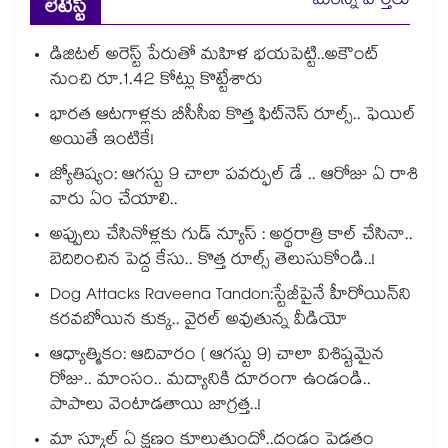
మరిన్ని వార్తలు
లేటెస్ట్
డిజిటల్ అరెస్ట్ పేరుతో మహిళ భయపెట్టి..అకౌంట్
నుంచి రూ.1.42 కోట్లు కొట్టేశారు
భారత ఆటగాళ్లకు బీసీసీఐ కొత్త ఫిట్‌నెస్ రూల్స్.. ఫెయిల్
అయితే ఇంటికే!
జ్యోతిష్యం: ఆగస్టు 9 చాలా పవర్ఫుల్ డే .. ఆరోజు ఏ రాశి
వారు ఏం చేయాలి..
అప్పులు చేసినోళ్లకు గుడ్ న్యూస్ : అర్థరాత్రి కాల్ చేసినా..
బెదిరించిన పెద్ద కేసు.. కొత్త రూల్స్ తెలుసుకోండి..!
Dog Attacks Raveena Tandon:స్టేజీపైనే హీరోయిన్⁬ని
కరవబోయిన కుక్క.. వైరల్ అవుతున్న వీడియో
ఆధ్యాత్మికం: ఆదివారం ( ఆగస్టు 9) చాలా విశిష్టమైన
రోజు.. మాంసం.. మద్యానికి దూరంగా ఉండండి..
పాపాలు వెంటాడతాయి జాగ్రత్త..!
మా స్కూల్ ఏ క్షణం కూలుతుందో..దండం పెడతం