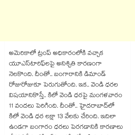
అమెరికాలో ట్రంప్ అధికారంలోకి వచ్చాక
యూఎస్​టారిఫ్⁬లపై అనిశ్చితి కారణంగా
నెలకొంది. దీంతో.. బంగారానికి డిమాండ్
రోజురోజుకూ పెరుగుతోంది. ఇక.. వెండి ధరల
విషయానికొస్తే.. కిలో వెండి ధరపై మంగళవారం
11 వందలు పెరిగింది. దీంతో.. హైదరాబాద్⁬లో
కిలో వెండి ధర లక్షా 13 వేలకు చేరింది. ఇదిలా
ఉండగా బంగారం ధరలు పెరగడానికి కారణాలు