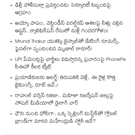
ఢిల్లీ పోలీసుల్లా ప్రవర్తించకు: సెక్యూరిటీ సిబ్బందిపై
ఆగ్రహం
అయ్యో పాపం.. వెస్టిండీస్ వరల్డ్‌కప్ ఆశలపై నీళ్లు చల్లిన
ఆఫ్ఘన్.. క్వాలిఫికేషన్ రేసులో మళ్లీ గందరగోళం!
Mrunal Thakur: యశస్వి జైస్వాల్‌తో డేటింగ్ రూమర్స్‌..
ఫైనల్‌గా స్పందించిన మృణాల్ ఠాకూర్!
UPI పేమెంట్లపై ఛార్జీలు విధిస్తారన్న ప్రచారంపై PhonePe
సీఈవో కీలక ట్వీట్
ప్రయాణికులకు అలర్ట్: తిరుపతికి వెళ్లే.. ఈ రైళ్ల కొత్త
టైమింగ్స్, రూట్ ఇవే..!
రాహుల్ వర్సెస్ రిజిజు.. మహిళా రిజర్వేషన్ బిల్లుపై
సోషల్ మీడియాలో డైలాగ్ వార్
ధౌని నుంచి ధోనీగా.. ఒక్క స్పెల్లింగ్ మిస్టేక్‌తో గ్లోబల్
బ్రాండ్‌గా మారిన మహేంద్రుడి స్టోరీ ఇదే?