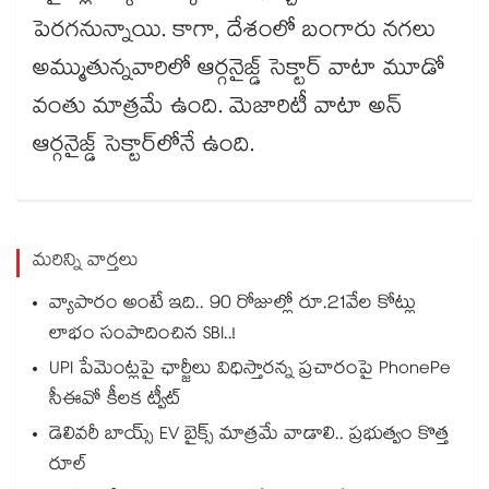
పెరగనున్నాయి. కాగా, దేశంలో బంగారు నగలు
అమ్ముతున్నవారిలో ఆర్గనైజ్డ్ సెక్టార్ వాటా మూడో
వంతు మాత్రమే ఉంది. మెజారిటీ వాటా అన్
ఆర్గనైజ్డ్ సెక్టార్⁬లోనే ఉంది.
మరిన్ని వార్తలు
వ్యాపారం అంటే ఇది.. 90 రోజుల్లో రూ.21వేల కోట్లు
లాభం సంపాదించిన SBI..!
UPI పేమెంట్లపై ఛార్జీలు విధిస్తారన్న ప్రచారంపై PhonePe
సీఈవో కీలక ట్వీట్
డెలివరీ బాయ్స్ EV బైక్స్ మాత్రమే వాడాలి.. ప్రభుత్వం కొత్త
రూల్