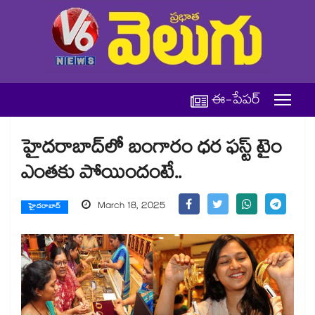
ఈ-పేపర్
హైదరాబాద్⁬లో బంగారం ధర ఫస్ట్ టైం
ఎంతకు పోయిందంటే..
March 18, 2025
హైదరాబాద్