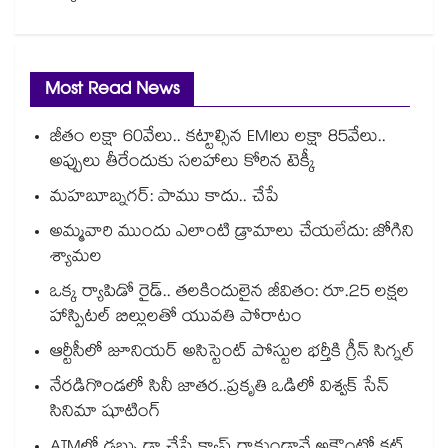
Most Read News
జీతం లక్షా 60వేలు.. కట్టాల్సిన EMIలు లక్షా 85వేలు..
అప్పులు తీరేందుకు సలహాలు కోరిన టెక్కీ
మహబూబ్నగర్: పాము కాదు.. చేపే
అమ్మవారి ముందు ఎలాంటి డ్రామాలు చేయలేదు: జోగిని
శ్యామల
ఒక్క ర్యాపిడో రైడ్.. తలకిందులైన జీవితం: రూ.25 లక్షల
హాస్పిటల్ బిల్లులతో యువతి పోరాటం
ఆర్టీసీలో జూనియర్ అసిస్టెంట్‌‌ పోస్టుల భర్తీకి గ్రీన్‌‌ సిగ్నల్
నేరడిగొండలో సినీ జాతర..ప్రకృతి ఒడిలో విశ్వక్ సేన్
సినిమా షూటింగ్