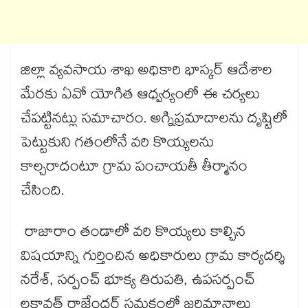
జిల్లా వ్యవసాయ శాఖ అధికారి భాస్కర్ ఆదేశాల
మేరకు ఏవో యోగిత ఆధ్వర్యంలో ఈ చర్యలు
చేపట్టినట్లు సమాచారం. అగ్నిప్రమాదాలను దృష్టిలో
పెట్టుకుని గతంలోనే వరి కొయ్యలను
కాల్చరాదంటూ గ్రామ పంచాయతీ తీర్మానం
చేసింది.
రాజారాం తండాలో వరి కొయ్యలు కాల్చిన
విషయాన్ని గుర్తించిన అధికారులు గ్రామ కార్యదర్శి
నరేశ్, సర్పంచ్ భూక్య తిరుపతి, ఉపసర్పంచ్
లకావత్ రాజేందర్ సమక్షంలో జరిమానాలు