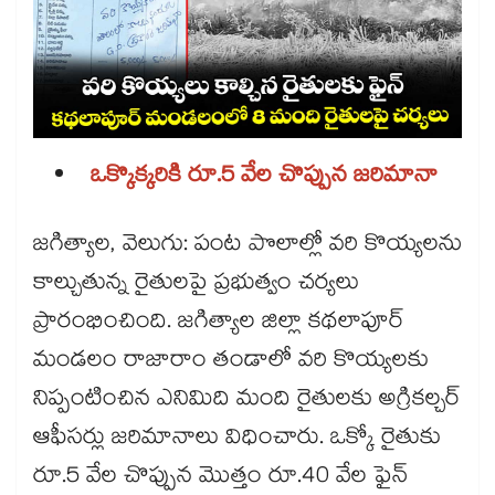
ఒక్కొక్కరికి రూ.5 వేల చొప్పున జరిమానా
జగిత్యాల, వెలుగు: పంట పొలాల్లో వరి కొయ్యలను
కాల్చుతున్న రైతులపై ప్రభుత్వం చర్యలు
ప్రారంభించింది. జగిత్యాల జిల్లా కథలాపూర్
మండలం రాజారాం తండాలో వరి కొయ్యలకు
నిప్పంటించిన ఎనిమిది మంది రైతులకు అగ్రికల్చర్​
ఆఫీసర్లు జరిమానాలు విధించారు. ఒక్కో రైతుకు
రూ.5 వేల చొప్పున మొత్తం రూ.40 వేల ఫైన్