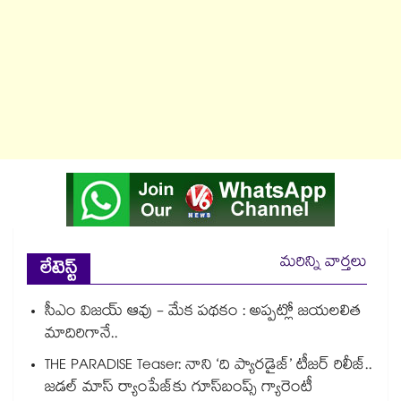
మరిన్ని వార్తలు
లేటెస్ట్
సీఎం విజయ్ ఆవు - మేక పథకం : అప్పట్లో జయలలిత
మాదిరిగానే..
THE PARADISE Teaser: నాని ‘ది ప్యారడైజ్‌‌’ టీజర్ రిలీజ్..
జడల్ మాస్ ర్యాంపేజ్‌కు గూస్‌బంప్స్ గ్యారెంటీ