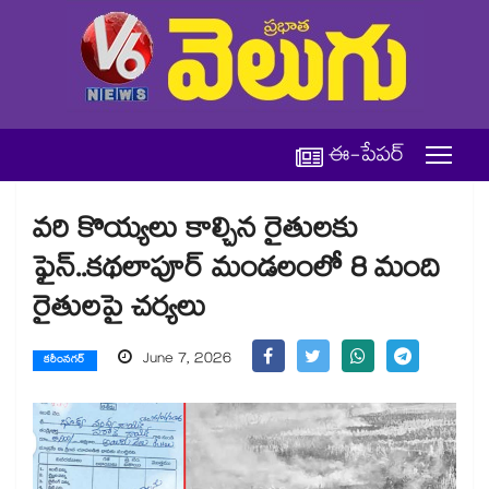
ఈ-పేపర్
వరి కొయ్యలు కాల్చిన రైతులకు
ఫైన్..కథలాపూర్ మండలంలో 8 మంది
రైతులపై చర్యలు
June 7, 2026
కరీంనగర్