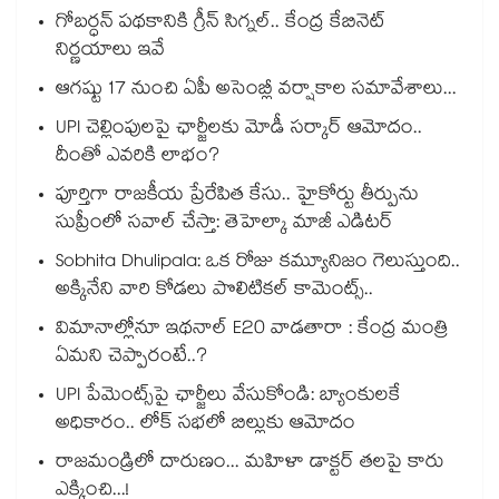
గోబర్ధన్ పథకానికి గ్రీన్ సిగ్నల్.. కేంద్ర కేబినెట్
నిర్ణయాలు ఇవే
ఆగష్టు 17 నుంచి ఏపీ అసెంబ్లీ వర్షాకాల సమావేశాలు...
UPI చెల్లింపులపై ఛార్జీలకు మోడీ సర్కార్ ఆమోదం..
దీంతో ఎవరికి లాభం?
పూర్తిగా రాజకీయ ప్రేరేపిత కేసు.. హైకోర్టు తీర్పును
సుప్రీంలో సవాల్ చేస్తా: తెహెల్కా మాజీ ఎడిటర్
Sobhita Dhulipala: ఒక రోజు కమ్యూనిజం గెలుస్తుంది..
అక్కినేని వారి కోడలు పొలిటికల్ కామెంట్స్..
విమానాల్లోనూ ఇథనాల్ E20 వాడతారా : కేంద్ర మంత్రి
ఏమని చెప్పారంటే..?
UPI పేమెంట్స్⁪పై ఛార్జీలు వేసుకోండి: బ్యాంకులకే
అధికారం.. లోక్ సభలో బిల్లుకు ఆమోదం
రాజమండ్రిలో దారుణం... మహిళా డాక్టర్ తలపై కారు
ఎక్కించి...!