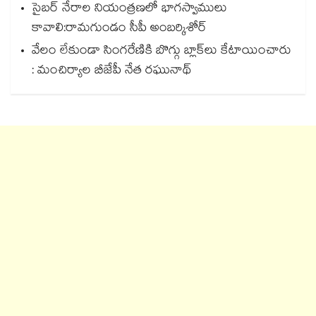
సైబర్ నేరాల నియంత్రణలో భాగస్వాములు
కావాలి:రామగుండం సీపీ అంబర్కిశోర్‌‌‌‌‌‌‌‌‌‌‌‌‌‌‌‌
వేలం లేకుండా సింగరేణికి బొగ్గు బ్లాక్‌‌‌‌‌‌‌‌లు కేటాయించారు
: మంచిర్యాల బీజేపీ నేత రఘునాథ్