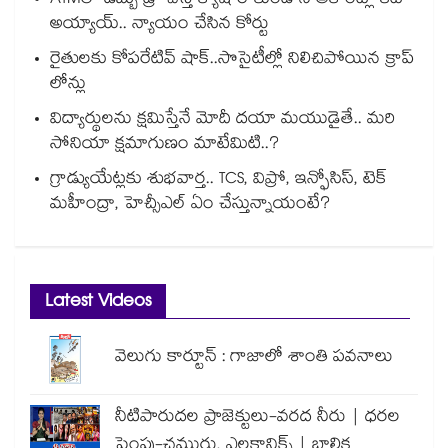
ATMలో డబ్బు డ్రా చేస్తే క్యాష్ రాకుండానే అకౌంట్లో కట్
అయ్యాయ్.. న్యాయం చేసిన కోర్టు
రైతులకు కోపరేటివ్ షాక్..సొసైటీల్లో నిలిచిపోయిన క్రాప్
లోన్లు
విద్యార్థులను క్షమిస్తేనే మోదీ దయా మయుడైతే.. మరి
సోనియా క్షమాగుణం మాటేమిటి..?
గ్రాడ్యుయేట్లకు శుభవార్త.. TCS, విప్రో, ఇన్ఫోసిస్, టెక్
మహీంద్రా, హెచ్సీఎల్ ఏం చేస్తున్నాయంటే?
Latest Videos
వెలుగు కార్టూన్ : గాజాలో శాంతి పవనాలు
నీటిపారుదల ప్రాజెక్టులు-వరద నీరు | ధరల
పెంపు-చమురు, ఎలక్ట్రానిక్స్ | బాలిక