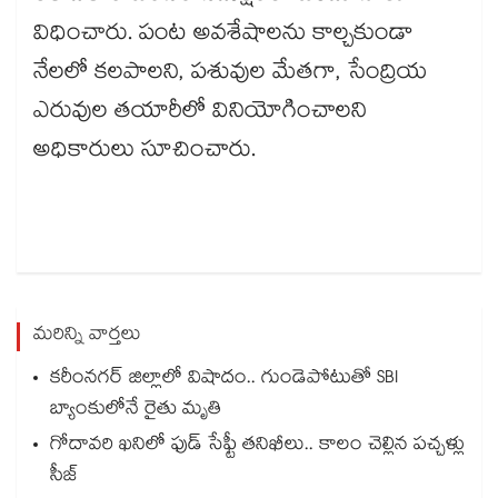
విధించారు. పంట అవశేషాలను కాల్చకుండా
నేలలో కలపాలని, పశువుల మేతగా, సేంద్రియ
ఎరువుల తయారీలో వినియోగించాలని
అధికారులు సూచించారు.
మరిన్ని వార్తలు
కరీంనగర్ జిల్లాలో విషాదం.. గుండెపోటుతో SBI
బ్యాంకులోనే రైతు మృతి
గోదావరి ఖనిలో ఫుడ్ సేఫ్టీ తనిఖీలు.. కాలం చెల్లిన పచ్చళ్లు
సీజ్