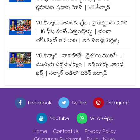
క్షమాపణ-ప్రధాని మోదీ | V6 తీన్మార్
V6 తీన్మార్: వానలకు బ్రేక్.. ప్రాజెక్టులకు వరద
| 16 ఫీట్ల కంటే ఎత్తుండొద్దు | చందా
చోరీ..స్కిట్ అదిరింది | ఇగ సెలవు పెద్దన్న
V6 తీన్మార్ : వానలొచ్చే...రైతులు మురిసే... |
ముసురు పట్టిన పట్నం | ఇడియట్స్...అంధ
భక్త్ | సర్కార్ బడిలో చికెన్ బిర్యానీ
Facebook
Twitter
Instagram
YouTube
WhatsApp
Home
Contact Us
Privacy Policy
Grievance Redressal
Telugu News