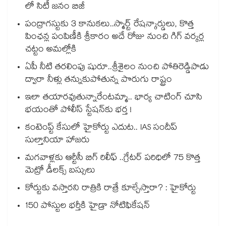
లో సిటీ జనం బిజీ
పంద్రాగస్టుకు 3 కానుకలు..స్మార్ట్ రేషన్కార్డులు, కొత్త
పింఛన్ల పంపిణీకి శ్రీకారం అదే రోజు నుంచి గిగ్ వర్కర్ల
చట్టం అమల్లోకి
ఏపీ నీటి తరలింపు షురూ..శ్రీశైలం నుంచి పోతిరెడ్డిపాడు
ద్వారా నీళ్లు తన్నుకుపోతున్న పొరుగు రాష్ట్రం
ఇలా తయారవుతున్నారేంటమ్మా.. భార్య చాటింగ్ చూసి
భయంతో పోలీస్ స్టేషన్⁫కు భర్త !
కంటెంప్ట్ కేసులో హైకోర్టు ఎదుట.. IAS సందీప్
సుల్తానియా హాజరు
మగవాళ్లకు ఆర్టీసీ బిగ్ రిలీఫ్ ..గ్రేటర్ పరిధిలో 75 కొత్త
మెట్రో డీలక్స్ బస్సులు
కోర్టుకు వస్తారని రాత్రికి రాత్రే కూల్చేస్తారా? : హైకోర్టు
150 పోస్టుల భర్తీకి హైడ్రా నోటిఫికేషన్