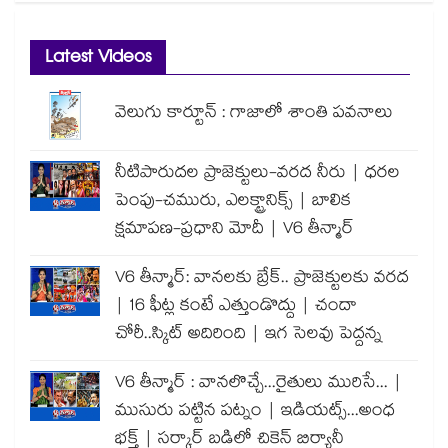
Latest Videos
వెలుగు కార్టూన్ : గాజాలో శాంతి పవనాలు
నీటిపారుదల ప్రాజెక్టులు-వరద నీరు | ధరల
పెంపు-చమురు, ఎలక్ట్రానిక్స్ | బాలిక
క్షమాపణ-ప్రధాని మోదీ | V6 తీన్మార్
V6 తీన్మార్: వానలకు బ్రేక్.. ప్రాజెక్టులకు వరద
| 16 ఫీట్ల కంటే ఎత్తుండొద్దు | చందా
చోరీ..స్కిట్ అదిరింది | ఇగ సెలవు పెద్దన్న
V6 తీన్మార్ : వానలొచ్చే...రైతులు మురిసే... |
ముసురు పట్టిన పట్నం | ఇడియట్స్...అంధ
భక్త్ | సర్కార్ బడిలో చికెన్ బిర్యానీ