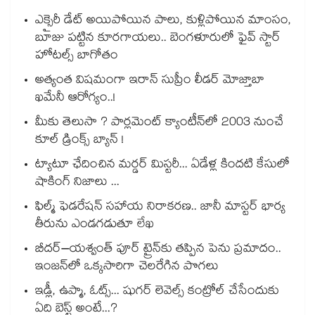
ఎక్సైరీ డేట్ అయిపోయిన పాలు, కుళ్లిపోయిన మాంసం,
బూజు పట్టిన కూరగాయలు.. బెంగళూరులో ఫైవ్ స్టార్
హోటల్స్ బాగోతం
అత్యంత విషమంగా ఇరాన్ సుప్రీం లీడర్ మోజ్తాబా
ఖమేనీ ఆరోగ్యం..!
మీకు తెలుసా ? పార్లమెంట్ క్యాంటీన్⁪లో 2003 నుంచే
కూల్ డ్రింక్స్ బ్యాన్ !
ట్యాటూ ఛేదించిన మర్డర్ మిస్టరీ... ఏడేళ్ల కిందటి కేసులో
షాకింగ్ నిజాలు ...
ఫిల్మ్ ఫెడరేషన్ సహాయ నిరాకరణ.. జానీ మాస్టర్ భార్య
తీరును ఎండగడుతూ లేఖ
బీదర్–యశ్వంత్ పూర్ ట్రైన్‎కు తప్పిన పెను ప్రమాదం..
ఇంజన్‎లో ఒక్కసారిగా చెలరేగిన పొగలు
ఇడ్లీ, ఉప్మా, ఓట్స్... షుగర్ లెవెల్స్ కంట్రోల్ చేసేందుకు
ఏది బెస్ట్ అంటే...?