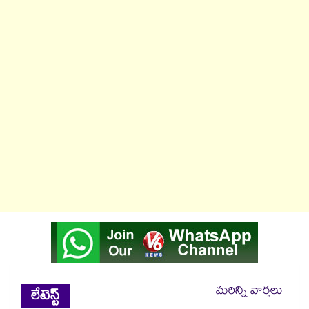
మరిన్ని వార్తలు
లేటెస్ట్