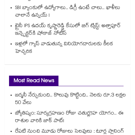
SBI బ్యాంకులో ఉద్యోగాలు.. డిగ్రీ ఉంటే చాలు.. ఖాళీలు
చాలానే ఉన్నయ్ !
ట్రైనీ IPS ఉదయ్ కృష్ణారెడ్డి కేసులో బిగ్ ట్విస్ట్: అత్తాపూర్
ఇన్స్పెక్టర్‎కి షోకాజ్ నోటీస్
ఇళ్లలో గ్యాస్ వాడుతున్న వినియోగదారులకు కీలక
హెచ్చరిక
Most Read News
జర్మనీ నేర్చుకుంది.. కొలువు కొట్టింది.. నెలకు రూ.3 లక్షల
50 వేలు
జ్యోతిష్యం: సూర్యగ్రహణం రోజు చతుర్గ్రహ యోగం.. ఈ
రాశుల వారికి జాక్ పాట్!
రేపటి నుంచి మూడు రోజులు సెలవులు : టూర్ల ప్లానింగ్