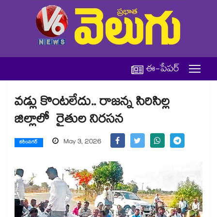
ఈ-పేపర్
వడ్లు కొంటలేదు.. రాజన్న సిరిసిల్ల
జిల్లాలో రైతుల నిరసన
May 3, 2026
కరీంనగర్