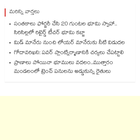
మరిన్ని వార్తలు
సంతకాలు ఫోర్జరీ చేసి 20 గుంటల భూమి స్వాహా..
సిరిసిల్లలో రిటైర్డ్ టీచర్ భూమి కబ్జా
మిడ్ మానేరు నుంచి లోయర్ మానేరుకు నీటి విడుదల
గోదావరిఖని: పవర్ ప్లాంట్నిర్మాణానికి చర్యలు చేపట్టాలి
ప్రాణాలు పోయినా భూములు వదలం..ముత్తారం
మండలంలో ట్రెంచ్ పనులను అడ్డుకున్న రైతులు