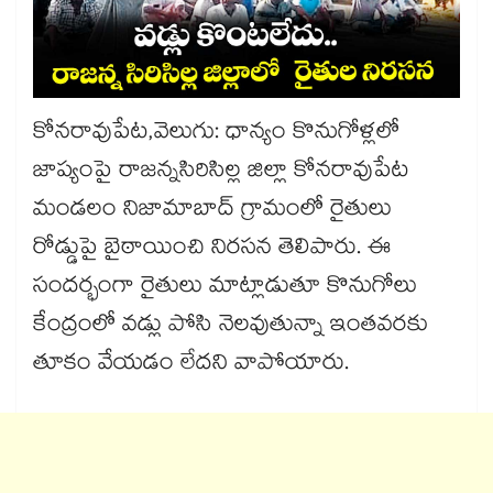
కోనరావుపేట,వెలుగు: ధాన్యం కొనుగోళ్లలో
జాప్యంపై రాజన్నసిరిసిల్ల జిల్లా కోనరావుపేట
మండలం నిజామాబాద్​ గ్రామంలో రైతులు
రోడ్డుపై బైఠాయించి నిరసన తెలిపారు. ఈ
సందర్భంగా రైతులు మాట్లాడుతూ కొనుగోలు
కేంద్రంలో వడ్లు పోసి నెలవుతున్నా ఇంతవరకు
తూకం వేయడం లేదని వాపోయారు.