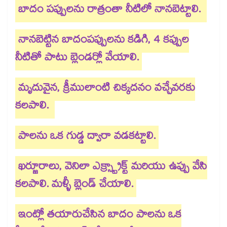
బాదం పప్పులను రాత్రంతా నీటిలో నానబెట్టాలి.
నానబెట్టిన బాదంపప్పులను కడిగి, 4 కప్పుల
నీటితో పాటు బ్లెండర్లో వేయాలి.
మృదువైన, క్రీములాంటి చిక్కదనం వచ్చేవరకు
కలపాలి.
పాలను ఒక గుడ్డ ద్వారా వడకట్టాలి.
ఖర్జూరాలు, వెనిలా ఎక్స్ట్రాక్ట్ మరియు ఉప్పు వేసి
కలపాలి. మళ్ళీ బ్లెండ్ చేయాలి.
ఇంట్లో తయారుచేసిన బాదం పాలను ఒక