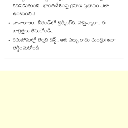
కనపడుతుంది.. భారతదేశంపై గ్రహణ ప్రభావం ఎలా
ఉంటుంది..!
వానాకాలం.. వీకెండ్‏లో ట్రెక్కింగ్‎కు వెళ్తున్నారా.. ఈ
జాగ్రత్తలు తీసుకోండి..
కనుబొమల్లో తెల్లని డస్ట్.. అది సబ్బు కాదు చుండ్రు! ఇలా
తగ్గించుకోండి