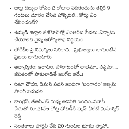
బిల్లు డబ్బుల కోసం 2 రోజుల పసికందును తల్లికి 9
గంటలు దూరం చేసిన హాస్పిటల్.. కోర్టు ఏం
చేసిందంటే?
ఉమ్మడి జిల్లాల జీజీహెచ్‌‌ల్లో ఎంఆర్ఐ సేవలు..ఏర్పాటు
చేయాలని వైద్య ఆరోగ్యశాఖ నిర్ణయం
జోగినీలపై విమర్శలు సరికాదు.. ప్రభుత్వాలు బాగుంటేనే
ప్రజలు బాగుంటారు
ఆధ్యాత్మికం: ఆరాటం, పోరాటంతో లాభమా.. నష్టమా....
జీవితంలో పాకులాడితే జరిగేది ఇదే..!
రీతూ చౌదరి, డెమన్ పవన్ జంటగా ‘బంగారం’ ఆల్బమ్
సాంగ్ విడుదల
కాంగ్రెస్, బీఆర్ఎస్ మధ్య అవినీతి బంధం..మూసీ
పేరుతో రూ.21వేల కోట్ల దోపిడీకి స్కెచ్: ఏలేటి మహేశ్వర్
రెడ్డి
సంతకాలు ఫోర్జరీ చేసి 20 గుంటల భూమి స్వాహా..