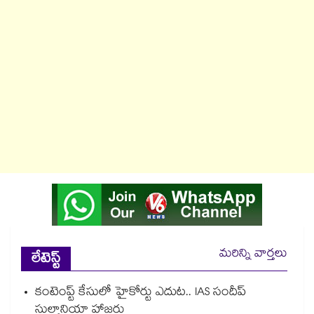
మరిన్ని వార్తలు
లేటెస్ట్
కంటెంప్ట్ కేసులో హైకోర్టు ఎదుట.. IAS సందీప్
సుల్తానియా హాజరు