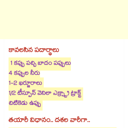
కావలసిన పదార్థాలు
1 కప్పు పచ్చి బాదం పప్పులు
4 కప్పుల నీరు
1-2 ఖర్జూరాలు
1/2 టీస్పూన్ వెనిలా ఎక్స్ట్రా ట్రాక్ట్
చిటికెడు ఉప్పు
తయారీ విధానం.. దశల వారీగా..