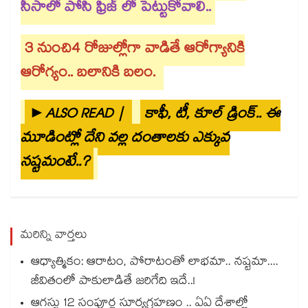
సీసాలో పోసి ఫ్రిజ్ లో పెట్టుకోవాలి..
3 నుంచి4 రోజుల్లోగా వాడితే ఆరోగ్యానికి
ఆరోగ్యం.. బలానికి బలం.
►ALSO READ |
కాఫీ, టీ, కూల్ డ్రింక్.. ఈ
మూడింట్లో దేని వల్ల దంతాలకు ఎక్కువ
నష్టమంటే..?
మరిన్ని వార్తలు
ఆధ్యాత్మికం: ఆరాటం, పోరాటంతో లాభమా.. నష్టమా....
జీవితంలో పాకులాడితే జరిగేది ఇదే..!
ఆగస్టు 12 సంపూర్ణ సూర్యగ్రహణం .. ఏఏ దేశాల్లో