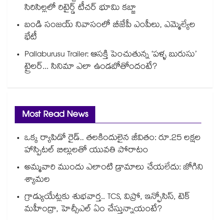
సిరిసిల్లలో రిటైర్డ్ టీచర్ భూమి కబ్జా
బండి సంజయ్ నివాసంలో బీజేపీ ఎంపీలు, ఎమ్మెల్యేల
భేటీ
Pallaburusu Trailer: ఆసక్తి పెంచుతున్న ‘పళ్ళ బురుసు’
ట్రైలర్... సినిమా ఎలా ఉండబోతోందంటే?
Most Read News
ఒక్క ర్యాపిడో రైడ్.. తలకిందులైన జీవితం: రూ.25 లక్షల
హాస్పిటల్ బిల్లులతో యువతి పోరాటం
అమ్మవారి ముందు ఎలాంటి డ్రామాలు చేయలేదు: జోగిని
శ్యామల
గ్రాడ్యుయేట్లకు శుభవార్త.. TCS, విప్రో, ఇన్ఫోసిస్, టెక్
మహీంద్రా, హెచ్సీఎల్ ఏం చేస్తున్నాయంటే?