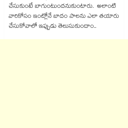
చేసుకుంటే బాగుంటుందనుకుంటారు. అలాంటి
వారికోసం ఇంట్లోనే బాదం పాలను ఎలా తయారు
చేసుకోవాలో ఇప్పుడు తెలుసుకుందాం..