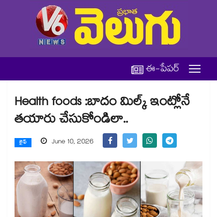
ఈ-పేపర్
Health foods :బాదం మిల్క్ ఇంట్లోనే
తయారు చేసుకోండిలా..
June 10, 2026
లైఫ్