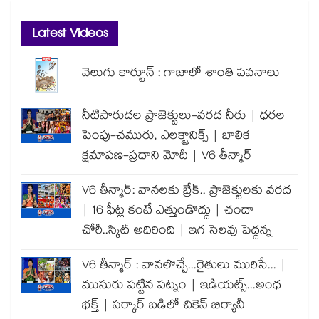
Latest Videos
వెలుగు కార్టూన్ : గాజాలో శాంతి పవనాలు
నీటిపారుదల ప్రాజెక్టులు-వరద నీరు | ధరల
పెంపు-చమురు, ఎలక్ట్రానిక్స్ | బాలిక
క్షమాపణ-ప్రధాని మోదీ | V6 తీన్మార్
V6 తీన్మార్: వానలకు బ్రేక్.. ప్రాజెక్టులకు వరద
| 16 ఫీట్ల కంటే ఎత్తుండొద్దు | చందా
చోరీ..స్కిట్ అదిరింది | ఇగ సెలవు పెద్దన్న
V6 తీన్మార్ : వానలొచ్చే...రైతులు మురిసే... |
ముసురు పట్టిన పట్నం | ఇడియట్స్...అంధ
భక్త్ | సర్కార్ బడిలో చికెన్ బిర్యానీ