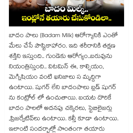
బాదం పాలు (Badam Milk) ఆరోగ్యానికి ఎంతో
మేలు చేసే పౌష్టికాహారం. ఇది శరీరానికి తక్షణ
శక్తిని ఇస్తుంది.. గుండెకు ఆరోగ్యం..బరువును
నియంత్రిస్తుంది.. విటమిన్ ఈ, కాల్షియం,
మెగ్నిషియం వంటి ఖనిజాలు స మృద్దిగా
ఉంటాయి. షుగర్ లేని బాదంపాలు బ్లడ్ షుగర్
ను కంట్రోల్ లో ఉంచుతాయి. బయట దొరికే
బాదం పాలలో అదనపు చక్కెరలు, స్టెబిలైజర్లు
,ప్రిజర్వేటివ్‌లు ఉంటాయి. కల్తీ కూడా ఉంటాయి.
ఇలాంటి సందర్భాల్లో సొంతంగా తయారు