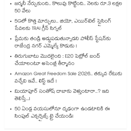
జర్మనీ నేర్చుకుంది.. కొలువు కొట్టింది.. నెలకు రూ.3 లక్షల
50 వేలు
5Gలో కొత్త మార్పులు.. జియో, ఎయిర్‌టెల్ స్లైసింగ్
సేవలకు TRAI గ్రీన్ సిగ్నల్
ప్రేమకు తండ్రి అడ్డుపడుతున్నాడని పోలీస్ స్టేషన్⁪కు
రాజేంద్ర నగర్ ఎమ్మెల్యే కొడుకు !
తిరుగుబాటు మొదలైంది : E20 పెట్రోల్ బంద్
చేయాలంటూ అసెంబ్లీ తీర్మానం
Amazon Great Freedom Sale 2026.. తక్కువ రేటుకు
వచ్చేవి ఇవే.. లిస్ట్ ఇదే !
మియాపూర్ సంతోష్ దాబాకు వెళ్తుంటారా..? ఇది
తెలిస్తే...!
50 ఏండ్ల వయసులోనూ దృఢంగా ఉండటానికి ఈ
సింపుల్ ఎక్సర్సైజ్స్ ట్రై చేయండి!