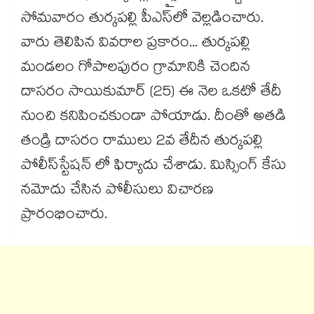
సోమవారం తుర్కపల్లి పీఎస్‌‌‌‌లో వెల్లడించారు.
వారు తెలిపిన వివరాల ప్రకారం... తుర్కపల్లి
మండలం గోపాలపురం గ్రామానికి చెందిన
దాసరం సాయికుమార్ (25) ఈ నెల ఒకటో తేదీ
నుంచి కనిపించకుండా పోయాడు. దీంతో అతడి
తండ్రి దాసరం రాములు 2వ తేదీన తుర్కపల్లి
పోలీస్‌‌‌‌స్టేషన్ లో ఫిర్యాదు చేశాడు. మిస్సింగ్ కేసు
నమోదు చేసిన పోలీసులు విచారణ
ప్రారంభించారు.