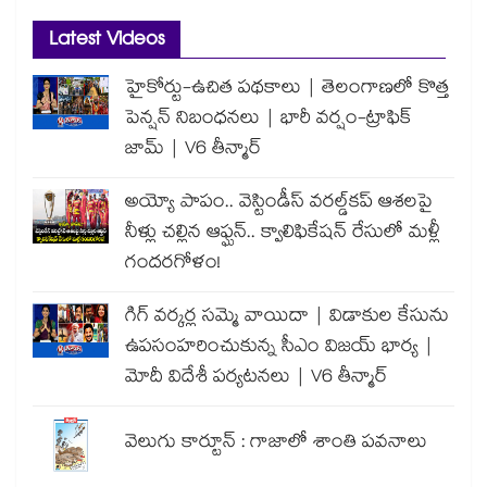
Latest Videos
హైకోర్టు-ఉచిత పథకాలు | తెలంగాణలో కొత్త
పెన్షన్ నిబంధనలు | భారీ వర్షం-ట్రాఫిక్
జామ్ | V6 తీన్మార్
అయ్యో పాపం.. వెస్టిండీస్ వరల్డ్‌కప్ ఆశలపై
నీళ్లు చల్లిన ఆఫ్ఘన్.. క్వాలిఫికేషన్ రేసులో మళ్లీ
గందరగోళం!
గిగ్ వర్కర్ల సమ్మె వాయిదా | విడాకుల కేసును
ఉపసంహరించుకున్న సీఎం విజయ్ భార్య |
మోదీ విదేశీ పర్యటనలు | V6 తీన్మార్
వెలుగు కార్టూన్ : గాజాలో శాంతి పవనాలు