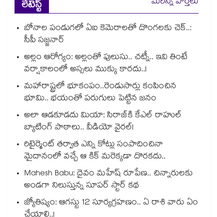
మరిన్ని వార్తలు
లేటెస్ట్
బోనాల పండుగలో ఏఐ కెమెరాలతో దొంగలకు చెక్..:
సీపీ సజ్జనార్
అల్లం ఆరోగ్యం: అల్లంతో పులుసు.. చట్నీ.. ఇవి తింటే
వర్షాకాలంలో అస్సలు ముక్కు కారదు..!
మహారాష్ట్రలో భూకంపం..రెండుసార్లు కంపించిన
భూమి.. భయంతో పరుగులు పెట్టిన జనం
అలా ఆడకూడదు మియా: సిరాజ్‌కి కేఎల్ రాహుల్
బ్యాటింగ్ పాఠాలు.. వీడియో వైరల్!
రిటైర్మెంట్ తర్వాత ఎన్ని కోట్లు సంపాదించినా
మైదానంలో వచ్చే ఆ కిక్ మరెక్కడా దొరకదు..
Mahesh Babu: దైవం మహేష్ రూపేణ.. చిన్నారులకు
అండగా నిలుస్తున్న సూపర్ స్టార్ కథ
జ్యోతిష్యం: ఆగస్టు 12 సూర్యగ్రహణం.. ఏ రాశి వారు ఏం
చేయాలి..!