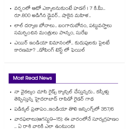
వర్షంలో ఆటో ఎక్కాలనుకుంటే హడలే ! 7 కి.మీ..
రూ.800 అడిగిన డ్రైవర్.. షాకైన మహిళ..
లాల్ దర్వాజ బోనాలు.. బంగారుబోనం, పట్టువస్త్రాలు
సమర్పించిన మంత్రులు పొన్నం, సురేఖ
ఎయిర్ ఇండియా విమానంలో.. కుదుపులకు పైలటే
కారణమా? ..డోపింగ్ టెస్ట్ లో ఫెయిల్
Most Read News
నా వైకల్యం చూసి రైడ్స్ క్యాన్సిల్ చేస్తున్నరు.. కన్నీళ్లు
తెప్పిస్తున్న హైదరాబాద్ రాపిడో రైడర్ గాథ
పడిక్కల్‌‌ ప్రతాపం..ఇండియా తొలి ఇన్నింగ్స్‌‌లో 357/6
వారఫలాలు(ఆగస్టు9–15): ఈ వారంలోనే సూర్యగ్రహణం
.. ఏ రాశి వారికి ఎలా ఉంటుంది!