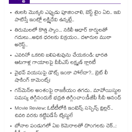
తులసి మొక్కని ఎప్పుడు పూజించాలి, బెస్ట్ టైం ఏది.. ఇవి
పాటిస్తే ఇంట్లో లక్ష్మిదేవి ఉన్నట్లే..
తిరుమలలో కొత్త స్కాం... నకిలీ ఆధార్ కార్డులతో
గదులు...అధిక ధరలకు విక్రయం.. దళారుల ముఠా
అరెస్ట్..
ఎవరినో ఒకరిని బలిపశువును చేయకండి: భారత
ఆటగాళ్ల గాయాలపై వీవీఎస్ లక్ష్మణ్ క్లారిటీ
వైభవ్ వయసుపై డౌట్స్ ఇంకా పోలేదా?.. బ్రెట్ లీ
షాకింగ్ కామెంట్స్!
గన్⁭మెన్⁭ల అంశంపై రాజకీయం తగదు.. మావోయిస్టుల
సమస్య తగ్గినందుకే భద్రత తగ్గించాం:డీజీపీ సీవీ ఆనంద్
Movie Review: ఓటీటీలోకి ఇంటెన్స్ సస్పెన్స్ థ్రిల్లర్..
చివరి వరకు కట్టిపడేసే ట్విస్టులే
బోనాల పండుగలో ఏఐ కెమెరాలతో దొంగలకు చెక్..: