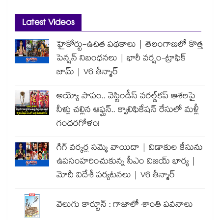
Latest Videos
హైకోర్టు-ఉచిత పథకాలు | తెలంగాణలో కొత్త
పెన్షన్ నిబంధనలు | భారీ వర్షం-ట్రాఫిక్
జామ్ | V6 తీన్మార్
అయ్యో పాపం.. వెస్టిండీస్ వరల్డ్‌కప్ ఆశలపై
నీళ్లు చల్లిన ఆఫ్ఘన్.. క్వాలిఫికేషన్ రేసులో మళ్లీ
గందరగోళం!
గిగ్ వర్కర్ల సమ్మె వాయిదా | విడాకుల కేసును
ఉపసంహరించుకున్న సీఎం విజయ్ భార్య |
మోదీ విదేశీ పర్యటనలు | V6 తీన్మార్
వెలుగు కార్టూన్ : గాజాలో శాంతి పవనాలు