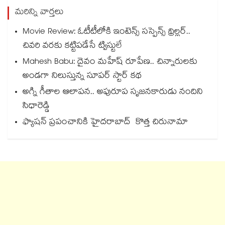
మరిన్ని వార్తలు
Movie Review: ఓటీటీలోకి ఇంటెన్స్ సస్పెన్స్ థ్రిల్లర్..
చివరి వరకు కట్టిపడేసే ట్విస్టులే
Mahesh Babu: దైవం మహేష్ రూపేణ.. చిన్నారులకు
అండగా నిలుస్తున్న సూపర్ స్టార్ కథ
అగ్ని గీతాల ఆలాపన.. అపురూప సృజనకారుడు నందిని
సిధారెడ్డి
ఫ్యాషన్ ప్రపంచానికి హైదరాబాద్ కొత్త చిరునామా