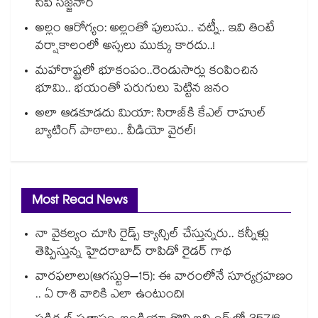
సీపీ సజ్జనార్
అల్లం ఆరోగ్యం: అల్లంతో పులుసు.. చట్నీ.. ఇవి తింటే
వర్షాకాలంలో అస్సలు ముక్కు కారదు..!
మహారాష్ట్రలో భూకంపం..రెండుసార్లు కంపించిన
భూమి.. భయంతో పరుగులు పెట్టిన జనం
అలా ఆడకూడదు మియా: సిరాజ్‌కి కేఎల్ రాహుల్
బ్యాటింగ్ పాఠాలు.. వీడియో వైరల్!
Most Read News
నా వైకల్యం చూసి రైడ్స్ క్యాన్సిల్ చేస్తున్నరు.. కన్నీళ్లు
తెప్పిస్తున్న హైదరాబాద్ రాపిడో రైడర్ గాథ
వారఫలాలు(ఆగస్టు9–15): ఈ వారంలోనే సూర్యగ్రహణం
.. ఏ రాశి వారికి ఎలా ఉంటుంది!