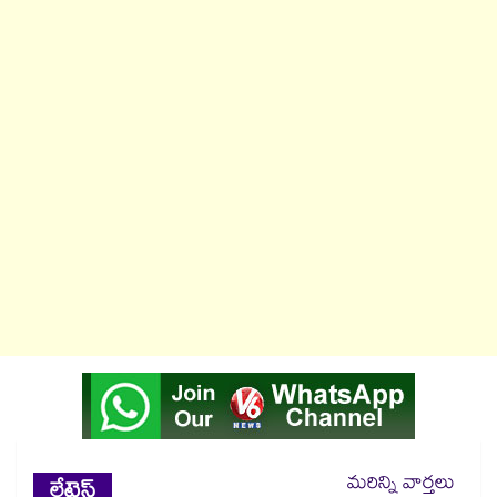
మరిన్ని వార్తలు
లేటెస్ట్