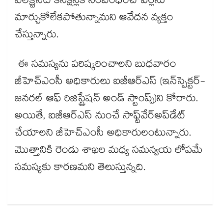
ఎలక్ర్టిసిటీ కనెక్షన్లకి సంబంధించి పేర్లను
మార్చుకోలేకపోతున్నామని ఆవేదన వ్యక్తం
చేస్తున్నారు.
ఈ సమస్యను పరిష్కరించాలని బుధవారం
జీహెచ్ఎంసీ అధికారులు ఐజీఆర్ఎస్ (ఇన్‌‌‌‌‌‌‌‌‌‌‌‌‌‌‌‌‌‌‌‌‌‌‌‌‌‌‌‌‌‌‌‌స్పెక్టర్-
జనరల్ ఆఫ్ రిజిస్ట్రేషన్ అండ్ స్టాంప్స్)ని కోరారు.
అయితే, ఐజీఆర్ఎస్ నుంచే సాఫ్ట్​వేర్​అప్​డేట్​
చేయాలని జీహెచ్ఎంసీ అధికారులంటున్నారు.
మొత్తానికి రెండు శాఖల మధ్య సమన్వయ లోపమే
సమస్యకు కారణమని తెలుస్తున్నది.