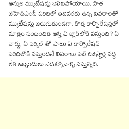
ఆస్తుల మ్యుటేషన్లు నిలిచిపోయాయి. పాత
జీహెచ్ఎంసీ పరిధిలో ఇదివరకు ఉన్న వివరాలతో
మ్యుటేషన్లు జరుగుతుండగా, కొత్త కార్పొరేషన్లలో
మాత్రం సంబంధిత ఆస్తి ఏ బ్లాక్‌‌‌‌‌‌‌‌‌‌‌‌‌‌‌‌‌‌‌‌‌‌‌‌‌‌‌‌‌‌‌‌లోకి వస్తుంది? ఏ
వార్డు, ఏ సర్కిల్ తో పాటు ఏ కార్పొరేషన్
పరిధిలోకి వస్తుందనే వివరాలు సబ్ రిజిస్ర్టార్ల వద్ద
లేక ఇబ్బందులు ఎదుర్కోవాల్సి వస్తున్నది.