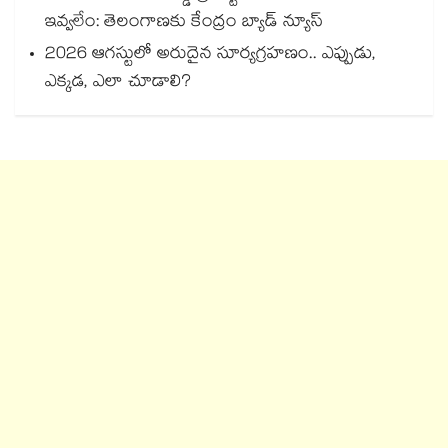
ఇవ్వలేం: తెలంగాణకు కేంద్రం బ్యాడ్ న్యూస్
2026 ఆగస్టులో అరుదైన సూర్యగ్రహణం.. ఎప్పుడు,
ఎక్కడ, ఎలా చూడాలి?