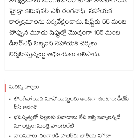
కార్యక్రమాలు మంగళవారం కూడా కొనసాగాయి.
హైడ్రా కమిషనర్ ఏవీ రంగనాథ్ సహాయక
కార్యక్రమాలను పర్యవేక్షించారు. షిఫ్ట్​కు 55 మంది
చొప్పున మూడు షిఫ్టుల్లో మొత్తంగా 165 మంది
డీఆర్ఎఫ్ సిబ్బంది సహాయక చర్యలు
నిర్వహిస్తున్నట్టు అధికారులు తెలిపారు.
మరిన్ని వార్తలు
లొంగిపోయిన మావోయిస్టులకు అండగా ఉంటాం: డీజీపీ
సీవీ ఆనంద్
భవిష్యత్తులో పిల్లలకు వివాదాలు లేని ఆస్తి ఇవ్వాలన్నదే
మా లక్ష్యం: మంత్రి పొంగులేటి
పాలమూరు-రంగారెడ్డి ప్రాజెక్ట్‎కు జాతీయ హోదా