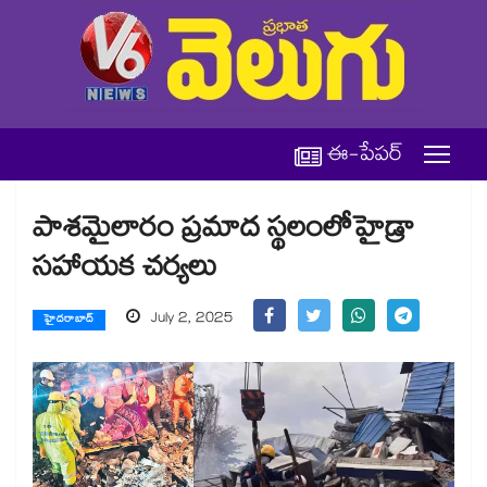
ఈ-పేపర్
పాశమైలారం ప్రమాద స్థలంలోహైడ్రా
సహాయక చర్యలు
July 2, 2025
హైదరాబాద్