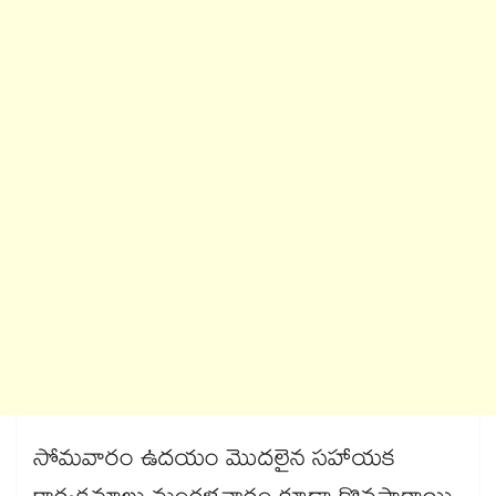
సోమవారం ఉదయం మొదలైన సహాయక