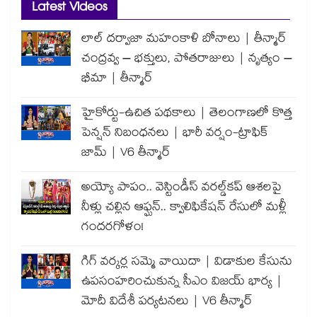
Latest Videos
లాల్ దర్వాజా మహంకాళి బోనాలు | తీన్మార్
చంద్రవ్వ – భక్తులు, పోతరాజులు | నృత్యం –
భీమా | తీన్మార్
హైకోర్టు-ఉచిత పథకాలు | తెలంగాణలో కొత్త
పెన్షన్ నిబంధనలు | భారీ వర్షం-ట్రాఫిక్
జామ్ | V6 తీన్మార్
అయ్యో పాపం.. వెస్టిండీస్ వరల్డ్‌కప్ ఆశలపై
నీళ్లు చల్లిన ఆఫ్ఘన్.. క్వాలిఫికేషన్ రేసులో మళ్లీ
గందరగోళం!
గిగ్ వర్కర్ల సమ్మె వాయిదా | విడాకుల కేసును
ఉపసంహరించుకున్న సీఎం విజయ్ భార్య |
మోదీ విదేశీ పర్యటనలు | V6 తీన్మార్