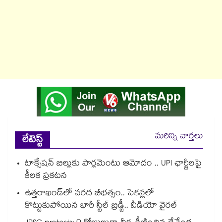
మరిన్ని వార్తలు
లేటెస్ట్
టాక్సేషన్ బిల్లుకు పార్లమెంటు ఆమోదం .. UPI ఛార్జీలపై
కీలక ప్రకటన
ఉత్తరాఖండ్⁭లో వరద బీభత్సం.. సెకన్లలో
కొట్టుకుపోయిన భారీ స్టీల్ బ్రిడ్జీ.. వీడియో వైరల్