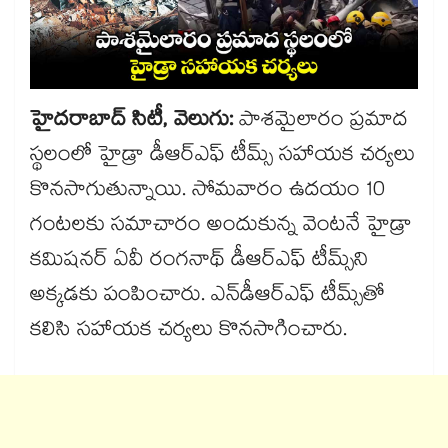
హైదరాబాద్ సిటీ, వెలుగు:
పాశమైలారం ప్రమాద
స్థలంలో హైడ్రా డీఆర్ఎఫ్ టీమ్స్ సహాయక చర్యలు
కొనసాగుతున్నాయి. సోమవారం ఉదయం 10
గంటలకు సమాచారం అందుకున్న వెంటనే హైడ్రా
కమిషనర్ ఏవీ రంగనాథ్ డీఆర్ఎఫ్ టీమ్స్​ని
అక్కడకు పంపించారు. ఎన్​డీఆర్ఎఫ్ టీమ్స్​తో
కలిసి సహాయక చర్యలు కొనసాగించారు.