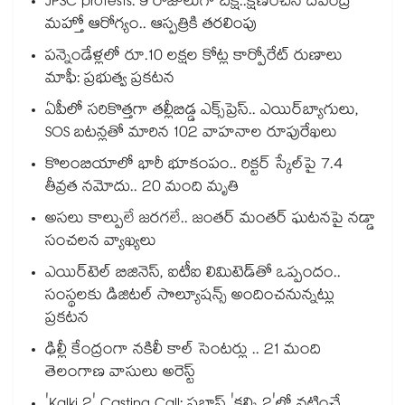
JPSC protests: 9 రోజులుగా దీక్ష..క్షీణించిన దేవేంద్ర
మహ్తో ఆరోగ్యం.. ఆస్పత్రికి తరలింపు
పన్నెండేళ్లలో రూ.10 లక్షల కోట్ల కార్పోరేట్ రుణాలు
మాఫీ: ప్రభుత్వ ప్రకటన
ఏపీలో సరికొత్తగా తల్లీబిడ్డ ఎక్స్‌ప్రెస్.. ఎయిర్‌బ్యాగులు,
SOS బటన్లతో మారిన 102 వాహనాల రూపురేఖలు
కొలంబియాలో భారీ భూకంపం.. రిక్టర్ స్కేల్‎పై 7.4
తీవ్రత నమోదు.. 20 మంది మృతి
అసలు కాల్పులే జరగలే.. జంతర్ మంతర్ ఘటనపై నడ్డా
సంచలన వ్యాఖ్యలు
ఎయిర్‌టెల్ బిజినెస్, ఐటీఐ లిమిటెడ్‌తో ఒప్పందం..
సంస్థలకు డిజిటల్ సొల్యూషన్స్ అందించనున్నట్లు
ప్రకటన
ఢిల్లీ కేంద్రంగా నకిలీ కాల్‌ సెంటర్లు .. 21 మంది
తెలంగాణ వాసులు అరెస్ట్