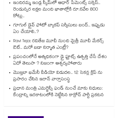
ఇందిరమ్మ ఇండ్ల స్కీమ్‌‌‌‌‌‌‌‌లో ఆధార్ పేమెంట్స్ సక్సెస్..
రెండున్నర లక్షల మంది ఖాతాల్లోకి రూ.6వేల 800
కోట్లు..
గూగుల్ డ్రైవ్ ఫోటో బ్యాకప్ సర్వీసులు బంద్.. ఇప్పుడు
ఏం చేయాలి..?
Ravi Teja: రవితేజ మూవీ నుంచి మైత్రీ మూవీ మేకర్స్
ఔట్.. మరో బడా నిర్మాత ఎంట్రీ?
ప్రపంచంలోనే అత్యధికంగా డ్రై ఫ్రూట్స్ ఉత్పత్తి చేసే దేశం
ఏదో తెలుసా ? నిజంగా ఆశ్చర్యపోతారు
మొజ్తబా ఖమేనీ వీడియో విడుదల.. 12 సెకన్ల క్లిప్ ను
ప్రసారం చేసిన ఇరాన్ వార్తాసంస్థ
ప్రధాన మంత్రి ఎమర్జెన్సీ ఫండ్ నుంచే మాకు నిధులు:
కేంద్రాన్ని ఇరకాటంలోకి నెట్టేసిన కాక్రోచ్ పార్టీ ప్రకటన