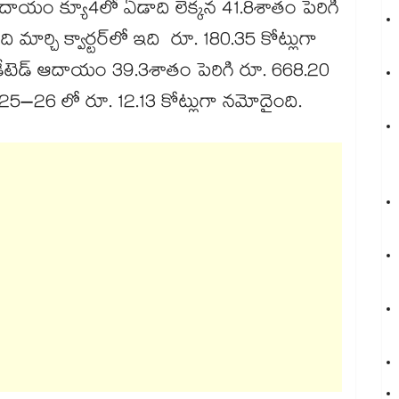
దాయం క్యూ4లో ఏడాది లెక్కన 41.8శాతం పెరిగి
ార్చి క్వార్టర్‌‌‌‌లో ఇది రూ. 180.35 కోట్లుగా
ాలిడేటెడ్‌‌ ఆదాయం 39.3శాతం పెరిగి రూ. 668.20
025–26 లో రూ. 12.13 కోట్లుగా నమోదైంది.