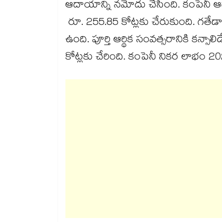
ఆదాయాన్ని నమోదు చేసింది. కంపెనీ ఆ
రూ. 255.85 కోట్లకు చేరుకుంది. గతేడాది మ
ఉంది. పూర్తి ఆర్థిక సంవత్సరానికి కన్స
కోట్లకు చేరింది. కంపెనీ నికర లాభం 2