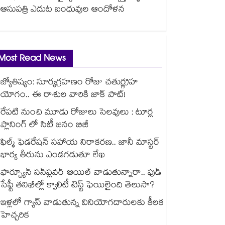
ఆసుపత్రి ఎదుట బంధువుల ఆందోళన
Most Read News
జ్యోతిష్యం: సూర్యగ్రహణం రోజు చతుర్గ్రహ
యోగం.. ఈ రాశుల వారికి జాక్ పాట్!
రేపటి నుంచి మూడు రోజులు సెలవులు : టూర్ల
ప్లానింగ్ లో సిటీ జనం బిజీ
ఫిల్మ్ ఫెడరేషన్ సహాయ నిరాకరణ.. జానీ మాస్టర్
భార్య తీరును ఎండగడుతూ లేఖ
ఫార్చ్యూన్ సన్‌ఫ్లవర్ ఆయిల్ వాడుతున్నారా.. ఫుడ్
సేఫ్టీ తనిఖీల్లో క్వాలిటీ టెస్ట్ ఫెయిలైంది తెలుసా?
ఇళ్లలో గ్యాస్ వాడుతున్న వినియోగదారులకు కీలక
హెచ్చరిక