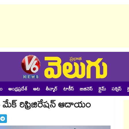
శం
ఆంధ్రప్రదేశ్
ఆట
తీన్మార్
టాకీస్
బిజినెస్
క్రైమ్
సక్సెస్
ల
‌‌ మేక్ రిఫ్రిజిరేషన్‌‌ ఆదాయం