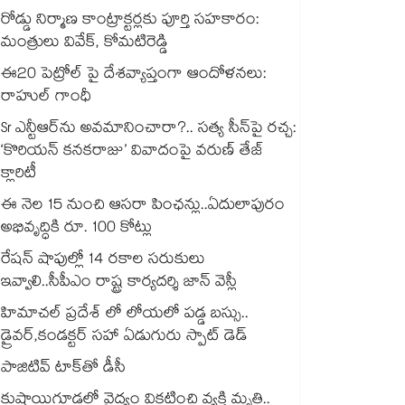
రోడ్డు నిర్మాణ కాంట్రాక్టర్లకు పూర్తి సహకారం:
మంత్రులు వివేక్, కోమటిరెడ్డి
ఈ20 పెట్రోల్ పై దేశవ్యాప్తంగా ఆందోళనలు:
రాహుల్ గాంధీ
Sr ఎన్టీఆర్‌ను అవమానించారా?.. సత్య సీన్‌పై రచ్చ:
‘కొరియన్ కనకరాజు’ వివాదంపై వరుణ్ తేజ్
క్లారిటీ
ఈ నెల 15 నుంచి ఆసరా పింఛన్లు..ఏదులాపురం
అభివృద్ధికి రూ. 100 కోట్లు
రేషన్ షాపుల్లో 14 రకాల సరుకులు
ఇవ్వాలి..సీపీఎం రాష్ట్ర కార్యదర్శి జాన్ వెస్లీ
హిమాచల్ ప్రదేశ్ లో లోయలో పడ్డ బస్సు..
డ్రైవర్,కండక్టర్ సహా ఏడుగురు స్పాట్ డెడ్
పాజిటివ్ టాక్⁬తో డీసీ
కుషాయిగూడలో వైద్యం వికటించి వ్యక్తి మృతి..