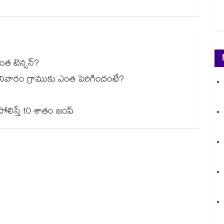
ింత టెన్షన్?
ీ.. శనివారం గ్రాముకు ఎంత పెరిగిందంటే?
ో పోలిస్తే 10 శాతం జంప్