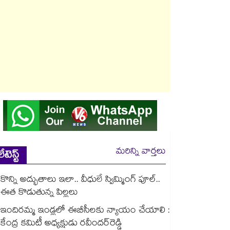
మరిన్ని వార్తలు
లేటెస్ట్
కొన్ని అద్భుతాలు ఇలా.. వీధులే స్విమ్మింగ్ పూల్..
ఈత కొడుతున్న పిల్లలు
ఇందిరమ్మ ఇండ్లలో ఈబీసీలకు న్యాయం చేయాలి :
కేంద్ర కమిటీ అధ్యక్షుడు రవీందర్‌‌‌‌రెడ్డి