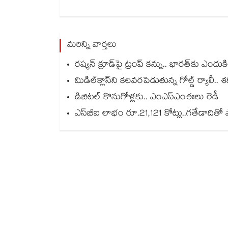
మరిన్ని వార్తలు
రష్యన్ క్రూడ్‌పై ట్రంప్ కన్ను.. భారత్‌కు ఎందుక
మిడిల్‌క్లాస్‌ని కలవరపెడుతున్న గోల్డ్ ర్యాల
డిజిటల్ కొనుగోళ్లకు.. ఎంఎస్ఎంఈలు రెడీ
ఎస్‌‌‌‌‌‌‌‌బీఐ లాభం రూ.21,121 కోట్లు..గతేడాదిత