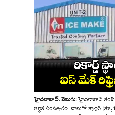
హైదరాబాద్‌‌, వెలుగు:
హైదరాబాద్ కంపెనీ
ఆర్థిక సంవత్సరం నాలుగో క్వార్టర్‌‌‌‌ (క్య