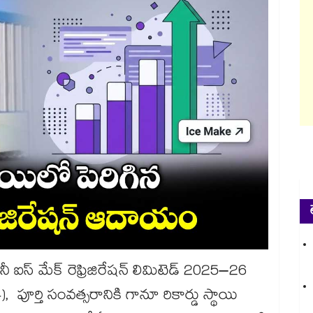
 ఐస్ మేక్ రెఫ్రిజిరేషన్ లిమిటెడ్ 2025–26
ూ4), పూర్తి సంవత్సరానికి గానూ రికార్డు స్థాయి