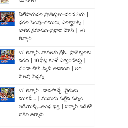
పవనాలు
నీటిపారుదల ప్రాజెక్టులు-వరద నీరు |
ధరల పెంపు-చమురు, ఎలక్ట్రానిక్స్ |
బాలిక క్షమాపణ-ప్రధాని మోదీ | V6
తీన్మార్
V6 తీన్మార్: వానలకు బ్రేక్.. ప్రాజెక్టులకు
వరద | 16 ఫీట్ల కంటే ఎత్తుండొద్దు |
చందా చోరీ..స్కిట్ అదిరింది | ఇగ
సెలవు పెద్దన్న
V6 తీన్మార్ : వానలొచ్చే...రైతులు
మురిసే... | ముసురు పట్టిన పట్నం |
ఇడియట్స్...అంధ భక్త్ | సర్కార్ బడిలో
చికెన్ బిర్యానీ