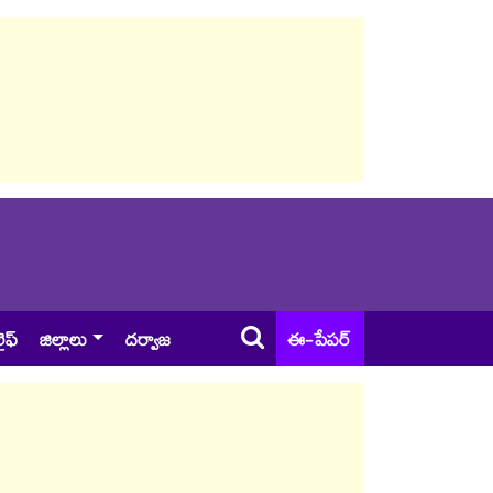
ైఫ్
జిల్లాలు
దర్వాజ
ఈ-పేపర్