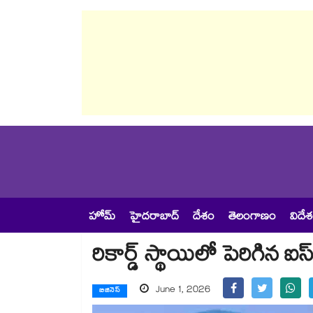
హోమ్
హైదరాబాద్
దేశం
తెలంగాణం
విదే
రికార్డ్ స్థాయిలో పెరిగిన ఐస్
June 1, 2026
బిజినెస్