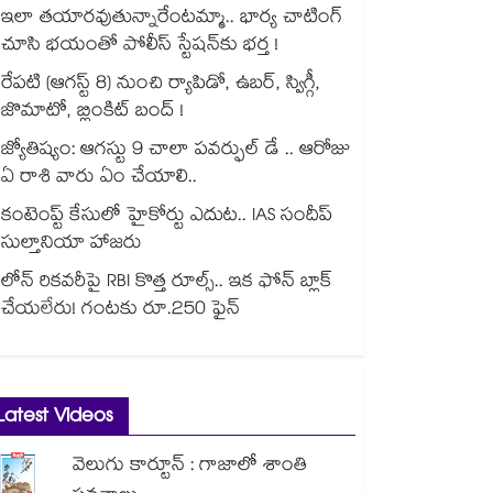
ఇలా తయారవుతున్నారేంటమ్మా.. భార్య చాటింగ్
చూసి భయంతో పోలీస్ స్టేషన్⁫కు భర్త !
రేపటి (ఆగస్ట్ 8) నుంచి ర్యాపిడో, ఉబర్, స్విగ్గీ,
జొమాటో, బ్లింకిట్ బంద్ !
జ్యోతిష్యం: ఆగస్టు 9 చాలా పవర్ఫుల్ డే .. ఆరోజు
ఏ రాశి వారు ఏం చేయాలి..
కంటెంప్ట్ కేసులో హైకోర్టు ఎదుట.. IAS సందీప్
సుల్తానియా హాజరు
లోన్ రికవరీపై RBI కొత్త రూల్స్.. ఇక ఫోన్ బ్లాక్
చేయలేరు! గంటకు రూ.250 ఫైన్
Latest Videos
వెలుగు కార్టూన్ : గాజాలో శాంతి