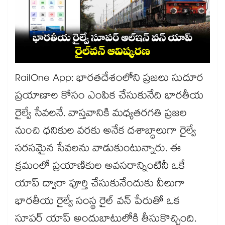
RailOne App: భారతదేశంలోని ప్రజలు సుదూర
ప్రయాణాల కోసం ఎంపిక చేసుకునేది భారతీయ
రైల్వే సేవలనే. వాస్తవానికి మధ్యతరగతి ప్రజల
నుంచి ధనికుల వరకు అనేక దశాబ్ధాలుగా రైల్వే
సరసమైన సేవలను వాడుకుంటున్నారు. ఈ
క్రమంలో ప్రయాణికుల అవసరాన్నింటినీ ఒకే
యాప్ ద్వారా పూర్తి చేసుకునేందుకు వీలుగా
భారతీయ రైల్వే సంస్థ రైల్ వన్ పేరుతో ఒక
సూపర్ యాప్ అందుబాటులోకి తీసుకొచ్చింది.