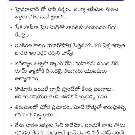
హైదరాబాద్ లో భారీ వర్షం... సరిగ్గా ఆఫీసుల నుంచి
ఇళ్లకు పోదామనే టైంలో..
షేక్ హసీనా ప్రెస్ మీట్‎తో భారత్‎కు సంబంధం లేదు:
కేంద్రం
ఇంకెంత కాలం యూరోపోళ్ల పెత్తనం?.. 28 ఏళ్ల తర్వాత
భారత అంపైర్లకి దక్కని ఛాన్స్!
జగిత్యాల జిల్లాలో గ్యాంగ్ రేప్.. మహిళను డబుల్ బెడ్
రూమ్ ఇళ్లలోకి తీసుకెళ్లి..నలుగురు యువకులు
అత్యాచారం..
కొత్తూరు ఆయిల్ గ్యాస్⁪ ప్లాంట్⁫లో కేంద్ర బలగాలు..
అసలు విషయం తెలిసి ఊపిరి పీల్చుకున్న జనం
తిరుమలలో ఘోర ప్రమాదం.. ఘాట్ రోడ్డులో అదుపుతప్పి
లోయలో పడ్డ కారు...
నేను భారత జట్టుకు సెట్ కాదేమో.. అందుకే నాకు చోటు
దక్కడం లేదా?.. సర్ఫరాజ్ ఖాన్ ఎమోషనల్ పోస్ట్ వైరల్!