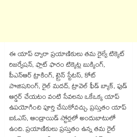
ఈ యాప్ ద్వారా ప్రయాణికులు తమ రైల్వే టిక్కెట్
రిజర్వేషన్, ఫ్లాట్ ఫారం టిక్కెట్ల బుక్కింగ్,
పీఎన్ఆర్ ట్రాకింగ్, ట్రైన్ స్టేటస్, కోట్
పొజిషనింగ్, రైల్ మదద్, ట్రావెల్ ఫీడ్ బ్యాక్, ఫుడ్
ఆర్డర్ చేయటం వంటి సేవలను ఒకేఒక్క యాప్
ఉపయోగించి పూర్తి చేసుకోవచ్చు. ప్రస్తుతం యాప్
ఐఓఎస్, ఆండ్రాయిడ్ స్టోర్లలో అందుబాటులో
ఉంది. ప్రయాణికులు ప్రస్తుతం ఉన్న తమ రైల్