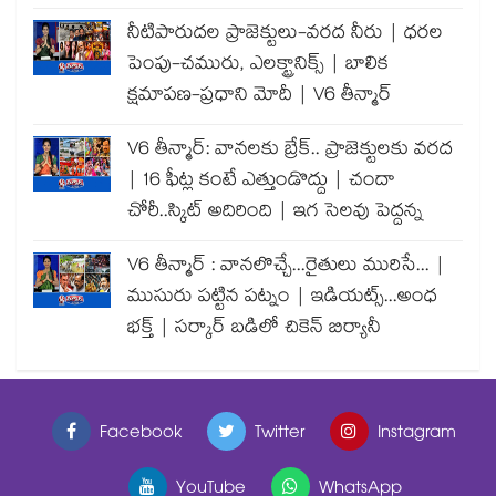
నీటిపారుదల ప్రాజెక్టులు-వరద నీరు | ధరల
పెంపు-చమురు, ఎలక్ట్రానిక్స్ | బాలిక
క్షమాపణ-ప్రధాని మోదీ | V6 తీన్మార్
V6 తీన్మార్: వానలకు బ్రేక్.. ప్రాజెక్టులకు వరద
| 16 ఫీట్ల కంటే ఎత్తుండొద్దు | చందా
చోరీ..స్కిట్ అదిరింది | ఇగ సెలవు పెద్దన్న
V6 తీన్మార్ : వానలొచ్చే...రైతులు మురిసే... |
ముసురు పట్టిన పట్నం | ఇడియట్స్...అంధ
భక్త్ | సర్కార్ బడిలో చికెన్ బిర్యానీ
Facebook
Twitter
Instagram
YouTube
WhatsApp