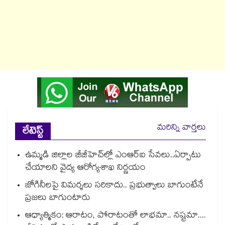
మరిన్ని వార్తలు
లేటెస్ట్
ఉమ్మడి జిల్లాల జీజీహెచ్‌‌ల్లో ఎంఆర్ఐ సేవలు..ఏర్పాటు
చేయాలని వైద్య ఆరోగ్యశాఖ నిర్ణయం
జోగినీలపై విమర్శలు సరికాదు.. ప్రభుత్వాలు బాగుంటేనే
ప్రజలు బాగుంటారు
ఆధ్యాత్మికం: ఆరాటం, పోరాటంతో లాభమా.. నష్టమా....