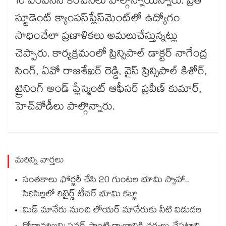
10 ఎంఎన్‌‌‌‌‌‌‌‌‌‌‌‌‌‌‌‌‌‌‌‌‌‌‌‌‌‌‌‌‌‌‌‌సీ కంపెనీలు పాల్గొన్నాయన్నారు. ప్రతి
స్టూడెంట్ క్యాంపస్​ప్లేస్​మెంట్‌‌‌‌‌‌‌‌‌‌‌‌‌‌‌‌‌‌‌‌‌‌‌‌‌‌‌‌‌‌‌‌లో ఉద్యోగం
సాధించేలా ప్రణాళికలు అమలుచేస్తున్నట్లు
చెప్పారు. కార్యక్రమంలో ప్రిన్సిపాల్ డాక్టర్ నాగేంద్ర
సింగ్, ఏవో రాజశేఖర్ రెడ్డి, వైస్ ప్రిన్సిపాల్ కిశోర్,
ట్రైనింగ్ అండ్ ప్లేస్మెంట్ ఆఫీసర్ ప్రవీణ్ కుమార్,
హెచ్‌‌‌‌‌‌‌‌‌‌‌‌‌‌‌‌‌‌‌‌‌‌‌‌‌‌‌‌‌‌‌‌వోడీలు పాల్గొన్నారు.
మరిన్ని వార్తలు
సంతకాలు ఫోర్జరీ చేసి 20 గుంటల భూమి స్వాహా..
సిరిసిల్లలో రిటైర్డ్ టీచర్ భూమి కబ్జా
మిడ్ మానేరు నుంచి లోయర్ మానేరుకు నీటి విడుదల