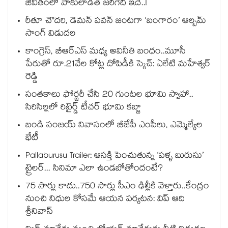
జీవితంలో పాకులాడితే జరిగేది ఇదే..!
రీతూ చౌదరి, డెమన్ పవన్ జంటగా ‘బంగారం’ ఆల్బమ్
సాంగ్ విడుదల
కాంగ్రెస్, బీఆర్ఎస్ మధ్య అవినీతి బంధం..మూసీ
పేరుతో రూ.21వేల కోట్ల దోపిడీకి స్కెచ్: ఏలేటి మహేశ్వర్
రెడ్డి
సంతకాలు ఫోర్జరీ చేసి 20 గుంటల భూమి స్వాహా..
సిరిసిల్లలో రిటైర్డ్ టీచర్ భూమి కబ్జా
బండి సంజయ్ నివాసంలో బీజేపీ ఎంపీలు, ఎమ్మెల్యేల
భేటీ
Pallaburusu Trailer: ఆసక్తి పెంచుతున్న ‘పళ్ళ బురుసు’
ట్రైలర్... సినిమా ఎలా ఉండబోతోందంటే?
75 సార్లు కాదు..75‌‌‌‌‌‌‌‌0 సార్లు సీఎం ఢిల్లీకి వెళ్తారు..కేంద్రం
నుంచి నిధుల కోసమే ఆయన పర్యటన: విప్ ఆది
శ్రీనివాస్