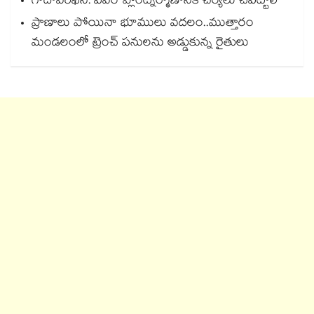
గోదావరిఖని: పవర్ ప్లాంట్నిర్మాణానికి చర్యలు చేపట్టాలి
ప్రాణాలు పోయినా భూములు వదలం..ముత్తారం
మండలంలో ట్రెంచ్ పనులను అడ్డుకున్న రైతులు