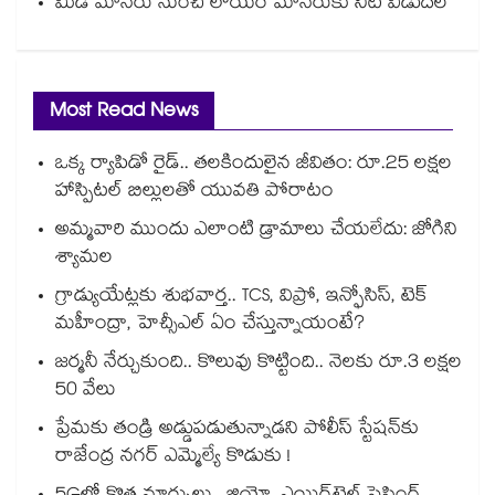
మిడ్ మానేరు నుంచి లోయర్ మానేరుకు నీటి విడుదల
Most Read News
ఒక్క ర్యాపిడో రైడ్.. తలకిందులైన జీవితం: రూ.25 లక్షల
హాస్పిటల్ బిల్లులతో యువతి పోరాటం
అమ్మవారి ముందు ఎలాంటి డ్రామాలు చేయలేదు: జోగిని
శ్యామల
గ్రాడ్యుయేట్లకు శుభవార్త.. TCS, విప్రో, ఇన్ఫోసిస్, టెక్
మహీంద్రా, హెచ్సీఎల్ ఏం చేస్తున్నాయంటే?
జర్మనీ నేర్చుకుంది.. కొలువు కొట్టింది.. నెలకు రూ.3 లక్షల
50 వేలు
ప్రేమకు తండ్రి అడ్డుపడుతున్నాడని పోలీస్ స్టేషన్⁪కు
రాజేంద్ర నగర్ ఎమ్మెల్యే కొడుకు !