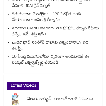
5Gలో కొత్త మార్పులు.. జియో, ఎయిర్‌టెల్ స్లైసింగ్
సేవలకు TRAI గ్రీన్ సిగ్నల్
తిరుగుబాటు మొదలైంది : E20 పెట్రోల్ బంద్
చేయాలంటూ అసెంబ్లీ తీర్మానం
Amazon Great Freedom Sale 2026.. తక్కువ రేటుకు
వచ్చేవి ఇవే.. లిస్ట్ ఇదే !
మియాపూర్ సంతోష్ దాబాకు వెళ్తుంటారా..? ఇది
తెలిస్తే...!
50 ఏండ్ల వయసులోనూ దృఢంగా ఉండటానికి ఈ
సింపుల్ ఎక్సర్సైజ్స్ ట్రై చేయండి!
Latest Videos
వెలుగు కార్టూన్ : గాజాలో శాంతి పవనాలు