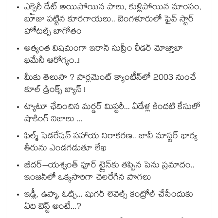
ఎక్సైరీ డేట్ అయిపోయిన పాలు, కుళ్లిపోయిన మాంసం,
బూజు పట్టిన కూరగాయలు.. బెంగళూరులో ఫైవ్ స్టార్
హోటల్స్ బాగోతం
అత్యంత విషమంగా ఇరాన్ సుప్రీం లీడర్ మోజ్తాబా
ఖమేనీ ఆరోగ్యం..!
మీకు తెలుసా ? పార్లమెంట్ క్యాంటీన్⁪లో 2003 నుంచే
కూల్ డ్రింక్స్ బ్యాన్ !
ట్యాటూ ఛేదించిన మర్డర్ మిస్టరీ... ఏడేళ్ల కిందటి కేసులో
షాకింగ్ నిజాలు ...
ఫిల్మ్ ఫెడరేషన్ సహాయ నిరాకరణ.. జానీ మాస్టర్ భార్య
తీరును ఎండగడుతూ లేఖ
బీదర్–యశ్వంత్ పూర్ ట్రైన్‎కు తప్పిన పెను ప్రమాదం..
ఇంజన్‎లో ఒక్కసారిగా చెలరేగిన పొగలు
ఇడ్లీ, ఉప్మా, ఓట్స్... షుగర్ లెవెల్స్ కంట్రోల్ చేసేందుకు
ఏది బెస్ట్ అంటే...?