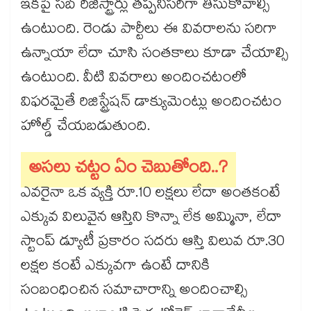
ఇకపై సబ్ రిజిస్ట్రార్లు తప్పనిసరిగా తీసుకోవాల్సి
ఉంటుంది. రెండు పార్టీలు ఈ వివరాలను సరిగా
ఉన్నాయా లేదా చూసి సంతకాలు కూడా చేయాల్సి
ఉంటుంది. వీటి వివరాలు అందించటంలో
విఫరమైతే రిజిస్ట్రేషన్ డాక్యుమెంట్లు అందించటం
హోల్డ్ చేయబడుతుంది.
అసలు చట్టం ఏం చెబుతోంది..?
ఎవరైనా ఒక వ్యక్తి రూ.10 లక్షలు లేదా అంతకంటే
ఎక్కువ విలువైన ఆస్తిని కొన్నా లేక అమ్మినా, లేదా
స్టాంప్ డ్యూటీ ప్రకారం సదరు ఆస్తి విలువ రూ.30
లక్షల కంటే ఎక్కువగా ఉంటే దానికి
సంబంధించిన సమాచారాన్ని అందించాల్సి