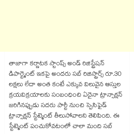
తాజాగా కర్ణాటక స్టాంప్స్ అండ్ రిజిస్ట్రేషన్
డిపార్ట్మెంట్ ఇకపై అందరు సబ్ రిజిస్ట్రార్స్ రూ.30
లక్షలు లేదా అంత కంటే ఎక్కువ విలువైన ఆస్తుల
క్రయవిక్రయాలకు సంబంధించి ఏదైనా ట్రాన్సాక్షన్
జరిగినప్పుడు సదరు పార్టీ నుంచి స్పెసిఫైడ్
ట్రాన్సాక్షన్ స్టేట్మెంట్ తీలుసోవాలని తెలిపింది. ఈ
స్టేట్మెంట్ పంచుకోవటంలో చాలా మంది సబ్