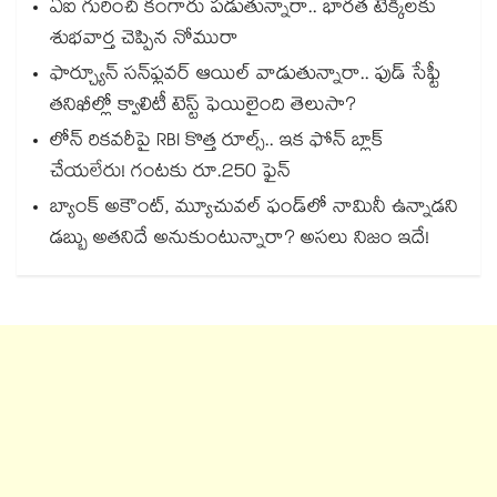
ఏఐ గురించి కంగారు పడుతున్నారా.. భారత టెక్కీలకు
శుభవార్త చెప్పిన నోమురా
ఫార్చ్యూన్ సన్‌ఫ్లవర్ ఆయిల్ వాడుతున్నారా.. ఫుడ్ సేఫ్టీ
తనిఖీల్లో క్వాలిటీ టెస్ట్ ఫెయిలైంది తెలుసా?
లోన్ రికవరీపై RBI కొత్త రూల్స్.. ఇక ఫోన్ బ్లాక్
చేయలేరు! గంటకు రూ.250 ఫైన్
బ్యాంక్ అకౌంట్, మ్యూచువల్ ఫండ్‌లో నామినీ ఉన్నాడని
డబ్బు అతనిదే అనుకుంటున్నారా? అసలు నిజం ఇదే!