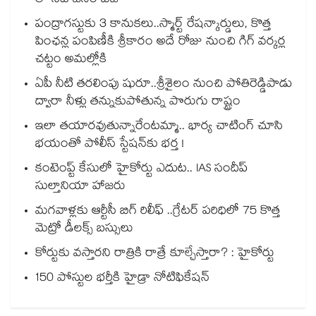
లో సిటీ జనం బిజీ
పంద్రాగస్టుకు 3 కానుకలు..స్మార్ట్ రేషన్కార్డులు, కొత్త
పింఛన్ల పంపిణీకి శ్రీకారం అదే రోజు నుంచి గిగ్ వర్కర్ల
చట్టం అమల్లోకి
ఏపీ నీటి తరలింపు షురూ..శ్రీశైలం నుంచి పోతిరెడ్డిపాడు
ద్వారా నీళ్లు తన్నుకుపోతున్న పొరుగు రాష్ట్రం
ఇలా తయారవుతున్నారేంటమ్మా.. భార్య చాటింగ్ చూసి
భయంతో పోలీస్ స్టేషన్⁫కు భర్త !
కంటెంప్ట్ కేసులో హైకోర్టు ఎదుట.. IAS సందీప్
సుల్తానియా హాజరు
మగవాళ్లకు ఆర్టీసీ బిగ్ రిలీఫ్ ..గ్రేటర్ పరిధిలో 75 కొత్త
మెట్రో డీలక్స్ బస్సులు
కోర్టుకు వస్తారని రాత్రికి రాత్రే కూల్చేస్తారా? : హైకోర్టు
150 పోస్టుల భర్తీకి హైడ్రా నోటిఫికేషన్