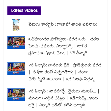
Latest Videos
వెలుగు కార్టూన్ : గాజాలో శాంతి పవనాలు
నీటిపారుదల ప్రాజెక్టులు-వరద నీరు | ధరల
పెంపు-చమురు, ఎలక్ట్రానిక్స్ | బాలిక
క్షమాపణ-ప్రధాని మోదీ | V6 తీన్మార్
V6 తీన్మార్: వానలకు బ్రేక్.. ప్రాజెక్టులకు వరద
| 16 ఫీట్ల కంటే ఎత్తుండొద్దు | చందా
చోరీ..స్కిట్ అదిరింది | ఇగ సెలవు పెద్దన్న
V6 తీన్మార్ : వానలొచ్చే...రైతులు మురిసే... |
ముసురు పట్టిన పట్నం | ఇడియట్స్...అంధ
భక్త్ | సర్కార్ బడిలో చికెన్ బిర్యానీ