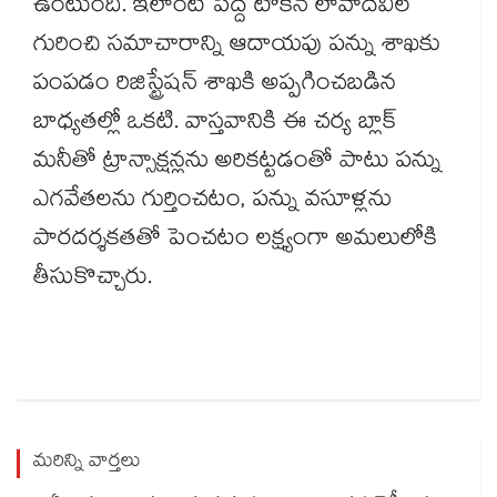
ఉంటుంది. ఇలాంటి పెద్ద టోకెన్ లావాదేవీల
గురించి సమాచారాన్ని ఆదాయపు పన్ను శాఖకు
పంపడం రిజిస్ట్రేషన్ శాఖకి అప్పగించబడిన
బాధ్యతల్లో ఒకటి. వాస్తవానికి ఈ చర్య బ్లాక్
మనీతో ట్రాన్సాక్షన్లను అరికట్టడంతో పాటు పన్ను
ఎగవేతలను గుర్తించటం, పన్ను వసూళ్లను
పారదర్శకతతో పెంచటం లక్ష్యంగా అమలులోకి
తీసుకొచ్చారు.
మరిన్ని వార్తలు