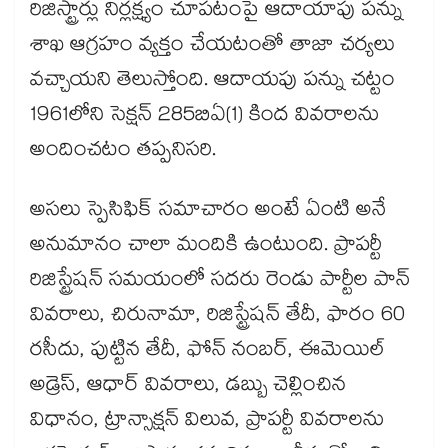
రిజిస్ట్రార్లు నిర్లక్ష్యం చూపటంపై ఆదాయాపు పన్ను
శాఖ ఆగ్రహం వ్యక్తం చేయటంతో తాజా చర్యలు
వచ్చాయని తెలుస్తోంది. ఆదాయపు పన్ను చట్టం
1961లోని సెక్షన్ 285బిఏ(1) కింద వివరాలను
అందించటం తప్పనిసరి.
అసలు స్పెసిఫిక్ సమాచారం అంటే ఏంటి అనే
అనుమానం చాలా మందికి ఉంటుంది. ప్రాపర్టీ
రిజిస్ట్రేషన్ సమయంలో సదరు రెండు పార్టీల పాన్
వివరాలు, చిరునామా, రిజిస్ట్రేషన్ తేదీ, ఫారం 60
రసీదు, పుట్టిన తేదీ, ఫోన్ నంబర్, ఈమెయిల్
అడ్రెస్, ఆధార్ వివరాలు, డబ్బు చెల్లించిన
విధానం, ట్రాన్సాక్షన్ విలువ, ప్రాపర్టీ వివరాలను