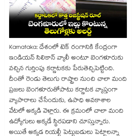
Karnataka: దేశంలో టెక్ రంగానికి కేంద్రంగా
ఇండియన్ సిలికాన్ వ్యాలీ అంటూ బెంగళూరుకు
వచ్చిన గుర్తింపు కర్ణాటకకు పేరుతెచ్చిపెట్టింది.
దీంతో రెండు తెలుగు రాష్ట్రాల నుంచి చాలా మంది
ప్రజలు బెంగళూరుతోపాటు కర్ణాటక వ్యాప్తంగా
వ్యాపారాలు చేసేందుకు, ఉపాధి అవకాశాల
వేటలో అక్కడి వెళ్లారు. ఈ క్రమంలో చాలా మంది
ఉద్యోగులు అక్కడే స్థిరపడాని చూస్తున్నారు.
అయితే అక్కడ రియల్టీ పెట్టుబడులు పెట్టాలన్నా