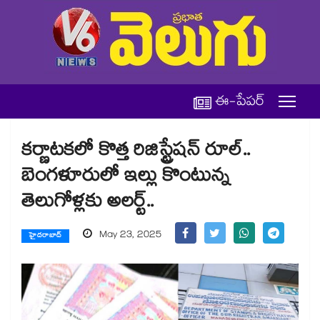
ఈ-పేపర్
కర్ణాటకలో కొత్త రిజిస్ట్రేషన్ రూల్..
బెంగళూరులో ఇల్లు కొంటున్న
తెలుగోళ్లకు అలర్ట్..
May 23, 2025
హైదరాబాద్