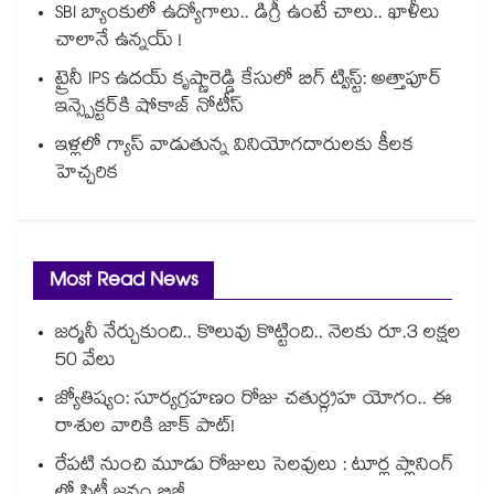
SBI బ్యాంకులో ఉద్యోగాలు.. డిగ్రీ ఉంటే చాలు.. ఖాళీలు
చాలానే ఉన్నయ్ !
ట్రైనీ IPS ఉదయ్ కృష్ణారెడ్డి కేసులో బిగ్ ట్విస్ట్: అత్తాపూర్
ఇన్స్పెక్టర్‎కి షోకాజ్ నోటీస్
ఇళ్లలో గ్యాస్ వాడుతున్న వినియోగదారులకు కీలక
హెచ్చరిక
Most Read News
జర్మనీ నేర్చుకుంది.. కొలువు కొట్టింది.. నెలకు రూ.3 లక్షల
50 వేలు
జ్యోతిష్యం: సూర్యగ్రహణం రోజు చతుర్గ్రహ యోగం.. ఈ
రాశుల వారికి జాక్ పాట్!
రేపటి నుంచి మూడు రోజులు సెలవులు : టూర్ల ప్లానింగ్