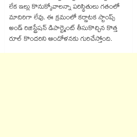
లేక ఇల్లు కొనుక్కోవాలన్నా పరిస్థితులు గతంలో
మాదిరిగా లేవు. ఈ క్రమంలో కర్ణాటక స్టాంప్స్
అండ్ రిజిస్ట్రేషన్ డిపార్ట్మెంట్ తీసుకొచ్చిన కొత్త
రూల్ కొందరిని ఆందోళనకు గురిచేస్తోంది.