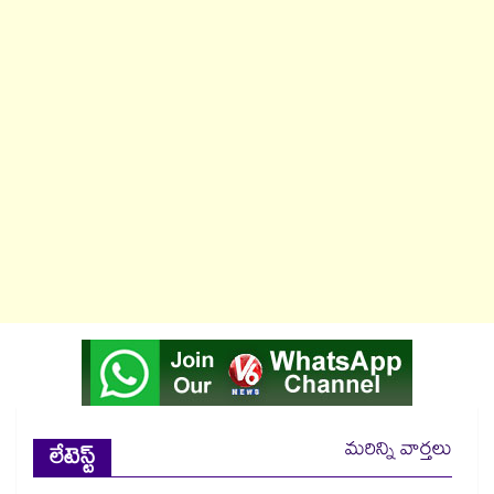
మరిన్ని వార్తలు
లేటెస్ట్