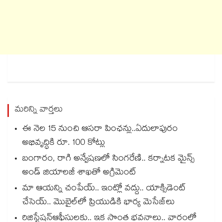
మరిన్ని వార్తలు
ఈ నెల 15 నుంచి ఆసరా పింఛన్లు..ఏదులాపురం
అభివృద్ధికి రూ. 100 కోట్లు
బంగారం, రాగి అన్వేషణలో సింగరేణి.. కర్నాటక మైన్స్
అండ్ జియాలజీ శాఖతో అగ్రిమెంట్
మా ఆయన్ని చంపేయ్.. ఇంట్లో వద్దు.. యాక్సిడెంట్
చేసెయ్.. మొబైల్‌‌‌‌‌‌‌‌‌‌‌‌‌‌‌‌లో ప్రియుడికి భార్య మెసేజ్‌‌‌‌‌‌‌‌‌‌‌‌‌‌‌‌లు
రిజిస్ట్రేషన్ఆఫీసులకు.. ఇక సొంత భవనాలు.. వారంలో